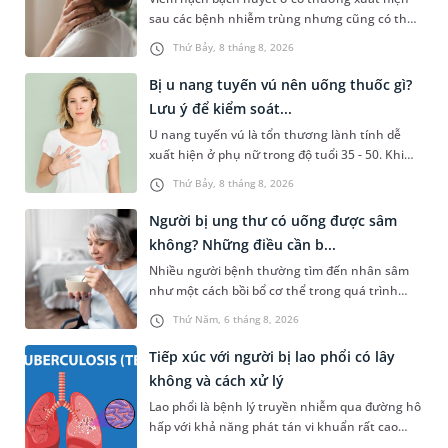
sau các bệnh nhiễm trùng nhưng cũng có thể
liên quan đến lao hạch hoặc ung thư. Để tìm
Thứ Bảy, 8 tháng 8, 2026
hiểu nguyên nhân gây viêm, mức độ nguy hiểm
và cách thức chẩn đoán bệnh lý này, bạn có thể
Bị u nang tuyến vú nên uống thuốc gì?
theo dõi những thông tin dưới đây.
Lưu ý để kiểm soát...
U nang tuyến vú là tổn thương lành tính dễ
xuất hiện ở phụ nữ trong độ tuổi 35 - 50. Khi
được chẩn đoán mắc bệnh, nhiều người
Thứ Bảy, 8 tháng 8, 2026
thường băn khoăn u nang tuyến vú nên uống
thuốc gì để hạn chế phải phẫu thuật. Bài viết
Người bị ung thư có uống được sâm
sau sẽ giúp bạn hiểu đúng về việc dùng thuốc
không? Những điều cần b...
trong điều trị bệnh lý này và biết cách kiểm
Nhiều người bệnh thường tìm đến nhân sâm
soát bệnh hiệu quả.
như một cách bồi bổ cơ thể trong quá trình
điều trị ung thư. Tuy nhiên, câu hỏi người bị
Thứ Năm, 6 tháng 8, 2026
ung thư có uống được sâm không vẫn khiến
không ít người băn khoăn. Thực tế, nhân sâm
Tiếp xúc với người bị lao phổi có lây
chứa nhiều hoạt chất sinh học có lợi nhưng
không và cách xử lý
không phải trường hợp nào cũng phù hợp. Việc
Lao phổi là bệnh lý truyền nhiễm qua đường hô
trang bị đầy đủ thông tin về lợi ích, nguy cơ
hấp với khả năng phát tán vi khuẩn rất cao
cũng như cách dùng đúng sẽ giúp người bệnh
trong cộng đồng nếu không được kiểm soát