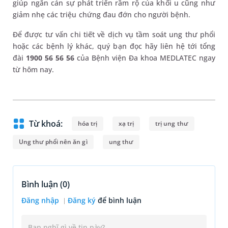
giúp ngăn cản sự phát triển rầm rộ của khối u cũng như
giảm nhẹ các triệu chứng đau đớn cho người bệnh.
Để được tư vấn chi tiết về dịch vụ tầm soát ung thư phổi
hoặc các bệnh lý khác, quý bạn đọc hãy liên hệ tới tổng
đài
1900 56 56 56
của Bệnh viện Đa khoa MEDLATEC ngay
từ hôm nay.
Từ khoá:
hóa trị
xạ trị
trị ung thư
Ung thư phổi nên ăn gì
ung thư
Bình luận (
0
)
Đăng nhập
Đăng ký
để bình luận