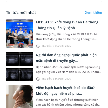
Tin tức mới nhất
Xem thêm
MEDLATEC khởi động Dự án Hệ thống
Thông tin Quản lý Bệnh...
Hôm nay (7/8), Hệ thống Y tế MEDLATEC chính
thức khởi động Dự án Hệ thống Thông tin
Quản lý Bệnh viện (HIS - Hospital Information
Thứ Bảy, 8 tháng 8, 2026
System) giai đoạn mới. Dự á...
Người đàn ông ngoại quốc phát hiện
mắc bệnh di truyền gây...
Bệnh nhân 35 tuổi, quốc tịch nước ngoài cùng
bạn gái người Việt Nam đến MEDLATEC khám
sức khỏe tiền hôn nhân. Qua thăm khám và
Thứ Bảy, 8 tháng 8, 2026
làm các xét nghiệm chuyên sâu,...
Viêm hạch bạch huyết ở cổ do đâu?
Mức độ nguy hiểm và phư...
Viêm hạch bạch huyết ở cổ thường xuất hiện
sau các bệnh nhiễm trùng nhưng cũng có thể