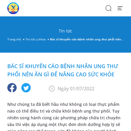
Search
Open
Menu
Tin tức
Trang chủ
Tin tức y khoa
Bác sĩ khuyến cáo bệnh nhân ung thư phổi nên ăn gì để nâng cao sức khỏe
BÁC SĨ KHUYẾN CÁO BỆNH NHÂN UNG THƯ
PHỔI NÊN ĂN GÌ ĐỂ NÂNG CAO SỨC KHỎE
Ngày 01/07/2022
Như chúng ta đã biết hầu như không có loại thực phẩm
nào có thể điều trị và chữa khỏi bệnh ung thư phổi. Tuy
nhiên song hành cùng các phương pháp chữa trị chuyên
sâu thì việc áp dụng một thực đơn dinh dưỡng hợp lý sẽ