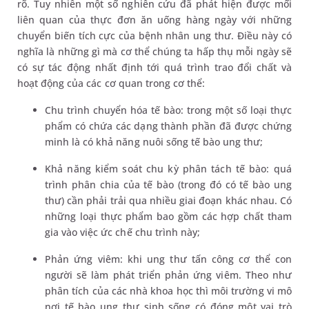
rõ. Tuy nhiên một số nghiên cứu đã phát hiện được mối
liên quan của thực đơn ăn uống hàng ngày với những
chuyển biến tích cực của bệnh nhân ung thư. Điều này có
nghĩa là những gì mà cơ thể chúng ta hấp thụ mỗi ngày sẽ
có sự tác động nhất định tới quá trình trao đổi chất và
hoạt động của các cơ quan trong cơ thể:
Chu trình chuyển hóa tế bào: trong một số loại thực
phẩm có chứa các dạng thành phần đã được chứng
minh là có khả năng nuôi sống tế bào ung thư;
Khả năng kiểm soát chu kỳ phân tách tế bào: quá
trình phân chia của tế bào (trong đó có tế bào ung
thư) cần phải trải qua nhiều giai đoạn khác nhau. Có
những loại thực phẩm bao gồm các hợp chất tham
gia vào việc ức chế chu trình này;
Phản ứng viêm: khi ung thư tấn công cơ thể con
người sẽ làm phát triển phản ứng viêm. Theo như
phân tích của các nhà khoa học thì môi trường vi mô
nơi tế bào ung thư sinh sống có đóng một vai trò