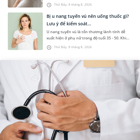
liên quan đến lao hạch hoặc ung thư. Để tìm
Thứ Bảy, 8 tháng 8, 2026
hiểu nguyên nhân gây viêm,...
Bị u nang tuyến vú nên uống thuốc gì?
Lưu ý để kiểm soát...
U nang tuyến vú là tổn thương lành tính dễ
xuất hiện ở phụ nữ trong độ tuổi 35 - 50. Khi
được chẩn đoán mắc bệnh, nhiều người
Thứ Bảy, 8 tháng 8, 2026
thường băn khoăn u nang tuyến v...