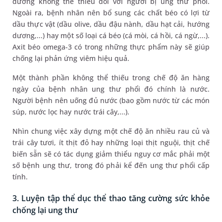
dưỡng không thể thiếu đối với người bị ung thư phổi.
Ngoài ra, bệnh nhân nên bổ sung các chất béo có lợi từ
dầu thực vật (dầu olive, dầu đậu nành, dầu hạt cải, hướng
dương,...) hay một số loại cá béo (cá mòi, cá hồi, cá ngừ,...).
Axit béo omega-3 có trong những thực phẩm này sẽ giúp
chống lại phản ứng viêm hiệu quả.
Một thành phần không thể thiếu trong chế độ ăn hàng
ngày của bệnh nhân ung thư phổi đó chính là nước.
Người bệnh nên uống đủ nước (bao gồm nước từ các món
súp, nước lọc hay nước trái cây,...).
Nhìn chung việc xây dựng một chế độ ăn nhiều rau củ và
trái cây tươi, ít thịt đỏ hay những loại thịt nguội, thịt chế
biến sẵn sẽ có tác dụng giảm thiểu nguy cơ mắc phải một
số bệnh ung thư, trong đó phải kể đến ung thư phổi cấp
tính.
3. Luyện tập thể dục thể thao tăng cường sức khỏe
chống lại ung thư