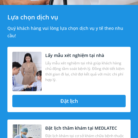
Lựa chọn dịch vụ
Quý khách hàng vui lòng lựa chọn dịch vụ y tế theo nhu
cầu!
Lấy mẫu xét nghiệm tại nhà
Lấy mẫu xét nghiệm tại nhà giúp khách hàng
chủ động tầm soát bệnh lý. Đồng thời tiết kiệm
thời gian đi lại, chờ đợi kết quả với mức chi phí
hợp lý.
Đặt lịch
Đặt lịch thăm khám tại MEDLATEC
Đặt lịch khám tại cơ sở khám chữa bệnh thuộc