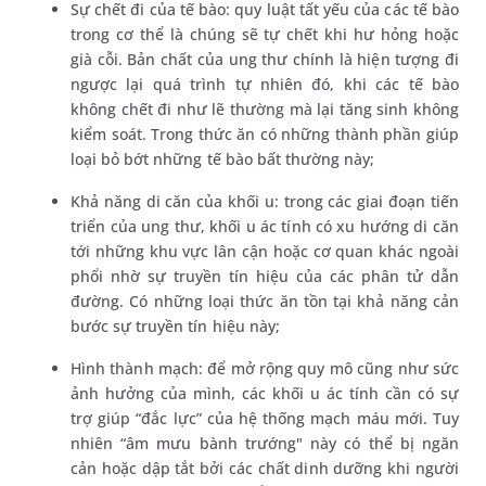
Sự chết đi của tế bào: quy luật tất yếu của các tế bào
trong cơ thể là chúng sẽ tự chết khi hư hỏng hoặc
già cỗi. Bản chất của ung thư chính là hiện tượng đi
ngược lại quá trình tự nhiên đó, khi các tế bào
không chết đi như lẽ thường mà lại tăng sinh không
kiểm soát. Trong thức ăn có những thành phần giúp
loại bỏ bớt những tế bào bất thường này;
Khả năng di căn của khối u: trong các giai đoạn tiến
triển của ung thư, khối u ác tính có xu hướng di căn
tới những khu vực lân cận hoặc cơ quan khác ngoài
phổi nhờ sự truyền tín hiệu của các phân tử dẫn
đường. Có những loại thức ăn tồn tại khả năng cản
bước sự truyền tín hiệu này;
Hình thành mạch: để mở rộng quy mô cũng như sức
ảnh hưởng của mình, các khối u ác tính cần có sự
trợ giúp “đắc lực” của hệ thống mạch máu mới. Tuy
nhiên “âm mưu bành trướng" này có thể bị ngăn
cản hoặc dập tắt bởi các chất dinh dưỡng khi người