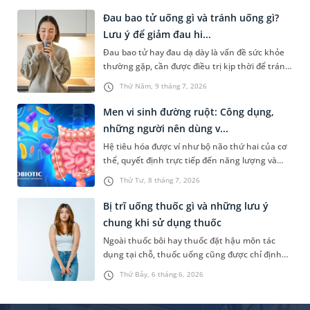
một thắc mắc là “vết mổ rò hậu môn bao lâu thì
Đau bao tử uống gì và tránh uống gì?
lành”. Bài viết dưới đây là câu trả lời chi tiết và
Lưu ý để giảm đau hi...
một số hướng dẫn về cách cách sóc sau phẫu
Đau bao tử hay đau dạ dày là vấn đề sức khỏe
thuật giúp người bệnh sớm hồi phục.
thường gặp, cần được điều trị kịp thời để tránh
gây ảnh hưởng đến sức khỏe và sinh hoạt
Thứ Năm, 9 tháng 7, 2026
thường ngày. Trong đó, chế độ ăn uống là một
trong những yếu tố quan trọng để giảm áp lực
Men vi sinh đường ruột: Công dụng,
cho bao tử. Vậy đau bao tử uống gì và tránh
những người nên dùng v...
uống gì? Dưới đây là đáp án cụ thể và một số
Hệ tiêu hóa được ví như bộ não thứ hai của cơ
biện pháp giúp giảm đau hiệu quả.
thể, quyết định trực tiếp đến năng lượng và
khả năng miễn dịch. Để hỗ trợ tăng cường
Thứ Tư, 8 tháng 7, 2026
chức năng của cơ quan này, nhiều người
thường lựa chọn bổ sung thêm men vi sinh
Bị trĩ uống thuốc gì và những lưu ý
đường ruột. Vậy đây là sản phẩm gì, có nên sử
chung khi sử dụng thuốc
dụng nhiều hay không,...?
Ngoài thuốc bôi hay thuốc đặt hậu môn tác
dụng tại chỗ, thuốc uống cũng được chỉ định
cho người bị trĩ trong một số trường hợp. Vậy,
Thứ Bảy, 6 tháng 6, 2026
người bị trĩ uống thuốc gì để giảm triệu chứng
khó chịu và làm thế nào để kiểm soát tình
trạng bệnh hiệu quả?