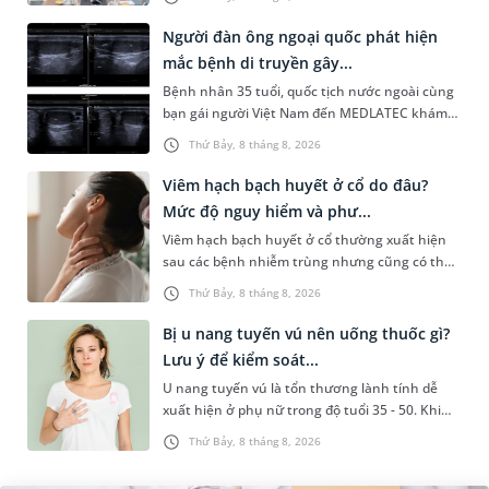
System) giai đoạn mới. Dự á...
Người đàn ông ngoại quốc phát hiện
mắc bệnh di truyền gây...
Bệnh nhân 35 tuổi, quốc tịch nước ngoài cùng
bạn gái người Việt Nam đến MEDLATEC khám
sức khỏe tiền hôn nhân. Qua thăm khám và
Thứ Bảy, 8 tháng 8, 2026
làm các xét nghiệm chuyên sâu,...
Viêm hạch bạch huyết ở cổ do đâu?
Mức độ nguy hiểm và phư...
Viêm hạch bạch huyết ở cổ thường xuất hiện
sau các bệnh nhiễm trùng nhưng cũng có thể
liên quan đến lao hạch hoặc ung thư. Để tìm
Thứ Bảy, 8 tháng 8, 2026
hiểu nguyên nhân gây viêm,...
Bị u nang tuyến vú nên uống thuốc gì?
Lưu ý để kiểm soát...
U nang tuyến vú là tổn thương lành tính dễ
xuất hiện ở phụ nữ trong độ tuổi 35 - 50. Khi
được chẩn đoán mắc bệnh, nhiều người
Thứ Bảy, 8 tháng 8, 2026
thường băn khoăn u nang tuyến v...