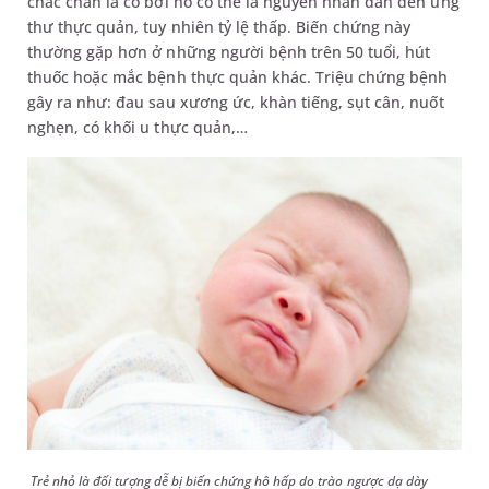
chắc chắn là có bởi nó có thể là nguyên nhân dẫn đến ung
thư thực quản, tuy nhiên tỷ lệ thấp. Biến chứng này
thường gặp hơn ở những người bệnh trên 50 tuổi, hút
thuốc hoặc mắc bệnh thực quản khác. Triệu chứng bệnh
gây ra như: đau sau xương ức, khàn tiếng, sụt cân, nuốt
nghẹn, có khối u thực quản,…
Trẻ nhỏ là đối tượng dễ bị biến chứng hô hấp do trào ngược dạ dày