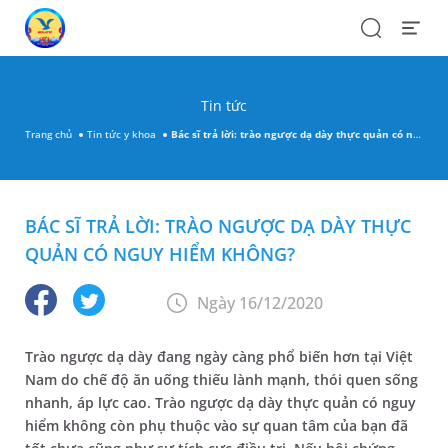
Search
Open
Menu
Tin tức
Trang chủ
Tin tức y khoa
Bác sĩ trả lời: trào ngược dạ dày thực quản có nguy hiểm không?
BÁC SĨ TRẢ LỜI: TRÀO NGƯỢC DẠ DÀY THỰC
QUẢN CÓ NGUY HIỂM KHÔNG?
Ngày 16/12/2020
Trào ngược dạ dày đang ngày càng phổ biến hơn tại Việt
Nam do chế độ ăn uống thiếu lành mạnh, thói quen sống
nhanh, áp lực cao. Trào ngược dạ dày thực quản có nguy
hiểm không còn phụ thuộc vào sự quan tâm của bạn đã