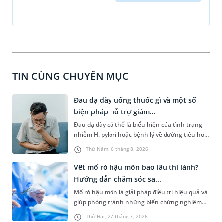
TIN CÙNG CHUYÊN MỤC
Đau dạ dày uống thuốc gì và một số
biện pháp hỗ trợ giảm...
Đau dạ dày có thể là biểu hiện của tình trạng
nhiễm H. pylori hoặc bệnh lý về đường tiêu hoá
khác. Dựa theo nguyên nhân cụ thể, bác sĩ sẽ
Thứ Năm, 6 tháng 8, 2026
cân nhắc chỉ định phương pháp điều trị, loại
thuốc giảm đau phù hợp. Nếu chưa biết người
Vết mổ rò hậu môn bao lâu thì lành?
bị đau dạ dày uống thuốc gì, bạn đọc có thể
Hướng dẫn chăm sóc sa...
tham khảo thông tin trong bài viết sau.
Mổ rò hậu môn là giải pháp điều trị hiệu quả và
giúp phòng tránh những biến chứng nghiêm
trọng do căn bệnh này gây ra. Người bệnh
Thứ Hai, 27 tháng 7, 2026
thường khá lo lắng trước khi mổ và có chung