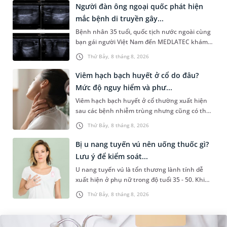
Người đàn ông ngoại quốc phát hiện
mắc bệnh di truyền gây...
Bệnh nhân 35 tuổi, quốc tịch nước ngoài cùng
bạn gái người Việt Nam đến MEDLATEC khám
sức khỏe tiền hôn nhân. Qua thăm khám và
Thứ Bảy, 8 tháng 8, 2026
làm các xét nghiệm chuyên sâu,...
Viêm hạch bạch huyết ở cổ do đâu?
Mức độ nguy hiểm và phư...
Viêm hạch bạch huyết ở cổ thường xuất hiện
sau các bệnh nhiễm trùng nhưng cũng có thể
liên quan đến lao hạch hoặc ung thư. Để tìm
Thứ Bảy, 8 tháng 8, 2026
hiểu nguyên nhân gây viêm,...
Bị u nang tuyến vú nên uống thuốc gì?
Lưu ý để kiểm soát...
U nang tuyến vú là tổn thương lành tính dễ
xuất hiện ở phụ nữ trong độ tuổi 35 - 50. Khi
được chẩn đoán mắc bệnh, nhiều người
Thứ Bảy, 8 tháng 8, 2026
thường băn khoăn u nang tuyến v...