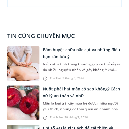
TIN CÙNG CHUYÊN MỤC
Bấm huyệt chữa nấc cụt và những điều
bạn cần lưu ý
Nấc cụt là tình trạng thường gặp, có thể xảy ra
do nhiều nguyên nhân và gây không ít khó
chịu. Bấm huyệt chữa nấc cụt là một trong
Thứ Hai, 3 tháng 8, 2026
những phương pháp được nhiều người tìm
hiểu để hỗ trợ tình trạng này. Mời bạn cùng
Nuốt phải hạt mận có sao không? Cách
tìm hiểu sâu hơn về phương pháp chữa nấc cụt
xử lý an toàn và nhữ...
này trong bài viết dưới đây.
Mận là loại trái cây mùa hè được nhiều người
yêu thích, nhưng do thói quen ăn nhanh hoặc
sơ suất, không ít người đã vô tình nuốt phải
Thứ Năm, 30 tháng 7, 2026
hạt mận. Cấu tạo hạt mận thường cứng, có hai
đầu nhọn nên khi đi vào đường tiêu hóa rất dễ
Chỉ số AQ là gì? Cách để cải thiện và