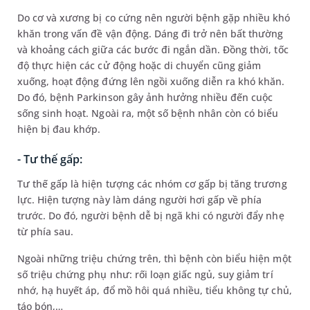
Do cơ và xương bị co cứng nên người bệnh gặp nhiều khó
khăn trong vấn đề vận động. Dáng đi trở nên bất thường
và khoảng cách giữa các bước đi ngắn dần. Đồng thời, tốc
độ thực hiện các cử động hoặc di chuyển cũng giảm
xuống, hoạt động đứng lên ngồi xuống diễn ra khó khăn.
Do đó, bệnh Parkinson gây ảnh hưởng nhiều đến cuộc
sống sinh hoạt. Ngoài ra, một số bệnh nhân còn có biểu
hiện bị đau khớp.
- Tư thế gấp:
Tư thế gấp là hiện tượng các nhóm cơ gấp bị tăng trương
lực. Hiện tượng này làm dáng người hơi gấp về phía
trước. Do đó, người bệnh dễ bị ngã khi có người đẩy nhẹ
từ phía sau.
Ngoài những triệu chứng trên, thì bệnh còn biểu hiện một
số triệu chứng phụ như: rối loạn giấc ngủ, suy giảm trí
nhớ, hạ huyết áp, đổ mồ hôi quá nhiều, tiểu không tự chủ,
táo bón,…