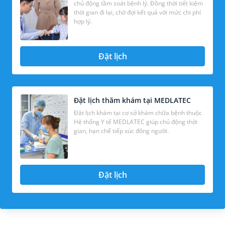
chủ động tầm soát bệnh lý. Đồng thời tiết kiệm
thời gian đi lại, chờ đợi kết quả với mức chi phí
hợp lý.
Đặt lịch
Đặt lịch thăm khám tại MEDLATEC
Đặt lịch khám tại cơ sở khám chữa bệnh thuộc
Hệ thống Y tế MEDLATEC giúp chủ động thời
gian, hạn chế tiếp xúc đông người.
Đặt lịch