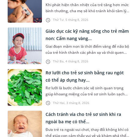
Khi phát hiện thân nhiệt của trẻ tăng hơn mức
bình thường, cha mẹ sẽ khó tránh khỏi tâm lý
lo lắng. Tuy nhiên, không phải ai cũng biết đo
Thứ Tư, 5 tháng 8, 2026
nhiệt độ ở nách bao nhiêu là sốt ở trẻ em và
cách chăm sóc trẻ sốt sao cho an toàn. Những
Giáo dục các kỹ năng sống cho trẻ mầm
chia sẻ dưới đây sẽ cùng cha mẹ tìm hiểu vấn
non: Cẩm nang vàng...
đề này để giúp bé nhanh hồi phục và phòng
Giai đoạn mầm non là thời điểm vàng để não bộ
ngừa nguy cơ xảy ra biến chứng.
của trẻ hình thành các phản xạ và thói quen
hành vi nền tảng. Việc trang bị sớm các kỹ
Thứ Ba, 4 tháng 8, 2026
năng sống cho trẻ mầm non không chỉ giúp
con vững vàng tự lập từ nhỏ mà còn là chiếc
Rơ lưỡi cho trẻ sơ sinh bằng rau ngót
khiên bảo vệ con an toàn khi bắt đầu bước ra
có thể áp dụng hay...
khám phá thế giới xung quanh.
Rơ lưỡi là bước chăm sóc vệ sinh quan trọng
giúp khoang miệng của trẻ sơ sinh luôn sạch
sẽ, hạn chế cặn sữa tích tụ và giảm nguy cơ
Thứ Hai, 3 tháng 8, 2026
nấm miệng. Để thực hiện điều này, không ít
cha mẹ tìm đến cách rơ lưỡi cho trẻ sơ sinh
Cách tránh vía cho trẻ sơ sinh khi ra
bằng rau ngót. Vậy đây có phải là phương pháp
ngoài ba mẹ có thể...
nên áp dụng không? Bài viết sau sẽ giúp cha
Đưa trẻ ra ngoài vui chơi, thay đổi không khí có
mẹ có thêm thông tin để chủ động chăm sóc
thể giúp con cảm thấy vui vẻ và khám phá thế
khoang miệng cho trẻ đúng cách.