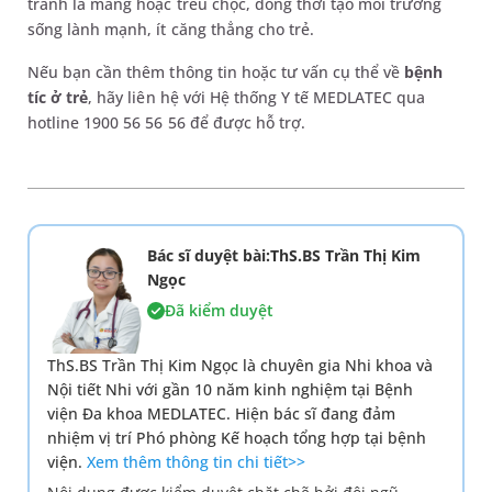
tránh la mắng hoặc trêu chọc, đồng thời tạo môi trường
sống lành mạnh, ít căng thẳng cho trẻ.
Nếu bạn cần thêm thông tin hoặc tư vấn cụ thể về
bệnh
tíc ở trẻ
, hãy liên hệ với Hệ thống Y tế MEDLATEC qua
hotline 1900 56 56 56 để được hỗ trợ.
Bác sĩ duyệt bài:ThS.BS Trần Thị Kim
Ngọc
Đã kiểm duyệt
ThS.BS Trần Thị Kim Ngọc là chuyên gia Nhi khoa và
Nội tiết Nhi với gần 10 năm kinh nghiệm tại Bệnh
viện Đa khoa MEDLATEC. Hiện bác sĩ đang đảm
nhiệm vị trí Phó phòng Kế hoạch tổng hợp tại bệnh
viện.
Xem thêm thông tin chi tiết>>