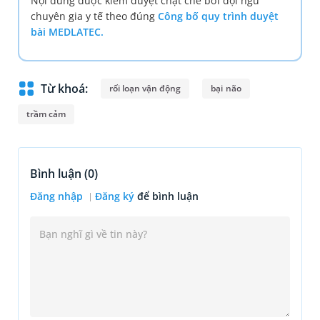
Nội dung được kiểm duyệt chặt chẽ bởi đội ngũ
chuyên gia y tế theo đúng
Công bố quy trình duyệt
bài MEDLATEC.
Từ khoá:
rối loạn vận động
bại não
trầm cảm
Bình luận (
0
)
Đăng nhập
Đăng ký
để bình luận