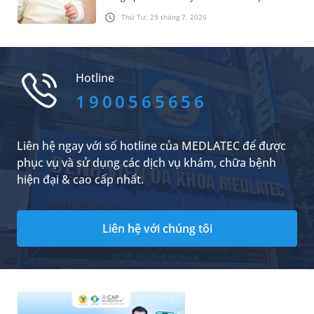
giới xung quanh. Tuy nhiên, nhiều cha mẹ vẫn
Thứ Tư, 29 tháng 7, 2026
lo lắng khi trẻ quấy khóc, bỏ bú hoặc ngủ
không ngon sau khi đi ra ngoài và cho rằng con
đã bị “phải vía”. Vậy thực tế có hiện tượng này
không và nên áp dụng các cách tránh vía cho
Hotline
trẻ sơ sinh khi ra ngoài như thế nào để bé luôn
khỏe mạnh?
1900565656
Liên hệ ngay với số hotline của MEDLATEC để được
phục vụ và sử dụng các dịch vụ khám, chữa bệnh
hiện đại & cao cấp nhất.
Liên hệ với chúng tôi