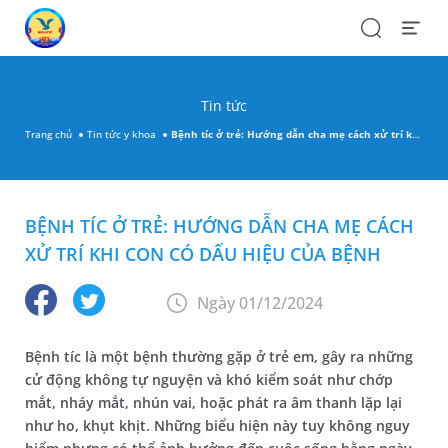
Search
Open
Menu
Tin tức
Trang chủ
Tin tức y khoa
Bệnh tíc ở trẻ: Hướng dẫn cha mẹ cách xử trí khi con có dấu hiệu của bệnh
BỆNH TÍC Ở TRẺ: HƯỚNG DẪN CHA MẸ CÁCH
XỬ TRÍ KHI CON CÓ DẤU HIỆU CỦA BỆNH
Ngày 01/12/2024
Bệnh tíc là một bệnh thường gặp ở trẻ em, gây ra những
cử động không tự nguyện và khó kiểm soát như chớp
mắt, nháy mắt, nhún vai, hoặc phát ra âm thanh lặp lại
như ho, khụt khịt. Những biểu hiện này tuy không nguy