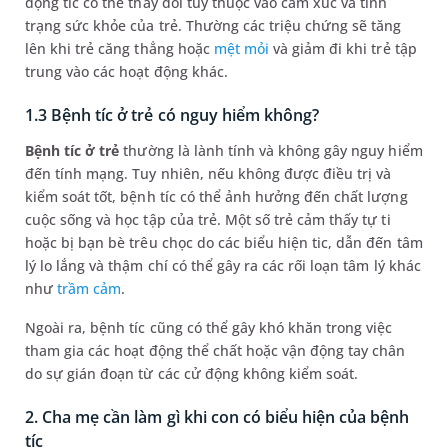
động tic có thể thay đổi tùy thuộc vào cảm xúc và tình
trạng sức khỏe của trẻ. Thường các triệu chứng sẽ tăng
lên khi trẻ căng thẳng hoặc
mệt mỏi
và giảm đi khi trẻ tập
trung vào các hoạt động khác.
1.3 Bệnh tíc ở trẻ có nguy hiểm không?
Bệnh tíc ở trẻ
thường là lành tính và không gây nguy hiểm
đến tính mạng. Tuy nhiên, nếu không được điều trị và
kiểm soát tốt, bệnh tíc có thể ảnh hưởng đến chất lượng
cuộc sống và học tập của trẻ. Một số trẻ cảm thấy tự ti
hoặc bị bạn bè trêu chọc do các biểu hiện tic, dẫn đến tâm
lý lo lắng và thậm chí có thể gây ra các rối loạn tâm lý khác
như
trầm cảm
.
Ngoài ra, bệnh tíc cũng có thể gây khó khăn trong việc
tham gia các hoạt động thể chất hoặc vận động tay chân
do sự gián đoạn từ các cử động không kiểm soát.
2. Cha mẹ cần làm gì khi con có biểu hiện của bệnh
tíc