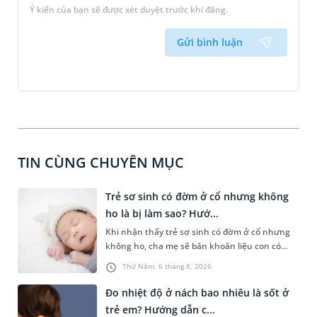
Ý kiến của bạn sẽ được xét duyệt trước khi đăng.
Gửi bình luận
TIN CÙNG CHUYÊN MỤC
Trẻ sơ sinh có đờm ở cổ nhưng không
ho là bị làm sao? Hướ...
Khi nhận thấy trẻ sơ sinh có đờm ở cổ nhưng
không ho, cha mẹ sẽ băn khoăn liệu con có
đang mắc bệnh đường hô hấp hay không.
Thứ Năm, 6 tháng 8, 2026
Những chia sẻ dưới đây sẽ giúp cha mẹ hiểu
thêm về nguyên nhân gây nên tình trạng này
Đo nhiệt độ ở nách bao nhiêu là sốt ở
và cách xử trí an toàn để giúp bé dễ chịu, tránh
trẻ em? Hướng dẫn c...
gặp phải vấn đề nguy hại cho sức khỏe.