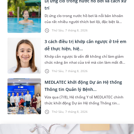
Dị ứng clo trong nước hồ bơi và cách xử
trí
Dị ứng clo trong nước hồ bơi là nỗi băn khoăn
của rất nhiều người thích bơi lội, đặc biệt là
những trường hợp thường xuyên bơi ở những
Thứ Sáu, 7 tháng 8, 2026
hồ bơi nhân tạo. Bài v...
3 cách điều trị khớp cắn ngược ở trẻ em
dễ thực hiện, hiệ...
Khớp cắn ngược là vấn đề không chỉ làm giảm
chức năng ăn nhai của trẻ mà còn làm mất đi
sự cân đối của khuôn mặt. Do đó, cần khắc
Thứ Sáu, 7 tháng 8, 2026
phục sớm tình trạng này để...
MEDLATEC khởi động Dự án Hệ thống
Thông tin Quản lý Bệnh...
Vừa qua (7/8), Hệ thống Y tế MEDLATEC chính
thức khởi động Dự án Hệ thống Thông tin
Quản lý Bệnh viện (HIS - Hospital Information
Thứ Sáu, 7 tháng 8, 2026
System) giai đoạn mới. Dự á...