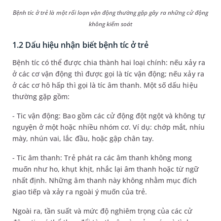
Bệnh tíc ở trẻ là một rối loạn vận động thường gặp gây ra những cử động
không kiểm soát
1.2 Dấu hiệu nhận biết bệnh tíc ở trẻ
Bệnh tíc có thể được chia thành hai loại chính: nếu xảy ra
ở các cơ vận động thì được gọi là tíc vận động; nếu xảy ra
ở các cơ hô hấp thì gọi là tíc âm thanh. Một số dấu hiệu
thường gặp gồm:
- Tic vận động: Bao gồm các cử động đột ngột và không tự
nguyện ở một hoặc nhiều nhóm cơ. Ví dụ: chớp mắt, nhíu
mày, nhún vai, lắc đầu, hoặc gập chân tay.
- Tic âm thanh: Trẻ phát ra các âm thanh không mong
muốn như ho, khụt khịt, nhắc lại âm thanh hoặc từ ngữ
nhất định. Những âm thanh này không nhằm mục đích
giao tiếp và xảy ra ngoài ý muốn của trẻ.
Ngoài ra, tần suất và mức độ nghiêm trọng của các cử