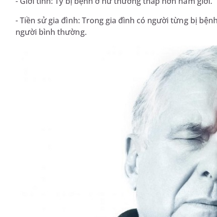
- Giới tính: Tỷ bị bệnh ở nữ thường thấp hơn nam giới.
- Tiền sử gia đình: Trong gia đình có người từng bị b
người bình thường.