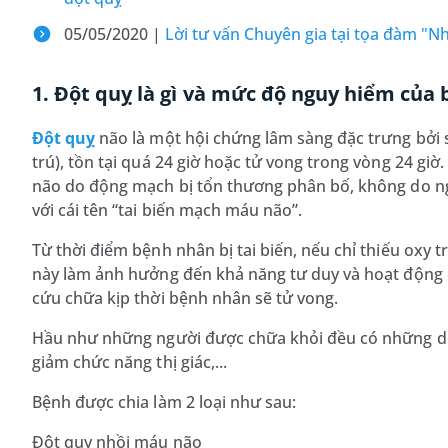
05/05/2020 |
Lời tư vấn Chuyên gia tại tọa đàm "
1. Đột quỵ là gì và mức độ nguy hiểm của
Đột quỵ
não là một hội chứng lâm sàng đặc trưng bởi 
trú), tồn tại quá 24 giờ hoặc tử vong trong vòng 24 gi
não do động mạch bị tổn thương phân bố, không do n
với cái tên “tai biến mạch máu não”.
Từ thời điểm bệnh nhân bị tai biến, nếu chỉ thiếu oxy 
này làm ảnh hưởng đến khả năng tư duy và hoạt động c
cứu chữa kịp thời bệnh nhân sẽ tử vong.
Hầu như những người được chữa khỏi đều có những di c
giảm chức năng thị giác,...
Bệnh được chia làm 2 loại như sau:
Đột quỵ nhồi máu não