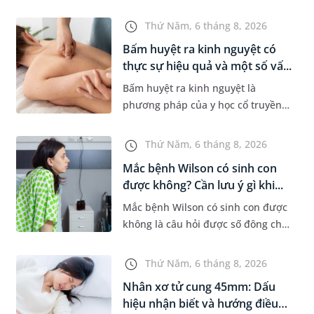
khi xuất hiện khối hạch nhỏ ở vùng
bẹn hoặc cơ quan sinh dục. Nếu
Thứ Năm, 6 tháng 8, 2026
hạch mới xuất hiện, kích th...
Bấm huyệt ra kinh nguyệt có
thực sự hiệu quả và một số vấ...
Bấm huyệt ra kinh nguyệt là
phương pháp của y học cổ truyền
được nhiều phụ nữ quan tâm khi
gặp tình trạng chậm kinh hoặc kinh
Thứ Năm, 6 tháng 8, 2026
nguyệt không đều. Vậy phương
Mắc bệnh Wilson có sinh con
ph...
được không? Cần lưu ý gì khi...
Mắc bệnh Wilson có sinh con được
không là câu hỏi được số đông chị
em trong độ tuổi sinh sản quan
tâm. Trên thực tế, người mắc bệnh
Thứ Năm, 6 tháng 8, 2026
Wilson vẫn có thể mang th...
Nhân xơ tử cung 45mm: Dấu
hiệu nhận biết và hướng điều