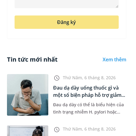
Đăng ký
Tin tức mới nhất
Xem thêm
Thứ Năm, 6 tháng 8, 2026
Đau dạ dày uống thuốc gì và
một số biện pháp hỗ trợ giảm...
Đau dạ dày có thể là biểu hiện của
tình trạng nhiễm H. pylori hoặc
bệnh lý về đường tiêu hoá khác.
Dựa theo nguyên nhân cụ thể, bác
Thứ Năm, 6 tháng 8, 2026
sĩ sẽ cân nhắc chỉ định p...