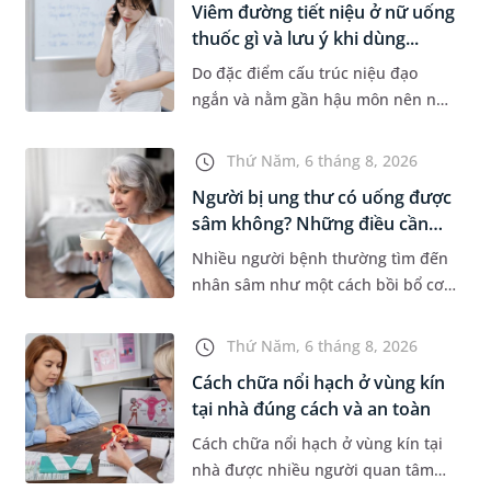
Viêm đường tiết niệu ở nữ uống
thuốc gì và lưu ý khi dùng...
Do đặc điểm cấu trúc niệu đạo
ngắn và nằm gần hậu môn nên nữ
giới thường dễ bị viêm đường tiết
niệu hơn nam giới. Tùy theo
Thứ Năm, 6 tháng 8, 2026
nguyên nhân, mức độ nhiễm trùng
Người bị ung thư có uống được
và...
sâm không? Những điều cần
b...
Nhiều người bệnh thường tìm đến
nhân sâm như một cách bồi bổ cơ
thể trong quá trình điều trị ung
thư. Tuy nhiên, câu hỏi người bị
Thứ Năm, 6 tháng 8, 2026
ung thư có uống được sâm kh...
Cách chữa nổi hạch ở vùng kín
tại nhà đúng cách và an toàn
Cách chữa nổi hạch ở vùng kín tại
nhà được nhiều người quan tâm