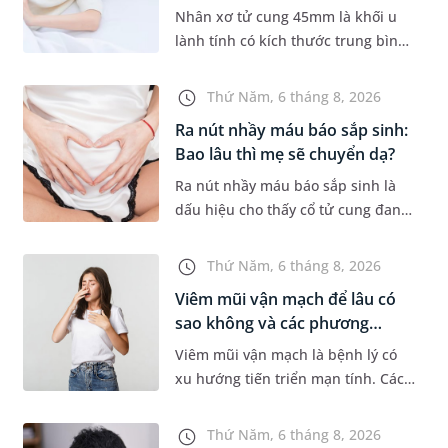
tr...
Nhân xơ tử cung 45mm là khối u
lành tính có kích thước trung bình,
thường gặp ở phụ nữ trong độ tuổi
sinh sản. Mặc dù không phải
Thứ Năm, 6 tháng 8, 2026
trường hợp nào cũng xuất hiệ...
Ra nút nhầy máu báo sắp sinh:
Bao lâu thì mẹ sẽ chuyển dạ?
Ra nút nhầy máu báo sắp sinh là
dấu hiệu cho thấy cổ tử cung đang
mềm dần để chuẩn bị cho quá
trình sinh nở. Thế nhưng, khoảng
Thứ Năm, 6 tháng 8, 2026
thời gian từ lúc xuất hiện nút...
Viêm mũi vận mạch để lâu có
sao không và các phương
pháp...
Viêm mũi vận mạch là bệnh lý có
xu hướng tiến triển mạn tính. Các
triệu chứng như nghẹt mũi, chảy
nước mũi thường xuyên khiến
Thứ Năm, 6 tháng 8, 2026