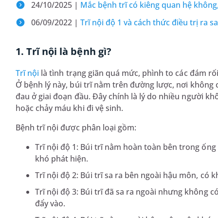
24/10/2025 |
Mắc bệnh trĩ có kiêng quan hệ không
06/09/2022 |
Trĩ nội độ 1 và cách thức điều trị ra s
1. Trĩ nội là bệnh gì?
Trĩ nội
là tình trạng giãn quá mức, phình to các đám rố
Ở bệnh lý này, búi trĩ nằm trên đường lược, nơi không
đau ở giai đoạn đầu. Đây chính là lý do nhiều người khô
hoặc chảy máu khi đi vệ sinh.
Bệnh trĩ nội được phân loại gồm:
Trĩ nội độ 1: Búi trĩ nằm hoàn toàn bên trong ốn
khó phát hiện.
Trĩ nội độ 2: Búi trĩ sa ra bên ngoài hậu môn, có 
Trĩ nội độ 3: Búi trĩ đã sa ra ngoài nhưng không 
đẩy vào.