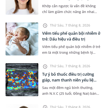
Khớp cắn ngược là vấn đề không
chỉ làm giảm chức năng ăn nhai
của trẻ mà còn làm mất đi sự cân
đối của khuôn mặt. Do đó, cần khắc
Thứ Sáu, 7 tháng 8, 2026
phục sớm tình trạng này để...
Viêm tiểu phế quản bội nhiễm ở
trẻ: Dấu hiệu và điều trị
Viêm tiểu phế quản bội nhiễm ở trẻ
em là một trong những bệnh lý
đường hô hấp nguy hiểm, thường
bùng phát vào thời điểm giao mùa.
Thứ Sáu, 7 tháng 8, 2026
Khi những tổn thương ban đầ...
Tự ý bỏ thuốc điều trị cường
giáp, nam thanh niên yếu liệ...
Sau một đêm ngủ bình thường,
anh N.V.C (25 tuổi, Đồng Nai) bàng
hoàng phát hiện yếu liệt 2 chân,
không thể vận động đi lại được. Kết
Thứ Sáu, 7 tháng 8, 2026