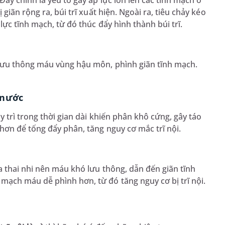
ây chính là yếu tố gây áp lực lớn lên các tĩnh mạch ở
giãn rộng ra, búi trĩ xuất hiện. Ngoài ra, tiêu chảy kéo
lực tĩnh mạch, từ đó thúc đẩy hình thành búi trĩ.
 lưu thông máu vùng hậu môn, phình giãn tĩnh mạch.
 nước
y trì trong thời gian dài khiến phân khô cứng, gây táo
ơn để tống đẩy phân, tăng nguy cơ mắc trĩ nội.
a thai nhi nên máu khó lưu thông, dẫn đến giãn tĩnh
ạch máu dễ phình hơn, từ đó tăng nguy cơ bị trĩ nội.