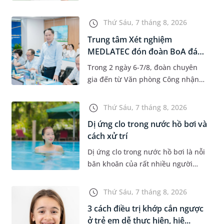
độ tuổi 35 - 50. Khi được chẩn đoán
mắc bệnh, nhiều người thường
Thứ Sáu, 7 tháng 8, 2026
băn khoăn u nang tuyến v...
Trung tâm Xét nghiệm
MEDLATEC đón đoàn BoA đánh
giá giám...
Trong 2 ngày 6-7/8, đoàn chuyên
gia đến từ Văn phòng Công nhận
Chất lượng quốc gia (BoA) đã ghi
nhận và đánh giá cao nỗ lực duy trì
Thứ Sáu, 7 tháng 8, 2026
hệ thống quản lý chất lượ...
Dị ứng clo trong nước hồ bơi và
cách xử trí
Dị ứng clo trong nước hồ bơi là nỗi
băn khoăn của rất nhiều người
thích bơi lội, đặc biệt là những
trường hợp thường xuyên bơi ở
Thứ Sáu, 7 tháng 8, 2026
những hồ bơi nhân tạo. Bài v...
3 cách điều trị khớp cắn ngược
ở trẻ em dễ thực hiện, hiệ...