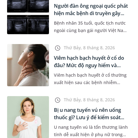
Information System) giai đoạn mới.
Người đàn ông ngoại quốc phát
Dự á...
hiện mắc bệnh di truyền gây...
Bệnh nhân 35 tuổi, quốc tịch nước
ngoài cùng bạn gái người Việt Nam
đến MEDLATEC khám sức khỏe tiền
hôn nhân. Qua thăm khám và làm
Thứ Bảy, 8 tháng 8, 2026
các xét nghiệm chuyên sâu,...
Viêm hạch bạch huyết ở cổ do
đâu? Mức độ nguy hiểm và
phư...
Viêm hạch bạch huyết ở cổ thường
xuất hiện sau các bệnh nhiễm
trùng nhưng cũng có thể liên quan
đến lao hạch hoặc ung thư. Để tìm
Thứ Bảy, 8 tháng 8, 2026
hiểu nguyên nhân gây viêm,...
Bị u nang tuyến vú nên uống
thuốc gì? Lưu ý để kiểm soát...
U nang tuyến vú là tổn thương lành
tính dễ xuất hiện ở phụ nữ trong