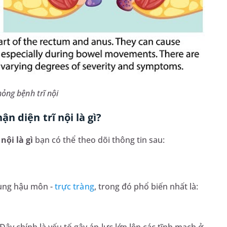
ỏng bệnh trĩ nội
n diện trĩ nội là gì?
 nội là gì
bạn có thể theo dõi thông tin sau:
 vùng hậu môn -
trực tràng
, trong đó phổ biến nhất là: