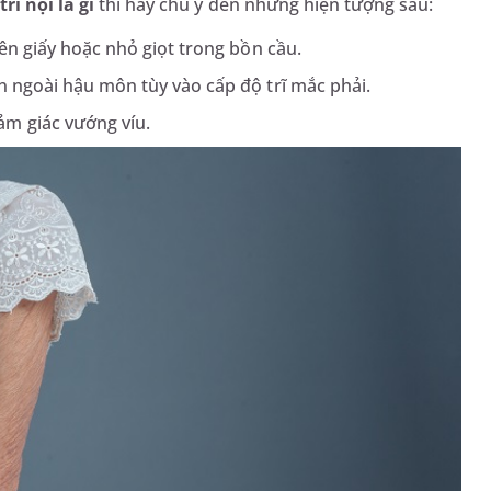
trĩ nội là gì
thì hãy chú ý đến những hiện tượng sau:
rên giấy hoặc nhỏ giọt trong bồn cầu.
n ngoài hậu môn tùy vào cấp độ trĩ mắc phải.
m giác vướng víu.