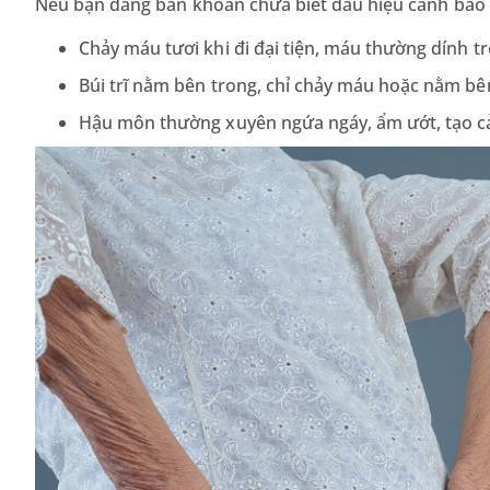
Nếu bạn đang băn khoăn chưa biết dấu hiệu cảnh báo
Chảy máu tươi khi đi đại tiện, máu thường dính t
Búi trĩ nằm bên trong, chỉ chảy máu hoặc nằm bê
Hậu môn thường xuyên ngứa ngáy, ẩm ướt, tạo cả