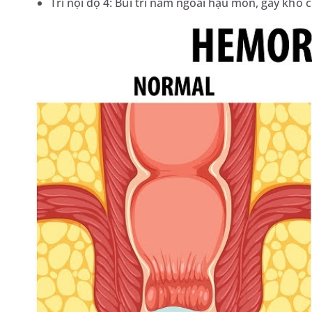
Trĩ nội độ 4: Búi trĩ nằm ngoài hậu môn, gây khó 