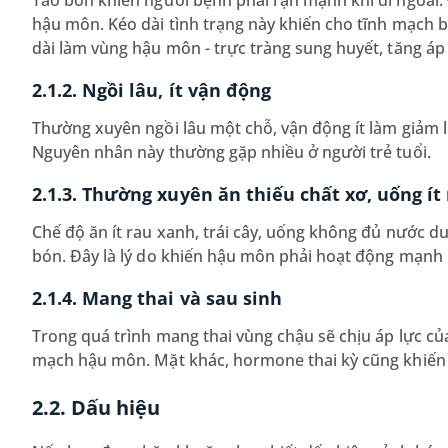
Táo bón khiến người bệnh phải rặn mạnh khi đi ngoài. Đ
hậu môn. Kéo dài tình trạng này khiến cho tĩnh mạch bị 
dài làm vùng hậu môn - trực tràng sung huyết, tăng áp 
2.1.2. Ngồi lâu, ít vận động
Thường xuyên ngồi lâu một chỗ, vận động ít làm giảm
Nguyên nhân này thường gặp nhiều ở người trẻ tuổi.
2.1.3. Thường xuyên ăn thiếu chất xơ, uống ít
Chế độ ăn ít rau xanh, trái cây, uống không đủ nước du
bón. Đây là lý do khiến hậu môn phải hoạt động mạnh h
2.1.4. Mang thai và sau sinh
Trong quá trình mang thai vùng chậu sẽ chịu áp lực củ
mạch hậu môn. Mặt khác, hormone thai kỳ cũng khiến m
2.2. Dấu hiệu