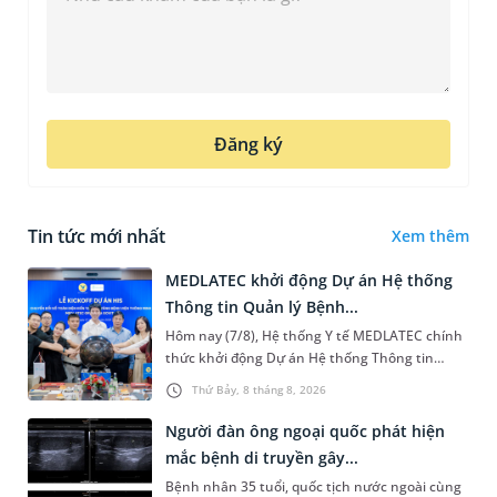
Đăng ký
Tin tức mới nhất
Xem thêm
MEDLATEC khởi động Dự án Hệ thống
Thông tin Quản lý Bệnh...
Hôm nay (7/8), Hệ thống Y tế MEDLATEC chính
thức khởi động Dự án Hệ thống Thông tin
Quản lý Bệnh viện (HIS - Hospital Information
Thứ Bảy, 8 tháng 8, 2026
System) giai đoạn mới. Dự á...
Người đàn ông ngoại quốc phát hiện
mắc bệnh di truyền gây...
Bệnh nhân 35 tuổi, quốc tịch nước ngoài cùng