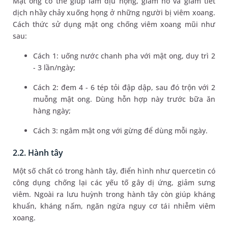
Mật ong có thể giúp làm dịu họng, giảm ho và giảm tiết
dịch nhầy chảy xuống họng ở những người bị viêm xoang.
Cách thức sử dụng mật ong chống viêm xoang mũi như
sau:
Cách 1: uống nước chanh pha với mật ong, duy trì 2
- 3 lần/ngày;
Cách 2: đem 4 - 6 tép tỏi đập dập, sau đó trộn với 2
muỗng mật ong. Dùng hỗn hợp này trước bữa ăn
hàng ngày;
Cách 3: ngâm mật ong với gừng để dùng mỗi ngày.
2.2. Hành tây
Một số chất có trong hành tây, điển hình như quercetin có
công dụng chống lại các yếu tố gây dị ứng, giảm sưng
viêm. Ngoài ra lưu huỳnh trong hành tây còn giúp kháng
khuẩn, kháng nấm, ngăn ngừa nguy cơ tái nhiễm viêm
xoang.