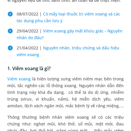
vì nguyên liệu dễ tìm, lành tính, an toàn và dễ thực hiện.
08/07/2022 |
Có mấy loại thuốc trị viêm xoang và các
tác dụng phụ cần lưu ý
29/04/2022 |
Viêm xoang gây mất khứu giác - Nguyên
nhân do đâu?
21/04/2022 |
​Nguyên nhân, triệu chứng và dấu hiệu
viêm xoang
1. Viêm xoang là gì?
Viêm xoang
là hiện tượng sưng viêm niêm mạc bên trong
mũi, tắc nghẽn các lỗ thông xoang. Nguyên nhân dẫn đến
tình trạng này khá đa dạng, có thể là do dị ứng, nhiễm
trùng (virus, vi khuẩn, nấm), hệ miễn dịch yếu, viêm
amidan, lệch vách ngăn mũi, mắc bệnh lý về răng miệng,...
Thông thường bệnh nhân viêm xoang sẽ có các triệu
chứng như: nghẹt mũi, khó thở, sổ mũi, mệt mỏi, đau
nhức đầu, hơi thở hôi, nặng vùng mặt,... Nếu mắc viêm