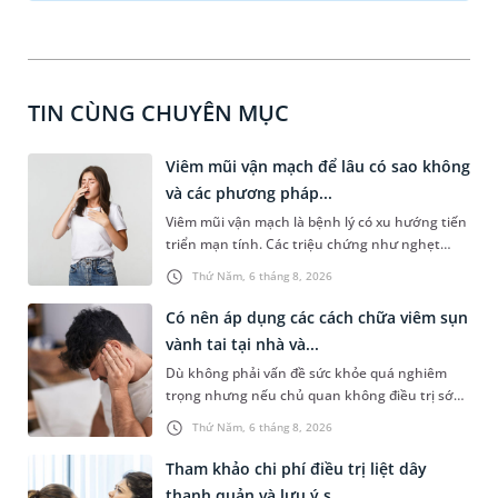
TIN CÙNG CHUYÊN MỤC
Viêm mũi vận mạch để lâu có sao không
và các phương pháp...
Viêm mũi vận mạch là bệnh lý có xu hướng tiến
triển mạn tính. Các triệu chứng như nghẹt
mũi, chảy nước mũi thường xuyên khiến người
Thứ Năm, 6 tháng 8, 2026
bệnh khó chịu. Tuy nhiên, nhiều người vẫn chủ
quan trước những triệu chứng này, chấp nhận
Có nên áp dụng các cách chữa viêm sụn
sống chung với chúng. Vậy, viêm mũi vận mạch
vành tai tại nhà và...
để lâu có sao không và việc điều trị có phức tạp
Dù không phải vấn đề sức khỏe quá nghiêm
không?
trọng nhưng nếu chủ quan không điều trị sớm,
người bệnh có thể phải đối mặt với một số biến
Thứ Năm, 6 tháng 8, 2026
chứng. Nếu chưa xuất hiện mủ hoặc tích tụ
dịch, người bệnh thường chỉ cần dùng thuốc.
Tham khảo chi phí điều trị liệt dây
Vậy có nên áp dụng cách chữa viêm sụn vành
thanh quản và lưu ý s...