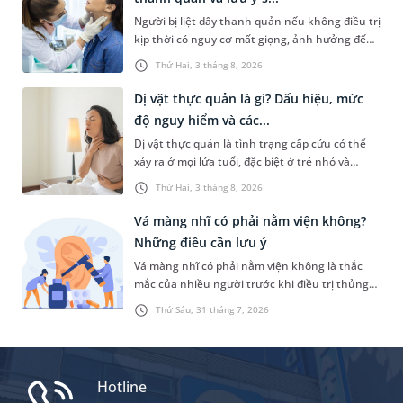
tai tại nhà không và cần làm gì để phòng ngừa
Người bị liệt dây thanh quản nếu không điều trị
tình trạng này?
kịp thời có nguy cơ mất giọng, ảnh hưởng đến
khả năng giao tiếp, chức năng hô hấp và hoạt
Thứ Hai, 3 tháng 8, 2026
động ăn uống. Tùy mức độ nghiêm trọng, bác sĩ
sẽ cân nhắc chỉ định điều trị nội khoa hoặc
Dị vật thực quản là gì? Dấu hiệu, mức
ngoại khoa. Thực tế, chi phí điều trị liệt dây
độ nguy hiểm và các...
thanh quản thường không quá cao nếu người
Dị vật thực quản là tình trạng cấp cứu có thể
bệnh phát hiện và can thiệp sớm.
xảy ra ở mọi lứa tuổi, đặc biệt ở trẻ nhỏ và
người cao tuổi. Nếu không được phát hiện và
Thứ Hai, 3 tháng 8, 2026
xử trí kịp thời, dị vật có thể gây tổn thương
thực quản, thậm chí dẫn đến nhiều biến chứng
Vá màng nhĩ có phải nằm viện không?
nguy hiểm. Vậy khi bị mắc dị vật ở thực quản,
Những điều cần lưu ý
chúng ta cần xử trí như thế nào?
Vá màng nhĩ có phải nằm viện không là thắc
mắc của nhiều người trước khi điều trị thủng
màng nhĩ. Thực tế, thời gian lưu viện sau phẫu
Thứ Sáu, 31 tháng 7, 2026
thuật không giống nhau ở tất cả trường hợp
mà phụ thuộc vào phương pháp phẫu thuật,
tình trạng sức khỏe và tốc độ hồi phục của
từng người bệnh.
Hotline