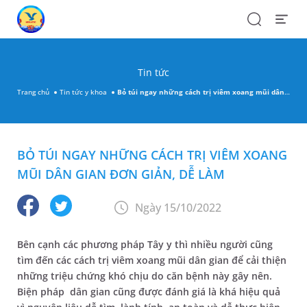
Search
Open
Menu
Tin tức
Trang chủ
Tin tức y khoa
Bỏ túi ngay những cách trị viêm xoang mũi dân gian đơn giản, dễ làm
BỎ TÚI NGAY NHỮNG CÁCH TRỊ VIÊM XOANG
MŨI DÂN GIAN ĐƠN GIẢN, DỄ LÀM
Ngày 15/10/2022
Bên cạnh các phương pháp Tây y thì nhiều người cũng
tìm đến các cách trị viêm xoang mũi dân gian để cải thiện
những triệu chứng khó chịu do căn bệnh này gây nên.
Biện pháp dân gian cũng được đánh giá là khá hiệu quả