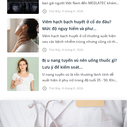
bạn gái người Việt Nam đến MEDLATEC khám
sức khỏe tiền hôn nhân. Qua thăm khám và
Thứ Bảy, 8 tháng 8, 2026
làm các xét nghiệm chuyên sâu,...
Viêm hạch bạch huyết ở cổ do đâu?
Mức độ nguy hiểm và phư...
Viêm hạch bạch huyết ở cổ thường xuất hiện
sau các bệnh nhiễm trùng nhưng cũng có thể
liên quan đến lao hạch hoặc ung thư. Để tìm
Thứ Bảy, 8 tháng 8, 2026
hiểu nguyên nhân gây viêm,...
Bị u nang tuyến vú nên uống thuốc gì?
Lưu ý để kiểm soát...
U nang tuyến vú là tổn thương lành tính dễ
xuất hiện ở phụ nữ trong độ tuổi 35 - 50. Khi
được chẩn đoán mắc bệnh, nhiều người
Thứ Bảy, 8 tháng 8, 2026
thường băn khoăn u nang tuyến v...