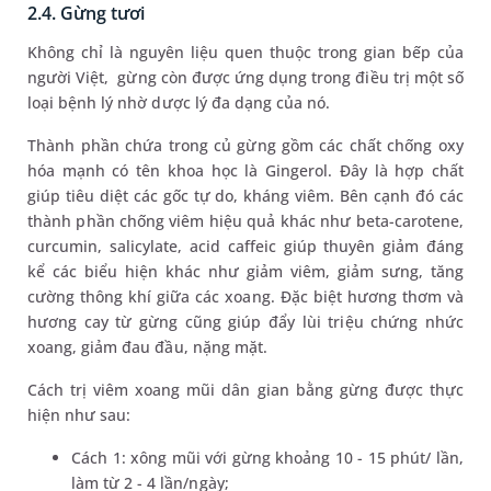
2.4. Gừng tươi
Không chỉ là nguyên liệu quen thuộc trong gian bếp của
người Việt, gừng còn được ứng dụng trong điều trị một số
loại bệnh lý nhờ dược lý đa dạng của nó.
Thành phần chứa trong củ gừng gồm các chất chống oxy
hóa mạnh có tên khoa học là Gingerol. Đây là hợp chất
giúp tiêu diệt các gốc tự do, kháng viêm. Bên cạnh đó các
thành phần chống viêm hiệu quả khác như beta-carotene,
curcumin, salicylate, acid caffeic giúp thuyên giảm đáng
kể các biểu hiện khác như giảm viêm, giảm sưng, tăng
cường thông khí giữa các xoang. Đặc biệt hương thơm và
hương cay từ gừng cũng giúp đẩy lùi triệu chứng nhức
xoang, giảm đau đầu, nặng mặt.
Cách trị viêm xoang mũi dân gian bằng gừng được thực
hiện như sau:
Cách 1: xông mũi với gừng khoảng 10 - 15 phút/ lần,
làm từ 2 - 4 lần/ngày;