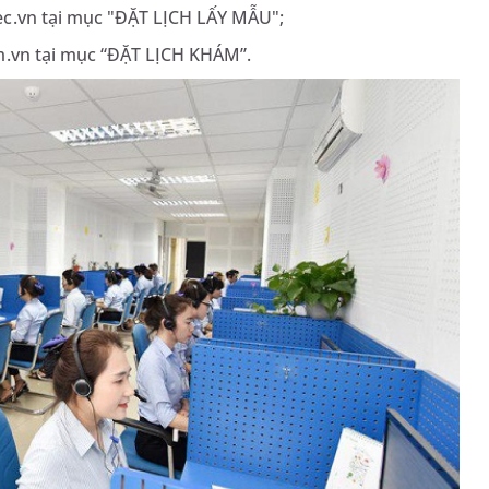
c.vn tại mục "ĐẶT LỊCH LẤY MẪU";
m.vn tại mục “ĐẶT LỊCH KHÁM”.