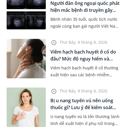
Người đàn ông ngoại quốc phát
Dự á...
hiện mắc bệnh di truyền gây...
Bệnh nhân 35 tuổi, quốc tịch nước
ngoài cùng bạn gái người Việt Nam
đến MEDLATEC khám sức khỏe tiền
hôn nhân. Qua thăm khám và làm
Thứ Bảy, 8 tháng 8, 2026
các xét nghiệm chuyên sâu,...
Viêm hạch bạch huyết ở cổ do
đâu? Mức độ nguy hiểm và
phư...
Viêm hạch bạch huyết ở cổ thường
xuất hiện sau các bệnh nhiễm
trùng nhưng cũng có thể liên quan
đến lao hạch hoặc ung thư. Để tìm
Thứ Bảy, 8 tháng 8, 2026
hiểu nguyên nhân gây viêm,...
Bị u nang tuyến vú nên uống
thuốc gì? Lưu ý để kiểm soát...
U nang tuyến vú là tổn thương lành
tính dễ xuất hiện ở phụ nữ trong