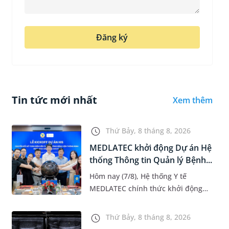
Đăng ký
Tin tức mới nhất
Xem thêm
Thứ Bảy, 8 tháng 8, 2026
MEDLATEC khởi động Dự án Hệ
thống Thông tin Quản lý Bệnh...
Hôm nay (7/8), Hệ thống Y tế
MEDLATEC chính thức khởi động
Dự án Hệ thống Thông tin Quản lý
Bệnh viện (HIS - Hospital
Thứ Bảy, 8 tháng 8, 2026
Information System) giai đoạn mới.