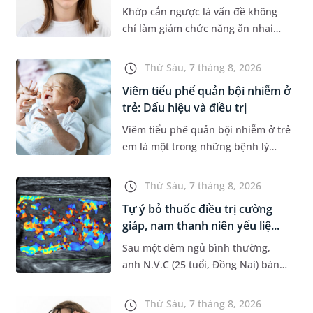
Khớp cắn ngược là vấn đề không
chỉ làm giảm chức năng ăn nhai
của trẻ mà còn làm mất đi sự cân
đối của khuôn mặt. Do đó, cần khắc
Thứ Sáu, 7 tháng 8, 2026
phục sớm tình trạng này để...
Viêm tiểu phế quản bội nhiễm ở
trẻ: Dấu hiệu và điều trị
Viêm tiểu phế quản bội nhiễm ở trẻ
em là một trong những bệnh lý
đường hô hấp nguy hiểm, thường
bùng phát vào thời điểm giao mùa.
Thứ Sáu, 7 tháng 8, 2026
Khi những tổn thương ban đầ...
Tự ý bỏ thuốc điều trị cường
giáp, nam thanh niên yếu liệ...
Sau một đêm ngủ bình thường,
anh N.V.C (25 tuổi, Đồng Nai) bàng
hoàng phát hiện yếu liệt 2 chân,
không thể vận động đi lại được. Kết
Thứ Sáu, 7 tháng 8, 2026