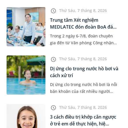
độ tuổi 35 - 50. Khi được chẩn đoán
mắc bệnh, nhiều người thường
Thứ Sáu, 7 tháng 8, 2026
băn khoăn u nang tuyến v...
Trung tâm Xét nghiệm
MEDLATEC đón đoàn BoA đánh
giá giám...
Trong 2 ngày 6-7/8, đoàn chuyên
gia đến từ Văn phòng Công nhận
Chất lượng quốc gia (BoA) đã ghi
nhận và đánh giá cao nỗ lực duy trì
Thứ Sáu, 7 tháng 8, 2026
hệ thống quản lý chất lượ...
Dị ứng clo trong nước hồ bơi và
cách xử trí
Dị ứng clo trong nước hồ bơi là nỗi
băn khoăn của rất nhiều người
thích bơi lội, đặc biệt là những
trường hợp thường xuyên bơi ở
Thứ Sáu, 7 tháng 8, 2026
những hồ bơi nhân tạo. Bài v...
3 cách điều trị khớp cắn ngược
ở trẻ em dễ thực hiện, hiệ...