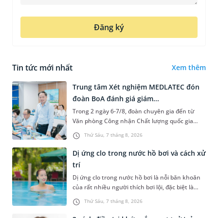
Đăng ký
Tin tức mới nhất
Xem thêm
Trung tâm Xét nghiệm MEDLATEC đón
đoàn BoA đánh giá giám...
Trong 2 ngày 6-7/8, đoàn chuyên gia đến từ
Văn phòng Công nhận Chất lượng quốc gia
(BoA) đã ghi nhận và đánh giá cao nỗ lực duy trì
Thứ Sáu, 7 tháng 8, 2026
hệ thống quản lý chất lượ...
Dị ứng clo trong nước hồ bơi và cách xử
trí
Dị ứng clo trong nước hồ bơi là nỗi băn khoăn
của rất nhiều người thích bơi lội, đặc biệt là
những trường hợp thường xuyên bơi ở những
Thứ Sáu, 7 tháng 8, 2026
hồ bơi nhân tạo. Bài v...