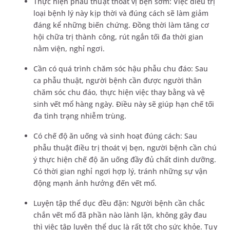
Thực hiện phẫu thuật thoát vị bẹn sớm: Việc điều trị
loại bệnh lý này kịp thời và đúng cách sẽ làm giảm
đáng kể những biến chứng. Đồng thời làm tăng cơ
hội chữa trị thành công, rút ngắn tối đa thời gian
nằm viện, nghỉ ngơi.
Cần có quá trình chăm sóc hậu phẫu chu đáo: Sau
ca phẫu thuật, người bệnh cần được người thân
chăm sóc chu đáo, thực hiện việc thay bằng và vệ
sinh vết mổ hàng ngày. Điều này sẽ giúp hạn chế tối
đa tình trạng nhiễm trùng.
Có chế độ ăn uống và sinh hoạt đúng cách: Sau
phẫu thuật điều trị thoát vị bẹn, người bệnh cần chú
ý thực hiện chế độ ăn uống đầy đủ chất dinh dưỡng.
Có thời gian nghỉ ngơi hợp lý, tránh những sự vận
động mạnh ảnh hưởng đến vết mổ.
Luyện tập thể dục đều đặn: Người bệnh cần chắc
chắn vết mổ đã phần nào lành lặn, không gây đau
thì việc tập luyện thể dục là rất tốt cho sức khỏe. Tuy