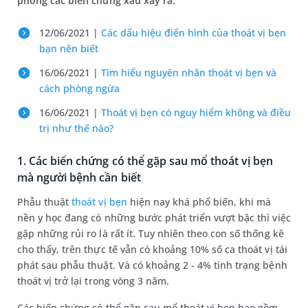
phòng các biến chứng xấu xảy ra.
12/06/2021 |
Các dấu hiệu điển hình của thoát vị bẹn
bạn nên biết
16/06/2021 |
Tìm hiểu nguyên nhân thoát vị bẹn và
cách phòng ngừa
16/06/2021 |
Thoát vị bẹn có nguy hiểm không và điều
trị như thế nào?
1. Các biến chứng có thể gặp sau mổ thoát vị bẹn
mà người bệnh cần biết
Phẫu thuật
thoát vị bẹn
hiện nay khá phổ biến, khi mà
nền y học đang có những bước phát triển vượt bậc thì việc
gặp những rủi ro là rất ít. Tuy nhiên theo con số thống kê
cho thấy, trên thực tế vẫn có khoảng 10% số ca thoát vị tái
phát sau phẫu thuật. Và có khoảng 2 - 4% tình trạng bệnh
thoát vị trở lại trong vòng 3 năm.
Các biến chứng có thể gặp sau mổ thoát vị bẹn bao gồm