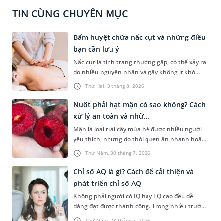
TIN CÙNG CHUYÊN MỤC
Bấm huyệt chữa nấc cụt và những điều
bạn cần lưu ý
Nấc cụt là tình trạng thường gặp, có thể xảy ra
do nhiều nguyên nhân và gây không ít khó
chịu. Bấm huyệt chữa nấc cụt là một trong
Thứ Hai, 3 tháng 8, 2026
những phương pháp được nhiều người tìm
hiểu để hỗ trợ tình trạng này. Mời bạn cùng
Nuốt phải hạt mận có sao không? Cách
tìm hiểu sâu hơn về phương pháp chữa nấc cụt
xử lý an toàn và nhữ...
này trong bài viết dưới đây.
Mận là loại trái cây mùa hè được nhiều người
yêu thích, nhưng do thói quen ăn nhanh hoặc
sơ suất, không ít người đã vô tình nuốt phải
Thứ Năm, 30 tháng 7, 2026
hạt mận. Cấu tạo hạt mận thường cứng, có hai
đầu nhọn nên khi đi vào đường tiêu hóa rất dễ
Chỉ số AQ là gì? Cách để cải thiện và
gây ra tâm lý hoang mang, lo lắng cho người
phát triển chỉ số AQ
gặp phải. Bài viết dưới đây sẽ giải đáp chi tiết
Không phải người có IQ hay EQ cao đều dễ
giúp bạn thắc mắc nuốt phải hạt mận có sao
dàng đạt được thành công. Trong nhiều trường
không dưới góc nhìn y khoa và hướng dẫn cách
hợp, khả năng đứng vững trước áp lực, thích
xử trí an toàn, kịp thời nhất.
Thứ Năm, 23 tháng 7, 2026