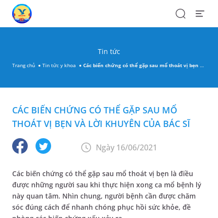
Search
Open
Menu
Tin tức
Trang chủ
Tin tức y khoa
Các biến chứng có thể gặp sau mổ thoát vị bẹn và lời khuyên của bác sĩ
CÁC BIẾN CHỨNG CÓ THỂ GẶP SAU MỔ
THOÁT VỊ BẸN VÀ LỜI KHUYÊN CỦA BÁC SĨ
Ngày 16/06/2021
Các biến chứng có thể gặp sau mổ thoát vị bẹn là điều
được những người sau khi thực hiện xong ca mổ bệnh lý
này quan tâm. Nhìn chung, người bệnh cần được chăm
sóc đúng cách để nhanh chóng phục hồi sức khỏe, đề