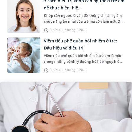
3 cách điều trị khớp cắn ngược ở trẻ em
dễ thực hiện, hiệ...
Khớp cắn ngược là vấn đề không chỉ làm giảm
chức năng ăn nhai của trẻ mà còn làm mất đi
sự cân đối của khuôn mặt. Do đó, cần khắc
Thứ Sáu, 7 tháng 8, 2026
phục sớm tình trạng này để...
Viêm tiểu phế quản bội nhiễm ở trẻ:
Dấu hiệu và điều trị
Viêm tiểu phế quản bội nhiễm ở trẻ em là một
trong những bệnh lý đường hô hấp nguy hiểm,
thường bùng phát vào thời điểm giao mùa. Khi
Thứ Sáu, 7 tháng 8, 2026
những tổn thương ban đầ...