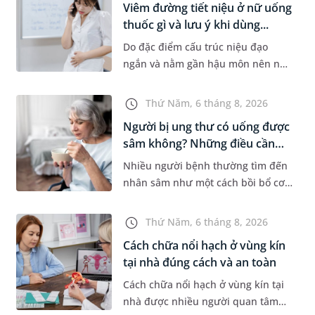
Viêm đường tiết niệu ở nữ uống
thuốc gì và lưu ý khi dùng...
Do đặc điểm cấu trúc niệu đạo
ngắn và nằm gần hậu môn nên nữ
giới thường dễ bị viêm đường tiết
niệu hơn nam giới. Tùy theo
Thứ Năm, 6 tháng 8, 2026
nguyên nhân, mức độ nhiễm trùng
Người bị ung thư có uống được
và...
sâm không? Những điều cần
b...
Nhiều người bệnh thường tìm đến
nhân sâm như một cách bồi bổ cơ
thể trong quá trình điều trị ung
thư. Tuy nhiên, câu hỏi người bị
Thứ Năm, 6 tháng 8, 2026
ung thư có uống được sâm kh...
Cách chữa nổi hạch ở vùng kín
tại nhà đúng cách và an toàn
Cách chữa nổi hạch ở vùng kín tại
nhà được nhiều người quan tâm