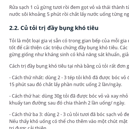
Rửa sạch 1 củ gừng tươi rồi đem gọt vỏ và thái thành
nước sôi khoảng 5 phút rồi chắt lấy nước uống từng n
2.2. Củ tỏi trị đầy bụng khó tiêu
Tỏi là một loại gia vị sẵn có trong gian bếp của mỗi gia
tốt để cải thiện các triệu chứng đầy bụng khó tiêu. Các t
gừng giống như kháng sinh có khả năng sát khuẩn, giảm 
Cách trị đầy bụng khó tiêu tại nhà bằng củ tỏi rất đơn g
- Cách thứ nhất: dùng 2 - 3 tép tỏi khô đã được bóc v
15 phút sau đó chắt lấy phần nước uống 2 lần/ngày.
- Cách thứ hai: dùng 30g tỏi đã được bóc vỏ và xay nh
khuấy tan đường sau đó chia thành 2 lần uống/ ngày.
- Cách thứ ba 3: dùng 2 - 3 củ tỏi tươi đã bóc sạch vỏ 
Nếu thấy khó uống có thể cho thêm vào một chút mật o
trị được cải thiện.