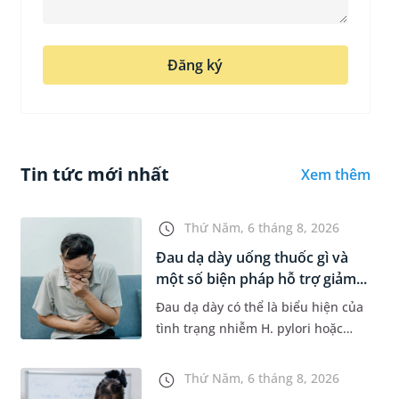
Đăng ký
Tin tức mới nhất
Xem thêm
Thứ Năm, 6 tháng 8, 2026
Đau dạ dày uống thuốc gì và
một số biện pháp hỗ trợ giảm...
Đau dạ dày có thể là biểu hiện của
tình trạng nhiễm H. pylori hoặc
bệnh lý về đường tiêu hoá khác.
Dựa theo nguyên nhân cụ thể, bác
Thứ Năm, 6 tháng 8, 2026
sĩ sẽ cân nhắc chỉ định p...