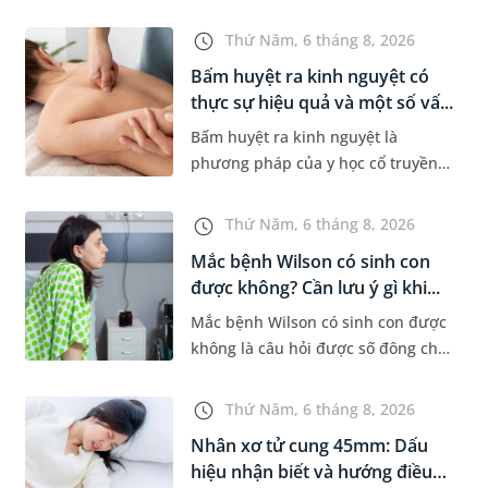
khi xuất hiện khối hạch nhỏ ở vùng
bẹn hoặc cơ quan sinh dục. Nếu
Thứ Năm, 6 tháng 8, 2026
hạch mới xuất hiện, kích th...
Bấm huyệt ra kinh nguyệt có
thực sự hiệu quả và một số vấ...
Bấm huyệt ra kinh nguyệt là
phương pháp của y học cổ truyền
được nhiều phụ nữ quan tâm khi
gặp tình trạng chậm kinh hoặc kinh
Thứ Năm, 6 tháng 8, 2026
nguyệt không đều. Vậy phương
Mắc bệnh Wilson có sinh con
ph...
được không? Cần lưu ý gì khi...
Mắc bệnh Wilson có sinh con được
không là câu hỏi được số đông chị
em trong độ tuổi sinh sản quan
tâm. Trên thực tế, người mắc bệnh
Thứ Năm, 6 tháng 8, 2026
Wilson vẫn có thể mang th...
Nhân xơ tử cung 45mm: Dấu
hiệu nhận biết và hướng điều