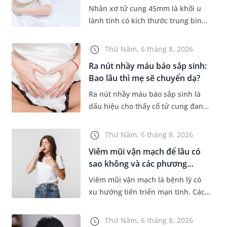
tr...
Nhân xơ tử cung 45mm là khối u
lành tính có kích thước trung bình,
thường gặp ở phụ nữ trong độ tuổi
sinh sản. Mặc dù không phải
Thứ Năm, 6 tháng 8, 2026
trường hợp nào cũng xuất hiệ...
Ra nút nhầy máu báo sắp sinh:
Bao lâu thì mẹ sẽ chuyển dạ?
Ra nút nhầy máu báo sắp sinh là
dấu hiệu cho thấy cổ tử cung đang
mềm dần để chuẩn bị cho quá
trình sinh nở. Thế nhưng, khoảng
Thứ Năm, 6 tháng 8, 2026
thời gian từ lúc xuất hiện nút...
Viêm mũi vận mạch để lâu có
sao không và các phương
pháp...
Viêm mũi vận mạch là bệnh lý có
xu hướng tiến triển mạn tính. Các
triệu chứng như nghẹt mũi, chảy
nước mũi thường xuyên khiến
Thứ Năm, 6 tháng 8, 2026