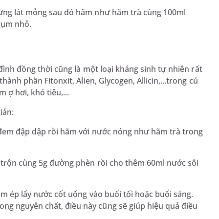
 từng lát mỏng sau đó hãm như hãm trà cùng 100ml
gụm nhỏ.
 đình đồng thời cũng là một loại kháng sinh tự nhiên rất
hành phần Fitonxit, Alien, Glycogen, Allicin,...trong củ
ợ hơi, khó tiêu,...
iản:
ỏ đem đập dập rồi hãm với nước nóng như hãm trà trong
ỏ trộn cùng 5g đường phèn rồi cho thêm 60ml nước sôi
đem ép lấy nước cốt uống vào buổi tối hoặc buổi sáng.
ng nguyên chất, điều này cũng sẽ giúp hiệu quả điều