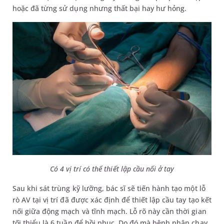
hoặc đã từng sử dụng nhưng thất bại hay hư hỏng.
Có 4 vị trí có thể thiết lập cầu nối ở tay
Sau khi sát trùng kỹ lưỡng, bác sĩ sẽ tiến hành tạo một lỗ
rò AV tại vị trí đã được xác định để thiết lập cầu tay tạo kết
nối giữa động mạch và tĩnh mạch. Lỗ rõ này cần thời gian
tối thiểu là 6 tuần để hồi phục. Do đó mà bệnh nhân chạy