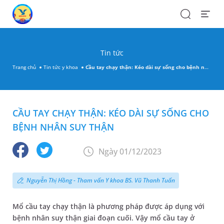
Search
Open
Menu
Tin tức
Trang chủ
Tin tức y khoa
Cầu tay chạy thận: Kéo dài sự sống cho bệnh nhân suy thận
CẦU TAY CHẠY THẬN: KÉO DÀI SỰ SỐNG CHO
BỆNH NHÂN SUY THẬN
Ngày 01/12/2023
Nguyễn Thị Hồng - Tham vấn Y khoa BS. Vũ Thanh Tuấn
Mổ cầu tay chạy thận là phương pháp được áp dụng với
bệnh nhân suy thận giai đoạn cuối. Vậy mổ cầu tay ở