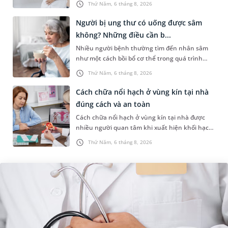
Thứ Năm, 6 tháng 8, 2026
nhân, mức độ nhiễm trùng và...
Người bị ung thư có uống được sâm
không? Những điều cần b...
Nhiều người bệnh thường tìm đến nhân sâm
như một cách bồi bổ cơ thể trong quá trình
điều trị ung thư. Tuy nhiên, câu hỏi người bị
Thứ Năm, 6 tháng 8, 2026
ung thư có uống được sâm kh...
Cách chữa nổi hạch ở vùng kín tại nhà
đúng cách và an toàn
Cách chữa nổi hạch ở vùng kín tại nhà được
nhiều người quan tâm khi xuất hiện khối hạch
nhỏ ở vùng bẹn hoặc cơ quan sinh dục. Nếu
Thứ Năm, 6 tháng 8, 2026
hạch mới xuất hiện, kích th...