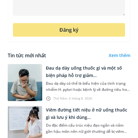
Đăng ký
Tin tức mới nhất
Xem thêm
Đau dạ dày uống thuốc gì và một số
biện pháp hỗ trợ giảm...
Đau dạ dày có thể là biểu hiện của tình trạng
nhiễm H. pylori hoặc bệnh lý về đường tiêu hoá
khác. Dựa theo nguyên nhân cụ thể, bác sĩ sẽ
Thứ Năm, 6 tháng 8, 2026
cân nhắc chỉ định p...
Viêm đường tiết niệu ở nữ uống thuốc
gì và lưu ý khi dùng...
Do đặc điểm cấu trúc niệu đạo ngắn và nằm
gần hậu môn nên nữ giới thường dễ bị viêm
đường tiết niệu hơn nam giới. Tùy theo nguyên