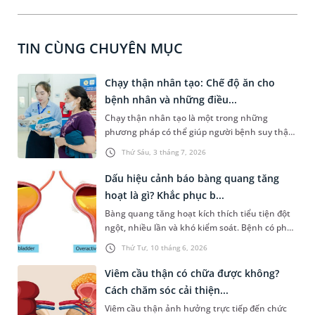
TIN CÙNG CHUYÊN MỤC
Chạy thận nhân tạo: Chế độ ăn cho
bệnh nhân và những điều...
Chạy thận nhân tạo là một trong những
phương pháp có thể giúp người bệnh suy thận
mạn tính ở giai đoạn cuối có thể kéo dài cuộc
Thứ Sáu, 3 tháng 7, 2026
sống và tăng chất lượng sống đáng kể. Bài viết
dưới đây là một số thông tin cơ bản về phương
Dấu hiệu cảnh báo bàng quang tăng
pháp điều trị này và những lưu ý về chế độ ăn
hoạt là gì? Khắc phục b...
dành cho người bệnh để đảm bảo hiệu quả
Bàng quang tăng hoạt kích thích tiểu tiện đột
chạy thận và phòng ngừa tai biến nghiêm
ngột, nhiều lần và khó kiểm soát. Bệnh có phổ
trọng.
biến hơn ở người ở độ tuổi trung niên và cao
Thứ Tư, 10 tháng 6, 2026
tuổi. Vậy dấu hiệu của bàng quang tăng hoạt là
gì, khắc phục bằng phương pháp nào? Bạn có
Viêm cầu thận có chữa được không?
thể tìm hiểu chi tiết vấn đề liên quan qua
Cách chăm sóc cải thiện...
những chia sẻ dưới đây.
Viêm cầu thận ảnh hưởng trực tiếp đến chức