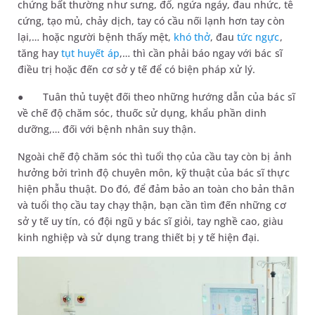
chứng bất thường như sưng, đổ, ngứa ngáy, đau nhức, tê
cứng, tạo mủ, chảy dịch, tay có cầu nối lạnh hơn tay còn
lại,… hoặc người bệnh thấy mệt,
khó thở
, đau
tức ngực
,
tăng hay
tụt huyết áp
,… thì cần phải báo ngay với bác sĩ
điều trị hoặc đến cơ sở y tế để có biện pháp xử lý.
●
Tuân thủ tuyệt đối theo những hướng dẫn của bác sĩ
về chế độ chăm sóc, thuốc sử dụng, khẩu phần dinh
dưỡng,… đối với bệnh nhân suy thận.
Ngoài chế độ chăm sóc thì tuổi thọ của cầu tay còn bị ảnh
hưởng bởi trình độ chuyên môn, kỹ thuật của bác sĩ thực
hiện phẫu thuật. Do đó, để đảm bảo an toàn cho bản thân
và tuổi thọ cầu tay chạy thận, bạn cần tìm đến những cơ
sở y tế uy tín, có đội ngũ y bác sĩ giỏi, tay nghề cao, giàu
kinh nghiệp và sử dụng trang thiết bị y tế hiện đại.