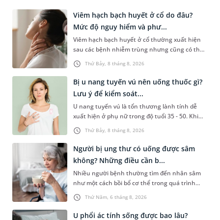
Viêm hạch bạch huyết ở cổ do đâu?
Mức độ nguy hiểm và phư...
Viêm hạch bạch huyết ở cổ thường xuất hiện
sau các bệnh nhiễm trùng nhưng cũng có thể
liên quan đến lao hạch hoặc ung thư. Để tìm
Thứ Bảy, 8 tháng 8, 2026
hiểu nguyên nhân gây viêm, mức độ nguy hiểm
và cách thức chẩn đoán bệnh lý này, bạn có thể
Bị u nang tuyến vú nên uống thuốc gì?
theo dõi những thông tin dưới đây.
Lưu ý để kiểm soát...
U nang tuyến vú là tổn thương lành tính dễ
xuất hiện ở phụ nữ trong độ tuổi 35 - 50. Khi
được chẩn đoán mắc bệnh, nhiều người
Thứ Bảy, 8 tháng 8, 2026
thường băn khoăn u nang tuyến vú nên uống
thuốc gì để hạn chế phải phẫu thuật. Bài viết
Người bị ung thư có uống được sâm
sau sẽ giúp bạn hiểu đúng về việc dùng thuốc
không? Những điều cần b...
trong điều trị bệnh lý này và biết cách kiểm
Nhiều người bệnh thường tìm đến nhân sâm
soát bệnh hiệu quả.
như một cách bồi bổ cơ thể trong quá trình
điều trị ung thư. Tuy nhiên, câu hỏi người bị
Thứ Năm, 6 tháng 8, 2026
ung thư có uống được sâm không vẫn khiến
không ít người băn khoăn. Thực tế, nhân sâm
U phổi ác tính sống được bao lâu?