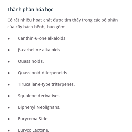
Thành phần hóa học
Có rất nhiều hoạt chất được tìm thấy trong các bộ phận
của cây bách bệnh, bao gồm:
●
Canthin-6-one alkaloids.
●
β-carboline alkaloids.
●
Quassinoids.
●
Quassinoid diterpenoids.
●
Tirucallane-type triterpenes.
●
Squalene derivatives.
●
Biphenyl Neolignans
.
●
Eurycoma Side
.
●
Euryco Lactone
.