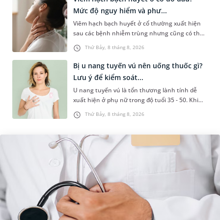
Mức độ nguy hiểm và phư...
Viêm hạch bạch huyết ở cổ thường xuất hiện
sau các bệnh nhiễm trùng nhưng cũng có thể
liên quan đến lao hạch hoặc ung thư. Để tìm
Thứ Bảy, 8 tháng 8, 2026
hiểu nguyên nhân gây viêm,...
Bị u nang tuyến vú nên uống thuốc gì?
Lưu ý để kiểm soát...
U nang tuyến vú là tổn thương lành tính dễ
xuất hiện ở phụ nữ trong độ tuổi 35 - 50. Khi
được chẩn đoán mắc bệnh, nhiều người
Thứ Bảy, 8 tháng 8, 2026
thường băn khoăn u nang tuyến v...