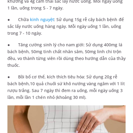
khương và 4g cam thải sắc lấy nước uống. Mỗi ngày uống
1 lần, uống trong 5 - 7 ngày.
●
Chữa
kinh nguyệt
: Sử dụng 15g rễ cây bách bệnh để
sắc lấy nước uống hàng ngày. Mỗi ngày uống 1 lần, uống
trong 7 - 10 ngày.
●
Tăng cường sinh lý cho nam giới: Sử dụng 400mg lá
bách bệnh, 50mg tinh chất nhân sâm, 50mg linh chi trộn
đều, vo thành từng viên rồi dùng theo hướng dẫn của thầy
thuốc.
●
Bồi bổ cơ thể, kích thích tiêu hóa: Sử dụng 20g rễ
bách bệnh,10 quả chuối sứ khô nướng vàng ngâm với 1 lít
rượu trắng. Sau 7 ngày thì đem ra uống, mỗi ngày uống 3
lần, mỗi lần 1 chén nhỏ (khoảng 30 ml).