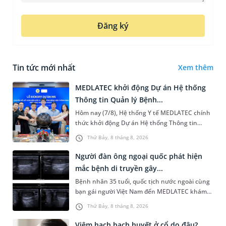
Đăng ký
Tin tức mới nhất
Xem thêm
MEDLATEC khởi động Dự án Hệ thống
Thông tin Quản lý Bệnh...
Hôm nay (7/8), Hệ thống Y tế MEDLATEC chính
thức khởi động Dự án Hệ thống Thông tin
Quản lý Bệnh viện (HIS - Hospital Information
Thứ Bảy, 8 tháng 8, 2026
System) giai đoạn mới. Dự á...
Người đàn ông ngoại quốc phát hiện
mắc bệnh di truyền gây...
Bệnh nhân 35 tuổi, quốc tịch nước ngoài cùng
bạn gái người Việt Nam đến MEDLATEC khám
sức khỏe tiền hôn nhân. Qua thăm khám và
Thứ Bảy, 8 tháng 8, 2026
làm các xét nghiệm chuyên sâu,...
Viêm hạch bạch huyết ở cổ do đâu?