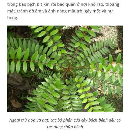
trong bao bịch bịt kín rồi bảo quản ở nơi khô ráo, thoáng
mát, tránh độ ẩm và ánh nắng mặt trời gây mốc và hư
hỏng.
Ngoại trừ hoa và hạt, các bộ phận của cây bách bệnh đều có
tác dụng chữa bệnh