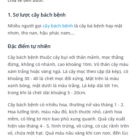
chia sẻ bên dưới.
1. Sơ lược cây bách bệnh
Nhiều người gọi
cây bách bệnh
là cây bá bệnh hay mật
nhơn, tho nan, hậu phác nam,…
Đặc điểm tự nhiên
Cây bách bệnh thuộc cây bụi với thân mảnh, mọc thẳng
đứng, không có nhánh, cao khoảng 10m. Vỏ thân cây màu
xám trắng hoặc vàng ngà. Lá cây mọc theo cặp (lá kép), có
khoảng 30 - 40 lá chét mọc đối xứng. Mặt trên lá màu
xanh bóng, mặt dưới lá màu trắng. Lá kép dài tới 1m,
trong khi lá chét dài khoảng 5 - 20cm.
Cây bách bệnh có nhiều hoa, thường nở vào tháng 1 - 2.
Hoa lưỡng tính, màu nâu đỏ, kích thước nhỏ, cánh hoa
mềm, có lông tơ mịn bao phủ xung quanh. Quả cây xuất
hiện vào tháng 4 - 5, hình trứng, vỏ cứng, có các rãnh trên
vỏ, chứa một hạt. Quả màu nâu vàng khi con non, đến lúc