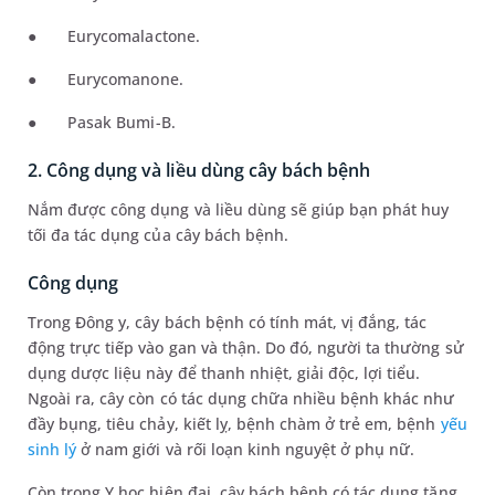
●
Eurycomalactone.
●
Eurycomanone.
●
Pasak Bumi-B
.
2. Công dụng và liều dùng cây bách bệnh
Nắm được công dụng và liều dùng sẽ giúp bạn phát huy
tối đa tác dụng của cây bách bệnh.
Công dụng
Trong Đông y, cây bách bệnh có tính mát, vị đắng, tác
động trực tiếp vào gan và thận. Do đó, người ta thường sử
dụng dược liệu này để thanh nhiệt, giải độc, lợi tiểu.
Ngoài ra, cây còn có tác dụng chữa nhiều bệnh khác như
đầy bụng, tiêu chảy, kiết lỵ, bệnh chàm ở trẻ em, bệnh
yếu
sinh lý
ở nam giới và rối loạn kinh nguyệt ở phụ nữ.
Còn trong Y học hiện đại, cây bách bệnh có tác dụng tăng