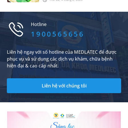
nấm miệng. Để thực hiện điều này, không ít
cha mẹ tìm đến cách rơ lưỡi cho trẻ sơ sinh
bằng rau ngót. Vậy đây có phải là phương pháp
nên áp dụng không? Bài viết sau sẽ giúp cha
Hotline
mẹ có thêm thông tin để chủ động chăm sóc
khoang miệng cho trẻ đúng cách.
1900565656
Liên hệ ngay với số hotline của MEDLATEC để được
phục vụ và sử dụng các dịch vụ khám, chữa bệnh
hiện đại & cao cấp nhất.
Liên hệ với chúng tôi