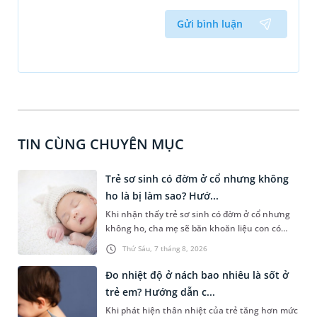
Gửi bình luận
TIN CÙNG CHUYÊN MỤC
Trẻ sơ sinh có đờm ở cổ nhưng không
ho là bị làm sao? Hướ...
Khi nhận thấy trẻ sơ sinh có đờm ở cổ nhưng
không ho, cha mẹ sẽ băn khoăn liệu con có
đang mắc bệnh đường hô hấp hay không.
Thứ Sáu, 7 tháng 8, 2026
Những chia sẻ dưới đây sẽ giúp cha mẹ hiểu
thêm về nguyên nhân gây nên tình trạng này
Đo nhiệt độ ở nách bao nhiêu là sốt ở
và cách xử trí an toàn để giúp bé dễ chịu, tránh
trẻ em? Hướng dẫn c...
gặp phải vấn đề nguy hại cho sức khỏe.
Khi phát hiện thân nhiệt của trẻ tăng hơn mức