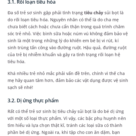
3.1. Rối loạn tiêu hóa
Đa số trẻ sơ sinh gặp phải tình trạng
tiêu chảy
sủi bọt là
do rối loạn tiêu hóa. Nguyên nhân có thể là do cha mẹ
chưa biết cách hoặc chưa cẩn thận trong quá trình chăm
sóc trẻ nhỏ. Việc bình sữa hoặc núm vú không đảm bảo vệ
sinh là một trong những lý do khiến em bé bị vi rút, kí
sinh trùng tấn công vào đường ruột. Hậu quả, đường ruột
của trẻ bị nhiễm khuẩn và gây ra tình trạng rối loạn hệ
tiêu hóa.
Khá nhiều trẻ nhỏ mắc phải vấn đề trên, chính vì thế cha
mẹ hãy quan tâm hơn, đảm bảo các vật dụng được vệ sinh
sạch sẽ nhé!
3.2. Dị ứng thực phẩm
Rất có thể trẻ sơ sinh bị tiêu chảy sủi bọt là do bé dị ứng
với một số loại thực phẩm. Vì vậy, các bậc phụ huynh nên
tìm hiểu và lựa chọn thật kĩ, tránh các loại sữa có thành
phần bé dị ứng. Ngoài ra, khi tập cho con ăn dặm, bạn