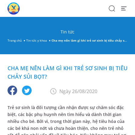
Search
Open
Menu
Tin tức
Trang chủ
Tin tức y khoa
Cha mẹ nên làm gì khi trẻ sơ sinh bị tiêu chảy sủi bọt?
CHA MẸ NÊN LÀM GÌ KHI TRẺ SƠ SINH BỊ TIÊU
CHẢY SỦI BỌT?
Ngày 26/08/2020
Trẻ sơ sinh là đối tượng cần nhận được sự chăm sóc đặc
biệt, các bậc phụ huynh nên tìm hiểu và dành thời gian
nhiều cho bé. Bởi vì, trong thời gian này, hệ tiêu hóa của
các bé khá non nớt và chưa hoàn thiện, cho nên trẻ nhỏ