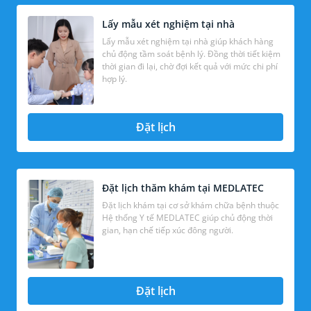
Lấy mẫu xét nghiệm tại nhà
Lấy mẫu xét nghiệm tại nhà giúp khách hàng
chủ động tầm soát bệnh lý. Đồng thời tiết kiệm
thời gian đi lại, chờ đợi kết quả với mức chi phí
hợp lý.
Đặt lịch
Đặt lịch thăm khám tại MEDLATEC
Đặt lịch khám tại cơ sở khám chữa bệnh thuộc
Hệ thống Y tế MEDLATEC giúp chủ động thời
gian, hạn chế tiếp xúc đông người.
Đặt lịch