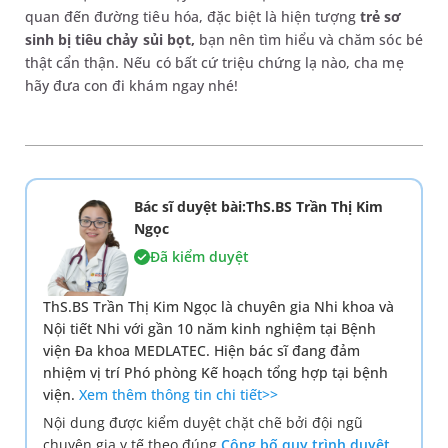
quan đến đường tiêu hóa, đặc biệt là hiện tượng
trẻ sơ
sinh bị tiêu chảy sủi bọt,
bạn nên tìm hiểu và chăm sóc bé
thật cẩn thận. Nếu có bất cứ triệu chứng lạ nào, cha mẹ
hãy đưa con đi khám ngay nhé!
Bác sĩ duyệt bài:ThS.BS Trần Thị Kim
Ngọc
Đã kiểm duyệt
ThS.BS Trần Thị Kim Ngọc là chuyên gia Nhi khoa và
Nội tiết Nhi với gần 10 năm kinh nghiệm tại Bệnh
viện Đa khoa MEDLATEC. Hiện bác sĩ đang đảm
nhiệm vị trí Phó phòng Kế hoạch tổng hợp tại bệnh
viện.
Xem thêm thông tin chi tiết>>
Nội dung được kiểm duyệt chặt chẽ bởi đội ngũ
chuyên gia y tế theo đúng
Công bố quy trình duyệt