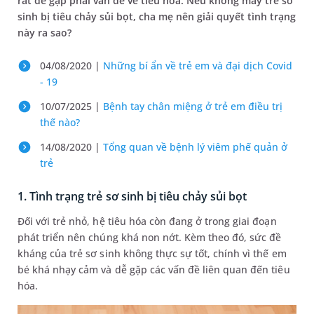
rất dễ gặp phải vấn đề về tiêu hóa. Nếu không may trẻ sơ
sinh bị tiêu chảy sủi bọt, cha mẹ nên giải quyết tình trạng
này ra sao?
04/08/2020 |
Những bí ẩn về trẻ em và đại dịch Covid
- 19
10/07/2025 |
Bệnh tay chân miệng ở trẻ em điều trị
thế nào?
14/08/2020 |
Tổng quan về bệnh lý viêm phế quản ở
trẻ
1. Tình trạng trẻ sơ sinh bị tiêu chảy sủi bọt
Đối với trẻ nhỏ, hệ tiêu hóa còn đang ở trong giai đoạn
phát triển nên chúng khá non nớt. Kèm theo đó, sức đề
kháng của trẻ sơ sinh không thực sự tốt, chính vì thế em
bé khá nhạy cảm và dễ gặp các vấn đề liên quan đến tiêu
hóa.