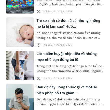
tuổi, Đồng Nai) bàng hoàng phát hiện yếu liệt 2
chân, không thể vận động đi lại được. Kết quả
Thứ Sáu, 7 tháng 8, 2026
thăm khám tại Phòng...
Trẻ sơ sinh có đờm ở cổ nhưng không
ho là bị làm sao? Hướ...
Khi nhận thấy trẻ sơ sinh có đờm ở cổ nhưng
không ho, cha mẹ sẽ băn khoăn liệu con có
đang mắc bệnh đường hô hấp hay không.
Thứ Sáu, 7 tháng 8, 2026
Những chia sẻ dưới đây sẽ giúp ch...
Cách bấm huyệt nhịn tiểu và những
mẹo nhỏ bạn đừng bỏ lỡ
Trong một số trường hợp bất ngờ buồn tiểu và
không thể tìm được nhà vệ sinh, nhiều người
đã áp dụng phương pháp bấm huyệt nhịn tiểu.
Thứ Sáu, 7 tháng 8, 2026
Vậy cách bấm huyệt nhịn...
Đau dạ dày uống thuốc gì và một số
biện pháp hỗ trợ giảm...
Đau dạ dày có thể là biểu hiện của tình trạng
nhiễm H. pylori hoặc bệnh lý về đường tiêu hoá
khác. Dựa theo nguyên nhân cụ thể, bác sĩ sẽ