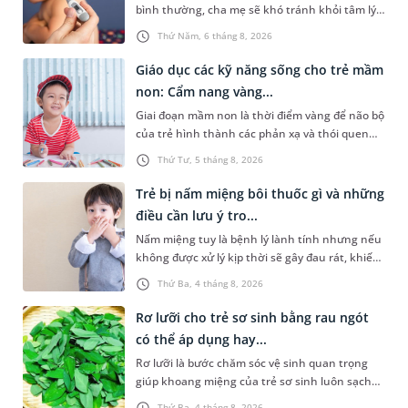
bình thường, cha mẹ sẽ khó tránh khỏi tâm lý
lo lắng. Tuy nhiên, không phải ai cũng biết đo
Thứ Năm, 6 tháng 8, 2026
nhiệt độ ở nách bao nhiêu là sốt ở trẻ em và
cách chăm sóc trẻ sốt sao cho an toàn. Những
Giáo dục các kỹ năng sống cho trẻ mầm
chia sẻ dưới đây sẽ cùng cha mẹ tìm hiểu vấn
non: Cẩm nang vàng...
đề này để giúp bé nhanh hồi phục và phòng
Giai đoạn mầm non là thời điểm vàng để não bộ
ngừa nguy cơ xảy ra biến chứng.
của trẻ hình thành các phản xạ và thói quen
hành vi nền tảng. Việc trang bị sớm các kỹ
Thứ Tư, 5 tháng 8, 2026
năng sống cho trẻ mầm non không chỉ giúp
con vững vàng tự lập từ nhỏ mà còn là chiếc
Trẻ bị nấm miệng bôi thuốc gì và những
khiên bảo vệ con an toàn khi bắt đầu bước ra
điều cần lưu ý tro...
khám phá thế giới xung quanh.
Nấm miệng tuy là bệnh lý lành tính nhưng nếu
không được xử lý kịp thời sẽ gây đau rát, khiến
trẻ quấy khóc và bỏ ăn, bỏ bú. Để giúp con
Thứ Ba, 4 tháng 8, 2026
nhanh chóng khỏi bệnh và ăn ngoan trở lại,
việc hiểu rõ trẻ bị nấm miệng bôi thuốc gì an
Rơ lưỡi cho trẻ sơ sinh bằng rau ngót
toàn, hiệu quả cũng như một số thông tin liên
có thể áp dụng hay...
quan là điều cần thiết để cha mẹ có thể chủ
Rơ lưỡi là bước chăm sóc vệ sinh quan trọng
động hơn trong việc chăm sóc cũng như phòng
giúp khoang miệng của trẻ sơ sinh luôn sạch
ngừa bệnh tái phát.
sẽ, hạn chế cặn sữa tích tụ và giảm nguy cơ
Thứ Ba, 4 tháng 8, 2026