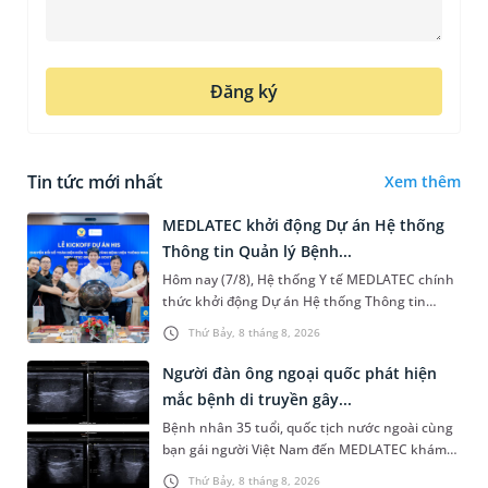
Đăng ký
Tin tức mới nhất
Xem thêm
MEDLATEC khởi động Dự án Hệ thống
Thông tin Quản lý Bệnh...
Hôm nay (7/8), Hệ thống Y tế MEDLATEC chính
thức khởi động Dự án Hệ thống Thông tin
Quản lý Bệnh viện (HIS - Hospital Information
Thứ Bảy, 8 tháng 8, 2026
System) giai đoạn mới. Dự á...
Người đàn ông ngoại quốc phát hiện
mắc bệnh di truyền gây...
Bệnh nhân 35 tuổi, quốc tịch nước ngoài cùng
bạn gái người Việt Nam đến MEDLATEC khám
sức khỏe tiền hôn nhân. Qua thăm khám và
Thứ Bảy, 8 tháng 8, 2026