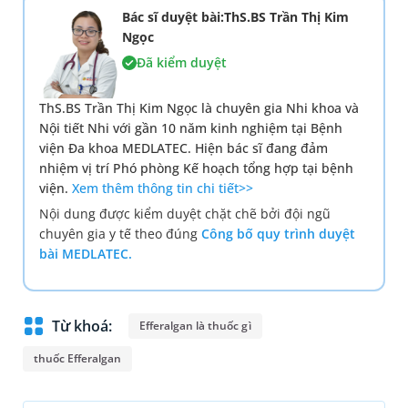
Bác sĩ duyệt bài:ThS.BS Trần Thị Kim
Ngọc
Đã kiểm duyệt
ThS.BS Trần Thị Kim Ngọc là chuyên gia Nhi khoa và
Nội tiết Nhi với gần 10 năm kinh nghiệm tại Bệnh
viện Đa khoa MEDLATEC. Hiện bác sĩ đang đảm
nhiệm vị trí Phó phòng Kế hoạch tổng hợp tại bệnh
viện.
Xem thêm thông tin chi tiết>>
Nội dung được kiểm duyệt chặt chẽ bởi đội ngũ
chuyên gia y tế theo đúng
Công bố quy trình duyệt
bài MEDLATEC.
Từ khoá:
Efferalgan là thuốc gì
thuốc Efferalgan