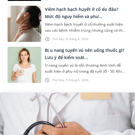
làm các xét nghiệm chuyên sâu,...
Viêm hạch bạch huyết ở cổ do đâu?
Mức độ nguy hiểm và phư...
Viêm hạch bạch huyết ở cổ thường xuất hiện
sau các bệnh nhiễm trùng nhưng cũng có thể
liên quan đến lao hạch hoặc ung thư. Để tìm
Thứ Bảy, 8 tháng 8, 2026
hiểu nguyên nhân gây viêm,...
Bị u nang tuyến vú nên uống thuốc gì?
Lưu ý để kiểm soát...
U nang tuyến vú là tổn thương lành tính dễ
xuất hiện ở phụ nữ trong độ tuổi 35 - 50. Khi
được chẩn đoán mắc bệnh, nhiều người
Thứ Bảy, 8 tháng 8, 2026
thường băn khoăn u nang tuyến v...