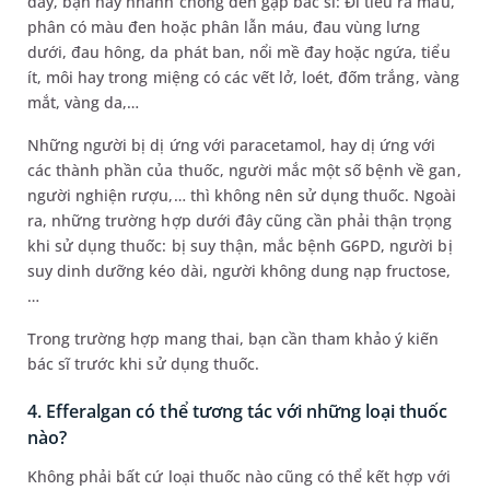
đây, bạn hãy nhanh chóng đến gặp bác sĩ: Đi tiểu ra máu,
phân có màu đen hoặc phân lẫn máu, đau vùng lưng
dưới, đau hông, da phát ban, nổi mề đay hoặc ngứa, tiểu
ít, môi hay trong miệng có các vết lở, loét, đốm trắng, vàng
mắt, vàng da,…
Những người bị dị ứng với paracetamol, hay dị ứng với
các thành phần của thuốc, người mắc một số bệnh về gan,
người nghiện rượu,… thì không nên sử dụng thuốc. Ngoài
ra, những trường hợp dưới đây cũng cần phải thận trọng
khi sử dụng thuốc: bị suy thận, mắc bệnh G6PD, người bị
suy dinh dưỡng kéo dài, người không dung nạp fructose,
…
Trong trường hợp mang thai, bạn cần tham khảo ý kiến
bác sĩ trước khi sử dụng thuốc.
4. Efferalgan có thể tương tác với những loại thuốc
nào?
Không phải bất cứ loại thuốc nào cũng có thể kết hợp với