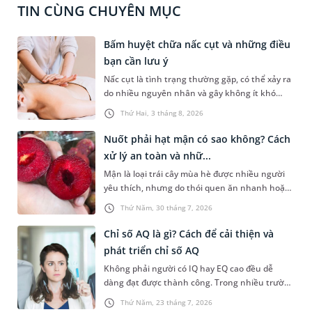
TIN CÙNG CHUYÊN MỤC
Bấm huyệt chữa nấc cụt và những điều
bạn cần lưu ý
Nấc cụt là tình trạng thường gặp, có thể xảy ra
do nhiều nguyên nhân và gây không ít khó
chịu. Bấm huyệt chữa nấc cụt là một trong
Thứ Hai, 3 tháng 8, 2026
những phương pháp được nhiều người tìm
hiểu để hỗ trợ tình trạng này. Mời bạn cùng
Nuốt phải hạt mận có sao không? Cách
tìm hiểu sâu hơn về phương pháp chữa nấc cụt
xử lý an toàn và nhữ...
này trong bài viết dưới đây.
Mận là loại trái cây mùa hè được nhiều người
yêu thích, nhưng do thói quen ăn nhanh hoặc
sơ suất, không ít người đã vô tình nuốt phải
Thứ Năm, 30 tháng 7, 2026
hạt mận. Cấu tạo hạt mận thường cứng, có hai
đầu nhọn nên khi đi vào đường tiêu hóa rất dễ
Chỉ số AQ là gì? Cách để cải thiện và
gây ra tâm lý hoang mang, lo lắng cho người
phát triển chỉ số AQ
gặp phải. Bài viết dưới đây sẽ giải đáp chi tiết
Không phải người có IQ hay EQ cao đều dễ
giúp bạn thắc mắc nuốt phải hạt mận có sao
dàng đạt được thành công. Trong nhiều trường
không dưới góc nhìn y khoa và hướng dẫn cách
hợp, khả năng đứng vững trước áp lực, thích
xử trí an toàn, kịp thời nhất.
Thứ Năm, 23 tháng 7, 2026
nghi với nghịch cảnh và không bỏ cuộc mới là