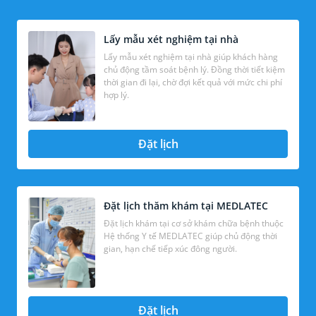
Lấy mẫu xét nghiệm tại nhà
Lấy mẫu xét nghiệm tại nhà giúp khách hàng
chủ động tầm soát bệnh lý. Đồng thời tiết kiệm
thời gian đi lại, chờ đợi kết quả với mức chi phí
hợp lý.
Đặt lịch
Đặt lịch thăm khám tại MEDLATEC
Đặt lịch khám tại cơ sở khám chữa bệnh thuộc
Hệ thống Y tế MEDLATEC giúp chủ động thời
gian, hạn chế tiếp xúc đông người.
Đặt lịch