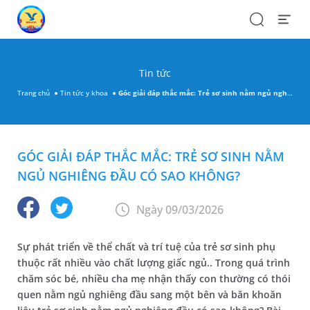
Search
Open
Menu
Tin tức
Trang chủ
Tin tức y khoa
Góc giải đáp thắc mắc: Trẻ sơ sinh nằm ngủ nghiêng đầu có sao không?
GÓC GIẢI ĐÁP THẮC MẮC: TRẺ SƠ SINH NẰM
NGỦ NGHIÊNG ĐẦU CÓ SAO KHÔNG?
Ngày 09/03/2026
Sự phát triển về thể chất và trí tuệ của trẻ sơ sinh phụ
thuộc rất nhiều vào chất lượng giấc ngủ.. Trong quá trình
chăm sóc bé, nhiều cha mẹ nhận thấy con thường có thói
quen nằm ngủ nghiêng đầu sang một bên và băn khoăn