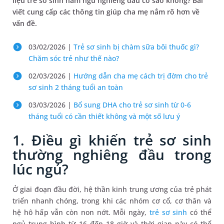
liệu trẻ sơ sinh nằm ngủ nghiêng đầu có sao không? Bài
viết cung cấp các thông tin giúp cha mẹ nắm rõ hơn về
vấn đề.
03/02/2026 |
Trẻ sơ sinh bị chàm sữa bôi thuốc gì?
Chăm sóc trẻ như thế nào?
02/03/2026 |
Hướng dẫn cha mẹ cách trị đờm cho trẻ
sơ sinh 2 tháng tuổi an toàn
03/03/2026 |
Bổ sung DHA cho trẻ sơ sinh từ 0-6
tháng tuổi có cần thiết không và một số lưu ý
1. Điều gì khiến trẻ sơ sinh
thường nghiêng đầu trong
lúc ngủ?
Ở giai đoạn đầu đời, hệ thần kinh trung ương của trẻ phát
triển nhanh chóng, trong khi các nhóm cơ cổ, cơ thân và
hệ hô hấp vẫn còn non nớt. Mỗi ngày,
trẻ sơ sinh
có thể
ngủ trung bình từ 16 đến 18 giờ và thời gian này có thể