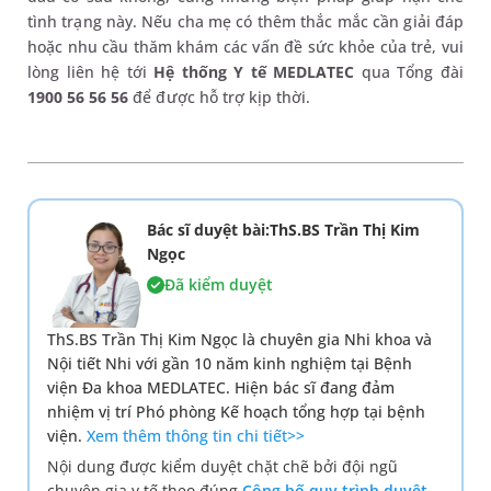
tình trạng này. Nếu cha mẹ có thêm thắc mắc cần giải đáp
hoặc nhu cầu thăm khám các vấn đề sức khỏe của trẻ, vui
lòng liên hệ tới
Hệ thống Y tế MEDLATEC
qua Tổng đài
1900 56 56 56
để được hỗ trợ kịp thời.
Bác sĩ duyệt bài:ThS.BS Trần Thị Kim
Ngọc
Đã kiểm duyệt
ThS.BS Trần Thị Kim Ngọc là chuyên gia Nhi khoa và
Nội tiết Nhi với gần 10 năm kinh nghiệm tại Bệnh
viện Đa khoa MEDLATEC. Hiện bác sĩ đang đảm
nhiệm vị trí Phó phòng Kế hoạch tổng hợp tại bệnh
viện.
Xem thêm thông tin chi tiết>>
Nội dung được kiểm duyệt chặt chẽ bởi đội ngũ
chuyên gia y tế theo đúng
Công bố quy trình duyệt