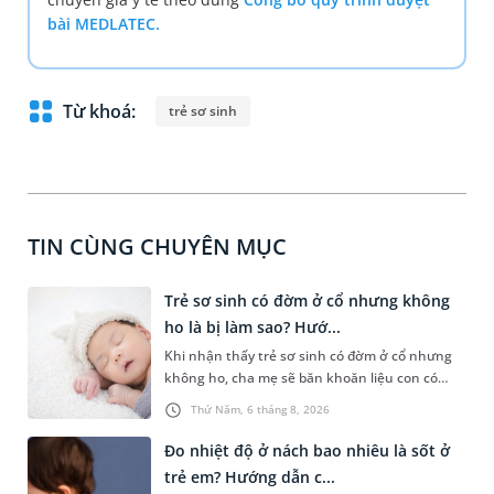
bài MEDLATEC.
Từ khoá:
trẻ sơ sinh
TIN CÙNG CHUYÊN MỤC
Trẻ sơ sinh có đờm ở cổ nhưng không
ho là bị làm sao? Hướ...
Khi nhận thấy trẻ sơ sinh có đờm ở cổ nhưng
không ho, cha mẹ sẽ băn khoăn liệu con có
đang mắc bệnh đường hô hấp hay không.
Thứ Năm, 6 tháng 8, 2026
Những chia sẻ dưới đây sẽ giúp cha mẹ hiểu
thêm về nguyên nhân gây nên tình trạng này
Đo nhiệt độ ở nách bao nhiêu là sốt ở
và cách xử trí an toàn để giúp bé dễ chịu, tránh
trẻ em? Hướng dẫn c...
gặp phải vấn đề nguy hại cho sức khỏe.