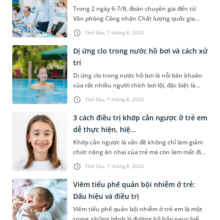
Trong 2 ngày 6-7/8, đoàn chuyên gia đến từ
Văn phòng Công nhận Chất lượng quốc gia
(BoA) đã ghi nhận và đánh giá cao nỗ lực duy trì
Thứ Sáu, 7 tháng 8, 2026
hệ thống quản lý chất lượ...
Dị ứng clo trong nước hồ bơi và cách xử
trí
Dị ứng clo trong nước hồ bơi là nỗi băn khoăn
của rất nhiều người thích bơi lội, đặc biệt là
những trường hợp thường xuyên bơi ở những
Thứ Sáu, 7 tháng 8, 2026
hồ bơi nhân tạo. Bài v...
3 cách điều trị khớp cắn ngược ở trẻ em
dễ thực hiện, hiệ...
Khớp cắn ngược là vấn đề không chỉ làm giảm
chức năng ăn nhai của trẻ mà còn làm mất đi
sự cân đối của khuôn mặt. Do đó, cần khắc
Thứ Sáu, 7 tháng 8, 2026
phục sớm tình trạng này để...
Viêm tiểu phế quản bội nhiễm ở trẻ:
Dấu hiệu và điều trị
Viêm tiểu phế quản bội nhiễm ở trẻ em là một
trong những bệnh lý đường hô hấp nguy hiểm,