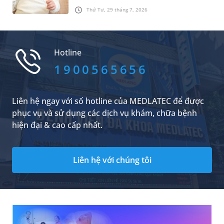
giới xung quanh. Tuy nhiên, nhiều cha mẹ vẫn
Thứ Tư, 29 tháng 7, 2026
lo lắng khi trẻ quấy khóc, bỏ bú hoặc ngủ
không ngon sau khi đi ra ngoài và cho rằng con
đã bị “phải vía”. Vậy thực tế có hiện tượng này
không và nên áp dụng các cách tránh vía cho
Hotline
trẻ sơ sinh khi ra ngoài như thế nào để bé luôn
khỏe mạnh?
1900565656
Liên hệ ngay với số hotline của MEDLATEC để được
phục vụ và sử dụng các dịch vụ khám, chữa bệnh
hiện đại & cao cấp nhất.
Liên hệ với chúng tôi