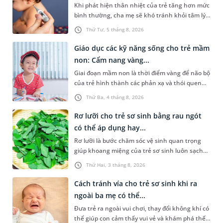
Khi phát hiện thân nhiệt của trẻ tăng hơn mức
bình thường, cha mẹ sẽ khó tránh khỏi tâm lý
lo lắng. Tuy nhiên, không phải ai cũng biết đo
Thứ Tư, 5 tháng 8, 2026
nhiệt độ ở nách bao nhiêu là sốt ở trẻ em và
cách chăm sóc trẻ sốt sao cho an toàn. Những
Giáo dục các kỹ năng sống cho trẻ mầm
chia sẻ dưới đây sẽ cùng cha mẹ tìm hiểu vấn
non: Cẩm nang vàng...
đề này để giúp bé nhanh hồi phục và phòng
Giai đoạn mầm non là thời điểm vàng để não bộ
ngừa nguy cơ xảy ra biến chứng.
của trẻ hình thành các phản xạ và thói quen
hành vi nền tảng. Việc trang bị sớm các kỹ
Thứ Ba, 4 tháng 8, 2026
năng sống cho trẻ mầm non không chỉ giúp
con vững vàng tự lập từ nhỏ mà còn là chiếc
Rơ lưỡi cho trẻ sơ sinh bằng rau ngót
khiên bảo vệ con an toàn khi bắt đầu bước ra
có thể áp dụng hay...
khám phá thế giới xung quanh.
Rơ lưỡi là bước chăm sóc vệ sinh quan trọng
giúp khoang miệng của trẻ sơ sinh luôn sạch
sẽ, hạn chế cặn sữa tích tụ và giảm nguy cơ
Thứ Hai, 3 tháng 8, 2026
nấm miệng. Để thực hiện điều này, không ít
cha mẹ tìm đến cách rơ lưỡi cho trẻ sơ sinh
Cách tránh vía cho trẻ sơ sinh khi ra
bằng rau ngót. Vậy đây có phải là phương pháp
ngoài ba mẹ có thể...
nên áp dụng không? Bài viết sau sẽ giúp cha
Đưa trẻ ra ngoài vui chơi, thay đổi không khí có
mẹ có thêm thông tin để chủ động chăm sóc
thể giúp con cảm thấy vui vẻ và khám phá thế
khoang miệng cho trẻ đúng cách.