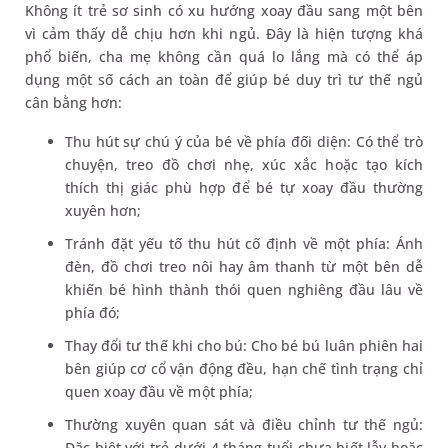
Không ít trẻ sơ sinh có xu hướng xoay đầu sang một bên
vì cảm thấy dễ chịu hơn khi ngủ. Đây là hiện tượng khá
phổ biến, cha mẹ không cần quá lo lắng mà có thể áp
dụng một số cách an toàn để giúp bé duy trì tư thế ngủ
cân bằng hơn:
Thu hút sự chú ý của bé về phía đối diện: Có thể trò
chuyện, treo đồ chơi nhẹ, xúc xắc hoặc tạo kích
thích thị giác phù hợp để bé tự xoay đầu thường
xuyên hơn;
Tránh đặt yếu tố thu hút cố định về một phía: Ánh
đèn, đồ chơi treo nôi hay âm thanh từ một bên dễ
khiến bé hình thành thói quen nghiêng đầu lâu về
phía đó;
Thay đổi tư thế khi cho bú: Cho bé bú luân phiên hai
bên giúp cơ cổ vận động đều, hạn chế tình trạng chỉ
quen xoay đầu về một phía;
Thường xuyên quan sát và điều chỉnh tư thế ngủ:
Đặc biệt với trẻ dưới 4 tháng tuổi chưa biết lẫy hoặc