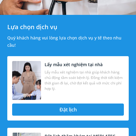
Lựa chọn dịch vụ
Quý khách hàng vui lòng lựa chọn dịch vụ y tế theo nhu
cầu!
Lấy mẫu xét nghiệm tại nhà
Lấy mẫu xét nghiệm tại nhà giúp khách hàng
chủ động tầm soát bệnh lý. Đồng thời tiết kiệm
thời gian đi lại, chờ đợi kết quả với mức chi phí
hợp lý.
Đặt lịch