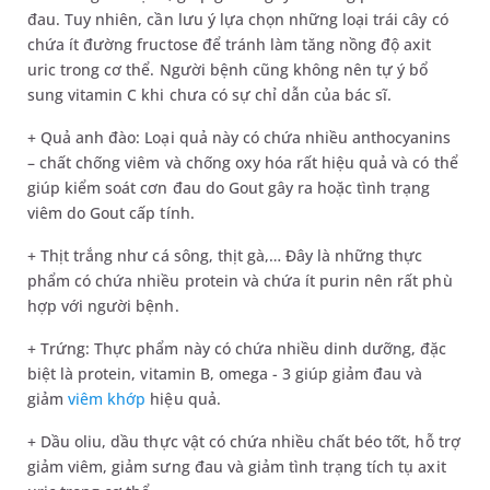
đau. Tuy nhiên, cần lưu ý lựa chọn những loại trái cây có
chứa ít đường fructose để tránh làm tăng nồng độ axit
uric trong cơ thể. Người bệnh cũng không nên tự ý bổ
sung vitamin C khi chưa có sự chỉ dẫn của bác sĩ.
+ Quả anh đào: Loại quả này có chứa nhiều anthocyanins
– chất chống viêm và chống oxy hóa rất hiệu quả và có thể
giúp kiểm soát cơn đau do Gout gây ra hoặc tình trạng
viêm do Gout cấp tính.
+ Thịt trắng như cá sông, thịt gà,… Đây là những thực
phẩm có chứa nhiều protein và chứa ít purin nên rất phù
hợp với người bệnh.
+ Trứng: Thực phẩm này có chứa nhiều dinh dưỡng, đặc
biệt là protein, vitamin B, omega - 3 giúp giảm đau và
giảm
viêm khớp
hiệu quả.
+ Dầu oliu, dầu thực vật có chứa nhiều chất béo tốt, hỗ trợ
giảm viêm, giảm sưng đau và giảm tình trạng tích tụ axit