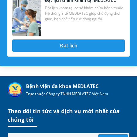
Đặt lịch thăm khám tại MEDLATEC
Đặt lịch khám tại cơ sở khám chữa bệnh thuộc
Hệ thống Y tế MEDLATEC giúp chủ động thời
gian, hạn chế tiếp xúc đông người.
Đặt lịch
Bệnh viện đa khoa MEDLATEC
Trực thuộc Công ty TNHH MEDLATEC Việt Nam
Theo dõi tin tức và dịch vụ mới nhất của
chúng tôi