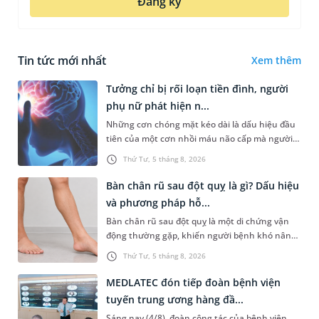
Đăng ký
Tin tức mới nhất
Xem thêm
Tưởng chỉ bị rối loạn tiền đình, người
phụ nữ phát hiện n...
Những cơn chóng mặt kéo dài là dấu hiệu đầu
tiên của một cơn nhồi máu não cấp mà người
bệnh không hề hay biết. Tại BVĐK MEDLATEC,
Thứ Tư, 5 tháng 8, 2026
chiến lược chẩn đoán chính...
Bàn chân rũ sau đột quỵ là gì? Dấu hiệu
và phương pháp hỗ...
Bàn chân rũ sau đột quỵ là một di chứng vận
động thường gặp, khiến người bệnh khó nâng
bàn chân khi đi lại, làm tăng nguy cơ vấp ngã và
Thứ Tư, 5 tháng 8, 2026
ảnh hưởng đến khả năn...
MEDLATEC đón tiếp đoàn bệnh viện
tuyến trung ương hàng đầ...
Sáng nay (4/8), đoàn công tác của bệnh viện