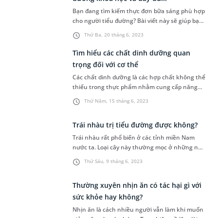
Bạn đang tìm kiếm thực đơn bữa sáng phù hợp
cho người tiểu đường? Bài viết này sẽ giúp bạn
lựa chọn thông minh và cân đối những món ăn
Thứ Ba, 20 tháng 6, 2023
phù hợp để duy trì đường huyết ổn định và
cung cấp năng lượng cho cả buổi sáng. Khám
Tìm hiểu các chất dinh dưỡng quan
phá các gợi ý và nguyên tắc dinh dưỡng quan
trọng đối với cơ thể
trọng sau để có một thực đơn bữa sáng cho
Các chất dinh dưỡng là các hợp chất không thể
người tiểu đường lành mạnh và ngon miệng.
thiếu trong thực phẩm nhằm cung cấp năng
lượng cho cơ thể để thực hiện các hoạt động
Thứ Năm, 15 tháng 6, 2023
hàng ngày và duy trì sự sống. Theo Tổ chức Y tế
Thế giới, những nhóm chất dinh dưỡng này
Trái nhàu trị tiểu đường được không?
cần thiết trong việc hỗ trợ sinh sản, duy trì
hoạt động sống và sự tăng trưởng của cơ thể.
Trái nhàu rất phổ biến ở các tỉnh miền Nam
nước ta. Loại cây này thường mọc ở những nơi
ẩm thấp, ven bờ sông, suối. Theo dân gian, trái
Thứ Sáu, 9 tháng 6, 2023
nhàu rất tốt cho sức khỏe, đặc biệt có thể điều
trị bệnh tiểu đường. Vậy trái nhàu trị tiểu
Thường xuyên nhịn ăn có tác hại gì với
đường được không và cách dùng như thế nào?
sức khỏe hay không?
Nhịn ăn là cách nhiều người vẫn làm khi muốn