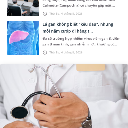
Calmette (Campuchia) có chuyến gặp mặt,
tham quan và làm việc tại Hệ thống Y tế
Thứ Ba, 4 tháng 8, 2026
MEDLATEC. Chuyến thăm quan góp ph...
Lá gan không biết "kêu đau", nhưng
mỗi năm cướp đi hàng t...
Đa số trường hợp nhiễm virus viêm gan B, viêm
gan B mạn tính, gan nhiễm mỡ... thường có
dấu hiệu mờ nhạt, hoặc không có dấu hiệu.
Thứ Ba, 4 tháng 8, 2026
Đây có thể là con đường dẫn...