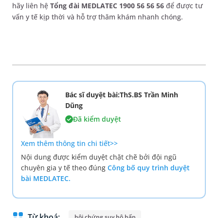
hãy liên hệ
Tổng đài MEDLATEC 1900 56 56 56
để được tư
vấn y tế kịp thời và hỗ trợ thăm khám nhanh chóng.
Bác sĩ duyệt bài:ThS.BS Trần Minh
Dũng
Đã kiểm duyệt
Xem thêm thông tin chi tiết>>
Nội dung được kiểm duyệt chặt chẽ bởi đội ngũ
chuyên gia y tế theo đúng
Công bố quy trình duyệt
bài MEDLATEC.
Từ khoá:
hội chứng suy hô hấp