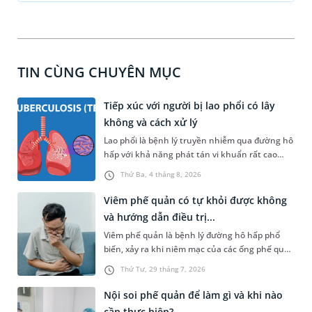
TIN CÙNG CHUYÊN MỤC
Tiếp xúc với người bị lao phổi có lây
không và cách xử lý
Lao phổi là bệnh lý truyền nhiễm qua đường hô
hấp với khả năng phát tán vi khuẩn rất cao
trong cộng đồng nếu không được kiểm soát
Thứ Ba, 4 tháng 8, 2026
tốt. Vậy khi tiếp xúc với người bị lao phổi có lây
không, những yếu tố nào làm tăng nguy cơ
Viêm phế quản có tự khỏi được không
mắc bệnh và bạn cần phải xử lý như thế nào để
và hướng dẫn điều trị...
bảo vệ sức khỏe một cách khoa học nhất? Bài
Viêm phế quản là bệnh lý đường hô hấp phổ
viết dưới đây sẽ giải đáp chi tiết toàn bộ thắc
biến, xảy ra khi niêm mạc của các ống phế quản
mắc trên, giúp bạn chủ động phòng ngừa và
bị sưng viêm và kích ứng. Bệnh gây ra những
tầm soát bệnh hiệu quả.
Thứ Tư, 29 tháng 7, 2026
cơn ho dai dẳng, đờm đặc và cảm giác tức ngực
khó chịu. Đối diện với căn bệnh này, hầu hết
Nội soi phế quản để làm gì và khi nào
người bệnh đều có chung một thắc mắc: "Viêm
cần thực hiện?