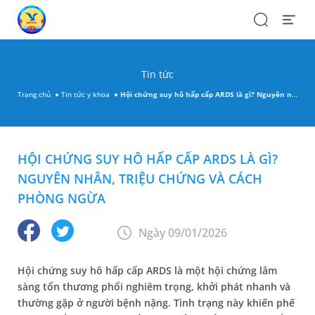
Search
Open
Menu
Tin tức
Trang chủ
Tin tức y khoa
Hội chứng suy hô hấp cấp ARDS là gì? Nguyên nhân, triệu chứng và cách phòng ngừa
HỘI CHỨNG SUY HÔ HẤP CẤP ARDS LÀ GÌ?
NGUYÊN NHÂN, TRIỆU CHỨNG VÀ CÁCH
PHÒNG NGỪA
Ngày 09/01/2026
Hội chứng suy hô hấp cấp ARDS là một hội chứng lâm
sàng tổn thương phổi nghiêm trọng, khởi phát nhanh và
thường gặp ở người bệnh nặng. Tình trạng này khiến phế