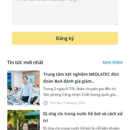
Đăng ký
Tin tức mới nhất
Xem thêm
Trung tâm Xét nghiệm MEDLATEC đón
đoàn BoA đánh giá giám...
Trong 2 ngày 6-7/8, đoàn chuyên gia đến từ
Văn phòng Công nhận Chất lượng quốc gia
(BoA) đã ghi nhận và đánh giá cao nỗ lực duy trì
Thứ Sáu, 7 tháng 8, 2026
hệ thống quản lý chất lượ...
Dị ứng clo trong nước hồ bơi và cách xử
trí
Dị ứng clo trong nước hồ bơi là nỗi băn khoăn