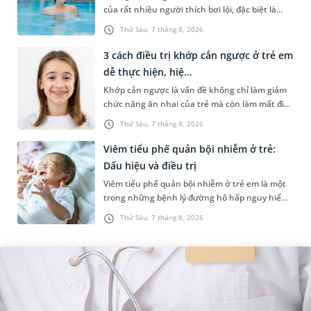
của rất nhiều người thích bơi lội, đặc biệt là
những trường hợp thường xuyên bơi ở những
Thứ Sáu, 7 tháng 8, 2026
hồ bơi nhân tạo. Bài v...
3 cách điều trị khớp cắn ngược ở trẻ em
dễ thực hiện, hiệ...
Khớp cắn ngược là vấn đề không chỉ làm giảm
chức năng ăn nhai của trẻ mà còn làm mất đi
sự cân đối của khuôn mặt. Do đó, cần khắc
Thứ Sáu, 7 tháng 8, 2026
phục sớm tình trạng này để...
Viêm tiểu phế quản bội nhiễm ở trẻ:
Dấu hiệu và điều trị
Viêm tiểu phế quản bội nhiễm ở trẻ em là một
trong những bệnh lý đường hô hấp nguy hiểm,
thường bùng phát vào thời điểm giao mùa. Khi
Thứ Sáu, 7 tháng 8, 2026
những tổn thương ban đầ...