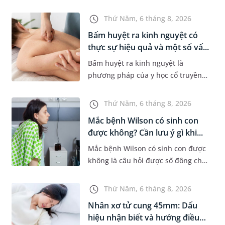
khi xuất hiện khối hạch nhỏ ở vùng
bẹn hoặc cơ quan sinh dục. Nếu
Thứ Năm, 6 tháng 8, 2026
hạch mới xuất hiện, kích th...
Bấm huyệt ra kinh nguyệt có
thực sự hiệu quả và một số vấ...
Bấm huyệt ra kinh nguyệt là
phương pháp của y học cổ truyền
được nhiều phụ nữ quan tâm khi
gặp tình trạng chậm kinh hoặc kinh
Thứ Năm, 6 tháng 8, 2026
nguyệt không đều. Vậy phương
Mắc bệnh Wilson có sinh con
ph...
được không? Cần lưu ý gì khi...
Mắc bệnh Wilson có sinh con được
không là câu hỏi được số đông chị
em trong độ tuổi sinh sản quan
tâm. Trên thực tế, người mắc bệnh
Thứ Năm, 6 tháng 8, 2026
Wilson vẫn có thể mang th...
Nhân xơ tử cung 45mm: Dấu
hiệu nhận biết và hướng điều