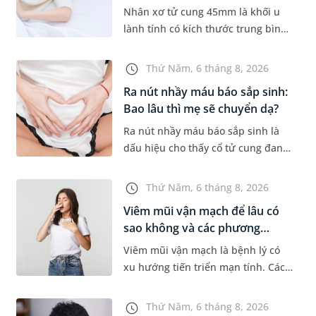
tr...
Nhân xơ tử cung 45mm là khối u
lành tính có kích thước trung bình,
thường gặp ở phụ nữ trong độ tuổi
sinh sản. Mặc dù không phải
Thứ Năm, 6 tháng 8, 2026
trường hợp nào cũng xuất hiệ...
Ra nút nhầy máu báo sắp sinh:
Bao lâu thì mẹ sẽ chuyển dạ?
Ra nút nhầy máu báo sắp sinh là
dấu hiệu cho thấy cổ tử cung đang
mềm dần để chuẩn bị cho quá
trình sinh nở. Thế nhưng, khoảng
Thứ Năm, 6 tháng 8, 2026
thời gian từ lúc xuất hiện nút...
Viêm mũi vận mạch để lâu có
sao không và các phương
pháp...
Viêm mũi vận mạch là bệnh lý có
xu hướng tiến triển mạn tính. Các
triệu chứng như nghẹt mũi, chảy
nước mũi thường xuyên khiến
Thứ Năm, 6 tháng 8, 2026