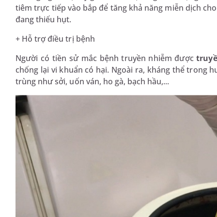
tiêm trực tiếp vào bắp để tăng khả năng miễn dịch cho
đang thiếu hụt.
+ Hỗ trợ điều trị bệnh
Người có tiền sử mắc bệnh truyền nhiễm được
truy
chống lại vi khuẩn có hại. Ngoài ra, kháng thể tron
trùng như sởi, uốn ván, ho gà, bạch hầu,...