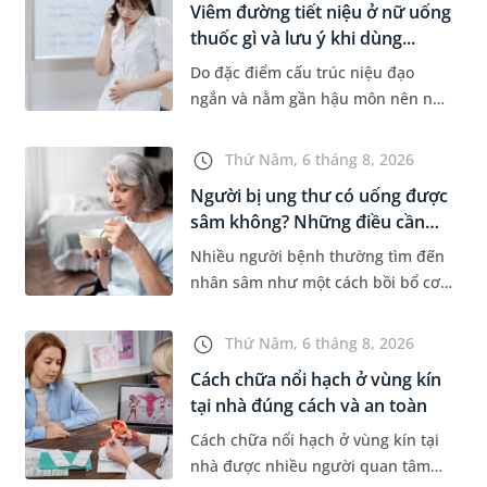
Viêm đường tiết niệu ở nữ uống
thuốc gì và lưu ý khi dùng...
Do đặc điểm cấu trúc niệu đạo
ngắn và nằm gần hậu môn nên nữ
giới thường dễ bị viêm đường tiết
niệu hơn nam giới. Tùy theo
Thứ Năm, 6 tháng 8, 2026
nguyên nhân, mức độ nhiễm trùng
Người bị ung thư có uống được
và...
sâm không? Những điều cần
b...
Nhiều người bệnh thường tìm đến
nhân sâm như một cách bồi bổ cơ
thể trong quá trình điều trị ung
thư. Tuy nhiên, câu hỏi người bị
Thứ Năm, 6 tháng 8, 2026
ung thư có uống được sâm kh...
Cách chữa nổi hạch ở vùng kín
tại nhà đúng cách và an toàn
Cách chữa nổi hạch ở vùng kín tại
nhà được nhiều người quan tâm