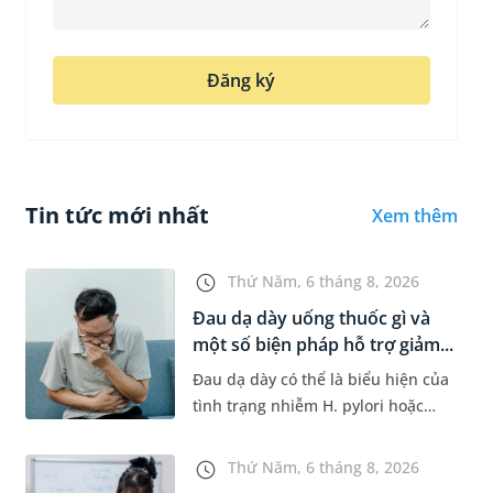
Đăng ký
Tin tức mới nhất
Xem thêm
Thứ Năm, 6 tháng 8, 2026
Đau dạ dày uống thuốc gì và
một số biện pháp hỗ trợ giảm...
Đau dạ dày có thể là biểu hiện của
tình trạng nhiễm H. pylori hoặc
bệnh lý về đường tiêu hoá khác.
Dựa theo nguyên nhân cụ thể, bác
Thứ Năm, 6 tháng 8, 2026
sĩ sẽ cân nhắc chỉ định p...