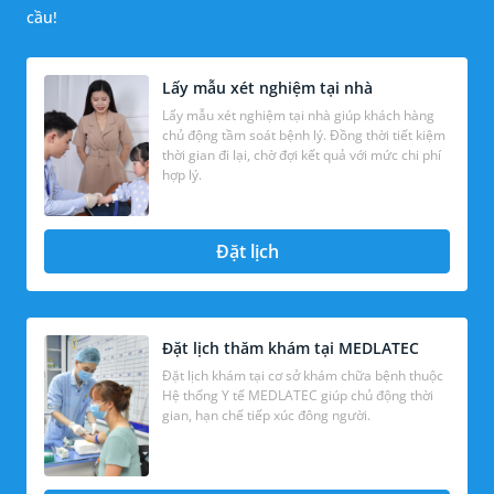
cầu!
Lấy mẫu xét nghiệm tại nhà
Lấy mẫu xét nghiệm tại nhà giúp khách hàng
chủ động tầm soát bệnh lý. Đồng thời tiết kiệm
thời gian đi lại, chờ đợi kết quả với mức chi phí
hợp lý.
Đặt lịch
Đặt lịch thăm khám tại MEDLATEC
Đặt lịch khám tại cơ sở khám chữa bệnh thuộc
Hệ thống Y tế MEDLATEC giúp chủ động thời
gian, hạn chế tiếp xúc đông người.