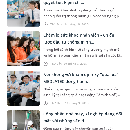
quyết tiết kiệm chi...
Khám sức khỏe định kỳ đang trở thành giải
pháp quản trị thông minh giúp doanh nghiệp
tiết kiệm chi phí và tối ưu hiệu suất làm việc.
Thứ Sáu, 10 tháng 10, 2025
Không chỉ giúp phát hiện sớm bệnh lý và giảm
gánh nặng y tế, hoạt động này còn giúp doanh
Chăm lo sức khỏe nhân viên - Chiến
nghiệp chủ động phòng ngừa rủi ro nhân sự,
lược đầu tư thông minh...
xây dựng đội ngũ lao động khỏe mạnh, gắn bó.
Trong bối cảnh kinh tế tăng trưởng mạnh mẽ
và hội nhập toàn cầu, nhân sự là tài sản cốt lõi
quyết định sự thành công của doanh nghiệp.
Thứ Bảy, 20 tháng 9, 2025
Đầu tư vào sức khỏe nhân viên là trách nhiệm
pháp lý, đồng thời là chiến lược thông minh
Nói không với khám định kỳ "qua loa",
giúp tăng năng suất, giữ chân nhân tài và nâng
MEDLATEC đồng hành...
tầm thương hiệu.
Nhiều người quan niệm rằng, khám sức khỏe
định kỳ tại công ty là hoạt động “làm cho có”,
không mang lại hiệu quả. Tuy nhiên, tại Hệ
Thứ Năm, 11 tháng 9, 2025
thống Y tế MEDLATEC, dịch vụ này mang đến
giải pháp chăm sóc sức khỏe toàn diện, đồng
Công nhân nhà máy, xí nghiệp đang đối
hành cùng doanh nghiệp trong việc bảo vệ và
mặt với những vấn đ...
nâng cao chất lượng nguồn nhân lực.
Đằng sau những dây chuyền sản xuất vận