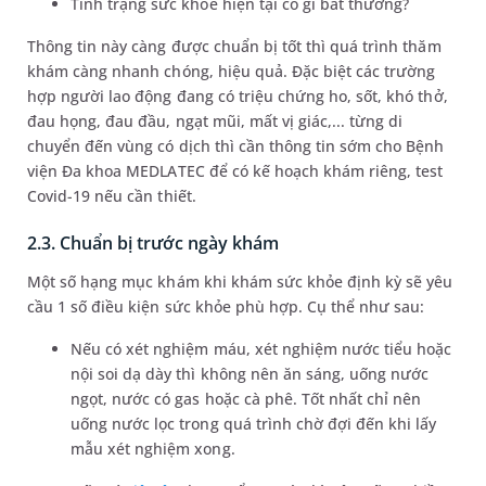
Tình trạng sức khỏe hiện tại có gì bất thường?
Thông tin này càng được chuẩn bị tốt thì quá trình thăm
khám càng nhanh chóng, hiệu quả. Đặc biệt các trường
hợp người lao động đang có triệu chứng ho, sốt, khó thở,
đau họng, đau đầu, ngạt mũi, mất vị giác,... từng di
chuyển đến vùng có dịch thì cần thông tin sớm cho Bệnh
viện Đa khoa MEDLATEC để có kế hoạch khám riêng, test
Covid-19 nếu cần thiết.
2.3. Chuẩn bị trước ngày khám
Một số hạng mục khám khi khám sức khỏe định kỳ sẽ yêu
cầu 1 số điều kiện sức khỏe phù hợp. Cụ thể như sau:
Nếu có xét nghiệm máu, xét nghiệm nước tiểu hoặc
nội soi dạ dày thì không nên ăn sáng, uống nước
ngọt, nước có gas hoặc cà phê. Tốt nhất chỉ nên
uống nước lọc trong quá trình chờ đợi đến khi lấy
mẫu xét nghiệm xong.