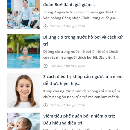
đoàn BoA đánh giá giám...
Trong 2 ngày 6-7/8, đoàn chuyên gia đến từ
Văn phòng Công nhận Chất lượng quốc gia
(BoA) đã ghi nhận và đánh giá cao nỗ lực duy trì
Thứ Sáu, 7 tháng 8, 2026
hệ thống quản lý chất lượ...
Dị ứng clo trong nước hồ bơi và cách xử
trí
Dị ứng clo trong nước hồ bơi là nỗi băn khoăn
của rất nhiều người thích bơi lội, đặc biệt là
những trường hợp thường xuyên bơi ở những
Thứ Sáu, 7 tháng 8, 2026
hồ bơi nhân tạo. Bài v...
3 cách điều trị khớp cắn ngược ở trẻ em
dễ thực hiện, hiệ...
Khớp cắn ngược là vấn đề không chỉ làm giảm
chức năng ăn nhai của trẻ mà còn làm mất đi
sự cân đối của khuôn mặt. Do đó, cần khắc
Thứ Sáu, 7 tháng 8, 2026
phục sớm tình trạng này để...
Viêm tiểu phế quản bội nhiễm ở trẻ:
Dấu hiệu và điều trị