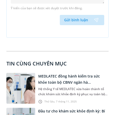
Ý kiến của bạn sẽ được xét duyệt trước khi đăng.
Gửi bình luận
TIN CÙNG CHUYÊN MỤC
MEDLATEC đồng hành kiểm tra sức
khỏe toàn bộ CBNV ngân hà...
Hệ thống Y tế MEDLATEC vừa hoàn thành tổ
chức khám sức khỏe định kỳ phục vụ toàn bộ
cán bộ nhân viên (CBNV) của LPBank trên toàn
Thứ Sáu, 7 tháng 11, 2025
quốc. Chương trình để lại ấn tượng tốt đẹp với
CBNV về địa chỉ khám chất lượng, chuyên
Đầu tư cho khám sức khỏe định kỳ: Bí
nghiệp và tin cậy.