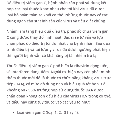
Để điều trị viêm gan C, bệnh nhân cần phải sử dụng kết
hợp các loại thuốc khác nhau cho tới khi virus đã được
loại bỏ hoàn toàn ra khỏi cơ thể. Những thuốc này có tác
dụng ngăn cản sự sinh sản của virus và tiêu diệt chúng.
Nhằm làm tăng hiệu quả điều trị, phác đồ chữa viêm gan
C cũng được thay đổi linh hoạt. Bác sĩ sẽ tư vấn và lựa
chọn phác đồ điều trị tối ưu nhất cho bệnh nhân. Sau quá
trình điều trị và tải lượng virus đã dưới ngưỡng phát hiện
thì người bệnh vẫn có khả năng bị tái nhiễm trở lại.
Thuốc điều trị viêm gan C phổ biến là ribavirin dạng uống
và interferon dạng tiêm. Ngoài ra, hiện nay còn phát minh
thêm thuốc mới đó là thuốc có chức năng kháng virus trực
tiếp (DAA), có mức độ dung nạp và hiệu quả tốt hơn. Có
khoảng 60 - 95% trường hợp sử dụng thuốc DAA được
chẩn đoán không còn dấu hiệu của virus HCV trong cơ thể,
và điều này cũng tùy thuộc vào các yếu tố như:
Loại viêm gan C (loại 1, 2, 3 hay 4).