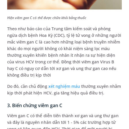
Hiện viêm gan C có thể được chữa khỏi bằng thuốc
Theo như báo cáo của Trung tâm kiểm soát và phòng
ngừa dịch bệnh Hoa Kỳ (CDC), tỷ lệ tử vong ở những người
mắc viêm gan C là cao hơn những loại bệnh truyền nhiễm
khác do mọi người không có khái niệm sàng lọc máu
thường xuyên khiến bệnh nhân ít nhận ra sự hiện diện
của virus HCV trong cơ thể. Đồng thời viêm gan Virus B
hay C có nguy cơ dẫn tới xơ gan và ung thư gan cao nếu
không điều trị kịp thời
Do đó, cần chủ động
xét nghiệm máu
thường xuyên nhằm
kịp thời phát hiện HCV, gia tăng hiệu quả điều trị.
3. Biến chứng viêm gan C
Viêm gan C có thể diễn tiến thành xơ gan và ung thư gan
và đây là nguyên nhân dẫn tới 1 - 5% các trường hợp tử
vong có liên quan đến HCV. Thời gian để một người bị