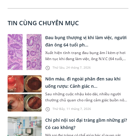
TIN CÙNG CHUYÊN MỤC
Đau bụng thượng vị khi làm việc, người
đàn ông 64 tuổi ph...
Xuất hiện tình trạng đau bụng âm ỉ kèm ợ hơi
liên tục khi đang làm việc, ông N.V.C (64 tuổi,
Hà Nội) đến bệnh viện thăm khám và bất ngờ
Thứ Sáu, 24 tháng 7, 2026
phát hiện khối u dạ dày tiền ung thư tiến triển
nghiêm trọng. Ca bệnh đòi hỏi sự phối hợp chặt
Nôn máu, đi ngoài phân đen sau khi
chẽ giữa hai chuyên khoa do bệnh nhân có tiền
uống rượu: Cảnh giác n...
sử đặt stent mạch vành và phải dùng thuốc
Sau những cuộc nhậu kéo dài, nhiều người
chống đông mỗi ngày.
thường chủ quan cho rằng cảm giác buồn nôn,
nôn mửa chỉ là phản ứng đào thải chất độc
Thứ Bảy, 11 tháng 7, 2026
thông thường của cơ thể. Tuy nhiên, tình
trạng nôn quá dữ dội có thể làm tăng áp lực đột
Chi phí nội soi đại tràng gồm những gì?
ngột lên hệ tiêu hóa, dẫn đến rách niêm mạc
Có cao không?
vùng tâm vị - hay còn gọi là Hội chứng Mallory-
Nội soi đại tràng có thể giúp bác sĩ quan sát