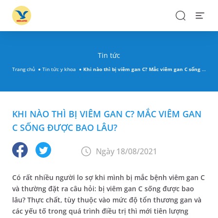
Search
Open
Menu
Tin tức
Trang chủ
Tin tức y khoa
Khi nào thì bị viêm gan C? Mắc viêm gan C sống được bao lâu?
KHI NÀO THÌ BỊ VIÊM GAN C? MẮC VIÊM GAN
C SỐNG ĐƯỢC BAO LÂU?
Ngày 18/08/2021
Có rất nhiều người lo sợ khi mình bị mắc bệnh viêm gan C
và thường đặt ra câu hỏi: bị viêm gan C sống được bao
lâu? Thực chất, tùy thuộc vào mức độ tổn thương gan và
các yếu tố trong quá trình điều trị thì mới tiên lượng