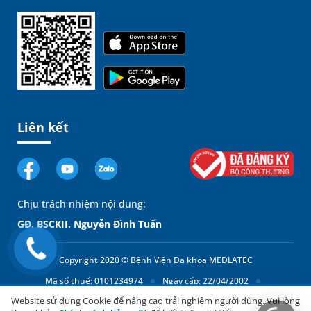
Liên kết
Chịu trách nhiệm nội dung:
GĐ. BSCKII. Nguyễn Đình Tuấn
Copyright 2020 © Bệnh Viện Đa khoa MEDLATEC
Mã số thuế: 0101234974
Ngày cấp: 22/04/2002
Có,
Website sử dụng Cookie để nâng cao trải nghiệm người dùng. Vui lòng
Cơ quan cấp: Sở Kế hoạch và Đầu tư thành phố Hà Nội