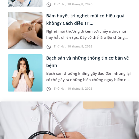
nguy hiểm hay chỉ là thay đổi tạm thời của gan
Thứ Hai, 10 tháng 8, 2026
và có thể hồi phục....
Bấm huyệt trị nghẹt mũi có hiệu quả
không? Cách điều trị...
Nghẹt mũi thường đi kèm với chảy nước mũi
hay hắt xì liên tục. Đây có thể là triệu chứng
của một số bệnh lý như cảm cúm, viêm mũi
Thứ Hai, 10 tháng 8, 2026
xoang,... Khi bị nghẹt mũi,...
Bạch sản và những thông tin cơ bản về
bệnh
Bạch sản thường không gây đau đớn nhưng lại
có thể gây ra những biến chứng nguy hiểm nếu
không được phát hiện và điều trị sớm. Những
Thứ Hai, 10 tháng 8, 2026
thông tin dưới đây sẽ gi...