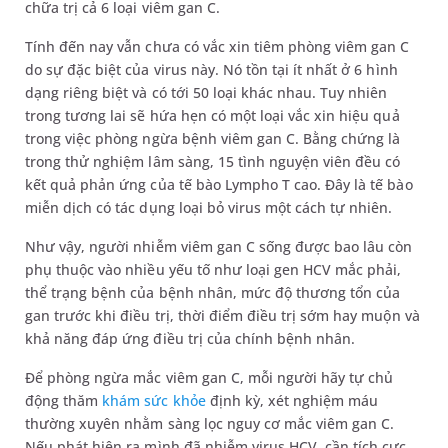
chữa trị cả 6 loại viêm gan C.
Tính đến nay vẫn chưa có vắc xin tiêm phòng viêm gan C
do sự đặc biệt của virus này. Nó tồn tại ít nhất ở 6 hình
dạng riêng biệt và có tới 50 loại khác nhau. Tuy nhiên
trong tương lai sẽ hứa hẹn có một loại vắc xin hiệu quả
trong việc phòng ngừa bệnh viêm gan C. Bằng chứng là
trong thử nghiệm lâm sàng, 15 tình nguyện viên đều có
kết quả phản ứng của tế bào Lympho T cao. Đây là tế bào
miễn dịch có tác dụng loại bỏ virus một cách tự nhiên.
Như vậy, người nhiễm viêm gan C sống được bao lâu còn
phụ thuộc vào nhiều yếu tố như loại gen HCV mắc phải,
thể trạng bệnh của bệnh nhân, mức độ thương tổn của
gan trước khi điều trị, thời điểm điều trị sớm hay muộn và
khả năng đáp ứng điều trị của chính bệnh nhân.
Để phòng ngừa mắc viêm gan C, mỗi người hãy tự chủ
động thăm
khám sức khỏe
định kỳ, xét nghiệm máu
thường xuyên nhằm sàng lọc nguy cơ mắc viêm gan C.
Nếu phát hiện ra mình đã nhiễm virus HCV, cần tích cực