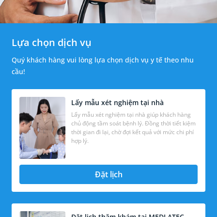
Lựa chọn dịch vụ
Quý khách hàng vui lòng lựa chọn dịch vụ y tế theo nhu
cầu!
Lấy mẫu xét nghiệm tại nhà
Lấy mẫu xét nghiệm tại nhà giúp khách hàng
chủ động tầm soát bệnh lý. Đồng thời tiết kiệm
thời gian đi lại, chờ đợi kết quả với mức chi phí
hợp lý.
Đặt lịch
Đặt lịch thăm khám tại MEDLATEC