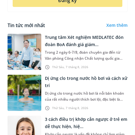
Đăng ký
Tin tức mới nhất
Xem thêm
Trung tâm Xét nghiệm MEDLATEC đón
đoàn BoA đánh giá giám...
Trong 2 ngày 6-7/8, đoàn chuyên gia đến từ
Văn phòng Công nhận Chất lượng quốc gia
(BoA) đã ghi nhận và đánh giá cao nỗ lực duy trì
Thứ Sáu, 7 tháng 8, 2026
hệ thống quản lý chất lượ...
Dị ứng clo trong nước hồ bơi và cách xử
trí
Dị ứng clo trong nước hồ bơi là nỗi băn khoăn
của rất nhiều người thích bơi lội, đặc biệt là
những trường hợp thường xuyên bơi ở những
Thứ Sáu, 7 tháng 8, 2026
hồ bơi nhân tạo. Bài v...
3 cách điều trị khớp cắn ngược ở trẻ em
dễ thực hiện, hiệ...
Khớp cắn ngược là vấn đề không chỉ làm giảm