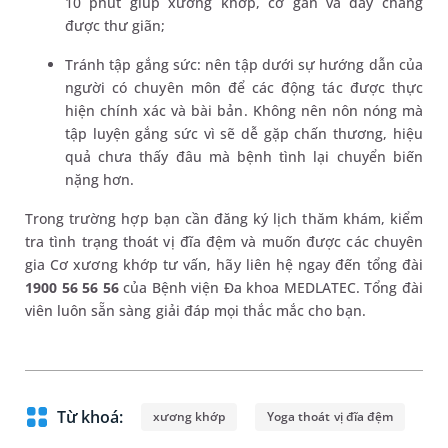
10 phút giúp xương khớp, cơ gân và dây chằng
được thư giãn;
Tránh tập gắng sức: nên tập dưới sự hướng dẫn của
người có chuyên môn để các động tác được thực
hiện chính xác và bài bản. Không nên nôn nóng mà
tập luyện gắng sức vì sẽ dễ gặp chấn thương, hiệu
quả chưa thấy đâu mà bệnh tình lại chuyển biến
nặng hơn.
Trong trường hợp bạn cần đăng ký lịch thăm khám, kiểm
tra tình trạng thoát vị đĩa đệm và muốn được các chuyên
gia Cơ xương khớp tư vấn, hãy liên hệ ngay đến tổng đài
1900 56 56 56
của Bệnh viện Đa khoa MEDLATEC. Tổng đài
viên luôn sẵn sàng giải đáp mọi thắc mắc cho bạn.
Từ khoá:
xương khớp
Yoga thoát vị đĩa đệm