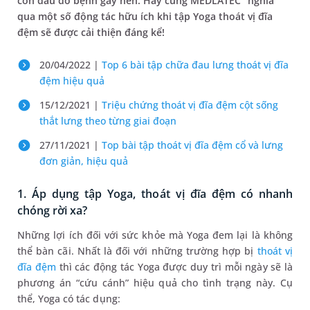
cơn đau do bệnh gây nên. Hãy cùng MEDLATEC “nghía"
qua một số động tác hữu ích khi tập Yoga thoát vị đĩa
đệm sẽ được cải thiện đáng kể!
20/04/2022 |
Top 6 bài tập chữa đau lưng thoát vị đĩa
đệm hiệu quả
15/12/2021 |
Triệu chứng thoát vị đĩa đệm cột sống
thắt lưng theo từng giai đoạn
27/11/2021 |
Top bài tập thoát vị đĩa đệm cổ và lưng
đơn giản, hiệu quả
1. Áp dụng tập Yoga, thoát vị đĩa đệm có nhanh
chóng rời xa?
Những lợi ích đối với sức khỏe mà Yoga đem lại là không
thể bàn cãi. Nhất là đối với những trường hợp bị
thoát vị
đĩa đệm
thì các động tác Yoga được duy trì mỗi ngày sẽ là
phương án “cứu cánh” hiệu quả cho tình trạng này. Cụ
thể, Yoga có tác dụng: