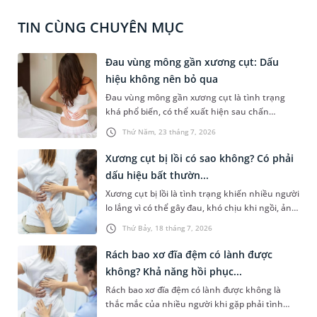
TIN CÙNG CHUYÊN MỤC
Đau vùng mông gần xương cụt: Dấu
hiệu không nên bỏ qua
Đau vùng mông gần xương cụt là tình trạng
khá phổ biến, có thể xuất hiện sau chấn
thương, ngồi lâu hoặc liên quan đến các bệnh
Thứ Năm, 23 tháng 7, 2026
lý cơ xương khớp và thần kinh. Cơn đau không
chỉ gây khó chịu khi vận động khi ngồi hoặc
Xương cụt bị lồi có sao không? Có phải
đứng lên mà còn ảnh hưởng đáng kể đến sinh
dấu hiệu bất thườn...
hoạt hàng ngày. Việc xác định đúng nguyên
Xương cụt bị lồi là tình trạng khiến nhiều người
nhân đóng vai trò quan trọng trong quá trình
lo lắng vì có thể gây đau, khó chịu khi ngồi, ảnh
điều trị, giúp kiểm soát triệu chứng và ngăn
hưởng đến sinh hoạt hàng ngày. Trên thực tế,
ngừa các biến chứng không mong muốn.
Thứ Bảy, 18 tháng 7, 2026
sự thay đổi hình thái này có thể xuất phát từ
đặc điểm giải phẫu tự nhiên, chấn thương hoặc
Rách bao xơ đĩa đệm có lành được
một số bệnh lý liên quan đến cột sống và mô
không? Khả năng hồi phục...
mềm vùng cùng cụt. Vậy xương cụt bị lồi có sao
Rách bao xơ đĩa đệm có lành được không là
không và khi nào cần đi khám? Bài viết dưới đây
thắc mắc của nhiều người khi gặp phải tình
sẽ giúp bạn hiểu rõ hơn về tình trạng này.