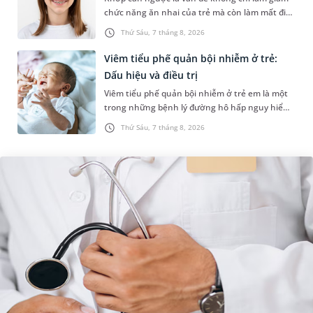
chức năng ăn nhai của trẻ mà còn làm mất đi
sự cân đối của khuôn mặt. Do đó, cần khắc
Thứ Sáu, 7 tháng 8, 2026
phục sớm tình trạng này để...
Viêm tiểu phế quản bội nhiễm ở trẻ:
Dấu hiệu và điều trị
Viêm tiểu phế quản bội nhiễm ở trẻ em là một
trong những bệnh lý đường hô hấp nguy hiểm,
thường bùng phát vào thời điểm giao mùa. Khi
Thứ Sáu, 7 tháng 8, 2026
những tổn thương ban đầ...