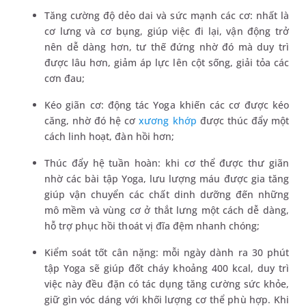
Tăng cường độ dẻo dai và sức mạnh các cơ: nhất là
cơ lưng và cơ bụng, giúp việc đi lại, vận động trở
nên dễ dàng hơn, tư thế đứng nhờ đó mà duy trì
được lâu hơn, giảm áp lực lên cột sống, giải tỏa các
cơn đau;
Kéo giãn cơ: động tác Yoga khiến các cơ được kéo
căng, nhờ đó hệ cơ
xương khớp
được thúc đẩy một
cách linh hoạt, đàn hồi hơn;
Thúc đẩy hệ tuần hoàn: khi cơ thể được thư giãn
nhờ các bài tập Yoga, lưu lượng máu được gia tăng
giúp vận chuyển các chất dinh dưỡng đến những
mô mềm và vùng cơ ở thắt lưng một cách dễ dàng,
hỗ trợ phục hồi thoát vị đĩa đệm nhanh chóng;
Kiểm soát tốt cân nặng: mỗi ngày dành ra 30 phút
tập Yoga sẽ giúp đốt cháy khoảng 400 kcal, duy trì
việc này đều đặn có tác dụng tăng cường sức khỏe,
giữ gìn vóc dáng với khối lượng cơ thể phù hợp. Khi