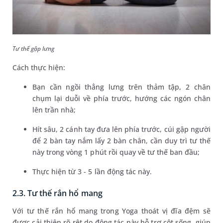
Tư thế gập lưng
Cách thực hiện:
Bạn cần ngồi thẳng lưng trên thảm tập, 2 chân
chụm lại duỗi về phía trước, hướng các ngón chân
lên trần nhà;
Hít sâu, 2 cánh tay đưa lên phía trước, cúi gập người
để 2 bàn tay nắm lấy 2 bàn chân, cần duy trì tư thế
này trong vòng 1 phút rồi quay về tư thế ban đầu;
Thực hiện từ 3 - 5 lần động tác này.
2.3. Tư thế rắn hổ mang
Với tư thế rắn hổ mang trong Yoga thoát vị đĩa đệm sẽ
được cải thiện rõ rệt do động tác này hỗ trợ cột sống, giúp