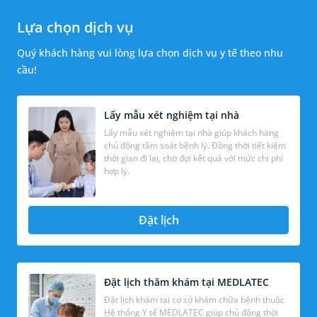
Lựa chọn dịch vụ
Quý khách hàng vui lòng lựa chọn dịch vụ y tế theo nhu
cầu!
Lấy mẫu xét nghiệm tại nhà
Lấy mẫu xét nghiệm tại nhà giúp khách hàng
chủ động tầm soát bệnh lý. Đồng thời tiết kiệm
thời gian đi lại, chờ đợi kết quả với mức chi phí
hợp lý.
Đặt lịch
Đặt lịch thăm khám tại MEDLATEC
Đặt lịch khám tại cơ sở khám chữa bệnh thuộc
Hệ thống Y tế MEDLATEC giúp chủ động thời