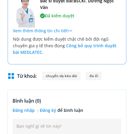
Bác sĩ duyệt bài:BSCKI. Dương Ngọc
Vân
Đã kiểm duyệt
Xem thêm thông tin chi tiết>>
Nội dung được kiểm duyệt chặt chẽ bởi đội ngũ
chuyên gia y tế theo đúng
Công bố quy trình duyệt
bài MEDLATEC.
Từ khoá:
chuyển dạ kéo dài
đa ối
Bình luận (
0
)
Đăng nhập
Đăng ký
để bình luận