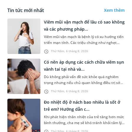
Tin tức mới nhất
Xem thêm
Viêm mũi vận mạch để lâu có sao không
và các phương pháp...
Viêm mũi vận mạch là bệnh lý có xu hướng tiến
triển mạn tính. Các triệu chứng như nghẹt
mũi, chảy nước mũi thường xuyên khiến người
Thứ Năm, 6 tháng 8, 2026
bệnh khó chịu. Tuy nhiên,...
Có nên áp dụng các cách chữa viêm sụn
vành tai tại nhà và...
Dù không phải vấn đề sức khỏe quá nghiêm
trọng nhưng nếu chủ quan không điều trị sớm,
người bệnh có thể phải đối mặt với một số biến
Thứ Năm, 6 tháng 8, 2026
chứng. Nếu chưa xuất hiệ...
Đo nhiệt độ ở nách bao nhiêu là sốt ở
trẻ em? Hướng dẫn c...
Khi phát hiện thân nhiệt của trẻ tăng hơn mức
bình thường, cha mẹ sẽ khó tránh khỏi tâm lý
lo lắng. Tuy nhiên, không phải ai cũng biết đo
Thứ Năm, 6 tháng 8, 2026