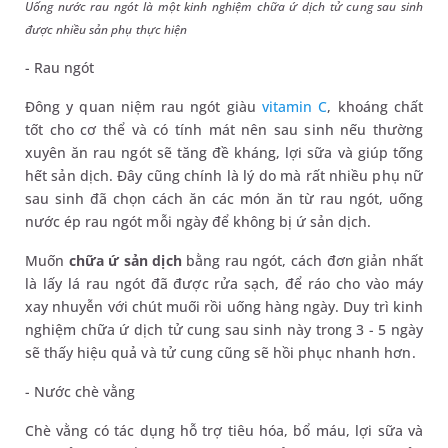
Uống nước rau ngót là một kinh nghiệm chữa ứ dịch tử cung sau sinh
được nhiều sản phụ thực hiện
- Rau ngót
Đông y quan niệm rau ngót giàu
vitamin C
, khoáng chất
tốt cho cơ thể và có tính mát nên sau sinh nếu thường
xuyên ăn rau ngót sẽ tăng đề kháng, lợi sữa và giúp tống
hết sản dịch. Đây cũng chính là lý do mà rất nhiều phụ nữ
sau sinh đã chọn cách ăn các món ăn từ rau ngót, uống
nước ép rau ngót mỗi ngày để không bị ứ sản dịch.
Muốn
chữa ứ sản dịch
bằng rau ngót, cách đơn giản nhất
là lấy lá rau ngót đã được rửa sạch, để ráo cho vào máy
xay nhuyễn với chút muối rồi uống hàng ngày. Duy trì kinh
nghiệm chữa ứ dịch tử cung sau sinh này trong 3 - 5 ngày
sẽ thấy hiệu quả và tử cung cũng sẽ hồi phục nhanh hơn.
- Nước chè vằng
Chè vằng có tác dụng hỗ trợ tiêu hóa, bổ máu, lợi sữa và