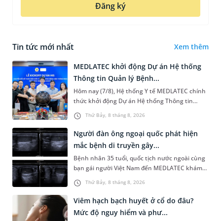
Đăng ký
Tin tức mới nhất
Xem thêm
MEDLATEC khởi động Dự án Hệ thống
Thông tin Quản lý Bệnh...
Hôm nay (7/8), Hệ thống Y tế MEDLATEC chính
thức khởi động Dự án Hệ thống Thông tin
Quản lý Bệnh viện (HIS - Hospital Information
Thứ Bảy, 8 tháng 8, 2026
System) giai đoạn mới. Dự á...
Người đàn ông ngoại quốc phát hiện
mắc bệnh di truyền gây...
Bệnh nhân 35 tuổi, quốc tịch nước ngoài cùng
bạn gái người Việt Nam đến MEDLATEC khám
sức khỏe tiền hôn nhân. Qua thăm khám và
Thứ Bảy, 8 tháng 8, 2026
làm các xét nghiệm chuyên sâu,...
Viêm hạch bạch huyết ở cổ do đâu?
Mức độ nguy hiểm và phư...