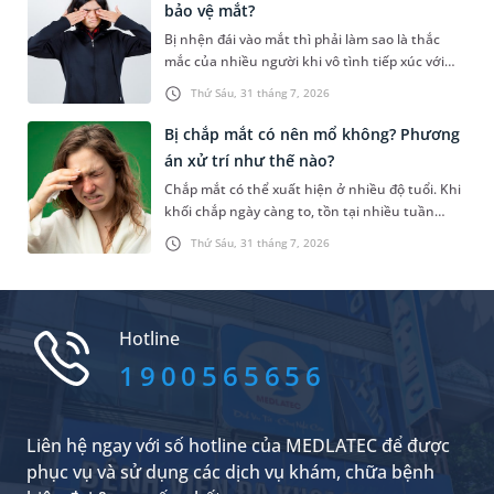
bảo vệ mắt?
cùng mang một biến thể gây bệnh, nhưng
Bị nhện đái vào mắt thì phải làm sao là thắc
nguy cơ biểu hiện bệnh và khả năng di truyền
mắc của nhiều người khi vô tình tiếp xúc với
cho con của mỗi người lại hoàn toàn khác
loài động vật này. Trên thực tế, “nhện đái vào
nhau.
Thứ Sáu, 31 tháng 7, 2026
mắt” chỉ là cách gọi dân gian và chưa có bằng
chứng khoa học chứng minh nhện có thể “đái”
Bị chắp mắt có nên mổ không? Phương
vào mắt người. Bài viết dưới đây sẽ giúp bạn
án xử trí như thế nào?
biết cách xử trí khi chẳng may tiếp xúc với dịch
Chắp mắt có thể xuất hiện ở nhiều độ tuổi. Khi
tiết, chất bài tiết hoặc các dị nguyên từ cơ thể
khối chắp ngày càng to, tồn tại nhiều tuần
nhện.
hoặc gây mất thẩm mỹ, nhiều người băn khoăn
Thứ Sáu, 31 tháng 7, 2026
bị chắp mắt có nên mổ không hay còn phương
án khắc phục khác. Bài viết dưới đây sẽ giúp
bạn hiểu khi nào cần phẫu thuật chắp mắt, khi
nào chưa cần mổ và các phương pháp xử trí
Hotline
phù hợp để chắp nhanh khỏi, hạn chế tái phát.
1900565656
Liên hệ ngay với số hotline của MEDLATEC để được
phục vụ và sử dụng các dịch vụ khám, chữa bệnh