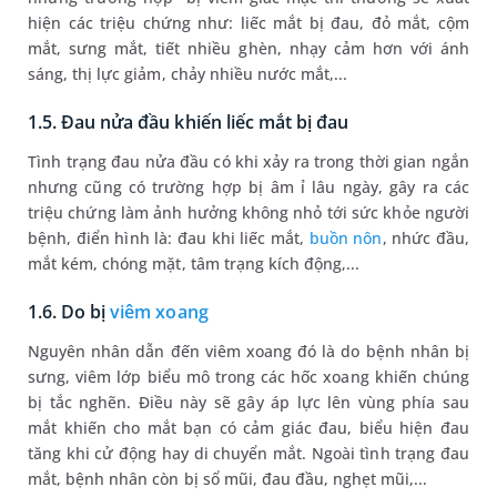
hiện các triệu chứng như: liếc mắt bị đau, đỏ mắt, cộm
mắt, sưng mắt, tiết nhiều ghèn, nhạy cảm hơn với ánh
sáng, thị lực giảm, chảy nhiều nước mắt,...
1.5. Đau nửa đầu khiến liếc mắt bị đau
Tình trạng đau nửa đầu có khi xảy ra trong thời gian ngắn
nhưng cũng có trường hợp bị âm ỉ lâu ngày, gây ra các
triệu chứng làm ảnh hưởng không nhỏ tới sức khỏe người
bệnh, điển hình là: đau khi liếc mắt,
buồn nôn
, nhức đầu,
mắt kém, chóng mặt, tâm trạng kích động,...
1.6. Do bị
viêm xoang
Nguyên nhân dẫn đến viêm xoang đó là do bệnh nhân bị
sưng, viêm lớp biểu mô trong các hốc xoang khiến chúng
bị tắc nghẽn. Điều này sẽ gây áp lực lên vùng phía sau
mắt khiến cho mắt bạn có cảm giác đau, biểu hiện đau
tăng khi cử động hay di chuyển mắt. Ngoài tình trạng đau
mắt, bệnh nhân còn bị sổ mũi, đau đầu, nghẹt mũi,...