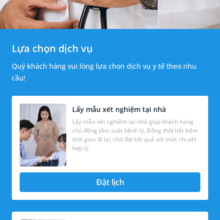
Lựa chọn dịch vụ
Quý khách hàng vui lòng lựa chọn dịch vụ y tế theo nhu
cầu!
Lấy mẫu xét nghiệm tại nhà
Lấy mẫu xét nghiệm tại nhà giúp khách hàng
chủ động tầm soát bệnh lý. Đồng thời tiết kiệm
thời gian đi lại, chờ đợi kết quả với mức chi phí
hợp lý.
Đặt lịch