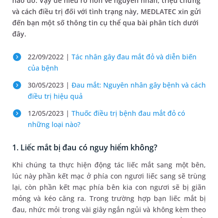
nào đó. Vậy để hiểu rõ hơn về nguyên nhân, triệu chứng
và cách điều trị đối với tình trạng này, MEDLATEC xin gửi
đến bạn một số thông tin cụ thể qua bài phân tích dưới
đây.
22/09/2022 |
Tác nhân gây đau mắt đỏ và diễn biến
của bệnh
30/05/2023 |
Đau mắt: Nguyên nhân gây bệnh và cách
điều trị hiệu quả
12/05/2023 |
Thuốc điều trị bệnh đau mắt đỏ có
những loại nào?
1. Liếc mắt bị đau có nguy hiểm không?
Khi chúng ta thực hiện động tác liếc mắt sang một bên,
lúc này phần kết mạc ở phía con ngươi liếc sang sẽ trùng
lại, còn phần kết mạc phía bên kia con ngươi sẽ bị giãn
mỏng và kéo căng ra. Trong trường hợp bạn liếc mắt bị
đau, nhức mỏi trong vài giây ngắn ngủi và không kèm theo