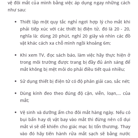
vệ đôi mắt của mình bằng việc áp dụng ngay những cách
như sau:
Thiết lập một quy tắc nghỉ ngơi hợp lý cho mắt khi
phải tiếp xúc với các thiết bị điện tử, đó là 20 - 20,
nghĩa là: dùng 20 phút, nghỉ 20 giây và nhìn các đồ
vật khác cách xa chỗ mình ngồi khoảng 6m;
Khi xem TV, đọc sách báo, làm việc hãy thực hiện ở
trong môi trường được trang bị đầy đủ ánh sáng để
mắt không bị mệt mỏi do phải điều tiết quá nhiều;
Sử dụng thiết bị điện tử có độ phân giải cao, sắc nét;
Dùng kính đeo theo đúng độ cận, viễn, loạn,... của
mắt;
Vệ sinh và dưỡng ẩm cho đôi mắt hàng ngày. Nếu có
bụi bẩn hay dị vật bay vào mắt thì đừng nên cố dụi
mắt vì sẽ dễ khiến cho giác mạc bị tổn thương. Thay
vào đó hãy tiến hành rửa mắt sạch sẽ bằng nước