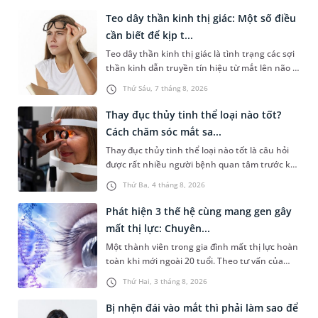
Teo dây thần kinh thị giác: Một số điều
cần biết để kịp t...
Teo dây thần kinh thị giác là tình trạng các sợi
thần kinh dẫn truyền tín hiệu từ mắt lên não bị
tổn thương và dần mất đi chức năng hoạt
Thứ Sáu, 7 tháng 8, 2026
động. Nếu điều trị muộn, thị lực có nguy cơ
không thể phục hồi. Bài viết sau sẽ giúp bạn
Thay đục thủy tinh thể loại nào tốt?
hiểu thêm để nhận diện sớm căn bệnh này, kịp
Cách chăm sóc mắt sa...
thời thăm khám để tìm phương án đồng thời
Thay đục thủy tinh thể loại nào tốt là câu hỏi
bảo vệ thị lực tốt nhất.
được rất nhiều người bệnh quan tâm trước khi
quyết định phẫu thuật. Thực tế không có loại
Thứ Ba, 4 tháng 8, 2026
thủy tinh thể nhân tạo nào phù hợp với mọi
bệnh nhân. Việc lựa chọn thủy tinh thể phù
Phát hiện 3 thế hệ cùng mang gen gây
hợp cần dựa trên nhiều yếu tố. Bài viết sau sẽ
mất thị lực: Chuyên...
giúp bạn hiểu rõ hơn về các loại thủy tinh thể
Một thành viên trong gia đình mất thị lực hoàn
nhân tạo, cách lựa chọn phù hợp và chăm sóc
toàn khi mới ngoài 20 tuổi. Theo tư vấn của
mắt sau phẫu thuật để khôi phục thị lực tối ưu.
chuyên gia Di truyền, ba thế hệ trong gia đình
Thứ Hai, 3 tháng 8, 2026
cùng thực hiện xét nghiệm di truyền và bất
ngờ phát hiện đều mang biến thể gây bệnh
Bị nhện đái vào mắt thì phải làm sao để
thần kinh thị giác di truyền Leber (LHON). Tuy