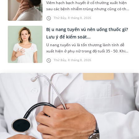
Viêm hạch bạch huyết ở cổ thường xuất hiện
sau các bệnh nhiễm trùng nhưng cũng có thể
liên quan đến lao hạch hoặc ung thư. Để tìm
Thứ Bảy, 8 tháng 8, 2026
hiểu nguyên nhân gây viêm,...
Bị u nang tuyến vú nên uống thuốc gì?
Lưu ý để kiểm soát...
U nang tuyến vú là tổn thương lành tính dễ
xuất hiện ở phụ nữ trong độ tuổi 35 - 50. Khi
được chẩn đoán mắc bệnh, nhiều người
Thứ Bảy, 8 tháng 8, 2026
thường băn khoăn u nang tuyến v...