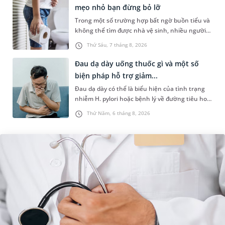
mẹo nhỏ bạn đừng bỏ lỡ
Trong một số trường hợp bất ngờ buồn tiểu và
không thể tìm được nhà vệ sinh, nhiều người
đã áp dụng phương pháp bấm huyệt nhịn tiểu.
Thứ Sáu, 7 tháng 8, 2026
Vậy cách bấm huyệt nhịn...
Đau dạ dày uống thuốc gì và một số
biện pháp hỗ trợ giảm...
Đau dạ dày có thể là biểu hiện của tình trạng
nhiễm H. pylori hoặc bệnh lý về đường tiêu hoá
khác. Dựa theo nguyên nhân cụ thể, bác sĩ sẽ
Thứ Năm, 6 tháng 8, 2026
cân nhắc chỉ định p...