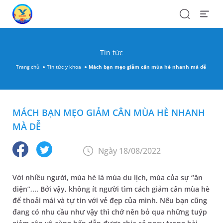
Search
Open
Menu
Tin tức
Trang chủ
Tin tức y khoa
Mách bạn mẹo giảm cân mùa hè nhanh mà dễ
MÁCH BẠN MẸO GIẢM CÂN MÙA HÈ NHANH
MÀ DỄ
Ngày 18/08/2022
Với nhiều người, mùa hè là mùa du lịch, mùa của sự “ăn
diện”,... Bởi vậy, không ít người tìm cách giảm cân mùa hè
để thoải mái và tự tin với vẻ đẹp của mình. Nếu bạn cũng
đang có nhu cầu như vậy thì chớ nên bỏ qua những tuýp