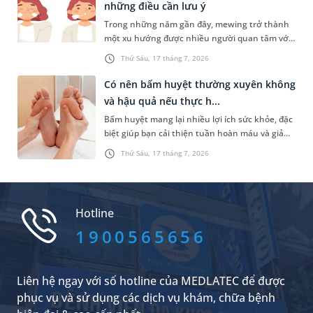
những điều cần lưu ý
AQ là gì, được xác định ra sao và làm thế nào để
Trong những năm gần đây, mewing trở thành
cải thiện chỉ số này? Hãy cùng tìm hiểu trong
một xu hướng được nhiều người quan tâm với
bài viết dưới đây.
mục tiêu cải thiện đường nét khuôn mặt mà
Thứ Sáu, 17 tháng 7, 2026
không cần phẫu thuật. Vậy mewing là gì, hiệu
quả thực tế ra sao và cần lưu ý những gì để hạn
Có nên bấm huyệt thường xuyên không
chế nguy cơ ảnh hưởng đến sức khỏe răng
và hậu quả nếu thực h...
hàm mặt?
Bấm huyệt mang lại nhiều lợi ích sức khỏe, đặc
biệt giúp bạn cải thiện tuần hoàn máu và giảm
căng thẳng hiệu quả. Do đó, rất nhiều người đã
Thứ Sáu, 17 tháng 7, 2026
lựa chọn phương pháp chăm sóc sức khỏe tự
nhiên này. Trong đó, những vấn đề được nhiều
người quan tâm là có nên bấm huyệt thường
xuyên không và tần suất bấm huyệt như thế
Hotline
nào là hợp lý. Dưới đây là câu trả lời cụ thể.
1900565656
Liên hệ ngay với số hotline của MEDLATEC để được
phục vụ và sử dụng các dịch vụ khám, chữa bệnh