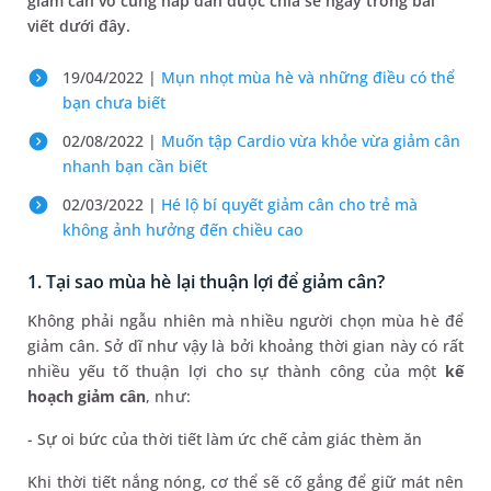
giảm cân vô cùng hấp dẫn được chia sẻ ngay trong bài
viết dưới đây.
19/04/2022 |
Mụn nhọt mùa hè và những điều có thể
bạn chưa biết
02/08/2022 |
Muốn tập Cardio vừa khỏe vừa giảm cân
nhanh bạn cần biết
02/03/2022 |
Hé lộ bí quyết giảm cân cho trẻ mà
không ảnh hưởng đến chiều cao
1. Tại sao mùa hè lại thuận lợi để giảm cân?
Không phải ngẫu nhiên mà nhiều người chọn mùa hè để
giảm cân. Sở dĩ như vậy là bởi khoảng thời gian này có rất
nhiều yếu tố thuận lợi cho sự thành công của một
kế
hoạch giảm cân
, như:
- Sự oi bức của thời tiết làm ức chế cảm giác thèm ăn
Khi thời tiết nắng nóng, cơ thể sẽ cố gắng để giữ mát nên