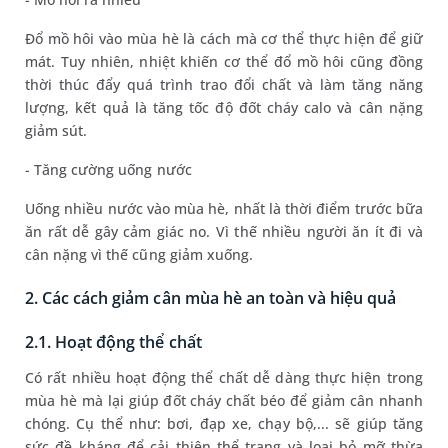
Đổ mồ hôi vào mùa hè là cách mà cơ thể thực hiện để giữ
mát. Tuy nhiên, nhiệt khiến cơ thể đổ mồ hôi cũng đồng
thời thúc đẩy quá trình trao đổi chất và làm tăng năng
lượng, kết quả là tăng tốc độ đốt cháy calo và cân nặng
giảm sút.
- Tăng cường uống nước
Uống nhiều nước vào mùa hè, nhất là thời điểm trước bữa
ăn rất dễ gây cảm giác no. Vì thế nhiều người ăn ít đi và
cân nặng vì thế cũng giảm xuống.
2. Các cách giảm cân mùa hè an toàn và hiệu quả
2.1. Hoạt động thể chất
Có rất nhiều hoạt động thể chất dễ dàng thực hiện trong
mùa hè mà lại giúp đốt cháy chất béo để giảm cân nhanh
chóng. Cụ thể như: bơi, đạp xe, chạy bộ,... sẽ giúp tăng
sức đề kháng để cải thiện thể trạng và loại bỏ mỡ thừa