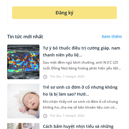
Đăng ký
Tin tức mới nhất
Xem thêm
Tự ý bỏ thuốc điều trị cường giáp, nam
thanh niên yếu liệ...
Sau một đêm ngủ bình thường, anh N.V.C (25
tuổi, Đồng Nai) bàng hoàng phát hiện yếu liệt 2
chân, không thể vận động đi lại được. Kết quả
Thứ Sáu, 7 tháng 8, 2026
thăm khám tại Phòng...
Trẻ sơ sinh có đờm ở cổ nhưng không
ho là bị làm sao? Hướ...
Khi nhận thấy trẻ sơ sinh có đờm ở cổ nhưng
không ho, cha mẹ sẽ băn khoăn liệu con có
đang mắc bệnh đường hô hấp hay không.
Thứ Sáu, 7 tháng 8, 2026
Những chia sẻ dưới đây sẽ giúp ch...
Cách bấm huyệt nhịn tiểu và những