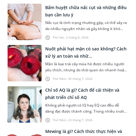
Bấm huyệt chữa nấc cụt và những điều
bạn cần lưu ý
Nấc cụt là tình trạng thường gặp, có thể xảy ra
do nhiều nguyên nhân và gây không ít khó
chịu. Bấm huyệt chữa nấc cụt là một trong
Thứ Hai, 3 tháng 8, 2026
những phương pháp được nhiều người tìm
hiểu để hỗ trợ tình trạng này. Mời bạn cùng
Nuốt phải hạt mận có sao không? Cách
tìm hiểu sâu hơn về phương pháp chữa nấc cụt
xử lý an toàn và nhữ...
này trong bài viết dưới đây.
Mận là loại trái cây mùa hè được nhiều người
yêu thích, nhưng do thói quen ăn nhanh hoặc
sơ suất, không ít người đã vô tình nuốt phải
Thứ Năm, 30 tháng 7, 2026
hạt mận. Cấu tạo hạt mận thường cứng, có hai
đầu nhọn nên khi đi vào đường tiêu hóa rất dễ
Chỉ số AQ là gì? Cách để cải thiện và
gây ra tâm lý hoang mang, lo lắng cho người
phát triển chỉ số AQ
gặp phải. Bài viết dưới đây sẽ giải đáp chi tiết
Không phải người có IQ hay EQ cao đều dễ
giúp bạn thắc mắc nuốt phải hạt mận có sao
dàng đạt được thành công. Trong nhiều trường
không dưới góc nhìn y khoa và hướng dẫn cách
hợp, khả năng đứng vững trước áp lực, thích
xử trí an toàn, kịp thời nhất.
Thứ Năm, 23 tháng 7, 2026
nghi với nghịch cảnh và không bỏ cuộc mới là
yếu tố tạo nên sự khác biệt. Đây cũng chính là
Mewing là gì? Cách thức thực hiện và
điều được phản ánh qua chỉ số AQ. Vậy chỉ số