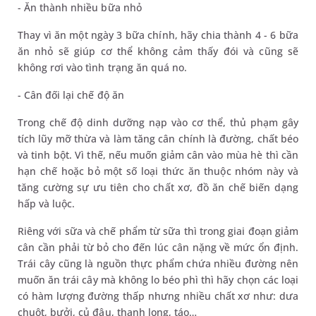
- Ăn thành nhiều bữa nhỏ
Thay vì ăn một ngày 3 bữa chính, hãy chia thành 4 - 6 bữa
ăn nhỏ sẽ giúp cơ thể không cảm thấy đói và cũng sẽ
không rơi vào tình trạng ăn quá no.
- Cân đối lại chế độ ăn
Trong chế độ dinh dưỡng nạp vào cơ thể, thủ phạm gây
tích lũy mỡ thừa và làm tăng cân chính là đường, chất béo
và tinh bột. Vì thế, nếu muốn giảm cân vào mùa hè thì cần
hạn chế hoặc bỏ một số loại thức ăn thuộc nhóm này và
tăng cường sự ưu tiên cho chất xơ, đồ ăn chế biến dạng
hấp và luộc.
Riêng với sữa và chế phẩm từ sữa thì trong giai đoạn giảm
cân cần phải từ bỏ cho đến lúc cân nặng về mức ổn định.
Trái cây cũng là nguồn thực phẩm chứa nhiều đường nên
muốn ăn trái cây mà không lo béo phì thì hãy chọn các loại
có hàm lượng đường thấp nhưng nhiều chất xơ như: dưa
chuột, bưởi, củ đậu, thanh long, táo…