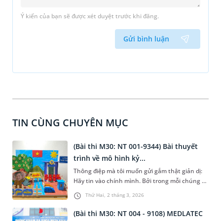
Ý kiến của bạn sẽ được xét duyệt trước khi đăng.
Gửi bình luận
TIN CÙNG CHUYÊN MỤC
(Bài thi M30: NT 001-9344) Bài thuyết
trình về mô hình kỷ...
Thông điệp mà tôi muốn gửi gắm thật giản dị:
Hãy tin vào chính mình. Bởi trong mỗi chúng ta
đều có một hạt mầm tài năng. Nếu được gieo
Thứ Hai, 2 tháng 3, 2026
xuống và nuôi dưỡng bằng niềm tin và sự kiên
trì, nó sẽ nảy nở và mang đến những giá trị tốt
(Bài thi M30: NT 004 - 9108) MEDLATEC
đẹp, không chỉ cho bản thân mà còn cho tập