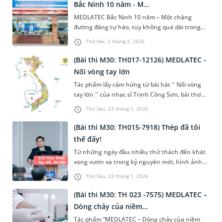
Bắc Ninh 10 năm - M...
thể.
MEDLATEC Bắc Ninh 10 năm – Một chặng
đường đáng tự hào, tuy không quá dài trong
lịch sử phát triển, nhưng đủ để MEDLATEC Bắc
Thứ Hai, 2 tháng 3, 2026
Ninh ghi dấu ấn bằng sự nỗ lực bền bỉ, tinh
thần đổi mới không ngừng và khát vọng phụng
(Bài thi M30: TH017-12126) MEDLATEC -
sự từ trái tim vì sức khỏe cộng đồng. Sự đoàn
Nối vòng tay lớn
kết của tập thể làm nên sức mạnh của đơn vị
Tác phẩm lấy cảm hứng từ bài hát '' Nối vòng
tạo nên '' một sắc màu của MEDLATEC" trong
tay lớn '' của nhạc sĩ Trịnh Công Sơn, bài thơ
hành trình 30 năm hình thành và phát triển.
viết theo thể lục bát, mô tả hành trình của các
Từ những bức ảnh chân thực trong cuộc sống
Thứ Sáu, 23 tháng 1, 2026
cán bộ lấy mẫu tận nơi, vượt qua những khó
và công việc thể hiện phần nào ý chí kiên
khăn, chông gai , vất vả, thể hiện tinh thần
cường vượt qua khó khăn của tập thể CBNV
(Bài thi M30: TH015-7918) Thép đã tôi
người Med và những giá trị tuyệt vời của tập
Medlatec Bắc Ninh.
thế đấy!
đoàn Medlatec.
Từ những ngày đầu nhiều thử thách đến khát
vọng vươn xa trong kỷ nguyên mới, hình ảnh
“bẻ thép thành hoa” hiện lên như biểu tượng
Thứ Sáu, 23 tháng 1, 2026
của bản lĩnh, của người thủ lĩnh kiên cường, lấy
y đức làm gốc, lấy niềm tin làm kim chỉ nam.
(Bài thi M30: TH 023 -7575) MEDLATEC –
Dòng chảy của niềm...
Tác phẩm “MEDLATEC – Dòng chảy của niềm