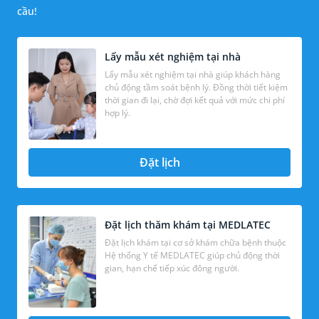
cầu!
Lấy mẫu xét nghiệm tại nhà
Lấy mẫu xét nghiệm tại nhà giúp khách hàng
chủ động tầm soát bệnh lý. Đồng thời tiết kiệm
thời gian đi lại, chờ đợi kết quả với mức chi phí
hợp lý.
Đặt lịch
Đặt lịch thăm khám tại MEDLATEC
Đặt lịch khám tại cơ sở khám chữa bệnh thuộc
Hệ thống Y tế MEDLATEC giúp chủ động thời
gian, hạn chế tiếp xúc đông người.