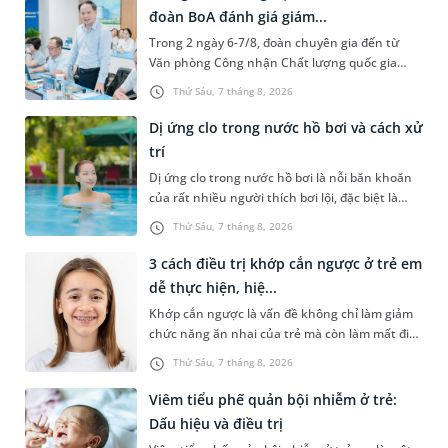
đoàn BoA đánh giá giám...
Trong 2 ngày 6-7/8, đoàn chuyên gia đến từ
Văn phòng Công nhận Chất lượng quốc gia
(BoA) đã ghi nhận và đánh giá cao nỗ lực duy trì
Thứ Sáu, 7 tháng 8, 2026
hệ thống quản lý chất lượ...
Dị ứng clo trong nước hồ bơi và cách xử
trí
Dị ứng clo trong nước hồ bơi là nỗi băn khoăn
của rất nhiều người thích bơi lội, đặc biệt là
những trường hợp thường xuyên bơi ở những
Thứ Sáu, 7 tháng 8, 2026
hồ bơi nhân tạo. Bài v...
3 cách điều trị khớp cắn ngược ở trẻ em
dễ thực hiện, hiệ...
Khớp cắn ngược là vấn đề không chỉ làm giảm
chức năng ăn nhai của trẻ mà còn làm mất đi
sự cân đối của khuôn mặt. Do đó, cần khắc
Thứ Sáu, 7 tháng 8, 2026
phục sớm tình trạng này để...
Viêm tiểu phế quản bội nhiễm ở trẻ:
Dấu hiệu và điều trị