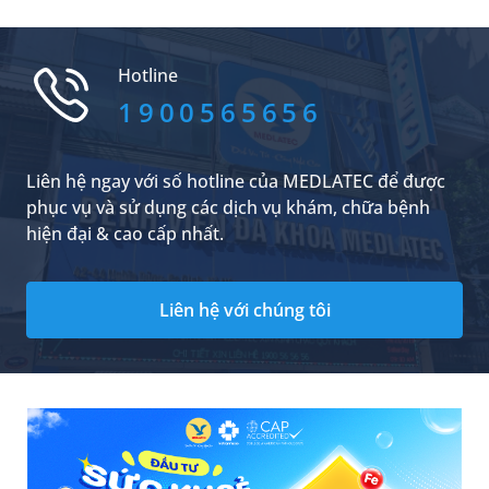
không ngon sau khi đi ra ngoài và cho rằng con
đã bị “phải vía”. Vậy thực tế có hiện tượng này
không và nên áp dụng các cách tránh vía cho
Hotline
trẻ sơ sinh khi ra ngoài như thế nào để bé luôn
khỏe mạnh?
1900565656
Liên hệ ngay với số hotline của MEDLATEC để được
phục vụ và sử dụng các dịch vụ khám, chữa bệnh
hiện đại & cao cấp nhất.
Liên hệ với chúng tôi