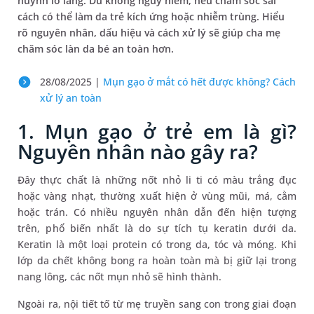
huynh lo lắng. Dù không nguy hiểm, nếu chăm sóc sai
cách có thể làm da trẻ kích ứng hoặc nhiễm trùng. Hiểu
rõ nguyên nhân, dấu hiệu và cách xử lý sẽ giúp cha mẹ
chăm sóc làn da bé an toàn hơn.
28/08/2025 |
Mụn gạo ở mắt có hết được không? Cách
xử lý an toàn
1. Mụn gạo ở trẻ em là gì?
Nguyên nhân nào gây ra?
Đây thực chất là những nốt nhỏ li ti có màu trắng đục
hoặc vàng nhạt, thường xuất hiện ở vùng mũi, má, cằm
hoặc trán. Có nhiều nguyên nhân dẫn đến hiện tượng
trên, phổ biến nhất là do sự tích tụ keratin dưới da.
Keratin là một loại protein có trong da, tóc và móng. Khi
lớp da chết không bong ra hoàn toàn mà bị giữ lại trong
nang lông, các nốt mụn nhỏ sẽ hình thành.
Ngoài ra, nội tiết tố từ mẹ truyền sang con trong giai đoạn