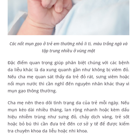
Các nốt mụn gạo ở trẻ em thường nhỏ li ti, màu trắng ngà và
tập trung nhiều ở vùng mặt
Đặc điểm quan trọng giúp phân biệt chúng với các bệnh
da liễu khác là da xung quanh gần như không bị viêm đỏ.
Nếu cha mẹ quan sát thấy da trẻ đỏ rát, sưng viêm hoặc
nổi mụn nước thì cần nghĩ đến nguyên nhân khác thay vì
mụn gạo thông thường.
Cha mẹ nên theo dõi tình trạng da của trẻ mỗi ngày. Nếu
mụn kéo dài nhiều tháng, lan rộng nhanh hoặc kèm dấu
hiệu nhiễm trùng như sưng đỏ, chảy dịch vàng, trẻ sốt
hoặc bỏ bú thì cần đưa trẻ đến cơ sở y tế để được kiểm
tra chuyên khoa da liễu hoặc nhi khoa.