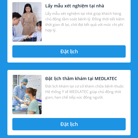
Lấy mẫu xét nghiệm tại nhà
Lấy mẫu xét nghiệm tại nhà giúp khách hàng
chủ động tầm soát bệnh lý. Đồng thời tiết kiệm
thời gian đi lại, chờ đợi kết quả với mức chi phí
hợp lý.
Đặt lịch
Đặt lịch thăm khám tại MEDLATEC
Đặt lịch khám tại cơ sở khám chữa bệnh thuộc
Hệ thống Y tế MEDLATEC giúp chủ động thời
gian, hạn chế tiếp xúc đông người.
Đặt lịch