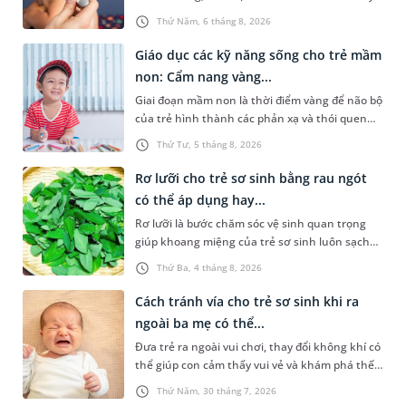
lo lắng. Tuy nhiên, không phải ai cũng biết đo
Thứ Năm, 6 tháng 8, 2026
nhiệt độ ở nách bao nhiêu là sốt ở trẻ em và
cách chăm sóc trẻ sốt sao cho an toàn. Những
Giáo dục các kỹ năng sống cho trẻ mầm
chia sẻ dưới đây sẽ cùng cha mẹ tìm hiểu vấn
non: Cẩm nang vàng...
đề này để giúp bé nhanh hồi phục và phòng
Giai đoạn mầm non là thời điểm vàng để não bộ
ngừa nguy cơ xảy ra biến chứng.
của trẻ hình thành các phản xạ và thói quen
hành vi nền tảng. Việc trang bị sớm các kỹ
Thứ Tư, 5 tháng 8, 2026
năng sống cho trẻ mầm non không chỉ giúp
con vững vàng tự lập từ nhỏ mà còn là chiếc
Rơ lưỡi cho trẻ sơ sinh bằng rau ngót
khiên bảo vệ con an toàn khi bắt đầu bước ra
có thể áp dụng hay...
khám phá thế giới xung quanh.
Rơ lưỡi là bước chăm sóc vệ sinh quan trọng
giúp khoang miệng của trẻ sơ sinh luôn sạch
sẽ, hạn chế cặn sữa tích tụ và giảm nguy cơ
Thứ Ba, 4 tháng 8, 2026
nấm miệng. Để thực hiện điều này, không ít
cha mẹ tìm đến cách rơ lưỡi cho trẻ sơ sinh
Cách tránh vía cho trẻ sơ sinh khi ra
bằng rau ngót. Vậy đây có phải là phương pháp
ngoài ba mẹ có thể...
nên áp dụng không? Bài viết sau sẽ giúp cha
Đưa trẻ ra ngoài vui chơi, thay đổi không khí có
mẹ có thêm thông tin để chủ động chăm sóc
thể giúp con cảm thấy vui vẻ và khám phá thế
khoang miệng cho trẻ đúng cách.
giới xung quanh. Tuy nhiên, nhiều cha mẹ vẫn
Thứ Năm, 30 tháng 7, 2026
lo lắng khi trẻ quấy khóc, bỏ bú hoặc ngủ