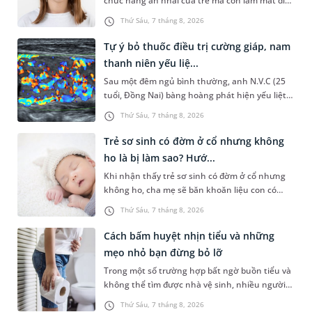
chức năng ăn nhai của trẻ mà còn làm mất đi
sự cân đối của khuôn mặt. Do đó, cần khắc
Thứ Sáu, 7 tháng 8, 2026
phục sớm tình trạng này để...
Tự ý bỏ thuốc điều trị cường giáp, nam
thanh niên yếu liệ...
Sau một đêm ngủ bình thường, anh N.V.C (25
tuổi, Đồng Nai) bàng hoàng phát hiện yếu liệt 2
chân, không thể vận động đi lại được. Kết quả
Thứ Sáu, 7 tháng 8, 2026
thăm khám tại Phòng...
Trẻ sơ sinh có đờm ở cổ nhưng không
ho là bị làm sao? Hướ...
Khi nhận thấy trẻ sơ sinh có đờm ở cổ nhưng
không ho, cha mẹ sẽ băn khoăn liệu con có
đang mắc bệnh đường hô hấp hay không.
Thứ Sáu, 7 tháng 8, 2026
Những chia sẻ dưới đây sẽ giúp ch...
Cách bấm huyệt nhịn tiểu và những
mẹo nhỏ bạn đừng bỏ lỡ
Trong một số trường hợp bất ngờ buồn tiểu và
không thể tìm được nhà vệ sinh, nhiều người
đã áp dụng phương pháp bấm huyệt nhịn tiểu.
Thứ Sáu, 7 tháng 8, 2026