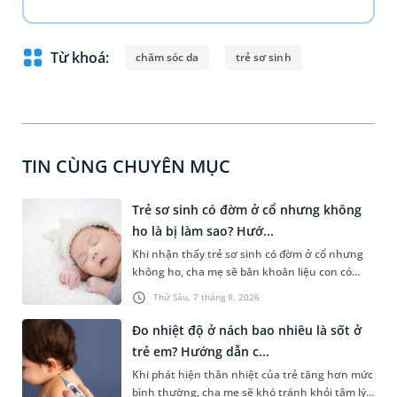
Từ khoá:
chăm sóc da
trẻ sơ sinh
TIN CÙNG CHUYÊN MỤC
Trẻ sơ sinh có đờm ở cổ nhưng không
ho là bị làm sao? Hướ...
Khi nhận thấy trẻ sơ sinh có đờm ở cổ nhưng
không ho, cha mẹ sẽ băn khoăn liệu con có
đang mắc bệnh đường hô hấp hay không.
Thứ Sáu, 7 tháng 8, 2026
Những chia sẻ dưới đây sẽ giúp cha mẹ hiểu
thêm về nguyên nhân gây nên tình trạng này
Đo nhiệt độ ở nách bao nhiêu là sốt ở
và cách xử trí an toàn để giúp bé dễ chịu, tránh
trẻ em? Hướng dẫn c...
gặp phải vấn đề nguy hại cho sức khỏe.
Khi phát hiện thân nhiệt của trẻ tăng hơn mức
bình thường, cha mẹ sẽ khó tránh khỏi tâm lý