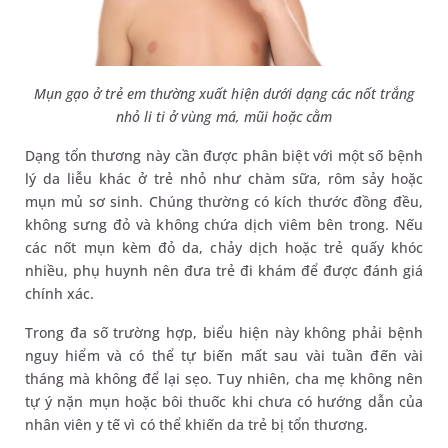
Mụn gạo ở trẻ em thường xuất hiện dưới dạng các nốt trắng
nhỏ li ti ở vùng má, mũi hoặc cằm
Dạng tổn thương này cần được phân biệt với một số bệnh
lý da liễu khác ở trẻ nhỏ như chàm sữa, rôm sảy hoặc
mụn mủ sơ sinh. Chúng thường có kích thước đồng đều,
không sưng đỏ và không chứa dịch viêm bên trong. Nếu
các nốt mụn kèm đỏ da, chảy dịch hoặc trẻ quấy khóc
nhiều, phụ huynh nên đưa trẻ đi khám để được đánh giá
chính xác.
Trong đa số trường hợp, biểu hiện này không phải bệnh
nguy hiểm và có thể tự biến mất sau vài tuần đến vài
tháng mà không để lại sẹo. Tuy nhiên, cha mẹ không nên
tự ý nặn mụn hoặc bôi thuốc khi chưa có hướng dẫn của
nhân viên y tế vì có thể khiến da trẻ bị tổn thương.