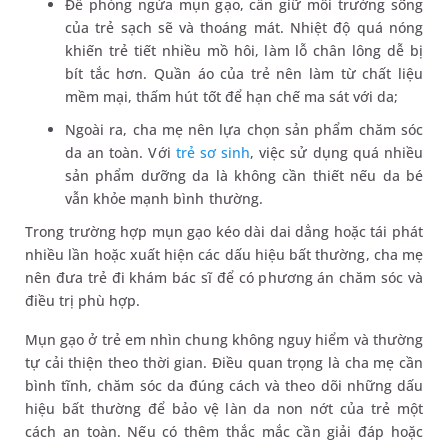
Để phòng ngừa mụn gạo, cần giữ môi trường sống
của trẻ sạch sẽ và thoáng mát. Nhiệt độ quá nóng
khiến trẻ tiết nhiều mồ hôi, làm lỗ chân lông dễ bị
bít tắc hơn. Quần áo của trẻ nên làm từ chất liệu
mềm mại, thấm hút tốt để hạn chế ma sát với da;
Ngoài ra, cha mẹ nên lựa chọn sản phẩm chăm sóc
da an toàn. Với
trẻ sơ sinh
, việc sử dụng quá nhiều
sản phẩm dưỡng da là không cần thiết nếu da bé
vẫn khỏe mạnh bình thường.
Trong trường hợp mụn gạo kéo dài dai dẳng hoặc tái phát
nhiều lần hoặc xuất hiện các dấu hiệu bất thường, cha mẹ
nên đưa trẻ đi khám bác sĩ để có phương án chăm sóc và
điều trị phù hợp.
Mụn gạo ở trẻ em nhìn chung không nguy hiểm và thường
tự cải thiện theo thời gian. Điều quan trọng là cha mẹ cần
bình tĩnh, chăm sóc da đúng cách và theo dõi những dấu
hiệu bất thường để bảo vệ làn da non nớt của trẻ một
cách an toàn. Nếu có thêm thắc mắc cần giải đáp hoặc