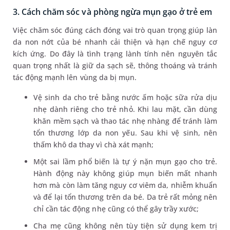
3. Cách chăm sóc và phòng ngừa mụn gạo ở trẻ em
Việc chăm sóc đúng cách đóng vai trò quan trọng giúp làn
da non nớt của bé nhanh cải thiện và hạn chế nguy cơ
kích ứng. Do đây là tình trạng lành tính nên nguyên tắc
quan trọng nhất là giữ da sạch sẽ, thông thoáng và tránh
tác động mạnh lên vùng da bị mụn.
Vệ sinh da cho trẻ bằng nước ấm hoặc sữa rửa dịu
nhẹ dành riêng cho trẻ nhỏ. Khi lau mặt, cần dùng
khăn mềm sạch và thao tác nhẹ nhàng để tránh làm
tổn thương lớp da non yếu. Sau khi vệ sinh, nên
thấm khô da thay vì chà xát mạnh;
Một sai lầm phổ biến là tự ý nặn mụn gạo cho trẻ.
Hành động này không giúp mụn biến mất nhanh
hơn mà còn làm tăng nguy cơ viêm da, nhiễm khuẩn
và để lại tổn thương trên da bé. Da trẻ rất mỏng nên
chỉ cần tác động nhẹ cũng có thể gây trầy xước;
Cha mẹ cũng không nên tùy tiện sử dụng kem trị