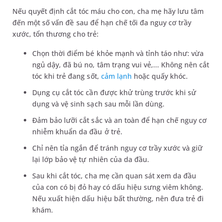
Nếu quyết định cắt tóc máu cho con, cha mẹ hãy lưu tâm
đến một số vấn đề sau để hạn chế tối đa nguy cơ trầy
xước, tổn thương cho trẻ:
Chọn thời điểm bé khỏe mạnh và tỉnh táo như: vừa
ngủ dậy, đã bú no, tâm trạng vui vẻ,... Không nên cắt
tóc khi trẻ đang sốt,
cảm lạnh
hoặc quấy khóc.
Dụng cụ cắt tóc cần được khử trùng trước khi sử
dụng và vệ sinh sạch sau mỗi lần dùng.
Đảm bảo lưỡi cắt sắc và an toàn để hạn chế nguy cơ
nhiễm khuẩn da đầu ở trẻ.
Chỉ nên tỉa ngắn để tránh nguy cơ trầy xước và giữ
lại lớp bảo vệ tự nhiên của da đầu.
Sau khi cắt tóc, cha mẹ cần quan sát xem da đầu
của con có bị đỏ hay có dấu hiệu sưng viêm không.
Nếu xuất hiện dấu hiệu bất thường, nên đưa trẻ đi
khám.