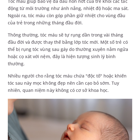
Tóc máu giúp bảo vệ da đầu non nớt của trẻ khỏi các tác
động từ môi trường như ánh nắng, nhiệt độ hoặc ma sát.
Ngoài ra, tóc máu còn góp phần giữ nhiệt cho vùng đầu
của trẻ trong những tháng đầu đời.
Thông thường, tóc máu sẽ tự rụng dần trong vài tháng
đầu đời và được thay thế bằng lớp tóc mới. Một số trẻ có
thể bị rụng tóc vùng sau gáy do thường xuyên nằm ngửa
hoặc cọ xát với nệm, đây là hiện tượng sinh lý bình
thường.
Nhiều người cho rằng tóc máu chứa "độc tố" hoặc khiến
tóc sau này mọc không đẹp nên cần cạo bỏ sớm. Tuy
nhiên, quan niệm này không có cơ sở khoa học.