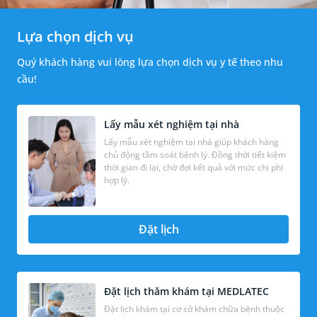
Lựa chọn dịch vụ
Quý khách hàng vui lòng lựa chọn dịch vụ y tế theo nhu
cầu!
Lấy mẫu xét nghiệm tại nhà
Lấy mẫu xét nghiệm tại nhà giúp khách hàng
chủ động tầm soát bệnh lý. Đồng thời tiết kiệm
thời gian đi lại, chờ đợi kết quả với mức chi phí
hợp lý.
Đặt lịch
Đặt lịch thăm khám tại MEDLATEC
Đặt lịch khám tại cơ sở khám chữa bệnh thuộc