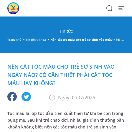
Search
Open
Menu
Tin tức
Trang chủ
Tin tức y khoa
Nên cắt tóc máu cho trẻ sơ sinh vào ngày nào? Có cần thiết phải cắt tóc máu hay không?
NÊN CẮT TÓC MÁU CHO TRẺ SƠ SINH VÀO
NGÀY NÀO? CÓ CẦN THIẾT PHẢI CẮT TÓC
MÁU HAY KHÔNG?
Ngày 02/07/2026
Tóc máu là lớp tóc đầu tiên xuất hiện từ khi bé còn trong
bụng mẹ. Sau khi trẻ chào đời, nhiều gia đình thường băn
khoăn không biết nên cắt tóc máu cho trẻ sơ sinh vào