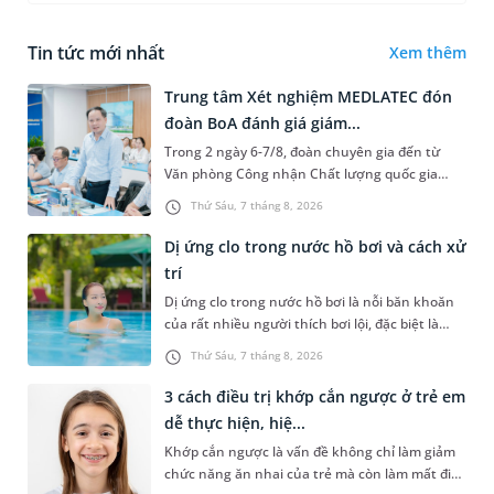
Tin tức mới nhất
Xem thêm
Trung tâm Xét nghiệm MEDLATEC đón
đoàn BoA đánh giá giám...
Trong 2 ngày 6-7/8, đoàn chuyên gia đến từ
Văn phòng Công nhận Chất lượng quốc gia
(BoA) đã ghi nhận và đánh giá cao nỗ lực duy trì
Thứ Sáu, 7 tháng 8, 2026
hệ thống quản lý chất lượ...
Dị ứng clo trong nước hồ bơi và cách xử
trí
Dị ứng clo trong nước hồ bơi là nỗi băn khoăn
của rất nhiều người thích bơi lội, đặc biệt là
những trường hợp thường xuyên bơi ở những
Thứ Sáu, 7 tháng 8, 2026
hồ bơi nhân tạo. Bài v...
3 cách điều trị khớp cắn ngược ở trẻ em
dễ thực hiện, hiệ...
Khớp cắn ngược là vấn đề không chỉ làm giảm
chức năng ăn nhai của trẻ mà còn làm mất đi