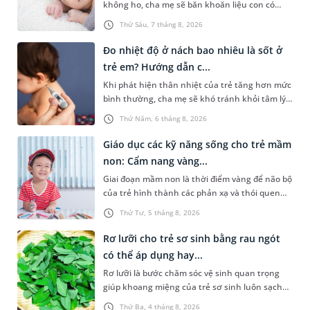
không ho, cha mẹ sẽ băn khoăn liệu con có
đang mắc bệnh đường hô hấp hay không.
Thứ Sáu, 7 tháng 8, 2026
Những chia sẻ dưới đây sẽ giúp cha mẹ hiểu
thêm về nguyên nhân gây nên tình trạng này
Đo nhiệt độ ở nách bao nhiêu là sốt ở
và cách xử trí an toàn để giúp bé dễ chịu, tránh
trẻ em? Hướng dẫn c...
gặp phải vấn đề nguy hại cho sức khỏe.
Khi phát hiện thân nhiệt của trẻ tăng hơn mức
bình thường, cha mẹ sẽ khó tránh khỏi tâm lý
lo lắng. Tuy nhiên, không phải ai cũng biết đo
Thứ Năm, 6 tháng 8, 2026
nhiệt độ ở nách bao nhiêu là sốt ở trẻ em và
cách chăm sóc trẻ sốt sao cho an toàn. Những
Giáo dục các kỹ năng sống cho trẻ mầm
chia sẻ dưới đây sẽ cùng cha mẹ tìm hiểu vấn
non: Cẩm nang vàng...
đề này để giúp bé nhanh hồi phục và phòng
Giai đoạn mầm non là thời điểm vàng để não bộ
ngừa nguy cơ xảy ra biến chứng.
của trẻ hình thành các phản xạ và thói quen
hành vi nền tảng. Việc trang bị sớm các kỹ
Thứ Tư, 5 tháng 8, 2026
năng sống cho trẻ mầm non không chỉ giúp
con vững vàng tự lập từ nhỏ mà còn là chiếc
Rơ lưỡi cho trẻ sơ sinh bằng rau ngót
khiên bảo vệ con an toàn khi bắt đầu bước ra
có thể áp dụng hay...
khám phá thế giới xung quanh.
Rơ lưỡi là bước chăm sóc vệ sinh quan trọng
giúp khoang miệng của trẻ sơ sinh luôn sạch
sẽ, hạn chế cặn sữa tích tụ và giảm nguy cơ
Thứ Ba, 4 tháng 8, 2026