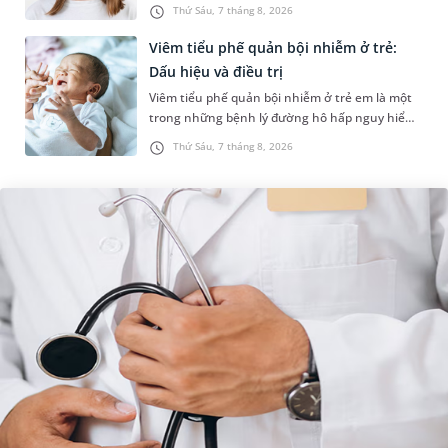
sự cân đối của khuôn mặt. Do đó, cần khắc
Thứ Sáu, 7 tháng 8, 2026
phục sớm tình trạng này để...
Viêm tiểu phế quản bội nhiễm ở trẻ:
Dấu hiệu và điều trị
Viêm tiểu phế quản bội nhiễm ở trẻ em là một
trong những bệnh lý đường hô hấp nguy hiểm,
thường bùng phát vào thời điểm giao mùa. Khi
Thứ Sáu, 7 tháng 8, 2026
những tổn thương ban đầ...