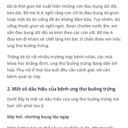
Đó là thời gian bé xuất hiện những cơn đau bụng dữ dội,
kéo dài. Bố mẹ N.A nghĩ rằng con chỉ bị đau bụng do giun
hoặc một do ăn uống đồ ăn không đảm bảo. Tuy nhiên, dù
uống thuốc giun và nghỉ ngơi, được chườm nước ấm, em
vẫn đau bụng dữ dội và kèm theo các cơn sốt. Bố mẹ A
đưa em đi khám và chết lặng khi bác sĩ chẩn đoán em mắc
ung thư buồng trứng.
Thống kê từ rất nhiều trường hợp bệnh nhân, các nhà
khoa học khẳng định, ung thư buồng trứng đang dần trẻ
hóa. Phụ nữ ở mọi lứa tuổi đều cần cảnh giác với căn
bệnh quái ác này.
2. Một số dấu hiệu của bệnh ung thư buồng trứng
Dưới đây là một số dấu hiệu của ung thư buồng trứng mà
bạn cần phải lưu ý:
Đầy hơi, chướng bụng lâu ngày
Hiện tượng này có thể xảy ra vì nhiều lý do. Nhưng nếu