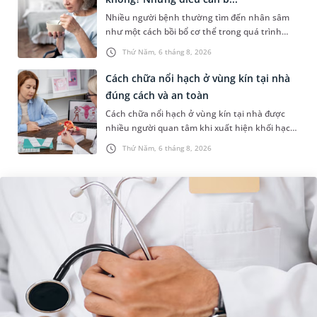
Nhiều người bệnh thường tìm đến nhân sâm
như một cách bồi bổ cơ thể trong quá trình
điều trị ung thư. Tuy nhiên, câu hỏi người bị
Thứ Năm, 6 tháng 8, 2026
ung thư có uống được sâm kh...
Cách chữa nổi hạch ở vùng kín tại nhà
đúng cách và an toàn
Cách chữa nổi hạch ở vùng kín tại nhà được
nhiều người quan tâm khi xuất hiện khối hạch
nhỏ ở vùng bẹn hoặc cơ quan sinh dục. Nếu
Thứ Năm, 6 tháng 8, 2026
hạch mới xuất hiện, kích th...