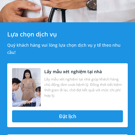
Lựa chọn dịch vụ
Quý khách hàng vui lòng lựa chọn dịch vụ y tế theo nhu
cầu!
Lấy mẫu xét nghiệm tại nhà
Lấy mẫu xét nghiệm tại nhà giúp khách hàng
chủ động tầm soát bệnh lý. Đồng thời tiết kiệm
thời gian đi lại, chờ đợi kết quả với mức chi phí
hợp lý.
Đặt lịch