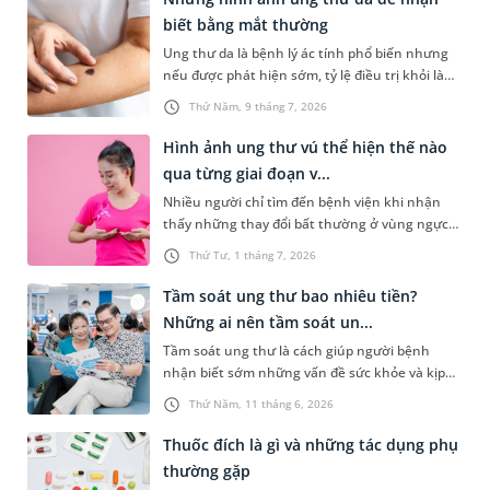
biết bằng mắt thường
Ung thư da là bệnh lý ác tính phổ biến nhưng
nếu được phát hiện sớm, tỷ lệ điều trị khỏi là
rất cao. Tuy nhiên, ở giai đoạn đầu, các tổn
Thứ Năm, 9 tháng 7, 2026
thương trên da rất dễ bị nhầm lẫn với nốt ruồi
hoặc vết loét lành tính thông thường. Việc chủ
Hình ảnh ung thư vú thể hiện thế nào
động nhận biết các hình ảnh ung thư da đặc
qua từng giai đoạn v...
trưng là rất quan trọng để người bệnh đi thăm
Nhiều người chỉ tìm đến bệnh viện khi nhận
khám kịp thời.
thấy những thay đổi bất thường ở vùng ngực
mà không biết bệnh hoàn toàn có thể phát
Thứ Tư, 1 tháng 7, 2026
hiện sớm nếu chú ý quan sát. Việc tìm hiểu
hình ảnh ung thư vú qua từng giai đoạn không
Tầm soát ung thư bao nhiêu tiền?
chỉ giúp nâng cao nhận thức về căn bệnh này
Những ai nên tầm soát un...
mà còn hỗ trợ phát hiện sớm, từ đó tăng cơ hội
Tầm soát ung thư là cách giúp người bệnh
điều trị và cải thiện tiên lượng cho người bệnh.
nhận biết sớm những vấn đề sức khỏe và kịp
thời điều trị. Bài viết dưới đây sẽ giúp bạn hiểu
Thứ Năm, 11 tháng 6, 2026
rõ hơn về lợi ích của việc tầm soát ung thư, giải
đáp thắc mắc “tầm soát ung thư bao nhiêu
Thuốc đích là gì và những tác dụng phụ
tiền” và những ai cần tầm soát.
thường gặp