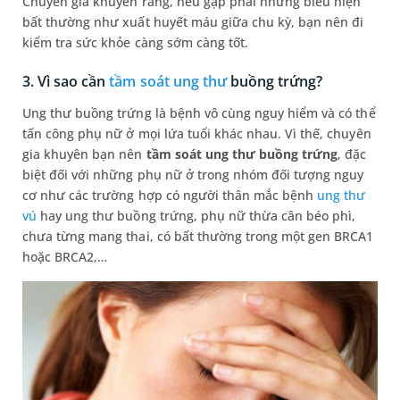
Chuyên gia khuyên rằng, nếu gặp phải những biểu hiện
bất thường như xuất huyết máu giữa chu kỳ, bạn nên đi
kiểm tra sức khỏe càng sớm càng tốt.
3. Vì sao cần
tầm soát ung thư
buồng trứng?
Ung thư buồng trứng là bệnh vô cùng nguy hiểm và có thể
tấn công phụ nữ ở mọi lứa tuổi khác nhau. Vì thế, chuyên
gia khuyên bạn nên
tầm soát ung thư buồng trứng
, đặc
biệt đối với những phụ nữ ở trong nhóm đối tượng nguy
cơ như các trường hợp có người thân mắc bệnh
ung thư
vú
hay ung thư buồng trứng, phụ nữ thừa cân béo phì,
chưa từng mang thai, có bất thường trong một gen BRCA1
hoặc BRCA2,…