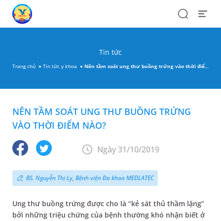
Search
Open
Menu
Tin tức
Trang chủ
Tin tức y khoa
Nên tầm soát ung thư buồng trứng vào thời điểm nào?
NÊN TẦM SOÁT UNG THƯ BUỒNG TRỨNG
VÀO THỜI ĐIỂM NÀO?
Ngày 31/10/2019
BS. Nguyễn Thị Ly, Bệnh viện Đa khoa MEDLATEC
Ung thư buồng trứng được cho là “kẻ sát thủ thầm lặng”
bởi những triệu chứng của bệnh thường khó nhận biết ở