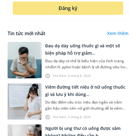
Đăng ký
Tin tức mới nhất
Xem thêm
Đau dạ dày uống thuốc gì và một số
biện pháp hỗ trợ giảm...
Đau dạ dày có thể là biểu hiện của tình trạng
nhiễm H. pylori hoặc bệnh lý về đường tiêu hoá
khác. Dựa theo nguyên nhân cụ thể, bác sĩ sẽ
Thứ Năm, 6 tháng 8, 2026
cân nhắc chỉ định p...
Viêm đường tiết niệu ở nữ uống thuốc
gì và lưu ý khi dùng...
Do đặc điểm cấu trúc niệu đạo ngắn và nằm
gần hậu môn nên nữ giới thường dễ bị viêm
đường tiết niệu hơn nam giới. Tùy theo nguyên
Thứ Năm, 6 tháng 8, 2026
nhân, mức độ nhiễm trùng và...
Người bị ung thư có uống được sâm
không? Những điều cần b...