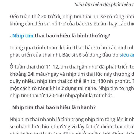
Siêu âm hiện đại phát hiện 
Đến tuần thứ 20 trở đi, nhịp tim thai nhi sẽ rõ ràng h
không cần đến sự hỗ trợ của bác sĩ siêu âm hay các thi
-
Nhịp tim
thai bao nhiêu là bình thường?
Trong quá trình thăm khám thai, bác sĩ cần xác định nh
phát triển của thai nhi. Bác sĩ sẽ sử dụng đầu dò
siêu 
Ở tuần thai thứ 11-12, tim thai gần như đã phát triển t
khoảng 24l máu/ngày và nhịp tim thai lúc này thường 
quậy nhiều, nhịp tim thai có thể lên tới 180 nhịp/phút. 
một cách rõ ràng khi sử dụng tai nghe. Nhịp tim to nghĩ
nhịp tim thai từ 120-160 nhịp/phút là tốt nhất.
- Nhịp tim thai bao nhiêu là nhanh?
Nhịp tim thai nhanh là tình trạng nhịp tim tăng lên ít 
sẽ nhanh hơn bình thường vì đây là thời điểm thai nhi 
phát hiện tim thai tăng đột ngột ở nhiều thời điểm khá