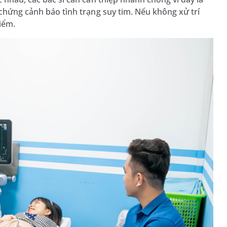
 chứng cảnh báo tình trạng suy tim. Nếu không xử trí
hiểm.