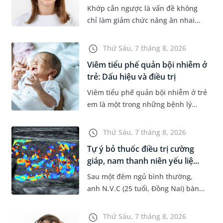
Khớp cắn ngược là vấn đề không
chỉ làm giảm chức năng ăn nhai
của trẻ mà còn làm mất đi sự cân
đối của khuôn mặt. Do đó, cần khắc
Thứ Sáu, 7 tháng 8, 2026
phục sớm tình trạng này để...
Viêm tiểu phế quản bội nhiễm ở
trẻ: Dấu hiệu và điều trị
Viêm tiểu phế quản bội nhiễm ở trẻ
em là một trong những bệnh lý
đường hô hấp nguy hiểm, thường
bùng phát vào thời điểm giao mùa.
Thứ Sáu, 7 tháng 8, 2026
Khi những tổn thương ban đầ...
Tự ý bỏ thuốc điều trị cường
giáp, nam thanh niên yếu liệ...
Sau một đêm ngủ bình thường,
anh N.V.C (25 tuổi, Đồng Nai) bàng
hoàng phát hiện yếu liệt 2 chân,
không thể vận động đi lại được. Kết
Thứ Sáu, 7 tháng 8, 2026