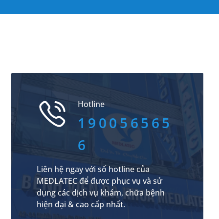
Hotline
190056565
6
Liên hệ ngay với số hotline của
MEDLATEC để được phục vụ và sử
dụng các dịch vụ khám, chữa bệnh
hiện đại & cao cấp nhất.