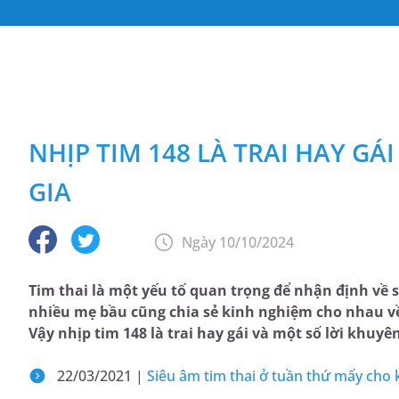
NHỊP TIM 148 LÀ TRAI HAY GÁ
GIA
Ngày 10/10/2024
Tim thai là một yếu tố quan trọng để nhận định về s
nhiều mẹ bầu cũng chia sẻ kinh nghiệm cho nhau về 
Vậy nhịp tim 148 là trai hay gái và một số lời khuyê
22/03/2021 |
Siêu âm tim thai ở tuần thứ mấy cho 