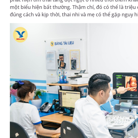
một biểu hiện bất thường. Thậm chí, đó có thể là triệu
đúng cách và kịp thời, thai nhi và mẹ có thể gặp nguy 