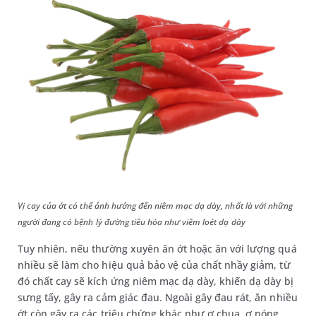
Vị cay của ớt có thể ảnh hưởng đến niêm mạc dạ dày, nhất là với những
người đang có bệnh lý đường tiêu hóa như viêm loét dạ dày
Tuy nhiên, nếu thường xuyên ăn ớt hoặc ăn với lượng quá
nhiều sẽ làm cho hiệu quả bảo vệ của chất nhầy giảm, từ
đó chất cay sẽ kích ứng niêm mạc dạ dày, khiến dạ dày bị
sưng tấy, gây ra cảm giác đau. Ngoài gây đau rát, ăn nhiều
ớt còn gây ra các triệu chứng khác như ợ chua, ợ nóng,