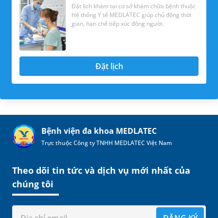
Đặt lịch khám tại cơ sở khám chữa bệnh thuộc
Hệ thống Y tế MEDLATEC giúp chủ động thời
gian, hạn chế tiếp xúc đông người.
Đặt lịch
Bệnh viện đa khoa MEDLATEC
Trực thuộc Công ty TNHH MEDLATEC Việt Nam
Theo dõi tin tức và dịch vụ mới nhất của
chúng tôi
ĐĂNG KÝ