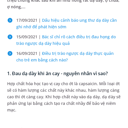
triệu chứng khác sau khi ăn như nóng rát dạ dày, ợ chua,
ợ nóng,...
17/09/2021 |
Dấu hiệu cảnh báo ung thư dạ dày cần
ghi nhớ để phát hiện sớm
15/09/2021 |
Bác sĩ chỉ rõ cách điều trị đau họng do
trào ngược dạ dày hiệu quả
16/09/2021 |
Điều trị trào ngược dạ dày thực quản
cho trẻ em bằng cách nào?
1. Đau dạ dày khi ăn cay - nguyên nhân vì sao?
Hợp chất hóa học tạo vị cay cho ớt là capsaicin. Mỗi loại ớt
sẽ có hàm lượng các chất này khác nhau, hàm lượng càng
cao thì ớt càng cay. Khi hợp chất này vào dạ dày, dạ dày sẽ
phản ứng lại bằng cách tạo ra chất nhầy để bảo vệ niêm
mạc.