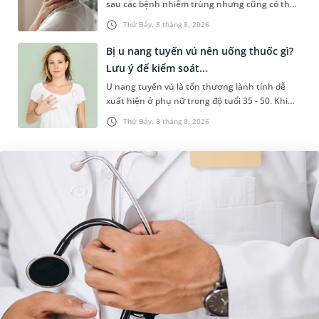
sau các bệnh nhiễm trùng nhưng cũng có thể
liên quan đến lao hạch hoặc ung thư. Để tìm
Thứ Bảy, 8 tháng 8, 2026
hiểu nguyên nhân gây viêm,...
Bị u nang tuyến vú nên uống thuốc gì?
Lưu ý để kiểm soát...
U nang tuyến vú là tổn thương lành tính dễ
xuất hiện ở phụ nữ trong độ tuổi 35 - 50. Khi
được chẩn đoán mắc bệnh, nhiều người
Thứ Bảy, 8 tháng 8, 2026
thường băn khoăn u nang tuyến v...