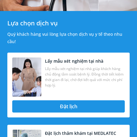
Lựa chọn dịch vụ
Quý khách hàng vui lòng lựa chọn dịch vụ y tế theo nhu
cầu!
Lấy mẫu xét nghiệm tại nhà
Lấy mẫu xét nghiệm tại nhà giúp khách hàng
chủ động tầm soát bệnh lý. Đồng thời tiết kiệm
thời gian đi lại, chờ đợi kết quả với mức chi phí
hợp lý.
Đặt lịch
Đặt lịch thăm khám tại MEDLATEC