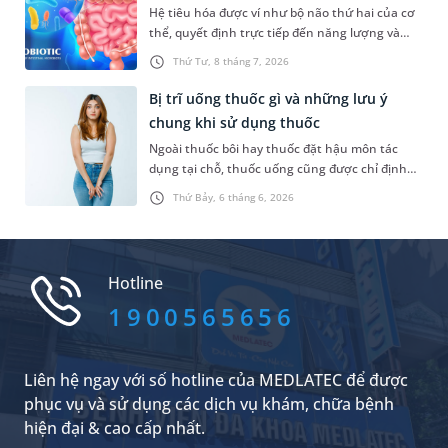
Hệ tiêu hóa được ví như bộ não thứ hai của cơ
biện pháp giúp giảm đau hiệu quả.
thể, quyết định trực tiếp đến năng lượng và
khả năng miễn dịch. Để hỗ trợ tăng cường
Thứ Tư, 8 tháng 7, 2026
chức năng của cơ quan này, nhiều người
thường lựa chọn bổ sung thêm men vi sinh
Bị trĩ uống thuốc gì và những lưu ý
đường ruột. Vậy đây là sản phẩm gì, có nên sử
chung khi sử dụng thuốc
dụng nhiều hay không,...?
Ngoài thuốc bôi hay thuốc đặt hậu môn tác
dụng tại chỗ, thuốc uống cũng được chỉ định
cho người bị trĩ trong một số trường hợp. Vậy,
Thứ Bảy, 6 tháng 6, 2026
người bị trĩ uống thuốc gì để giảm triệu chứng
khó chịu và làm thế nào để kiểm soát tình
trạng bệnh hiệu quả?
Hotline
1900565656
Liên hệ ngay với số hotline của MEDLATEC để được
phục vụ và sử dụng các dịch vụ khám, chữa bệnh
hiện đại & cao cấp nhất.