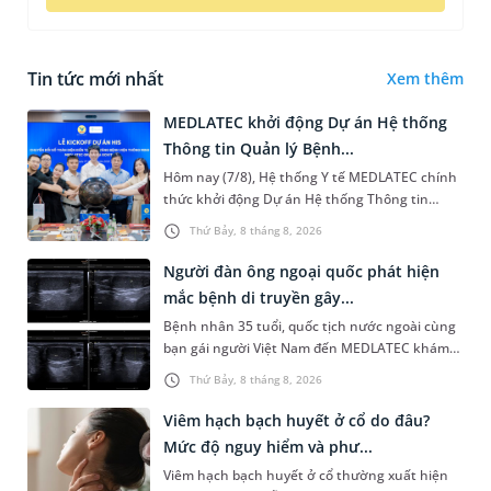
Tin tức mới nhất
Xem thêm
MEDLATEC khởi động Dự án Hệ thống
Thông tin Quản lý Bệnh...
Hôm nay (7/8), Hệ thống Y tế MEDLATEC chính
thức khởi động Dự án Hệ thống Thông tin
Quản lý Bệnh viện (HIS - Hospital Information
Thứ Bảy, 8 tháng 8, 2026
System) giai đoạn mới. Dự á...
Người đàn ông ngoại quốc phát hiện
mắc bệnh di truyền gây...
Bệnh nhân 35 tuổi, quốc tịch nước ngoài cùng
bạn gái người Việt Nam đến MEDLATEC khám
sức khỏe tiền hôn nhân. Qua thăm khám và
Thứ Bảy, 8 tháng 8, 2026
làm các xét nghiệm chuyên sâu,...
Viêm hạch bạch huyết ở cổ do đâu?
Mức độ nguy hiểm và phư...
Viêm hạch bạch huyết ở cổ thường xuất hiện