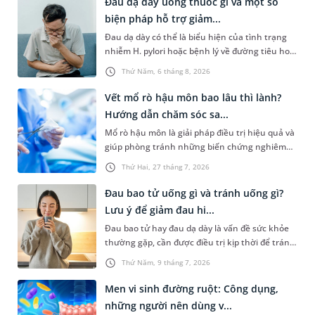
Đau dạ dày uống thuốc gì và một số
biện pháp hỗ trợ giảm...
Đau dạ dày có thể là biểu hiện của tình trạng
nhiễm H. pylori hoặc bệnh lý về đường tiêu hoá
khác. Dựa theo nguyên nhân cụ thể, bác sĩ sẽ
Thứ Năm, 6 tháng 8, 2026
cân nhắc chỉ định phương pháp điều trị, loại
thuốc giảm đau phù hợp. Nếu chưa biết người
Vết mổ rò hậu môn bao lâu thì lành?
bị đau dạ dày uống thuốc gì, bạn đọc có thể
Hướng dẫn chăm sóc sa...
tham khảo thông tin trong bài viết sau.
Mổ rò hậu môn là giải pháp điều trị hiệu quả và
giúp phòng tránh những biến chứng nghiêm
trọng do căn bệnh này gây ra. Người bệnh
Thứ Hai, 27 tháng 7, 2026
thường khá lo lắng trước khi mổ và có chung
một thắc mắc là “vết mổ rò hậu môn bao lâu thì
Đau bao tử uống gì và tránh uống gì?
lành”. Bài viết dưới đây là câu trả lời chi tiết và
Lưu ý để giảm đau hi...
một số hướng dẫn về cách cách sóc sau phẫu
Đau bao tử hay đau dạ dày là vấn đề sức khỏe
thuật giúp người bệnh sớm hồi phục.
thường gặp, cần được điều trị kịp thời để tránh
gây ảnh hưởng đến sức khỏe và sinh hoạt
Thứ Năm, 9 tháng 7, 2026
thường ngày. Trong đó, chế độ ăn uống là một
trong những yếu tố quan trọng để giảm áp lực
Men vi sinh đường ruột: Công dụng,
cho bao tử. Vậy đau bao tử uống gì và tránh
những người nên dùng v...
uống gì? Dưới đây là đáp án cụ thể và một số