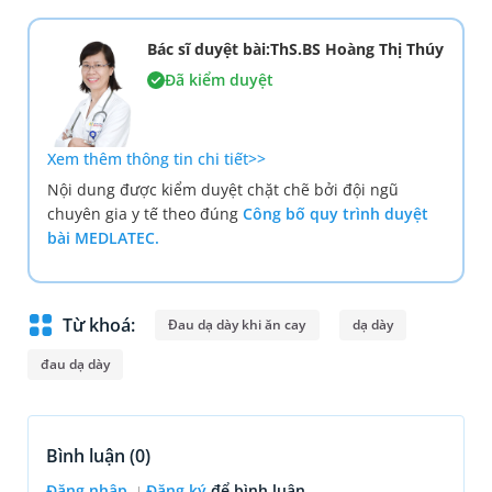
Bác sĩ duyệt bài:ThS.BS Hoàng Thị Thúy
Đã kiểm duyệt
Xem thêm thông tin chi tiết>>
Nội dung được kiểm duyệt chặt chẽ bởi đội ngũ
chuyên gia y tế theo đúng
Công bố quy trình duyệt
bài MEDLATEC.
Từ khoá:
Đau dạ dày khi ăn cay
dạ dày
đau dạ dày
Bình luận (
0
)
Đăng nhập
Đăng ký
để bình luận