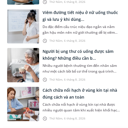
Thứ Năm, 6 tháng 8, 2026
cân nhắc chỉ định p...
Viêm đường tiết niệu ở nữ uống thuốc
gì và lưu ý khi dùng...
Do đặc điểm cấu trúc niệu đạo ngắn và nằm
gần hậu môn nên nữ giới thường dễ bị viêm
đường tiết niệu hơn nam giới. Tùy theo nguyên
Thứ Năm, 6 tháng 8, 2026
nhân, mức độ nhiễm trùng và...
Người bị ung thư có uống được sâm
không? Những điều cần b...
Nhiều người bệnh thường tìm đến nhân sâm
như một cách bồi bổ cơ thể trong quá trình
điều trị ung thư. Tuy nhiên, câu hỏi người bị
Thứ Năm, 6 tháng 8, 2026
ung thư có uống được sâm kh...
Cách chữa nổi hạch ở vùng kín tại nhà
đúng cách và an toàn
Cách chữa nổi hạch ở vùng kín tại nhà được
nhiều người quan tâm khi xuất hiện khối hạch
nhỏ ở vùng bẹn hoặc cơ quan sinh dục. Nếu
Thứ Năm, 6 tháng 8, 2026
hạch mới xuất hiện, kích th...