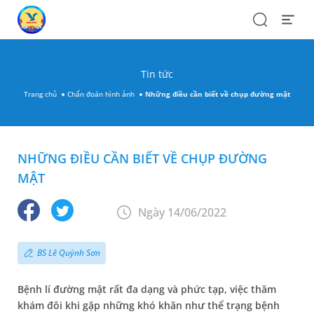
Search
Open
Menu
Tin tức
Trang chủ
Chẩn đoán hình ảnh
Những điều cần biết về chụp đường mật
NHỮNG ĐIỀU CẦN BIẾT VỀ CHỤP ĐƯỜNG
MẬT
Ngày 14/06/2022
BS Lê Quỳnh Sơn
Bệnh lí đường mật rất đa dạng và phức tạp, việc thăm
khám đôi khi gặp những khó khăn như thể trạng bệnh