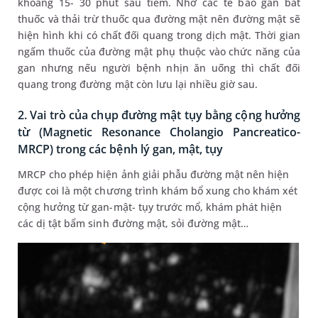
khoảng 15- 30 phút sau tiêm. Nhờ các tế bào gan bắt
thuốc và thải trừ thuốc qua đường mật nên đường mật sẽ
hiện hình khi có chất đối quang trong dịch mật. Thời gian
ngấm thuốc của đường mật phụ thuộc vào chức năng của
gan nhưng nếu người bệnh nhịn ăn uống thì chất đối
quang trong đường mật còn lưu lại nhiều giờ sau.
2. Vai trò của chụp đường mật tụy bằng cộng hưởng
từ (Magnetic Resonance Cholangio Pancreatico-
MRCP) trong các bệnh lý gan, mật, tụy
MRCP cho phép hiện ảnh giải phẫu đường mật nên hiện
được coi là một chương trình khám bổ xung cho khám xét
cộng hưởng từ gan-mật- tụy trước mổ, khám phát hiện
các dị tật bẩm sinh đường mật, sỏi đường mật…