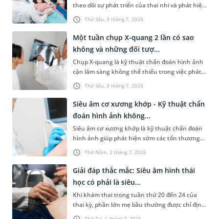
theo dõi sự phát triển của thai nhi và phát hiện
sớm những bất thường các dị tật nếu có. Bài
Thứ Sáu, 3 tháng 7, 2026
viết dưới đây sẽ giúp chị em hiểu rõ siêu âm
hình thái học là gì, cần thực hiện vào những
Một tuần chụp X-quang 2 lần có sao
thời điểm nào của thai kỳ và một số vấn đề mẹ
không và những đối tượ...
bầu cần lưu ý để có thai kỳ an toàn, khỏe
Chụp X-quang là kỹ thuật chẩn đoán hình ảnh
mạnh.
cận lâm sàng không thể thiếu trong việc phát
hiện và điều trị nhiều bệnh lý. Tuy nhiên, do
Thứ Sáu, 3 tháng 7, 2026
phương pháp này sử dụng tia bức xạ, không ít
bệnh nhân lo lắng liệu Một tuần chụp X-quang
Siêu âm cơ xương khớp - Kỹ thuật chẩn
2 lần có sao không và tần suất thực hiện thế
đoán hình ảnh không...
nào mới an toàn. Bài viết dưới đây sẽ giải đáp
Siêu âm cơ xương khớp là kỹ thuật chẩn đoán
chi tiết thắc mắc trên, giúp bạn có cái nhìn
hình ảnh giúp phát hiện sớm các tổn thương
chính xác hơn để bảo vệ sức khỏe bản thân
từ sâu bên trong hệ vận động mà mắt thường
một cách khoa học nhất.
Thứ Năm, 2 tháng 7, 2026
không thể nhìn thấy. Vậy phương pháp này
thường được ứng dụng trong trường hợp nào
Giải đáp thắc mắc: Siêu âm hình thái
và quy trình thực hiện ra sao? Bài viết sau đây
học có phải là siêu...
sẽ cung cấp các thông tin chi tiết hơn để bạn
Khi khám thai trong tuần thứ 20 đến 24 của
đọc tham khảo.
thai kỳ, phần lớn mẹ bầu thường được chỉ định
siêu âm hình thái học và siêu âm 4D. Vậy, siêu
Thứ Tư, 1 tháng 7, 2026