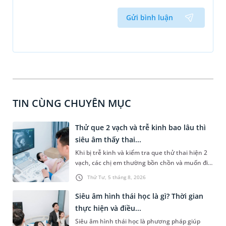
Gửi bình luận
TIN CÙNG CHUYÊN MỤC
Thử que 2 vạch và trễ kinh bao lâu thì
siêu âm thấy thai...
Khi bị trễ kinh và kiểm tra que thử thai hiện 2
vạch, các chị em thường bồn chồn và muốn đi
siêu âm ngay để được nhìn thấy thai nhi.
Thứ Tư, 5 tháng 8, 2026
Nhưng liệu siêu âm sớm như vậy có nên hay
không và trễ kinh bao lâu thì siêu âm thấy thai?
Siêu âm hình thái học là gì? Thời gian
Bài viết sau đây sẽ giúp các bạn giải đáp chi tiết
thực hiện và điều...
hơn các thắc mắc này.
Siêu âm hình thái học là phương pháp giúp