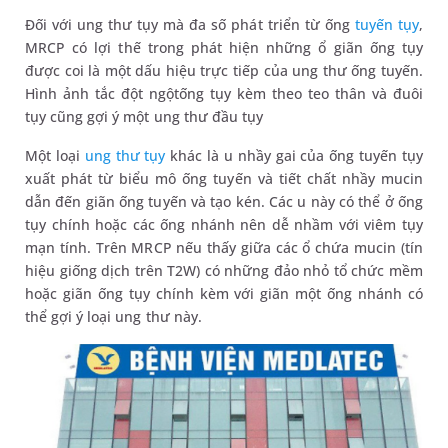
Đối với ung thư tụy mà đa số phát triển từ ống
tuyến tụy
,
MRCP có lợi thế trong phát hiện những ổ giãn ống tụy
được coi là một dấu hiệu trực tiếp của ung thư ống tuyến.
Hình ảnh tắc đột ngộtống tụy kèm theo teo thân và đuôi
tụy cũng gợi ý một ung thư đầu tụy
Một loại
ung thư tụy
khác là u nhầy gai của ống tuyến tụy
xuất phát từ biểu mô ống tuyến và tiết chất nhầy mucin
dẫn đến giãn ống tuyến và tạo kén. Các u này có thể ở ống
tụy chính hoặc các ống nhánh nên dễ nhầm với viêm tụy
mạn tính. Trên MRCP nếu thấy giữa các ổ chứa mucin (tín
hiệu giống dịch trên T2W) có những đảo nhỏ tổ chức mềm
hoặc giãn ống tụy chính kèm với giãn một ống nhánh có
thể gợi ý loại ung thư này.