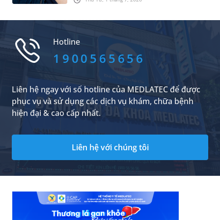
âm hình thái học có phải là siêu âm 4D không
và cần lưu ý những vấn đề gì khi thực hiện
phương pháp siêu âm này?
Hotline
1900565656
Liên hệ ngay với số hotline của MEDLATEC để được
phục vụ và sử dụng các dịch vụ khám, chữa bệnh
hiện đại & cao cấp nhất.
Liên hệ với chúng tôi