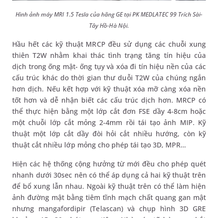
Hình ảnh máy MRI 1.5 Tesla của hãng GE tại PK MEDLATEC 99 Trích Sài-
Tây Hồ-Hà Nội.
Hầu hết các kỹ thuật MRCP đều sử dụng các chuỗi xung
thiên T2W nhằm khai thác tình trạng tăng tín hiệu của
dịch trong ống mật- ống tụy và xóa đi tín hiệu nền của các
cấu trúc khác do thời gian thư duỗi T2W của chúng ngắn
hơn dịch. Nếu kết hợp với kỹ thuật xóa mỡ càng xóa nền
tốt hơn và dễ nhận biết các cấu trúc dịch hơn. MRCP có
thể thực hiện bằng một lớp cắt đơn FSE dầy 4-8cm hoặc
một chuỗi lớp cắt mỏng 2-4mm rồi tái tạo ảnh MIP. Kỹ
thuật một lớp cắt dầy đòi hỏi cắt nhiều hướng, còn kỹ
thuật cắt nhiều lớp mỏng cho phép tái tạo 3D, MPR…
Hiện các hệ thống cộng hưởng từ mới đều cho phép quét
nhanh dưới 30sec nên có thể áp dụng cả hai kỹ thuật trên
để bổ xung lẫn nhau. Ngoài kỹ thuật trên có thể làm hiện
ảnh đường mật bằng tiêm tĩnh mạch chất quang gan mật
nhưng mangafordipir (Telascan) và chụp hình 3D GRE