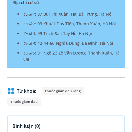
-
Địa chỉ cơ sở
:
: 87 Bùi Thị Xuân, Hai Bà Trưng, Hà Nội
Cơ sở 1
: 03 Khuất Duy Tiến, Thanh Xuân, Hà Nội
Cơ sở 2
: 99 Trích Sài, Tây Hồ, Hà Nội
Cơ sở 3
: 42-44-66 Nghĩa Dũng, Ba Đình, Hà Nội
Cơ sở 4
: 31 Ngõ 23 Lê Văn Lương, Thanh Xuân, Hà
Cơ sở 5
Nội
Từ khoá:
thuốc giảm đau răng
thuốc giảm đau
Bình luận (
0
)