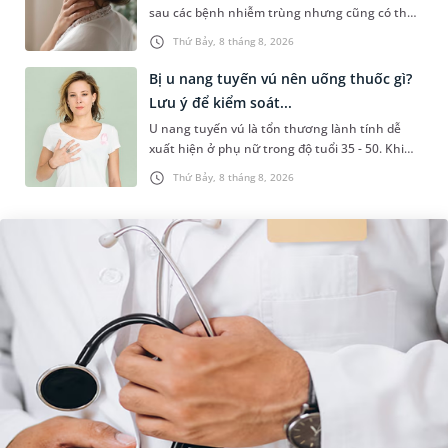
sau các bệnh nhiễm trùng nhưng cũng có thể
liên quan đến lao hạch hoặc ung thư. Để tìm
Thứ Bảy, 8 tháng 8, 2026
hiểu nguyên nhân gây viêm,...
Bị u nang tuyến vú nên uống thuốc gì?
Lưu ý để kiểm soát...
U nang tuyến vú là tổn thương lành tính dễ
xuất hiện ở phụ nữ trong độ tuổi 35 - 50. Khi
được chẩn đoán mắc bệnh, nhiều người
Thứ Bảy, 8 tháng 8, 2026
thường băn khoăn u nang tuyến v...