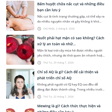
Bấm huyệt chữa nấc cụt và những điều
bạn cần lưu ý
Nấc cụt là tình trạng thường gặp, có thể xảy ra
do nhiều nguyên nhân và gây không ít khó
chịu. Bấm huyệt chữa nấc cụt là một trong
Chủ Nhật, 2 tháng 8, 2026
những phương pháp được nhiều người tìm
hiểu để hỗ trợ tình trạng này. Mời bạn cùng
Nuốt phải hạt mận có sao không? Cách
tìm hiểu sâu hơn về phương pháp chữa nấc cụt
xử lý an toàn và nhữ...
này trong bài viết dưới đây.
Mận là loại trái cây mùa hè được nhiều người
yêu thích, nhưng do thói quen ăn nhanh hoặc
sơ suất, không ít người đã vô tình nuốt phải
Thứ Tư, 29 tháng 7, 2026
hạt mận. Cấu tạo hạt mận thường cứng, có hai
đầu nhọn nên khi đi vào đường tiêu hóa rất dễ
Chỉ số AQ là gì? Cách để cải thiện và
gây ra tâm lý hoang mang, lo lắng cho người
phát triển chỉ số AQ
gặp phải. Bài viết dưới đây sẽ giải đáp chi tiết
Không phải người có IQ hay EQ cao đều dễ
giúp bạn thắc mắc nuốt phải hạt mận có sao
dàng đạt được thành công. Trong nhiều trường
không dưới góc nhìn y khoa và hướng dẫn cách
hợp, khả năng đứng vững trước áp lực, thích
xử trí an toàn, kịp thời nhất.
Thứ Tư, 22 tháng 7, 2026
nghi với nghịch cảnh và không bỏ cuộc mới là
yếu tố tạo nên sự khác biệt. Đây cũng chính là
Mewing là gì? Cách thức thực hiện và
điều được phản ánh qua chỉ số AQ. Vậy chỉ số
những điều cần lưu ý