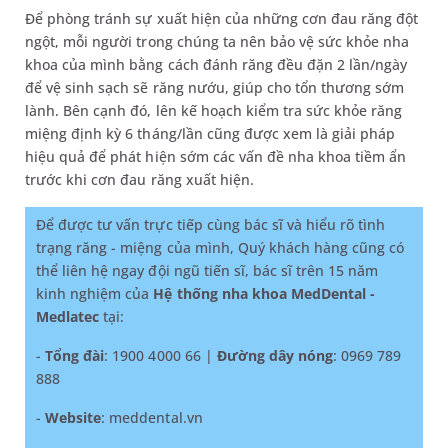
Để phòng tránh sự xuất hiện của những cơn đau răng đột
ngột, mỗi người trong chúng ta nên bảo vệ sức khỏe nha
khoa của mình bằng cách đánh răng đều đặn 2 lần/ngày
để vệ sinh sạch sẽ răng nướu, giúp cho tổn thương sớm
lành. Bên cạnh đó, lên kế hoạch kiểm tra sức khỏe răng
miệng định kỳ 6 tháng/lần cũng được xem là giải pháp
hiệu quả để phát hiện sớm các vấn đề nha khoa tiềm ẩn
trước khi cơn đau răng xuất hiện.
Để được tư vấn trực tiếp cùng bác sĩ và hiểu rõ tình
trạng răng - miệng của mình, Quý khách hàng cũng có
thể liên hệ ngay đội ngũ tiến sĩ, bác sĩ trên 15 năm
kinh nghiệm của
Hệ thống nha khoa MedDental -
Medlatec
tại:
-
Tổng đài
: 1900 4000 66 |
Đường dây nóng
: 0969 789
888
-
Website
: meddental.vn