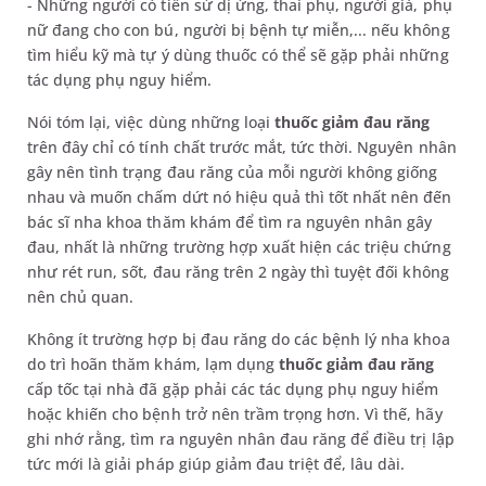
- Những người có tiền sử dị ứng, thai phụ, người già, phụ
nữ đang cho con bú, người bị bệnh tự miễn,... nếu không
tìm hiểu kỹ mà tự ý dùng thuốc có thể sẽ gặp phải những
tác dụng phụ nguy hiểm.
Nói tóm lại, việc dùng những loại
thuốc giảm đau răng
trên đây chỉ có tính chất trước mắt, tức thời. Nguyên nhân
gây nên tình trạng đau răng của mỗi người không giống
nhau và muốn chấm dứt nó hiệu quả thì tốt nhất nên đến
bác sĩ nha khoa thăm khám để tìm ra nguyên nhân gây
đau, nhất là những trường hợp xuất hiện các triệu chứng
như rét run, sốt, đau răng trên 2 ngày thì tuyệt đối không
nên chủ quan.
Không ít trường hợp bị đau răng do các bệnh lý nha khoa
do trì hoãn thăm khám, lạm dụng
thuốc giảm đau răng
cấp tốc tại nhà đã gặp phải các tác dụng phụ nguy hiểm
hoặc khiến cho bệnh trở nên trầm trọng hơn. Vì thế, hãy
ghi nhớ rằng, tìm ra nguyên nhân đau răng để điều trị lập
tức mới là giải pháp giúp giảm đau triệt để, lâu dài.