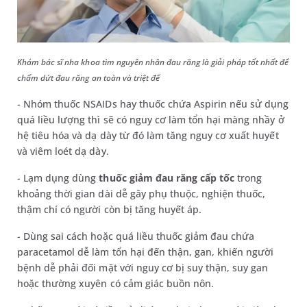
Khám bác sĩ nha khoa tìm nguyên nhân đau răng là giải pháp tốt nhất để
chấm dứt đau răng an toàn và triệt để
- Nhóm thuốc NSAIDs hay thuốc chứa Aspirin nếu sử dụng
quá liều lượng thì sẽ có nguy cơ làm tổn hại màng nhầy ở
hệ tiêu hóa và dạ dày từ đó làm tăng nguy cơ xuất huyết
và viêm loét dạ dày.
- Lạm dụng dùng
thuốc giảm đau răng cấp tốc
trong
khoảng thời gian dài dễ gây phụ thuộc, nghiện thuốc,
thậm chí có người còn bị tăng huyết áp.
- Dùng sai cách hoặc quá liều thuốc giảm đau chứa
paracetamol dễ làm tổn hại đến thận, gan, khiến người
bệnh dễ phải đối mặt với nguy cơ bị suy thận, suy gan
hoặc thường xuyên có cảm giác buồn nôn.