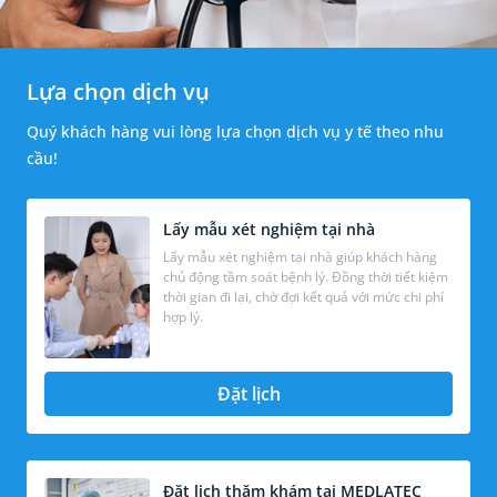
Lựa chọn dịch vụ
Quý khách hàng vui lòng lựa chọn dịch vụ y tế theo nhu
cầu!
Lấy mẫu xét nghiệm tại nhà
Lấy mẫu xét nghiệm tại nhà giúp khách hàng
chủ động tầm soát bệnh lý. Đồng thời tiết kiệm
thời gian đi lại, chờ đợi kết quả với mức chi phí
hợp lý.
Đặt lịch
Đặt lịch thăm khám tại MEDLATEC