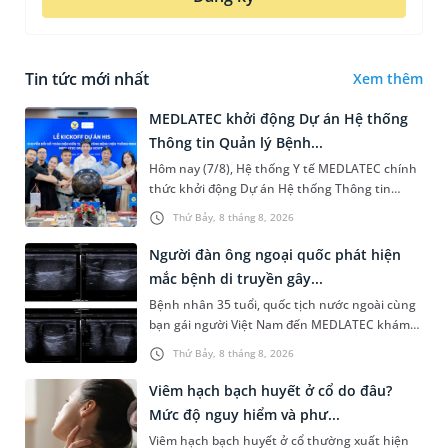
Tin tức mới nhất
Xem thêm
MEDLATEC khởi động Dự án Hệ thống
Thông tin Quản lý Bệnh...
Hôm nay (7/8), Hệ thống Y tế MEDLATEC chính
thức khởi động Dự án Hệ thống Thông tin
Quản lý Bệnh viện (HIS - Hospital Information
Thứ Bảy, 8 tháng 8, 2026
System) giai đoạn mới. Dự á...
Người đàn ông ngoại quốc phát hiện
mắc bệnh di truyền gây...
Bệnh nhân 35 tuổi, quốc tịch nước ngoài cùng
bạn gái người Việt Nam đến MEDLATEC khám
sức khỏe tiền hôn nhân. Qua thăm khám và
Thứ Bảy, 8 tháng 8, 2026
làm các xét nghiệm chuyên sâu,...
Viêm hạch bạch huyết ở cổ do đâu?
Mức độ nguy hiểm và phư...
Viêm hạch bạch huyết ở cổ thường xuất hiện