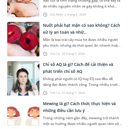
Nấc cụt là tình trạng thường gặp, có thể xảy ra
do nhiều nguyên nhân và gây không ít khó
chịu. Bấm huyệt chữa nấc cụt là một trong
Chủ Nhật, 2 tháng 8, 2026
những phương pháp được nhiều người tìm
hiểu để hỗ trợ tình trạng này. Mời bạn cùng
Nuốt phải hạt mận có sao không? Cách
tìm hiểu sâu hơn về phương pháp chữa nấc cụt
xử lý an toàn và nhữ...
này trong bài viết dưới đây.
Mận là loại trái cây mùa hè được nhiều người
yêu thích, nhưng do thói quen ăn nhanh hoặc
sơ suất, không ít người đã vô tình nuốt phải
Thứ Tư, 29 tháng 7, 2026
hạt mận. Cấu tạo hạt mận thường cứng, có hai
đầu nhọn nên khi đi vào đường tiêu hóa rất dễ
Chỉ số AQ là gì? Cách để cải thiện và
gây ra tâm lý hoang mang, lo lắng cho người
phát triển chỉ số AQ
gặp phải. Bài viết dưới đây sẽ giải đáp chi tiết
Không phải người có IQ hay EQ cao đều dễ
giúp bạn thắc mắc nuốt phải hạt mận có sao
dàng đạt được thành công. Trong nhiều trường
không dưới góc nhìn y khoa và hướng dẫn cách
hợp, khả năng đứng vững trước áp lực, thích
xử trí an toàn, kịp thời nhất.
Thứ Tư, 22 tháng 7, 2026
nghi với nghịch cảnh và không bỏ cuộc mới là
yếu tố tạo nên sự khác biệt. Đây cũng chính là
Mewing là gì? Cách thức thực hiện và
điều được phản ánh qua chỉ số AQ. Vậy chỉ số
những điều cần lưu ý
AQ là gì, được xác định ra sao và làm thế nào để
Trong những năm gần đây, mewing trở thành
cải thiện chỉ số này? Hãy cùng tìm hiểu trong
một xu hướng được nhiều người quan tâm với
bài viết dưới đây.