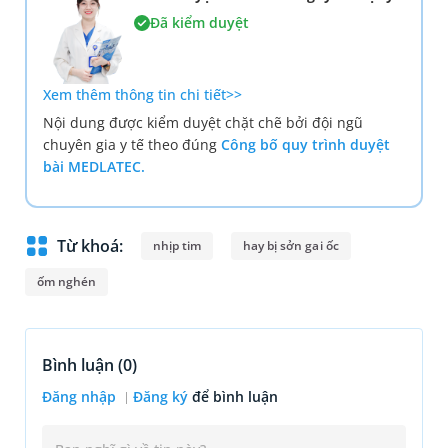
Đã kiểm duyệt
Xem thêm thông tin chi tiết>>
Nội dung được kiểm duyệt chặt chẽ bởi đội ngũ
chuyên gia y tế theo đúng
Công bố quy trình duyệt
bài MEDLATEC.
Từ khoá:
nhịp tim
hay bị sởn gai ốc
ốm nghén
Bình luận (
0
)
Đăng nhập
Đăng ký
để bình luận