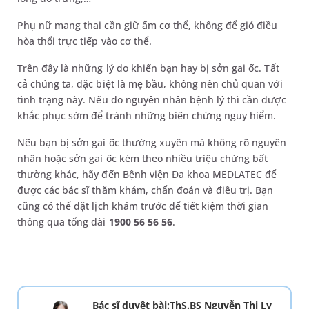
Phụ nữ mang thai cần giữ ấm cơ thể, không để gió điều
hòa thổi trực tiếp vào cơ thể.
Trên đây là những lý do khiến bạn hay bị sởn gai ốc. Tất
cả chúng ta, đặc biệt là mẹ bầu, không nên chủ quan với
tình trạng này. Nếu do nguyên nhân bệnh lý thì cần được
khắc phục sớm để tránh những biến chứng nguy hiểm.
Nếu bạn bị sởn gai ốc thường xuyên mà không rõ nguyên
nhân hoặc sởn gai ốc kèm theo nhiều triệu chứng bất
thường khác, hãy đến Bệnh viện Đa khoa MEDLATEC để
được các bác sĩ thăm khám, chẩn đoán và điều trị. Bạn
cũng có thể đặt lịch khám trước để tiết kiệm thời gian
thông qua tổng đài
1900 56 56 56
.
Bác sĩ duyệt bài:ThS.BS Nguyễn Thị Ly