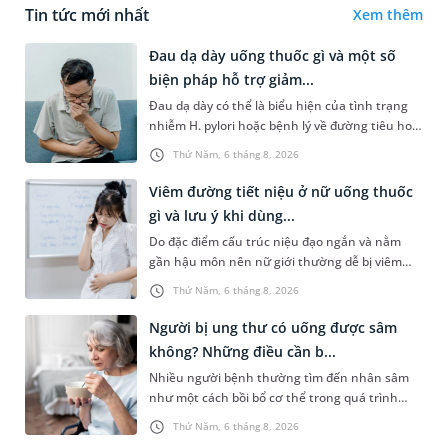
Tin tức mới nhất
Xem thêm
Đau dạ dày uống thuốc gì và một số
biện pháp hỗ trợ giảm...
Đau dạ dày có thể là biểu hiện của tình trạng
nhiễm H. pylori hoặc bệnh lý về đường tiêu hoá
khác. Dựa theo nguyên nhân cụ thể, bác sĩ sẽ
Thứ Năm, 6 tháng 8, 2026
cân nhắc chỉ định p...
Viêm đường tiết niệu ở nữ uống thuốc
gì và lưu ý khi dùng...
Do đặc điểm cấu trúc niệu đạo ngắn và nằm
gần hậu môn nên nữ giới thường dễ bị viêm
đường tiết niệu hơn nam giới. Tùy theo nguyên
Thứ Năm, 6 tháng 8, 2026
nhân, mức độ nhiễm trùng và...
Người bị ung thư có uống được sâm
không? Những điều cần b...
Nhiều người bệnh thường tìm đến nhân sâm
như một cách bồi bổ cơ thể trong quá trình
điều trị ung thư. Tuy nhiên, câu hỏi người bị
Thứ Năm, 6 tháng 8, 2026
ung thư có uống được sâm kh...