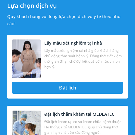
Lựa chọn dịch vụ
Quý khách hàng vui lòng lựa chọn dịch vụ y tế theo nhu
cầu!
Lấy mẫu xét nghiệm tại nhà
Lấy mẫu xét nghiệm tại nhà giúp khách hàng
chủ động tầm soát bệnh lý. Đồng thời tiết kiệm
thời gian đi lại, chờ đợi kết quả với mức chi phí
hợp lý.
Đặt lịch
Đặt lịch thăm khám tại MEDLATEC
Đặt lịch khám tại cơ sở khám chữa bệnh thuộc
Hệ thống Y tế MEDLATEC giúp chủ động thời
gian, hạn chế tiếp xúc đông người.