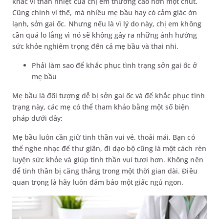
khác vì thân nhiệt của chị em thường cao hơn một chút.
Cũng chính vì thế, mà nhiều mẹ bầu hay có cảm giác ớn
lạnh, sởn gai ốc. Nhưng nếu là vì lý do này, chị em không
cần quá lo lắng vì nó sẽ không gây ra những ảnh hưởng
sức khỏe nghiêm trọng đến cả mẹ bầu và thai nhi.
Phải làm sao để khắc phục tình trạng sởn gai ốc ở
mẹ bầu
Mẹ bầu là đối tượng dễ bị sởn gai ốc và để khắc phục tình
trạng này, các mẹ có thể tham khảo bằng một số biện
pháp dưới đây:
Mẹ bầu luôn cần giữ tinh thần vui vẻ, thoải mái. Bạn có
thể nghe nhạc để thư giãn, đi dạo bộ cũng là một cách rèn
luyện sức khỏe và giúp tinh thần vui tươi hơn. Không nên
để tinh thần bị căng thẳng trong một thời gian dài. Điều
quan trọng là hãy luôn đảm bảo một giấc ngủ ngon.