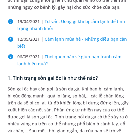
ốc thì bạn cũng không nên chủ quan vì nó có thể tiềm ẩn
những nguy cơ bệnh lý, gây hại cho sức khỏe của bạn.
19/04/2021 |
Tư vấn: Uống gì khi bị cảm lạnh để tình
trạng nhanh khỏi
12/05/2021 |
Cảm lạnh mùa hè - Những điều bạn cần
biết
06/05/2021 |
Thói quen nào sẽ giúp bạn tránh cảm
lạnh hiệu quả?
1. Tình trạng sởn gai ốc là như thế nào?
Sởn gai ốc hay còn gọi là sởn da gà. Khi bạn bị cảm lạnh,
bị xúc động mạnh, quá lo lắng, sợ hãi,… các lỗ chân lông
trên da sẽ bị co lại, từ đó khiến lông bị dựng đứng lên, gây
xuất hiện các nốt sần. Phản ứng tự nhiên này của cơ thể
được gọi là sởn gai ốc. Tình trạng nổi da gà có thể xảy ra ở
nhiều vùng da trên cơ thể nhưng phổ biến ở cánh tay, cổ
và chân,… Sau một thời gian ngắn, da của bạn sẽ trở về