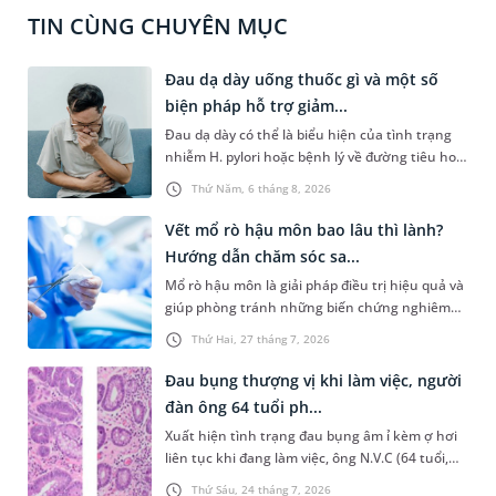
TIN CÙNG CHUYÊN MỤC
Đau dạ dày uống thuốc gì và một số
biện pháp hỗ trợ giảm...
Đau dạ dày có thể là biểu hiện của tình trạng
nhiễm H. pylori hoặc bệnh lý về đường tiêu hoá
khác. Dựa theo nguyên nhân cụ thể, bác sĩ sẽ
Thứ Năm, 6 tháng 8, 2026
cân nhắc chỉ định phương pháp điều trị, loại
thuốc giảm đau phù hợp. Nếu chưa biết người
Vết mổ rò hậu môn bao lâu thì lành?
bị đau dạ dày uống thuốc gì, bạn đọc có thể
Hướng dẫn chăm sóc sa...
tham khảo thông tin trong bài viết sau.
Mổ rò hậu môn là giải pháp điều trị hiệu quả và
giúp phòng tránh những biến chứng nghiêm
trọng do căn bệnh này gây ra. Người bệnh
Thứ Hai, 27 tháng 7, 2026
thường khá lo lắng trước khi mổ và có chung
một thắc mắc là “vết mổ rò hậu môn bao lâu thì
Đau bụng thượng vị khi làm việc, người
lành”. Bài viết dưới đây là câu trả lời chi tiết và
đàn ông 64 tuổi ph...
một số hướng dẫn về cách cách sóc sau phẫu
Xuất hiện tình trạng đau bụng âm ỉ kèm ợ hơi
thuật giúp người bệnh sớm hồi phục.
liên tục khi đang làm việc, ông N.V.C (64 tuổi,
Hà Nội) đến bệnh viện thăm khám và bất ngờ
Thứ Sáu, 24 tháng 7, 2026