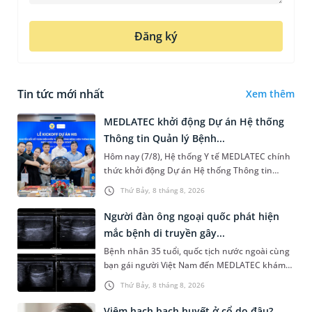
Đăng ký
Tin tức mới nhất
Xem thêm
MEDLATEC khởi động Dự án Hệ thống
Thông tin Quản lý Bệnh...
Hôm nay (7/8), Hệ thống Y tế MEDLATEC chính
thức khởi động Dự án Hệ thống Thông tin
Quản lý Bệnh viện (HIS - Hospital Information
Thứ Bảy, 8 tháng 8, 2026
System) giai đoạn mới. Dự á...
Người đàn ông ngoại quốc phát hiện
mắc bệnh di truyền gây...
Bệnh nhân 35 tuổi, quốc tịch nước ngoài cùng
bạn gái người Việt Nam đến MEDLATEC khám
sức khỏe tiền hôn nhân. Qua thăm khám và
Thứ Bảy, 8 tháng 8, 2026
làm các xét nghiệm chuyên sâu,...
Viêm hạch bạch huyết ở cổ do đâu?