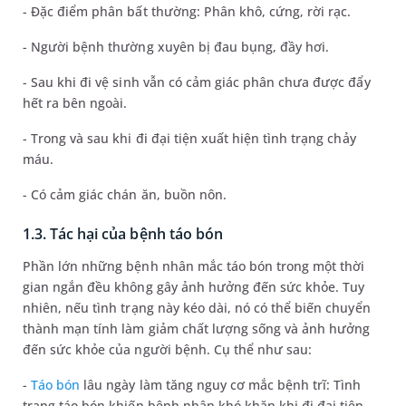
- Đặc điểm phân bất thường: Phân khô, cứng, rời rạc.
- Người bệnh thường xuyên bị đau bụng, đầy hơi.
- Sau khi đi vệ sinh vẫn có cảm giác phân chưa được đẩy
hết ra bên ngoài.
- Trong và sau khi đi đại tiện xuất hiện tình trạng chảy
máu.
- Có cảm giác chán ăn, buồn nôn.
1.3. Tác hại của bệnh táo bón
Phần lớn những bệnh nhân mắc táo bón trong một thời
gian ngắn đều không gây ảnh hưởng đến sức khỏe. Tuy
nhiên, nếu tình trạng này kéo dài, nó có thể biến chuyển
thành mạn tính làm giảm chất lượng sống và ảnh hưởng
đến sức khỏe của người bệnh. Cụ thể như sau:
-
Táo bón
lâu ngày làm tăng nguy cơ mắc bệnh trĩ: Tình
trạng táo bón khiến bệnh nhân khó khăn khi đi đại tiện,