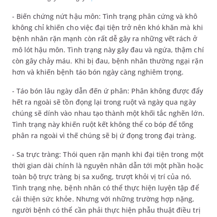
- Biến chứng nứt hậu môn: Tình trạng phân cứng và khô
không chỉ khiến cho việc đại tiện trở nên khó khăn mà khi
bệnh nhân rặn mạnh còn rất dễ gây ra những vết rách ở
mô lót hậu môn. Tình trạng này gây đau và ngứa, thậm chí
còn gây chảy máu. Khi bị đau, bệnh nhân thường ngại rặn
hơn và khiến bệnh táo bón ngày càng nghiêm trọng.
- Táo bón lâu ngày dẫn đến ứ phân: Phân không được đẩy
hết ra ngoài sẽ tồn đọng lại trong ruột và ngày qua ngày
chúng sẽ dính vào nhau tạo thành một khối tắc nghẽn lớn.
Tình trạng này khiến ruột kết không thể co bóp để tống
phân ra ngoài vì thế chúng sẽ bị ứ đọng trong đại tràng.
- Sa trực tràng: Thói quen rặn mạnh khi đại tiện trong một
thời gian dài chính là nguyên nhân dẫn tới một phần hoặc
toàn bộ trực tràng bị sa xuống, trượt khỏi vị trí của nó.
Tình trạng nhẹ, bệnh nhân có thể thực hiện luyện tập để
cải thiện sức khỏe. Nhưng với những trường hợp nặng,
người bệnh có thể cần phải thực hiện phẫu thuật điều trị