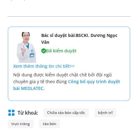
Bác sĩ duyệt bài:BSCKI. Dương Ngọc
Vân
Đã kiểm duyệt
Xem thêm thông tin chi tiết>>
Nội dung được kiểm duyệt chặt chẽ bởi đội ngũ
chuyên gia y tế theo đúng
Công bố quy trình duyệt
bài MEDLATEC.
Từ khoá:
Chữa táo bón cấp tốc
bệnh trĩ
trực tràng
táo bón