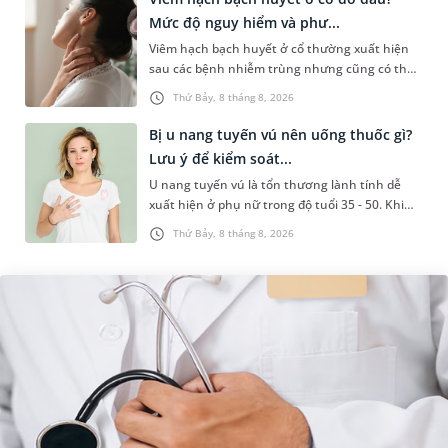
Mức độ nguy hiểm và phư...
Viêm hạch bạch huyết ở cổ thường xuất hiện
sau các bệnh nhiễm trùng nhưng cũng có thể
liên quan đến lao hạch hoặc ung thư. Để tìm
Thứ Bảy, 8 tháng 8, 2026
hiểu nguyên nhân gây viêm,...
Bị u nang tuyến vú nên uống thuốc gì?
Lưu ý để kiểm soát...
U nang tuyến vú là tổn thương lành tính dễ
xuất hiện ở phụ nữ trong độ tuổi 35 - 50. Khi
được chẩn đoán mắc bệnh, nhiều người
Thứ Bảy, 8 tháng 8, 2026
thường băn khoăn u nang tuyến v...