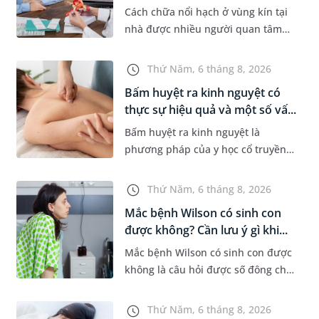
Cách chữa nổi hạch ở vùng kín tại
nhà được nhiều người quan tâm
khi xuất hiện khối hạch nhỏ ở vùng
bẹn hoặc cơ quan sinh dục. Nếu
Thứ Năm, 6 tháng 8, 2026
hạch mới xuất hiện, kích th...
Bấm huyệt ra kinh nguyệt có
thực sự hiệu quả và một số vấ...
Bấm huyệt ra kinh nguyệt là
phương pháp của y học cổ truyền
được nhiều phụ nữ quan tâm khi
gặp tình trạng chậm kinh hoặc kinh
Thứ Năm, 6 tháng 8, 2026
nguyệt không đều. Vậy phương
Mắc bệnh Wilson có sinh con
ph...
được không? Cần lưu ý gì khi...
Mắc bệnh Wilson có sinh con được
không là câu hỏi được số đông chị
em trong độ tuổi sinh sản quan
tâm. Trên thực tế, người mắc bệnh
Thứ Năm, 6 tháng 8, 2026