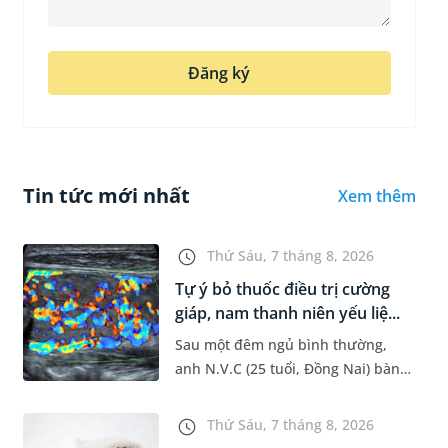
Đăng ký
Tin tức mới nhất
Xem thêm
Thứ Sáu, 7 tháng 8, 2026
Tự ý bỏ thuốc điều trị cường
giáp, nam thanh niên yếu liệ...
Sau một đêm ngủ bình thường,
anh N.V.C (25 tuổi, Đồng Nai) bàng
hoàng phát hiện yếu liệt 2 chân,
không thể vận động đi lại được. Kết
Thứ Sáu, 7 tháng 8, 2026
quả thăm khám tại Phòng...