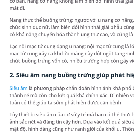
cơ bản, nang cơ năng không làm biến đổi hình thái giả
mất đi.
Nang thực thể buồng trứng: ngược với u nang cơ năng, 
chức sinh dục nữ, làm biến đổi hình thái giải phẫu cũn
có khả năng chuyển hóa thành ung thư cao, và cũng là 
Lạc nội mạc tử cung dạng u nang: nội mạc tử cung là 
mạc tử cung xảy ra khi lớp màng này đột ngột tăng sin
chức buồng trứng vốn có, nhiều trường hợp còn gây vi
2. Siêu âm nang buồng trứng giúp phát h
Siêu âm
là phương pháp chẩn đoán hình ảnh khá phổ b
thành rẻ mà còn cho kết quả khá chính xác. Dĩ nhiên 
toàn có thể giúp ta sớm phát hiện được căn bệnh.
Tùy thiết bị siêu âm của cơ sở y tế mà bạn có thể thực 
ảnh sắc nét và đáng tin cậy hơn. Dựa vào kết quả siêu 
mật độ, hình dáng cũng như ranh giới của khối u. Thô