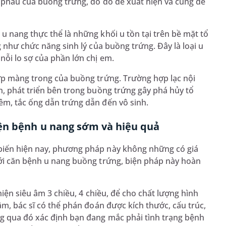
i phẫu của buồng trứng, do đó dễ xuất hiện và cũng dễ
u nang thực thể là những khối u tồn tại trên bề mặt tổ
g như chức năng sinh lý của buồng trứng. Đây là loại u
nỗi lo sợ của phần lớn chị em.
lớp màng trong của buồng trứng. Trường hợp lạc nội
h, phát triển bên trong buồng trứng gây phá hủy tổ
êm, tắc ống dẫn trứng dẫn đến vô sinh.
iện bệnh u nang sớm và hiệu quả
iến hiện nay, phương pháp này không những có giá
với căn bệnh u nang buồng trứng, biện pháp này hoàn
hiện siêu âm 3 chiều, 4 chiều, để cho chất lượng hình
âm, bác sĩ có thể phán đoán được kích thước, cấu trúc,
ng qua đó xác định bạn đang mắc phải tình trạng bệnh