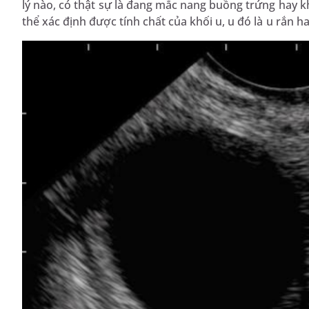
lý nào, có thật sự là đang mắc nang buồng trứng hay khô
thể xác định được tính chất của khối u, u đó là u rắn 