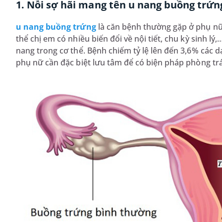
1. Nỗi sợ hãi mang tên u nang buồng trứn
u nang buồng trứng
là căn bệnh thường gặp ở phụ nữ 
thể chị em có nhiều biến đổi về nội tiết, chu kỳ sinh lý,
nang trong cơ thể. Bệnh chiếm tỷ lệ lên đến 3,6% các 
phụ nữ cần đặc biệt lưu tâm để có biện pháp phòng t