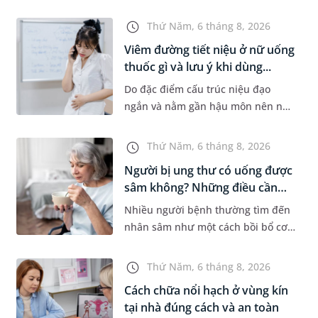
bệnh lý về đường tiêu hoá khác.
Dựa theo nguyên nhân cụ thể, bác
Thứ Năm, 6 tháng 8, 2026
sĩ sẽ cân nhắc chỉ định p...
Viêm đường tiết niệu ở nữ uống
thuốc gì và lưu ý khi dùng...
Do đặc điểm cấu trúc niệu đạo
ngắn và nằm gần hậu môn nên nữ
giới thường dễ bị viêm đường tiết
niệu hơn nam giới. Tùy theo
Thứ Năm, 6 tháng 8, 2026
nguyên nhân, mức độ nhiễm trùng
Người bị ung thư có uống được
và...
sâm không? Những điều cần
b...
Nhiều người bệnh thường tìm đến
nhân sâm như một cách bồi bổ cơ
thể trong quá trình điều trị ung
thư. Tuy nhiên, câu hỏi người bị
Thứ Năm, 6 tháng 8, 2026
ung thư có uống được sâm kh...
Cách chữa nổi hạch ở vùng kín
tại nhà đúng cách và an toàn