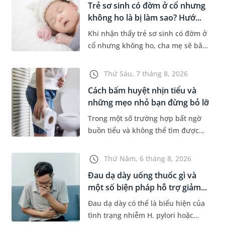
Trẻ sơ sinh có đờm ở cổ nhưng
không ho là bị làm sao? Hướ...
Khi nhận thấy trẻ sơ sinh có đờm ở
cổ nhưng không ho, cha mẹ sẽ băn
khoăn liệu con có đang mắc bệnh
đường hô hấp hay không. Những
Thứ Sáu, 7 tháng 8, 2026
chia sẻ dưới đây sẽ giúp ch...
Cách bấm huyệt nhịn tiểu và
những mẹo nhỏ bạn đừng bỏ lỡ
Trong một số trường hợp bất ngờ
buồn tiểu và không thể tìm được
nhà vệ sinh, nhiều người đã áp
dụng phương pháp bấm huyệt
Thứ Năm, 6 tháng 8, 2026
nhịn tiểu. Vậy cách bấm huyệt
Đau dạ dày uống thuốc gì và
nhịn...
một số biện pháp hỗ trợ giảm...
Đau dạ dày có thể là biểu hiện của
tình trạng nhiễm H. pylori hoặc