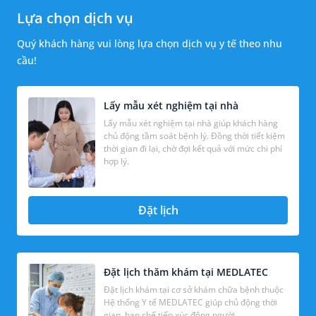
Lựa chọn dịch vụ
Quý khách hàng vui lòng lựa chọn dịch vụ y tế theo nhu
cầu!
Lấy mẫu xét nghiệm tại nhà
Lấy mẫu xét nghiệm tại nhà giúp khách hàng
chủ động tầm soát bệnh lý. Đồng thời tiết kiệm
thời gian đi lại, chờ đợi kết quả với mức chi phí
hợp lý.
Đặt lịch
Đặt lịch thăm khám tại MEDLATEC
Đặt lịch khám tại cơ sở khám chữa bệnh thuộc
Hệ thống Y tế MEDLATEC giúp chủ động thời
gian, hạn chế tiếp xúc đông người.