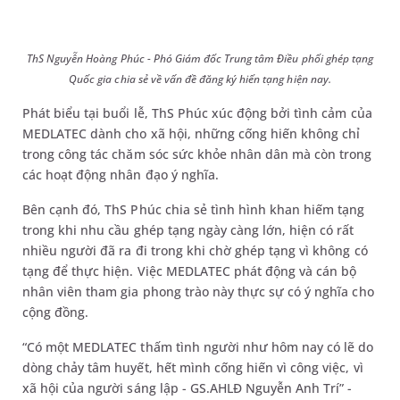
ThS Nguyễn Hoàng Phúc - Phó Giám đốc Trung tâm Điều phối ghép tạng
Quốc gia chia sẻ về vấn đề đăng ký hiến tạng hiện nay.
Phát biểu tại buổi lễ, ThS Phúc xúc động bởi tình cảm của
MEDLATEC dành cho xã hội, những cống hiến không chỉ
trong công tác chăm sóc sức khỏe nhân dân mà còn trong
các hoạt động nhân đạo ý nghĩa.
Bên cạnh đó, ThS Phúc chia sẻ tình hình khan hiếm tạng
trong khi nhu cầu ghép tạng ngày càng lớn, hiện có rất
nhiều người đã ra đi trong khi chờ ghép tạng vì không có
tạng để thực hiện. Việc MEDLATEC phát động và cán bộ
nhân viên tham gia phong trào này thực sự có ý nghĩa cho
cộng đồng.
“Có một MEDLATEC thấm tình người như hôm nay có lẽ do
dòng chảy tâm huyết, hết mình cống hiến vì công việc, vì
xã hội của người sáng lập - GS.AHLĐ Nguyễn Anh Trí” -