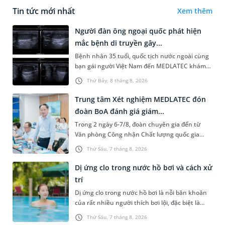
Tin tức mới nhất
Xem thêm
Người đàn ông ngoại quốc phát hiện
mắc bệnh di truyền gây...
Bệnh nhân 35 tuổi, quốc tịch nước ngoài cùng
bạn gái người Việt Nam đến MEDLATEC khám
sức khỏe tiền hôn nhân. Qua thăm khám và
Thứ Bảy, 8 tháng 8, 2026
làm các xét nghiệm chuyên sâu,...
Trung tâm Xét nghiệm MEDLATEC đón
đoàn BoA đánh giá giám...
Trong 2 ngày 6-7/8, đoàn chuyên gia đến từ
Văn phòng Công nhận Chất lượng quốc gia
(BoA) đã ghi nhận và đánh giá cao nỗ lực duy trì
Thứ Sáu, 7 tháng 8, 2026
hệ thống quản lý chất lượ...
Dị ứng clo trong nước hồ bơi và cách xử
trí
Dị ứng clo trong nước hồ bơi là nỗi băn khoăn
của rất nhiều người thích bơi lội, đặc biệt là
những trường hợp thường xuyên bơi ở những
Thứ Sáu, 7 tháng 8, 2026
hồ bơi nhân tạo. Bài v...