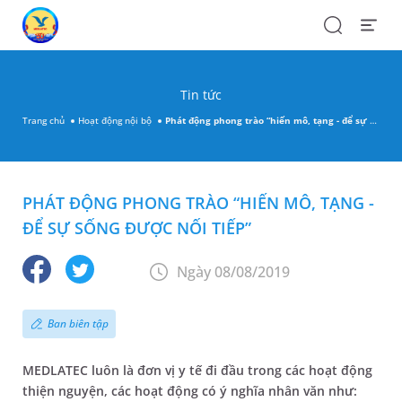
Search
Open
Menu
Tin tức
Trang chủ
Hoạt động nội bộ
Phát động phong trào “hiến mô, tạng - để sự sống được nối tiếp”
PHÁT ĐỘNG PHONG TRÀO “HIẾN MÔ, TẠNG -
ĐỂ SỰ SỐNG ĐƯỢC NỐI TIẾP”
Ngày 08/08/2019
Ban biên tập
MEDLATEC luôn là đơn vị y tế đi đầu trong các hoạt động
thiện nguyện, các hoạt động có ý nghĩa nhân văn như: