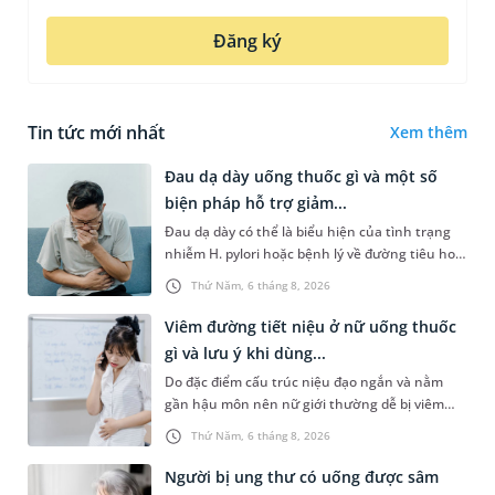
Đăng ký
Tin tức mới nhất
Xem thêm
Đau dạ dày uống thuốc gì và một số
biện pháp hỗ trợ giảm...
Đau dạ dày có thể là biểu hiện của tình trạng
nhiễm H. pylori hoặc bệnh lý về đường tiêu hoá
khác. Dựa theo nguyên nhân cụ thể, bác sĩ sẽ
Thứ Năm, 6 tháng 8, 2026
cân nhắc chỉ định p...
Viêm đường tiết niệu ở nữ uống thuốc
gì và lưu ý khi dùng...
Do đặc điểm cấu trúc niệu đạo ngắn và nằm
gần hậu môn nên nữ giới thường dễ bị viêm
đường tiết niệu hơn nam giới. Tùy theo nguyên
Thứ Năm, 6 tháng 8, 2026
nhân, mức độ nhiễm trùng và...
Người bị ung thư có uống được sâm