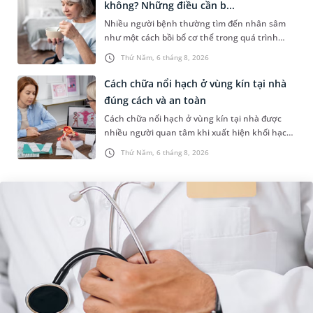
không? Những điều cần b...
Nhiều người bệnh thường tìm đến nhân sâm
như một cách bồi bổ cơ thể trong quá trình
điều trị ung thư. Tuy nhiên, câu hỏi người bị
Thứ Năm, 6 tháng 8, 2026
ung thư có uống được sâm kh...
Cách chữa nổi hạch ở vùng kín tại nhà
đúng cách và an toàn
Cách chữa nổi hạch ở vùng kín tại nhà được
nhiều người quan tâm khi xuất hiện khối hạch
nhỏ ở vùng bẹn hoặc cơ quan sinh dục. Nếu
Thứ Năm, 6 tháng 8, 2026
hạch mới xuất hiện, kích th...