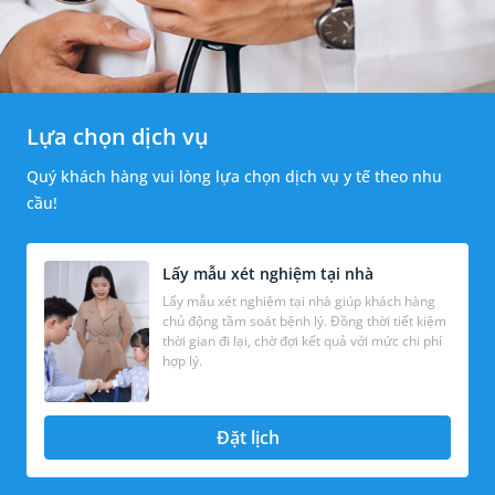
Lựa chọn dịch vụ
Quý khách hàng vui lòng lựa chọn dịch vụ y tế theo nhu
cầu!
Lấy mẫu xét nghiệm tại nhà
Lấy mẫu xét nghiệm tại nhà giúp khách hàng
chủ động tầm soát bệnh lý. Đồng thời tiết kiệm
thời gian đi lại, chờ đợi kết quả với mức chi phí
hợp lý.
Đặt lịch