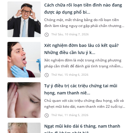
Cách chữa rối loạn tiền đình nào đang
được áp dụng phổ bi...
Chóng mặt, mất thăng bằng do rối loạn tiền
đình làm tăng nguy cơ gặp phải chấn thương
nghiêm trọng. Bệnh dễ gặp hơn ở người trung
Thứ Sáu, 10 tháng 7, 2026
niên, cao tuổi hoặc người thường xuyên căng
thẳng, làm việc quá sức. Nội dung chia sẻ dưới
Xét nghiệm đờm bao lâu có kết quả?
đây sẽ cùng bạn tìm hiểu cách chữa rối loạn
Những điều cần lưu ý k...
tiền đình giúp kiểm soát triệu chứng, hạn chế
Xét nghiệm đờm là một trong những phương
tái phát và ngăn ngừa biến chứng nguy hiểm.
pháp cần thiết để đánh giá tình trạng nhiễm
trùng, viêm hoặc bệnh lý tại đường hô hấp. Vậy
Thứ Hai, 15 tháng 6, 2026
xét nghiệm đờm bao lâu có kết quả, cần lưu ý
những gì để tránh sai lệch kết quả? Những
Tự ý điều trị các triệu chứng tai mũi
thông tin sau đây sẽ giúp bạn làm rõ vấn đề này
họng, nam thanh niê...
và có tâm thế chủ động hơn trong quá trình
Chủ quan với các triệu chứng đau họng, sốt và
thăm khám.
nghẹt mũi kéo dài, nam thanh niên 22 tuổi tự
mua thuốc điều trị tại nhà. Tuy nhiên, tình
Thứ Hai, 11 tháng 5, 2026
trạng không cải thiện mà còn xuất hiện đau tai,
ù tai, nghe kém tăng dần. Khi đến thăm khám
Ngạt mũi kéo dài 6 tháng, nam thanh
chuyên khoa Tai Mũi Họng tại MEDLATEC, bệnh