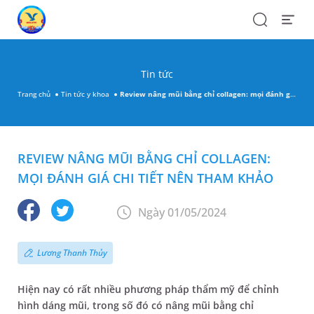
Search
Open
Menu
Tin tức
Trang chủ
Tin tức y khoa
Review nâng mũi bằng chỉ collagen: mọi đánh giá chi tiết nên tham khảo
REVIEW NÂNG MŨI BẰNG CHỈ COLLAGEN:
MỌI ĐÁNH GIÁ CHI TIẾT NÊN THAM KHẢO
Ngày 01/05/2024
Lương Thanh Thủy
Hiện nay có rất nhiều phương pháp thẩm mỹ để chỉnh
hình dáng mũi, trong số đó có nâng mũi bằng chỉ