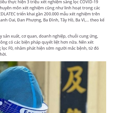
c tiêu thực hiện 3 triệu xét nghiệm sàng lọc COVID-19
 chuyên môn xét nghiệm cũng như linh hoạt trong các
MEDLATEC triển khai gần 200.000 mẫu xét nghiệm trên
anh Oai, Đan Phượng, Ba Đình, Tây Hồ, Ba Vì,… theo kế
áy sản xuất, cơ quan, doanh nghiệp, chuỗi cung ứng,
hông có các biện pháp quyết liệt hơn nữa. Nên xét
g lọc F0, nhằm phát hiện sớm người mắc bệnh, từ đó
thời.