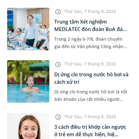
độ tuổi 35 - 50. Khi được chẩn đoán
mắc bệnh, nhiều người thường
Thứ Sáu, 7 tháng 8, 2026
băn khoăn u nang tuyến v...
Trung tâm Xét nghiệm
MEDLATEC đón đoàn BoA đánh
giá giám...
Trong 2 ngày 6-7/8, đoàn chuyên
gia đến từ Văn phòng Công nhận
Chất lượng quốc gia (BoA) đã ghi
nhận và đánh giá cao nỗ lực duy trì
Thứ Sáu, 7 tháng 8, 2026
hệ thống quản lý chất lượ...
Dị ứng clo trong nước hồ bơi và
cách xử trí
Dị ứng clo trong nước hồ bơi là nỗi
băn khoăn của rất nhiều người
thích bơi lội, đặc biệt là những
trường hợp thường xuyên bơi ở
Thứ Sáu, 7 tháng 8, 2026
những hồ bơi nhân tạo. Bài v...
3 cách điều trị khớp cắn ngược
ở trẻ em dễ thực hiện, hiệ...