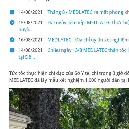
14/08/2021 |
Tháng 8 - MEDLATEC ra mắt phòng k
15/08/2021 |
Hai ngày liên tiếp, MEDLATEC thực h
huyệ...
16/08/2021 |
MEDLATEC - Địa chỉ uy tín xét nghiệm
14/08/2021 |
Chiều ngày 13/8 MEDLATEC thần tốc 
tại Đô...
Tức tốc thực hiện chỉ đạo của Sở Y tế, chỉ trong 3 giờ 
MEDLATEC đã lấy mẫu xét nghiệm 1.000 người dân tại Đ