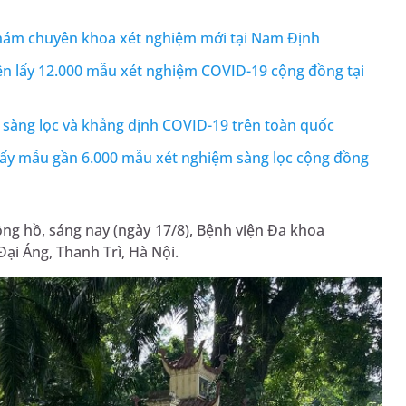
hám chuyên khoa xét nghiệm mới tại Nam Định
iện lấy 12.000 mẫu xét nghiệm COVID-19 cộng đồng tại
 sàng lọc và khẳng định COVID-19 trên toàn quốc
lấy mẫu gần 6.000 mẫu xét nghiệm sàng lọc cộng đồng
đồng hồ, sáng nay (ngày 17/8), Bệnh viện Đa khoa
ại Áng, Thanh Trì, Hà Nội.