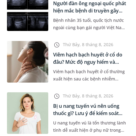
Người đàn ông ngoại quốc phát
Dự á...
hiện mắc bệnh di truyền gây...
Bệnh nhân 35 tuổi, quốc tịch nước
ngoài cùng bạn gái người Việt Nam
đến MEDLATEC khám sức khỏe tiền
hôn nhân. Qua thăm khám và làm
Thứ Bảy, 8 tháng 8, 2026
các xét nghiệm chuyên sâu,...
Viêm hạch bạch huyết ở cổ do
đâu? Mức độ nguy hiểm và
phư...
Viêm hạch bạch huyết ở cổ thường
xuất hiện sau các bệnh nhiễm
trùng nhưng cũng có thể liên quan
đến lao hạch hoặc ung thư. Để tìm
Thứ Bảy, 8 tháng 8, 2026
hiểu nguyên nhân gây viêm,...
Bị u nang tuyến vú nên uống
thuốc gì? Lưu ý để kiểm soát...
U nang tuyến vú là tổn thương lành
tính dễ xuất hiện ở phụ nữ trong