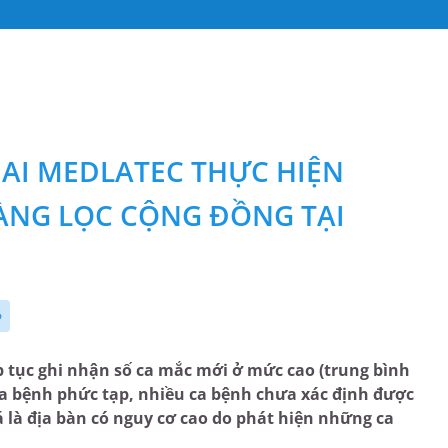
HAI MEDLATEC THỰC HIỆN
SÀNG LỌC CỘNG ĐỒNG TẠI
p
ếp tục ghi nhận số ca mắc mới ở mức cao (trung bình
ca bệnh phức tạp, nhiều ca bệnh chưa xác định được
 là địa bàn có nguy cơ cao do phát hiện những ca