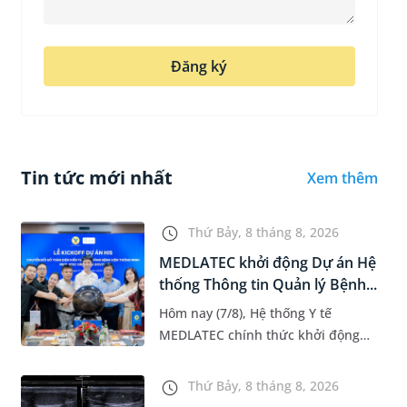
Đăng ký
Tin tức mới nhất
Xem thêm
Thứ Bảy, 8 tháng 8, 2026
MEDLATEC khởi động Dự án Hệ
thống Thông tin Quản lý Bệnh...
Hôm nay (7/8), Hệ thống Y tế
MEDLATEC chính thức khởi động
Dự án Hệ thống Thông tin Quản lý
Bệnh viện (HIS - Hospital
Thứ Bảy, 8 tháng 8, 2026
Information System) giai đoạn mới.