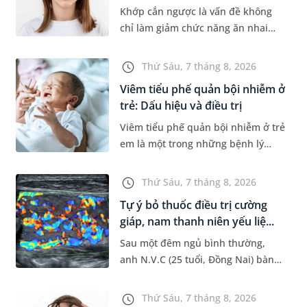
Khớp cắn ngược là vấn đề không
chỉ làm giảm chức năng ăn nhai
của trẻ mà còn làm mất đi sự cân
đối của khuôn mặt. Do đó, cần khắc
Thứ Sáu, 7 tháng 8, 2026
phục sớm tình trạng này để...
Viêm tiểu phế quản bội nhiễm ở
trẻ: Dấu hiệu và điều trị
Viêm tiểu phế quản bội nhiễm ở trẻ
em là một trong những bệnh lý
đường hô hấp nguy hiểm, thường
bùng phát vào thời điểm giao mùa.
Thứ Sáu, 7 tháng 8, 2026
Khi những tổn thương ban đầ...
Tự ý bỏ thuốc điều trị cường
giáp, nam thanh niên yếu liệ...
Sau một đêm ngủ bình thường,
anh N.V.C (25 tuổi, Đồng Nai) bàng
hoàng phát hiện yếu liệt 2 chân,
không thể vận động đi lại được. Kết
Thứ Sáu, 7 tháng 8, 2026