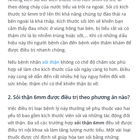
theo dòng chảy của nước tiểu và trôi ra ngoài. Sỏi có kích
thước từ 6mm trở lên thì khả năng chúng tự đào thải ra
bên ngoài lá khá thấp. Kích thước sỏi lớn sẽ khiến bạn
cảm thấy đau nhức ở vùng hông hai bên, bị tiểu rắt và có
thậm chí là bị nhiễm trùng hoặc sốt,... Khi có những dấu
hiệu này thì người bệnh cần đến bệnh viện thăm khám để
được điều trị nhanh chóng.
Nếu bệnh nhân
sỏi thận
không có chế độ chăm sóc phù
hợp sẽ làm cho kích thước của sỏi ngày càng to hơn. Điều
này cùng sẽ dẫn đến rất nhiều hệ lụy nguy hiểm đối với
sức khỏe, thậm chí có thể khiến thận bị vỡ.
2. Sỏi thận 6mm được điều trị theo phương án nào?
Việc điều trị loại bệnh lý này thường sẽ phụ thuộc vào hai
yếu tố bao gồm kích thước viên sỏi và những tác động đối
với thận. Đa số các trường hợp
sỏi thận 6mm
đều sẽ được
điều trị nội khoa và làm tăng lượng nước tiểu. Một vài loại
thuốc được chỉ định sẽ giúp hòa tan sỏi bằng những