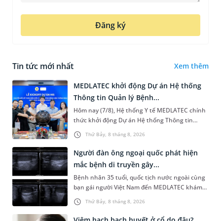
Đăng ký
Tin tức mới nhất
Xem thêm
MEDLATEC khởi động Dự án Hệ thống
Thông tin Quản lý Bệnh...
Hôm nay (7/8), Hệ thống Y tế MEDLATEC chính
thức khởi động Dự án Hệ thống Thông tin
Quản lý Bệnh viện (HIS - Hospital Information
Thứ Bảy, 8 tháng 8, 2026
System) giai đoạn mới. Dự á...
Người đàn ông ngoại quốc phát hiện
mắc bệnh di truyền gây...
Bệnh nhân 35 tuổi, quốc tịch nước ngoài cùng
bạn gái người Việt Nam đến MEDLATEC khám
sức khỏe tiền hôn nhân. Qua thăm khám và
Thứ Bảy, 8 tháng 8, 2026
làm các xét nghiệm chuyên sâu,...
Viêm hạch bạch huyết ở cổ do đâu?