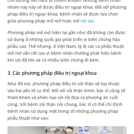
cho đường tiết niệu bị nhiễm khuẩn. Những bệnh nhân
nhóm này này sẽ được điều trị ngoại khoa. Đối với phương
pháp điều trị ngoại khoa, bệnh nhân sẽ được lựa chọn
giữa phương pháp mổ mở hoặc mổ
nội soi
.
Phương pháp mổ mở hiện tại gần như đã không còn được
sử dụng ở những quốc gia phát triển vì biến chứng hậu
phẫu cao. Thế nhưng, ở Việt Nam, tỷ lệ các ca phẫu thuật
mổ mở vẫn rất cao vì bệnh nhân thường phát hiện bệnh
khi sỏi đã lớn và có nhiều biến chứng đi kèm.
3. Các phương pháp điều trị ngoại khoa
Như đã nói, phương pháp điều trị sỏi thận sẽ tùy thuộc
vào hai yếu tố cụ thể. Đối với sỏi thận 6mm, bác sĩ cũng sẽ
thăm khám và phân loại sỏi rồi đưa ra phương án cuối
cùng. Với bệnh sỏi thận nói chung, bác sĩ có thể chỉ định
bệnh nhân sử dụng một trong số những phương pháp
phẫu thuật như sau: