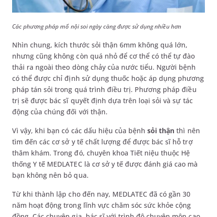
Các phương pháp mổ nội soi ngày càng được sử dụng nhiều hơn
Nhìn chung, kích thước sỏi thận 6mm không quá lớn,
nhưng cũng không còn quá nhỏ để cơ thể có thể tự đào
thải ra ngoài theo dòng chảy của nước tiểu. Người bệnh
có thể được chỉ định sử dụng thuốc hoặc áp dụng phương
pháp tán sỏi trong quá trình điều trị. Phương pháp điều
trị sẽ được bác sĩ quyết định dựa trên loại sỏi và sự tác
động của chúng đối với thận.
Vì vậy, khi bạn có các dấu hiệu của bệnh
sỏi thận
thì nên
tìm đến các cơ sở y tế chất lượng để được bác sĩ hỗ trợ
thăm khám. Trong đó, chuyên khoa Tiết niệu thuộc Hệ
thống Y tế MEDLATEC là cơ sở y tế được đánh giá cao mà
bạn không nên bỏ qua.
Từ khi thành lập cho đến nay, MEDLATEC đã có gần 30
năm hoạt động trong lĩnh vực chăm sóc sức khỏe cộng
đồng. Các chuyên gia, bác sĩ với trình độ chuyên môn cao