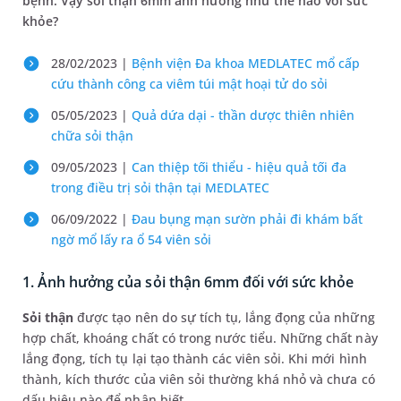
bệnh. Vậy sỏi thận 6mm ảnh hưởng như thế nào với sức
khỏe?
28/02/2023 |
Bệnh viện Đa khoa MEDLATEC mổ cấp
cứu thành công ca viêm túi mật hoại tử do sỏi
05/05/2023 |
Quả dứa dại - thần dược thiên nhiên
chữa sỏi thận
09/05/2023 |
Can thiệp tối thiểu - hiệu quả tối đa
trong điều trị sỏi thận tại MEDLATEC
06/09/2022 |
Đau bụng mạn sườn phải đi khám bất
ngờ mổ lấy ra ổ 54 viên sỏi
1. Ảnh hưởng của sỏi thận 6mm đối với sức khỏe
Sỏi thận
được tạo nên do sự tích tụ, lắng đọng của những
hợp chất, khoáng chất có trong nước tiểu. Những chất này
lắng đọng, tích tụ lại tạo thành các viên sỏi. Khi mới hình
thành, kích thước của viên sỏi thường khá nhỏ và chưa có
dấu hiệu nào để nhận biết.