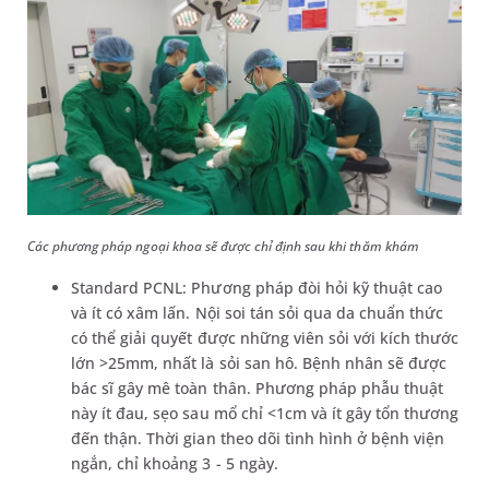
Các phương pháp ngoại khoa sẽ được chỉ định sau khi thăm khám
Standard PCNL: Phương pháp đòi hỏi kỹ thuật cao
và ít có xâm lấn. Nội soi tán sỏi qua da chuẩn thức
có thể giải quyết được những viên sỏi với kích thước
lớn >25mm, nhất là sỏi san hô. Bệnh nhân sẽ được
bác sĩ gây mê toàn thân. Phương pháp phẫu thuật
này ít đau, sẹo sau mổ chỉ <1cm và ít gây tổn thương
đến thận. Thời gian theo dõi tình hình ở bệnh viện
ngắn, chỉ khoảng 3 - 5 ngày.