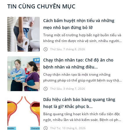
TIN CÙNG CHUYÊN MỤC
Cách bấm huyệt nhịn tiểu và những
mẹo nhỏ bạn đừng bỏ lỡ
Trong một số trường hợp bất ngờ buồn tiểu và
không thể tìm được nhà vệ sinh, nhiều người
đã áp dụng phương pháp bấm huyệt nhịn tiểu.
Thứ Sáu, 7 tháng 8, 2026
Vậy cách bấm huyệt nhịn tiểu được thực hiện
như thế nào? Dưới đây là thông tin tham khảo
Chạy thận nhân tạo: Chế độ ăn cho
và một số lưu ý dành cho bạn.
bệnh nhân và những điều...
Chạy thận nhân tạo là một trong những
phương pháp có thể giúp người bệnh suy thận
mạn tính ở giai đoạn cuối có thể kéo dài cuộc
Thứ Sáu, 3 tháng 7, 2026
sống và tăng chất lượng sống đáng kể. Bài viết
dưới đây là một số thông tin cơ bản về phương
Dấu hiệu cảnh báo bàng quang tăng
pháp điều trị này và những lưu ý về chế độ ăn
hoạt là gì? Khắc phục b...
dành cho người bệnh để đảm bảo hiệu quả
Bàng quang tăng hoạt kích thích tiểu tiện đột
chạy thận và phòng ngừa tai biến nghiêm
ngột, nhiều lần và khó kiểm soát. Bệnh có phổ
trọng.
biến hơn ở người ở độ tuổi trung niên và cao
Thứ Tư, 10 tháng 6, 2026