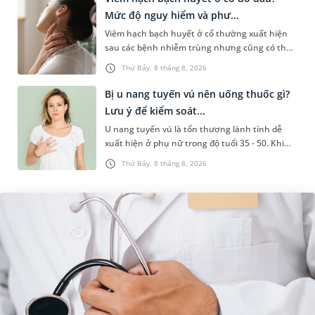
Mức độ nguy hiểm và phư...
Viêm hạch bạch huyết ở cổ thường xuất hiện
sau các bệnh nhiễm trùng nhưng cũng có thể
liên quan đến lao hạch hoặc ung thư. Để tìm
Thứ Bảy, 8 tháng 8, 2026
hiểu nguyên nhân gây viêm,...
Bị u nang tuyến vú nên uống thuốc gì?
Lưu ý để kiểm soát...
U nang tuyến vú là tổn thương lành tính dễ
xuất hiện ở phụ nữ trong độ tuổi 35 - 50. Khi
được chẩn đoán mắc bệnh, nhiều người
Thứ Bảy, 8 tháng 8, 2026
thường băn khoăn u nang tuyến v...