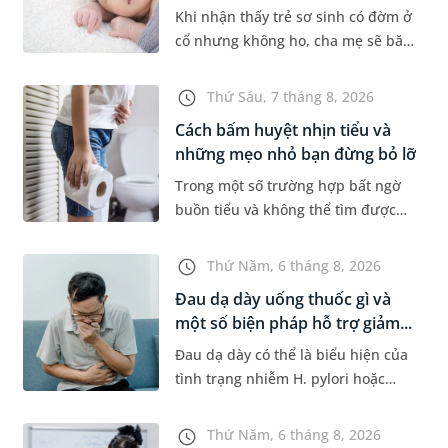
Khi nhận thấy trẻ sơ sinh có đờm ở
cổ nhưng không ho, cha mẹ sẽ băn
khoăn liệu con có đang mắc bệnh
đường hô hấp hay không. Những
Thứ Sáu, 7 tháng 8, 2026
chia sẻ dưới đây sẽ giúp ch...
Cách bấm huyệt nhịn tiểu và
những mẹo nhỏ bạn đừng bỏ lỡ
Trong một số trường hợp bất ngờ
buồn tiểu và không thể tìm được
nhà vệ sinh, nhiều người đã áp
dụng phương pháp bấm huyệt
Thứ Năm, 6 tháng 8, 2026
nhịn tiểu. Vậy cách bấm huyệt
Đau dạ dày uống thuốc gì và
nhịn...
một số biện pháp hỗ trợ giảm...
Đau dạ dày có thể là biểu hiện của
tình trạng nhiễm H. pylori hoặc
bệnh lý về đường tiêu hoá khác.
Dựa theo nguyên nhân cụ thể, bác
Thứ Năm, 6 tháng 8, 2026