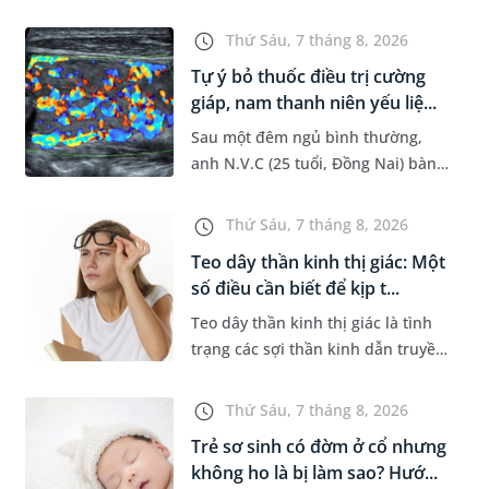
đường hô hấp nguy hiểm, thường
bùng phát vào thời điểm giao mùa.
Thứ Sáu, 7 tháng 8, 2026
Khi những tổn thương ban đầ...
Tự ý bỏ thuốc điều trị cường
giáp, nam thanh niên yếu liệ...
Sau một đêm ngủ bình thường,
anh N.V.C (25 tuổi, Đồng Nai) bàng
hoàng phát hiện yếu liệt 2 chân,
không thể vận động đi lại được. Kết
Thứ Sáu, 7 tháng 8, 2026
quả thăm khám tại Phòng...
Teo dây thần kinh thị giác: Một
số điều cần biết để kịp t...
Teo dây thần kinh thị giác là tình
trạng các sợi thần kinh dẫn truyền
tín hiệu từ mắt lên não bị tổn
thương và dần mất đi chức năng
Thứ Sáu, 7 tháng 8, 2026
hoạt động. Nếu điều trị m...
Trẻ sơ sinh có đờm ở cổ nhưng
không ho là bị làm sao? Hướ...