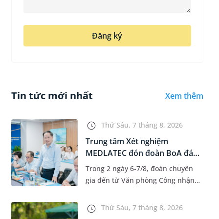
Đăng ký
Tin tức mới nhất
Xem thêm
Thứ Sáu, 7 tháng 8, 2026
Trung tâm Xét nghiệm
MEDLATEC đón đoàn BoA đánh
giá giám...
Trong 2 ngày 6-7/8, đoàn chuyên
gia đến từ Văn phòng Công nhận
Chất lượng quốc gia (BoA) đã ghi
nhận và đánh giá cao nỗ lực duy trì
Thứ Sáu, 7 tháng 8, 2026
hệ thống quản lý chất lượ...