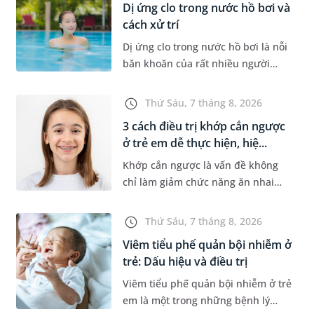
Dị ứng clo trong nước hồ bơi và
cách xử trí
Dị ứng clo trong nước hồ bơi là nỗi
băn khoăn của rất nhiều người
thích bơi lội, đặc biệt là những
trường hợp thường xuyên bơi ở
Thứ Sáu, 7 tháng 8, 2026
những hồ bơi nhân tạo. Bài v...
3 cách điều trị khớp cắn ngược
ở trẻ em dễ thực hiện, hiệ...
Khớp cắn ngược là vấn đề không
chỉ làm giảm chức năng ăn nhai
của trẻ mà còn làm mất đi sự cân
đối của khuôn mặt. Do đó, cần khắc
Thứ Sáu, 7 tháng 8, 2026
phục sớm tình trạng này để...
Viêm tiểu phế quản bội nhiễm ở
trẻ: Dấu hiệu và điều trị
Viêm tiểu phế quản bội nhiễm ở trẻ
em là một trong những bệnh lý