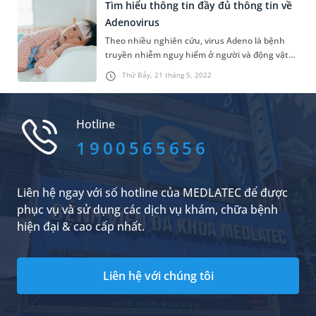
hấp do Adenovirus phải nhập viện tăng đột
Tìm hiểu thông tin đầy đủ thông tin về
biến. Cách tốt nhất để kiểm soát lây lan, phát
Adenovirus
hiện và điều trị bệnh kịp...
Theo nhiều nghiên cứu, virus Adeno là bệnh
truyền nhiễm nguy hiểm ở người và động vật
gây nhiễm trùng đường hô hấp hoặc viêm kết
Thứ Bảy, 21 tháng 5, 2022
mạc, viêm niêm mạc mắt, tiêu chảy,... Do đó,
việc có đầy đủ thông tin sẽ giúp người dân chủ
động phòng ngừa, phát hiện sớm để điều trị
Hotline
bệnh kịp thời.
1900565656
Liên hệ ngay với số hotline của MEDLATEC để được
phục vụ và sử dụng các dịch vụ khám, chữa bệnh
hiện đại & cao cấp nhất.
Liên hệ với chúng tôi