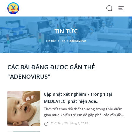
Search
Open
Menu
TIN TỨC
Tin tức
Tag
adenovirus
CÁC BÀI ĐĂNG ĐƯỢC GẮN THẺ
"ADENOVIRUS"
Cập nhật xét nghiệm 7 trong 1 tại
MEDLATEC: phát hiện Ade...
Thời tiết thay đổi thất thường trong thời điểm
giao mùa khiến trẻ em dễ gặp phải các vấn đề
về đường hô hấp. Gần đây, số lượng bệnh nhi
Thứ Sáu, 23 tháng 9, 2022
mắc bệnh lý hô hấp, đặc biệt là viêm đường hô