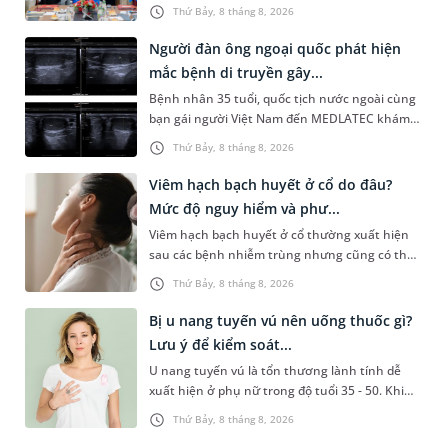
Quản lý Bệnh viện (HIS - Hospital Information
Thứ Bảy, 8 tháng 8, 2026
System) giai đoạn mới. Dự á...
Người đàn ông ngoại quốc phát hiện
mắc bệnh di truyền gây...
Bệnh nhân 35 tuổi, quốc tịch nước ngoài cùng
bạn gái người Việt Nam đến MEDLATEC khám
sức khỏe tiền hôn nhân. Qua thăm khám và
Thứ Bảy, 8 tháng 8, 2026
làm các xét nghiệm chuyên sâu,...
Viêm hạch bạch huyết ở cổ do đâu?
Mức độ nguy hiểm và phư...
Viêm hạch bạch huyết ở cổ thường xuất hiện
sau các bệnh nhiễm trùng nhưng cũng có thể
liên quan đến lao hạch hoặc ung thư. Để tìm
Thứ Bảy, 8 tháng 8, 2026
hiểu nguyên nhân gây viêm,...
Bị u nang tuyến vú nên uống thuốc gì?
Lưu ý để kiểm soát...
U nang tuyến vú là tổn thương lành tính dễ
xuất hiện ở phụ nữ trong độ tuổi 35 - 50. Khi
được chẩn đoán mắc bệnh, nhiều người
Thứ Bảy, 8 tháng 8, 2026
thường băn khoăn u nang tuyến v...