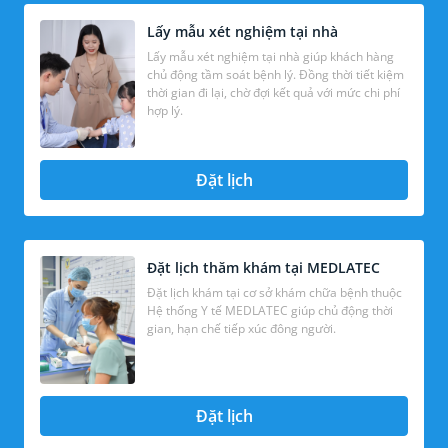
Lấy mẫu xét nghiệm tại nhà
Lấy mẫu xét nghiệm tại nhà giúp khách hàng
chủ động tầm soát bệnh lý. Đồng thời tiết kiệm
thời gian đi lại, chờ đợi kết quả với mức chi phí
hợp lý.
Đặt lịch
Đặt lịch thăm khám tại MEDLATEC
Đặt lịch khám tại cơ sở khám chữa bệnh thuộc
Hệ thống Y tế MEDLATEC giúp chủ động thời
gian, hạn chế tiếp xúc đông người.
Đặt lịch