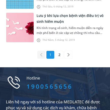
được đánh giá là tương đối phức tạp và được
Thứ Sáu, 6 tháng 12, 2019
gây ra bởi nhiều yếu tố khác nhau. Tuy nhiên,
vẫn có thể điều trị bệnh lý này ở nam giới bằng
Lưu ý khi lựa chọn bệnh viện điều trị vô
các phương pháp y học hiện đại. Vậy nên thực
sinh hiếm muộn
hiện thăm khám bệnh vô...
Khi tình trạng vô sinh, hiếm muộn diễn ra ngày
một phổ biến ở các cặp vợ chồng thì nhu cầu
điều trị vô sinh cũng là điều thiết yếu. Việc điều
Thứ Năm, 5 tháng 12, 2019
trị vô sinh là câu chuyện cần sự kiên nhẫn từ
những cặp vợ chồng, kết hợp với sự can thiệp
của y học hiện đại. Vì thế, việc tìm được một
1
2
bệnh viện điều trị...
Hotline
1900565656
Liên hệ ngay với số hotline của MEDLATEC để được
phục vụ và sử dụng các dịch vụ khám, chữa bệnh