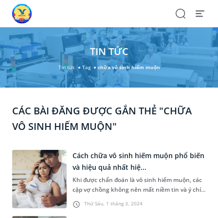
Search
Open
Menu
TIN TỨC
Tin tức
Tag
chữa vô sinh hiếm muộn
CÁC BÀI ĐĂNG ĐƯỢC GẮN THẺ "CHỮA
VÔ SINH HIẾM MUỘN"
Cách chữa vô sinh hiếm muộn phổ biến
và hiệu quả nhất hiệ...
Khi được chẩn đoán là vô sinh hiếm muộn, các
cặp vợ chồng không nên mất niềm tin và ý chí
quyết tâm. Rất nhiều trường hợp vẫn có cơ hội
Thứ Sáu, 1 tháng 3, 2024
có con nhưng hành trình này có thể gian nan,