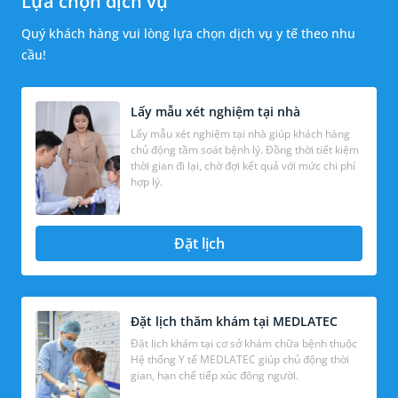
Lựa chọn dịch vụ
Quý khách hàng vui lòng lựa chọn dịch vụ y tế theo nhu
cầu!
Lấy mẫu xét nghiệm tại nhà
Lấy mẫu xét nghiệm tại nhà giúp khách hàng
chủ động tầm soát bệnh lý. Đồng thời tiết kiệm
thời gian đi lại, chờ đợi kết quả với mức chi phí
hợp lý.
Đặt lịch
Đặt lịch thăm khám tại MEDLATEC
Đặt lịch khám tại cơ sở khám chữa bệnh thuộc
Hệ thống Y tế MEDLATEC giúp chủ động thời
gian, hạn chế tiếp xúc đông người.