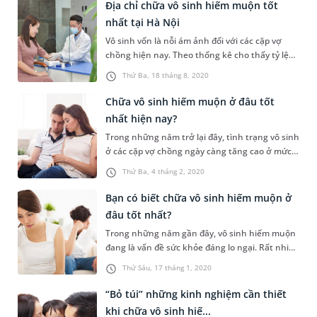
vất vả và cần nhiều thời gian. Cùng tham khảo
Địa chỉ chữa vô sinh hiếm muộn tốt
bài viết sau để hiểu rõ hơn về các phương pháp
nhất tại Hà Nội
chữa vô sinh hiếm muộn.
Vô sinh vốn là nỗi ám ảnh đối với các cặp vợ
chồng hiện nay. Theo thống kê cho thấy tỷ lệ
vô sinh mỗi năm lại tăng cao do nhiều nguyên
Thứ Ba, 18 tháng 8, 2020
nhân tác động. Vậy làm thế nào để chữa vô
sinh hiếm muộn hiệu quả?
Chữa vô sinh hiếm muộn ở đâu tốt
nhất hiện nay?
Trong những năm trở lại đây, tình trạng vô sinh
ở các cặp vợ chồng ngày càng tăng cao ở mức
báo động. Do đó, chữa vô sinh hiếm muộn ở
Thứ Ba, 4 tháng 2, 2020
đâu tốt nhất chính là mối quan tâm hàng đầu
của các cặp vợ chồng đang nóng lòng muốn có
Bạn có biết chữa vô sinh hiếm muộn ở
con. Cùng đồng hành với các chuyên gia, bác sĩ
đâu tốt nhất?
hàng đầu của Bệnh viện Đa kh...
Trong những năm gần đây, vô sinh hiếm muộn
đang là vấn đề sức khỏe đáng lo ngại. Rất nhiều
cặp vợ chồng đã vô cùng gian nan trên hành
Thứ Sáu, 17 tháng 1, 2020
trình tìm kiếm con yêu chỉ vì chưa tìm được một
địa chỉ uy tín, chất lượng để điều trị. Vậy, bạn có
“Bỏ túi” những kinh nghiệm cần thiết
biết chữa vô sinh hiếm muộn ở đâu tốt nhất?
khi chữa vô sinh hiế...