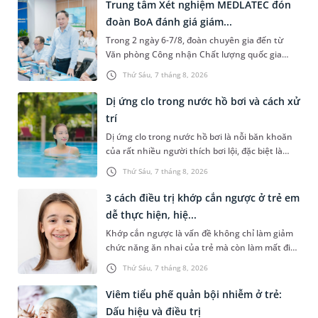
Trung tâm Xét nghiệm MEDLATEC đón
đoàn BoA đánh giá giám...
Trong 2 ngày 6-7/8, đoàn chuyên gia đến từ
Văn phòng Công nhận Chất lượng quốc gia
(BoA) đã ghi nhận và đánh giá cao nỗ lực duy trì
Thứ Sáu, 7 tháng 8, 2026
hệ thống quản lý chất lượ...
Dị ứng clo trong nước hồ bơi và cách xử
trí
Dị ứng clo trong nước hồ bơi là nỗi băn khoăn
của rất nhiều người thích bơi lội, đặc biệt là
những trường hợp thường xuyên bơi ở những
Thứ Sáu, 7 tháng 8, 2026
hồ bơi nhân tạo. Bài v...
3 cách điều trị khớp cắn ngược ở trẻ em
dễ thực hiện, hiệ...
Khớp cắn ngược là vấn đề không chỉ làm giảm
chức năng ăn nhai của trẻ mà còn làm mất đi
sự cân đối của khuôn mặt. Do đó, cần khắc
Thứ Sáu, 7 tháng 8, 2026
phục sớm tình trạng này để...
Viêm tiểu phế quản bội nhiễm ở trẻ:
Dấu hiệu và điều trị