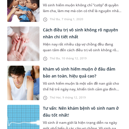
Hãy cùng tìm hiểu t...
Vô sinh hiếm muộn không chỉ “cướp” đi quyền
làm cha, làm mẹ mà còn có thể là nguyên nhân
gây tan vỡ hạnh phúc của một gia đình. Dưới
Thứ Ba, 7 tháng 1, 2020
đây là những kinh nghiệm quý giá của một bà
mẹ trẻ sau gần 2 năm chữa vô sinh hiếm
Cách điều trị vô sinh không rõ nguyên
muộn.
nhân chi tiết nhất
Hiện nay rất nhiều cặp vợ chồng đều đang
quan tâm đến cách điều trị vô sinh không rõ
nguyên nhân do tình trạng vô sinh ngày càng
Thứ Ba, 10 tháng 12, 2019
tăng cao. Để tiết kiệm thời gian chẩn đoán và
điều trị, hôm nay MEDLATEC sẽ giới thiệu đến
Khám vô sinh hiếm muộn ở đâu đảm
các bạn những cách điều trị vô sinh không rõ
bảo an toàn, hiệu quả cao?
nguyên nhân đang được đánh giá c...
Vô sinh hiếm muộn là một vấn đề nan giải cho
thế hệ trẻ ngày nay, khiến tình cảm gia đình
không được trọn vẹn. Vì thế, khám vô sinh
Thứ Hai, 9 tháng 12, 2019
hiếm muộn để sớm có hướng điều trị thích hợp
là cách duy nhất có thể giúp các cặp vợ chồng
Tư vấn: Nên khám bệnh vô sinh nam ở
có hy vọng có con.
đâu tốt nhất!
Vô sinh ở nam giới là hiện trạng diễn ra ngày
một phổ biến ở các cặp vợ chồng. Vô sinh nam