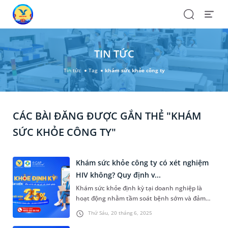
Search
Open
Menu
TIN TỨC
Tin tức
Tag
khám sức khỏe công ty
CÁC BÀI ĐĂNG ĐƯỢC GẮN THẺ "KHÁM
SỨC KHỎE CÔNG TY"
Khám sức khỏe công ty có xét nghiệm
HIV không? Quy định v...
Khám sức khỏe định kỳ tại doanh nghiệp là
hoạt động nhằm tầm soát bệnh sớm và đảm
bảo an toàn lao động. Tuy nhiên, nhiều người
Thứ Sáu, 20 tháng 6, 2025
băn khoăn khám sức khỏe công ty có xét