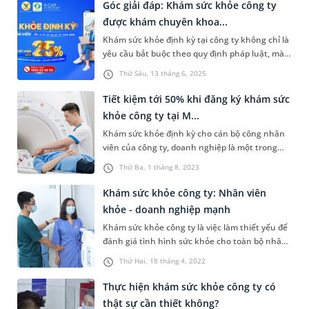
nghiệm HIV không? Để làm rõ điều này, mời
Góc giải đáp: Khám sức khỏe công ty
bạn đọc tham khảo thông tin sau đây!
được khám chuyên khoa...
Khám sức khỏe định kỳ tại công ty không chỉ là
yêu cầu bắt buộc theo quy định pháp luật, mà
còn là cách để người lao động chủ động theo
Thứ Sáu, 13 tháng 6, 2025
dõi sức khỏe. Tuy nhiên, nhiều người vẫn còn
băn khoăn: Khám sức khỏe công ty được khám
Tiết kiệm tới 50% khi đăng ký khám sức
chuyên khoa nào? Có đầy đủ xét nghiệm cần
khỏe công ty tại M...
thiết không? Bài viết dưới đây...
Khám sức khỏe định kỳ cho cán bộ công nhân
viên của công ty, doanh nghiệp là một trong
những quy định bắt buộc của pháp luật Việt
Thứ Ba, 1 tháng 8, 2023
Nam. Nhằm đáp ứng nhu cầu của doanh
nghiệp, MEDLATEC triển khai các gói khám sức
Khám sức khỏe công ty: Nhân viên
khỏe công ty với ưu đãi lớn, tiết kiệm đến 50%
khỏe - doanh nghiệp mạnh
chi phí từ nay cho đến hết ngày 31/12/2...
Khám sức khỏe công ty là việc làm thiết yếu để
đánh giá tình hình sức khỏe cho toàn bộ nhân
viên của doanh nghiệp. Đây không chỉ là nghĩa
Thứ Hai, 18 tháng 4, 2022
vụ, trách nhiệm của công ty mà còn mang đến
nhiều lợi ích cho cả doanh nghiệp và người lao
Thực hiện khám sức khỏe công ty có
động. Hiện nay, địa chỉ nào trong nước là đơn vị
thật sự cần thiết không?