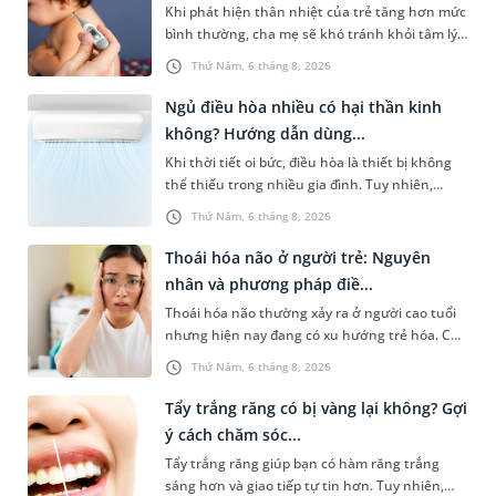
Khi phát hiện thân nhiệt của trẻ tăng hơn mức
bình thường, cha mẹ sẽ khó tránh khỏi tâm lý
lo lắng. Tuy nhiên, không phải ai cũng biết đo
Thứ Năm, 6 tháng 8, 2026
nhiệt độ ở nách bao...
Ngủ điều hòa nhiều có hại thần kinh
không? Hướng dẫn dùng...
Khi thời tiết oi bức, điều hòa là thiết bị không
thể thiếu trong nhiều gia đình. Tuy nhiên,
nhiều người lo ngại rằng việc ngủ trong phòng
Thứ Năm, 6 tháng 8, 2026
điều hòa mỗi đêm có...
Thoái hóa não ở người trẻ: Nguyên
nhân và phương pháp điề...
Thoái hóa não thường xảy ra ở người cao tuổi
nhưng hiện nay đang có xu hướng trẻ hóa. Các
yếu tố như căng thẳng kéo dài, lối sống thiếu
Thứ Năm, 6 tháng 8, 2026
lành mạnh, bệnh lý th...
Tẩy trắng răng có bị vàng lại không? Gợi
ý cách chăm sóc...
Tẩy trắng răng giúp bạn có hàm răng trắng
sáng hơn và giao tiếp tự tin hơn. Tuy nhiên,