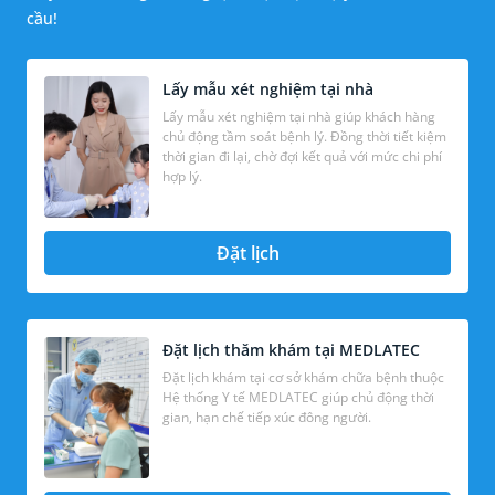
cầu!
Lấy mẫu xét nghiệm tại nhà
Lấy mẫu xét nghiệm tại nhà giúp khách hàng
chủ động tầm soát bệnh lý. Đồng thời tiết kiệm
thời gian đi lại, chờ đợi kết quả với mức chi phí
hợp lý.
Đặt lịch
Đặt lịch thăm khám tại MEDLATEC
Đặt lịch khám tại cơ sở khám chữa bệnh thuộc
Hệ thống Y tế MEDLATEC giúp chủ động thời
gian, hạn chế tiếp xúc đông người.