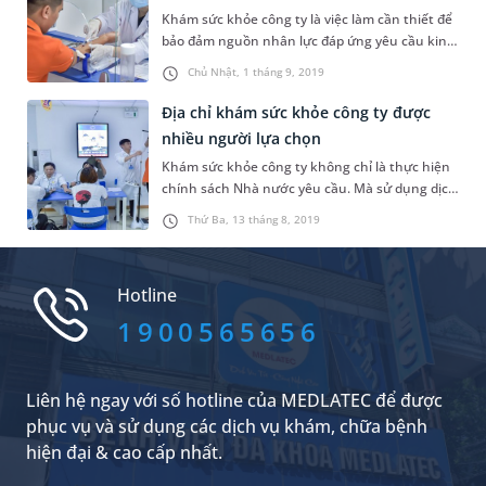
uy tín triển khai k...
Khám sức khỏe công ty là việc làm cần thiết để
bảo đảm nguồn nhân lực đáp ứng yêu cầu kinh
doanh, sản xuất. Qua đó nâng cao năng suất,
Chủ Nhật, 1 tháng 9, 2019
thu nhập cho doanh nghiệp.
Địa chỉ khám sức khỏe công ty được
nhiều người lựa chọn
Khám sức khỏe công ty không chỉ là thực hiện
chính sách Nhà nước yêu cầu. Mà sử dụng dịch
vụ này còn đem đến nhiều lợi ích, ý nghĩa cho
Thứ Ba, 13 tháng 8, 2019
cả người lao động và người sử dụng lao động.
Hotline
1900565656
Liên hệ ngay với số hotline của MEDLATEC để được
phục vụ và sử dụng các dịch vụ khám, chữa bệnh
hiện đại & cao cấp nhất.