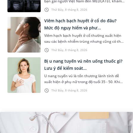
bạn gái người Việt Nam đến MEDLATEC khám
sức khỏe tiền hôn nhân. Qua thăm khám và
Thứ Bảy, 8 tháng 8, 2026
làm các xét nghiệm chuyên sâu,...
Viêm hạch bạch huyết ở cổ do đâu?
Mức độ nguy hiểm và phư...
Viêm hạch bạch huyết ở cổ thường xuất hiện
sau các bệnh nhiễm trùng nhưng cũng có thể
liên quan đến lao hạch hoặc ung thư. Để tìm
Thứ Bảy, 8 tháng 8, 2026
hiểu nguyên nhân gây viêm,...
Bị u nang tuyến vú nên uống thuốc gì?
Lưu ý để kiểm soát...
U nang tuyến vú là tổn thương lành tính dễ
xuất hiện ở phụ nữ trong độ tuổi 35 - 50. Khi
được chẩn đoán mắc bệnh, nhiều người
Thứ Bảy, 8 tháng 8, 2026
thường băn khoăn u nang tuyến v...