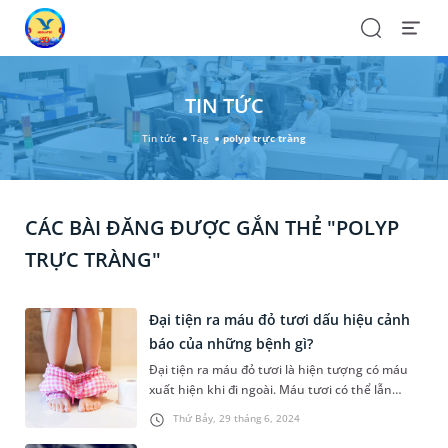
Search
Open
Menu
TIN TỨC
Tin tức
Tag
polyp trực tràng
CÁC BÀI ĐĂNG ĐƯỢC GẮN THẺ "POLYP
TRỰC TRÀNG"
Đại tiện ra máu đỏ tươi dấu hiệu cảnh
báo của những bệnh gì?
Đại tiện ra máu đỏ tươi là hiện tượng có máu
xuất hiện khi đi ngoài. Máu tươi có thể lẫn
trong phân, chảy máu nhỏ giọt hay dính trên
Thứ Bảy, 29 tháng 6, 2024
giấy vệ sinh. Thực tế, đây là dấu hiệu của một