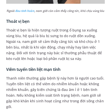
Ngoài
đau tinh hoàn
, nam giới còn cảm thấy căng tức, khó chịu vùng bìu
Thoát vị bẹn
Thoát vị bẹn là hiện tượng ruột trong ổ bụng sa xuống
vùng bìu, hệ quả là bìu bị sưng to do ruột dồn xuống.
Ngoài ra, nam giới sẽ cảm thấy căng tức và khó chịu ở 1
bên bìu, nhất là khi vận động, chạy nhảy hay làm việc
nặng. Đối với tình trạng này bác sĩ thường phẫu thuật để
kéo ruột lên hoặc loại bỏ phần ruột bị sa này.
Viêm tuyến tiền liệt mạn tính
Thanh niên thường gặp bệnh lý này hơn là người cao tuổi.
Tuyến tiền liệt có thể viêm do nhiễm khuẩn hoặc không
nhiễm khuẩn, gây biến chứng là đau âm ỉ ở 1 bên tinh
hoàn. Nếu không kiểm soát tình trạng bệnh, nam giới sẽ
gặp khó khăn khi sinh hoạt cũng như trong đời sống chăn
gối.