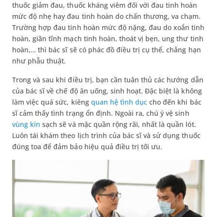
thuốc giảm đau, thuốc kháng viêm đối với đau tinh hoàn
mức độ nhẹ hay đau tinh hoàn do chấn thương, va chạm.
Trường hợp đau tinh hoàn mức độ nặng, đau do xoắn tinh
hoàn, giãn tĩnh mạch tinh hoàn, thoát vị bẹn, ung thư tinh
hoàn,… thì bác sĩ sẽ có phác đồ điều trị cụ thể, chẳng hạn
như phẫu thuật.
Trong và sau khi điều trị, bạn cần tuân thủ các hướng dẫn
của bác sĩ về chế độ ăn uống, sinh hoạt. Đặc biệt là không
làm việc quá sức, kiêng
quan hệ tình dục
cho đến khi bác
sĩ cảm thấy tình trạng ổn định. Ngoài ra, chú ý vệ sinh
vùng kín
sạch sẽ và mặc quần rộng rãi, nhất là quần lót.
Luôn tái khám theo lịch trình của bác sĩ và sử dụng thuốc
đúng toa để đảm bảo hiệu quả điều trị tối ưu.