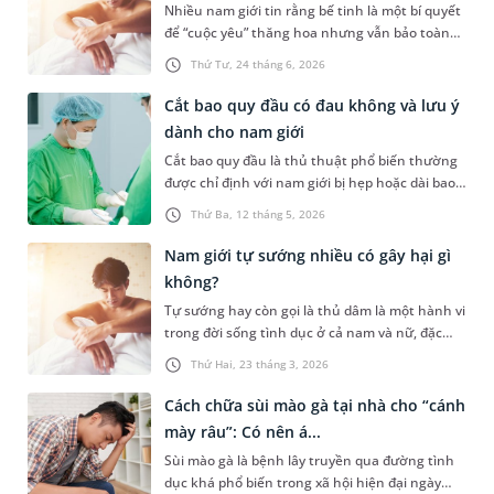
Nhiều nam giới tin rằng bế tinh là một bí quyết
để “cuộc yêu” thăng hoa nhưng vẫn bảo toàn
phong độ. Bài viết dưới đây sẽ giúp bạn hiểu rõ
Thứ Tư, 24 tháng 6, 2026
hơn bế tinh là gì, có tiềm ẩn những nguy cơ sức
khỏe gì không và những vấn đề nam giới cần
Cắt bao quy đầu có đau không và lưu ý
lưu ý.
dành cho nam giới
Cắt bao quy đầu là thủ thuật phổ biến thường
được chỉ định với nam giới bị hẹp hoặc dài bao
quy đầu. Không chỉ quan tâm đến chi phí điều
Thứ Ba, 12 tháng 5, 2026
trị, nhiều nam giới còn có chung một thắc mắc
là “cắt bao quy đầu có đau không”. Dưới đây là
Nam giới tự sướng nhiều có gây hại gì
câu trả lời cụ thể và một số lưu ý dành cho nam
không?
giới.
Tự sướng hay còn gọi là thủ dâm là một hành vi
trong đời sống tình dục ở cả nam và nữ, đặc
biệt là nam giới. Hành vi này là cách giúp “cánh
Thứ Hai, 23 tháng 3, 2026
mày râu” thỏa mãn nhu cầu sinh lý. Vậy thực
hiện hoạt động này quá nhiều có gây hại gì
Cách chữa sùi mào gà tại nhà cho “cánh
không? Bài viết dưới đây sẽ giải thích rõ hơn
mày râu”: Có nên á...
cho bạn.
Sùi mào gà là bệnh lây truyền qua đường tình
dục khá phổ biến trong xã hội hiện đại ngày