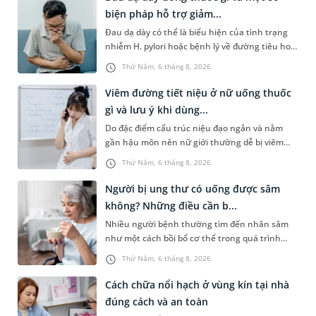
biện pháp hỗ trợ giảm...
Đau dạ dày có thể là biểu hiện của tình trạng
nhiễm H. pylori hoặc bệnh lý về đường tiêu hoá
khác. Dựa theo nguyên nhân cụ thể, bác sĩ sẽ
Thứ Năm, 6 tháng 8, 2026
cân nhắc chỉ định p...
Viêm đường tiết niệu ở nữ uống thuốc
gì và lưu ý khi dùng...
Do đặc điểm cấu trúc niệu đạo ngắn và nằm
gần hậu môn nên nữ giới thường dễ bị viêm
đường tiết niệu hơn nam giới. Tùy theo nguyên
Thứ Năm, 6 tháng 8, 2026
nhân, mức độ nhiễm trùng và...
Người bị ung thư có uống được sâm
không? Những điều cần b...
Nhiều người bệnh thường tìm đến nhân sâm
như một cách bồi bổ cơ thể trong quá trình
điều trị ung thư. Tuy nhiên, câu hỏi người bị
Thứ Năm, 6 tháng 8, 2026
ung thư có uống được sâm kh...
Cách chữa nổi hạch ở vùng kín tại nhà
đúng cách và an toàn