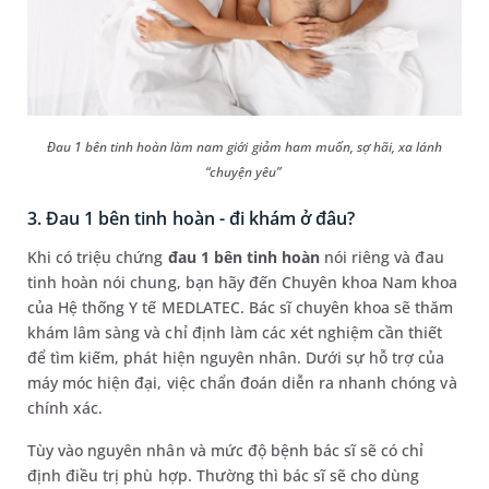
Đau 1 bên tinh hoàn làm nam giới giảm ham muốn, sợ hãi, xa lánh
“chuyện yêu”
3. Đau 1 bên tinh hoàn - đi khám ở đâu?
Khi có triệu chứng
đau 1 bên tinh hoàn
nói riêng và đau
tinh hoàn nói chung, bạn hãy đến Chuyên khoa Nam khoa
của Hệ thống Y tế MEDLATEC. Bác sĩ chuyên khoa sẽ thăm
khám lâm sàng và chỉ định làm các xét nghiệm cần thiết
để tìm kiếm, phát hiện nguyên nhân. Dưới sự hỗ trợ của
máy móc hiện đại, việc chẩn đoán diễn ra nhanh chóng và
chính xác.
Tùy vào nguyên nhân và mức độ bệnh bác sĩ sẽ có chỉ
định điều trị phù hợp. Thường thì bác sĩ sẽ cho dùng