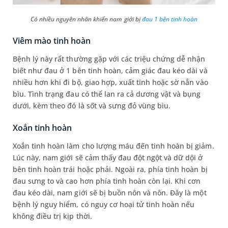
Có nhiều nguyên nhân khiến nam giới bị
đau 1 bên tinh hoàn
Viêm mào tinh hoàn
Bệnh lý này rất thường gặp với các triệu chứng dễ nhận
biết như đau ở 1 bên tinh hoàn, cảm giác đau kéo dài và
nhiều hơn khi đi bộ, giao hợp, xuất tinh hoặc sờ nắn vào
bìu. Tình trạng đau có thể lan ra cả dương vật và bụng
dưới, kèm theo đó là sốt và sưng đỏ vùng bìu.
Xoắn tinh hoàn
Xoắn tinh hoàn làm cho lượng máu đến tinh hoàn bị giảm.
Lúc này, nam giới sẽ cảm thấy đau đột ngột và dữ dội ở
bên tinh hoàn trái hoặc phải. Ngoài ra, phía tinh hoàn bị
đau sưng to và cao hơn phía tinh hoàn còn lại. Khi cơn
đau kéo dài, nam giới sẽ bị buồn nôn và nôn. Đây là một
bệnh lý nguy hiểm, có nguy cơ hoại tử tinh hoàn nếu
không điều trị kịp thời.