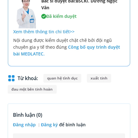
Bác sĩ duyệt bài:BSCKI. Dương Ngọc
Vân
Đã kiểm duyệt
Xem thêm thông tin chi tiết>>
Nội dung được kiểm duyệt chặt chẽ bởi đội ngũ
chuyên gia y tế theo đúng
Công bố quy trình duyệt
bài MEDLATEC.
Từ khoá:
quan hệ tình dục
xuất tinh
đau một bên tinh hoàn
Bình luận (
0
)
Đăng nhập
Đăng ký
để bình luận