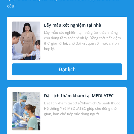
cầu!
Lấy mẫu xét nghiệm tại nhà
Lấy mẫu xét nghiệm tại nhà giúp khách hàng
chủ động tầm soát bệnh lý. Đồng thời tiết kiệm
thời gian đi lại, chờ đợi kết quả với mức chi phí
hợp lý.
Đặt lịch
Đặt lịch thăm khám tại MEDLATEC
Đặt lịch khám tại cơ sở khám chữa bệnh thuộc
Hệ thống Y tế MEDLATEC giúp chủ động thời
gian, hạn chế tiếp xúc đông người.