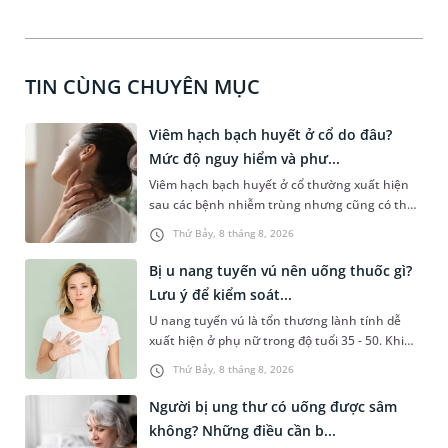
TIN CÙNG CHUYÊN MỤC
Viêm hạch bạch huyết ở cổ do đâu?
Mức độ nguy hiểm và phư...
Viêm hạch bạch huyết ở cổ thường xuất hiện
sau các bệnh nhiễm trùng nhưng cũng có thể
liên quan đến lao hạch hoặc ung thư. Để tìm
Thứ Bảy, 8 tháng 8, 2026
hiểu nguyên nhân gây viêm, mức độ nguy hiểm
và cách thức chẩn đoán bệnh lý này, bạn có thể
Bị u nang tuyến vú nên uống thuốc gì?
theo dõi những thông tin dưới đây.
Lưu ý để kiểm soát...
U nang tuyến vú là tổn thương lành tính dễ
xuất hiện ở phụ nữ trong độ tuổi 35 - 50. Khi
được chẩn đoán mắc bệnh, nhiều người
Thứ Bảy, 8 tháng 8, 2026
thường băn khoăn u nang tuyến vú nên uống
thuốc gì để hạn chế phải phẫu thuật. Bài viết
Người bị ung thư có uống được sâm
sau sẽ giúp bạn hiểu đúng về việc dùng thuốc
không? Những điều cần b...
trong điều trị bệnh lý này và biết cách kiểm