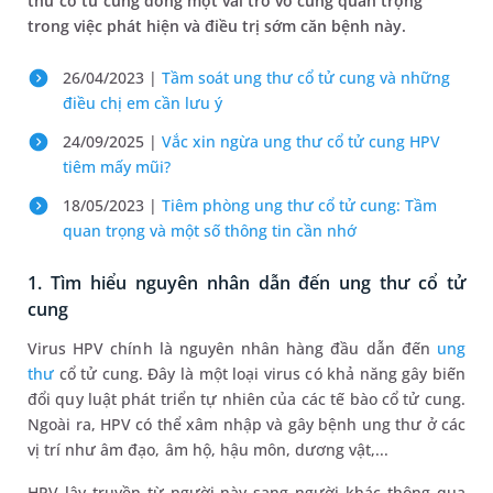
thư cổ tử cung đóng một vai trò vô cùng quan trọng
trong việc phát hiện và điều trị sớm căn bệnh này.
26/04/2023 |
Tầm soát ung thư cổ tử cung và những
điều chị em cần lưu ý
24/09/2025 |
Vắc xin ngừa ung thư cổ tử cung HPV
tiêm mấy mũi?
18/05/2023 |
Tiêm phòng ung thư cổ tử cung: Tầm
quan trọng và một số thông tin cần nhớ
1. Tìm hiểu nguyên nhân dẫn đến ung thư cổ tử
cung
Virus HPV chính là nguyên nhân hàng đầu dẫn đến
ung
thư
cổ tử cung. Đây là một loại virus có khả năng gây biến
đổi quy luật phát triển tự nhiên của các tế bào cổ tử cung.
Ngoài ra, HPV có thể xâm nhập và gây bệnh ung thư ở các
vị trí như âm đạo, âm hộ, hậu môn, dương vật,...
HPV lây truyền từ người này sang người khác thông qua