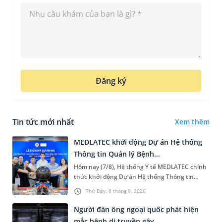
Đăng ký
Tin tức mới nhất
Xem thêm
MEDLATEC khởi động Dự án Hệ thống
Thông tin Quản lý Bệnh...
Hôm nay (7/8), Hệ thống Y tế MEDLATEC chính
thức khởi động Dự án Hệ thống Thông tin
Quản lý Bệnh viện (HIS - Hospital Information
Thứ Bảy, 8 tháng 8, 2026
System) giai đoạn mới. Dự á...
Người đàn ông ngoại quốc phát hiện
mắc bệnh di truyền gây...