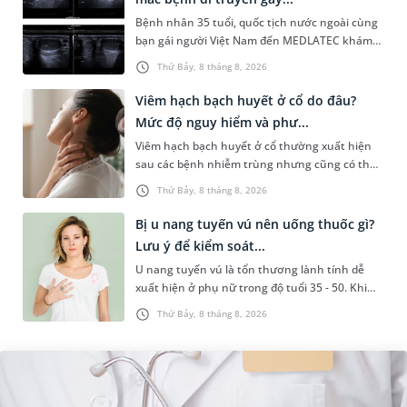
Bệnh nhân 35 tuổi, quốc tịch nước ngoài cùng
bạn gái người Việt Nam đến MEDLATEC khám
sức khỏe tiền hôn nhân. Qua thăm khám và
Thứ Bảy, 8 tháng 8, 2026
làm các xét nghiệm chuyên sâu,...
Viêm hạch bạch huyết ở cổ do đâu?
Mức độ nguy hiểm và phư...
Viêm hạch bạch huyết ở cổ thường xuất hiện
sau các bệnh nhiễm trùng nhưng cũng có thể
liên quan đến lao hạch hoặc ung thư. Để tìm
Thứ Bảy, 8 tháng 8, 2026
hiểu nguyên nhân gây viêm,...
Bị u nang tuyến vú nên uống thuốc gì?
Lưu ý để kiểm soát...
U nang tuyến vú là tổn thương lành tính dễ
xuất hiện ở phụ nữ trong độ tuổi 35 - 50. Khi
được chẩn đoán mắc bệnh, nhiều người
Thứ Bảy, 8 tháng 8, 2026
thường băn khoăn u nang tuyến v...