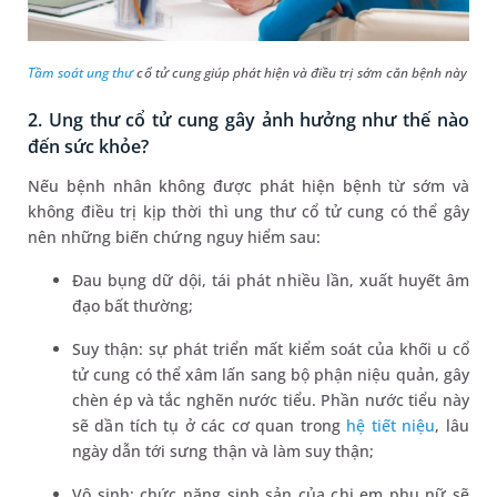
Tầm soát ung thư
cổ tử cung giúp phát hiện và điều trị sớm căn bệnh này
2. Ung thư cổ tử cung gây ảnh hưởng như thế nào
đến sức khỏe?
Nếu bệnh nhân không được phát hiện bệnh từ sớm và
không điều trị kịp thời thì ung thư cổ tử cung có thể gây
nên những biến chứng nguy hiểm sau:
Đau bụng dữ dội, tái phát nhiều lần, xuất huyết âm
đạo bất thường;
Suy thận: sự phát triển mất kiểm soát của khối u cổ
tử cung có thể xâm lấn sang bộ phận niệu quản, gây
chèn ép và tắc nghẽn nước tiểu. Phần nước tiểu này
sẽ dần tích tụ ở các cơ quan trong
hệ tiết niệu
, lâu
ngày dẫn tới sưng thận và làm suy thận;
Vô sinh: chức năng sinh sản của chị em phụ nữ sẽ