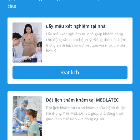
cầu!
Lấy mẫu xét nghiệm tại nhà
Lấy mẫu xét nghiệm tại nhà giúp khách hàng
chủ động tầm soát bệnh lý. Đồng thời tiết kiệm
thời gian đi lại, chờ đợi kết quả với mức chi phí
hợp lý.
Đặt lịch
Đặt lịch thăm khám tại MEDLATEC
Đặt lịch khám tại cơ sở khám chữa bệnh thuộc
Hệ thống Y tế MEDLATEC giúp chủ động thời
gian, hạn chế tiếp xúc đông người.