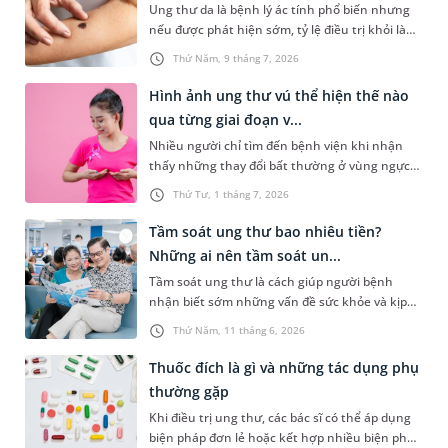
Ung thư da là bệnh lý ác tính phổ biến nhưng
nếu được phát hiện sớm, tỷ lệ điều trị khỏi là
rất cao. Tuy nhiên, ở giai đoạn đầu, các tổn
Thứ Năm, 9 tháng 7, 2026
thương trên da rất dễ bị nhầm lẫn với nốt ruồi
hoặc vết loét lành tính thông thường. Việc chủ
Hình ảnh ung thư vú thể hiện thế nào
động nhận biết các hình ảnh ung thư da đặc
qua từng giai đoạn v...
trưng là rất quan trọng để người bệnh đi thăm
Nhiều người chỉ tìm đến bệnh viện khi nhận
khám kịp thời.
thấy những thay đổi bất thường ở vùng ngực
mà không biết bệnh hoàn toàn có thể phát
Thứ Tư, 1 tháng 7, 2026
hiện sớm nếu chú ý quan sát. Việc tìm hiểu
hình ảnh ung thư vú qua từng giai đoạn không
Tầm soát ung thư bao nhiêu tiền?
chỉ giúp nâng cao nhận thức về căn bệnh này
Những ai nên tầm soát un...
mà còn hỗ trợ phát hiện sớm, từ đó tăng cơ hội
Tầm soát ung thư là cách giúp người bệnh
điều trị và cải thiện tiên lượng cho người bệnh.
nhận biết sớm những vấn đề sức khỏe và kịp
thời điều trị. Bài viết dưới đây sẽ giúp bạn hiểu
Thứ Năm, 11 tháng 6, 2026
rõ hơn về lợi ích của việc tầm soát ung thư, giải
đáp thắc mắc “tầm soát ung thư bao nhiêu
Thuốc đích là gì và những tác dụng phụ
tiền” và những ai cần tầm soát.
thường gặp
Khi điều trị ung thư, các bác sĩ có thể áp dụng
biện pháp đơn lẻ hoặc kết hợp nhiều biện pháp