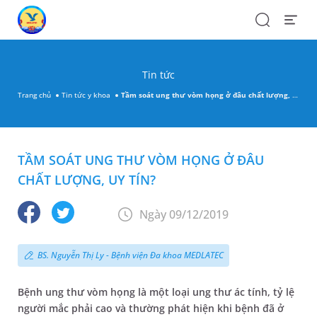
Search
Open
Menu
Tin tức
Trang chủ
Tin tức y khoa
Tầm soát ung thư vòm họng ở đâu chất lượng, uy tín?
TẦM SOÁT UNG THƯ VÒM HỌNG Ở ĐÂU
CHẤT LƯỢNG, UY TÍN?
Ngày 09/12/2019
BS. Nguyễn Thị Ly - Bệnh viện Đa khoa MEDLATEC
Bệnh ung thư vòm họng là một loại ung thư ác tính, tỷ lệ
người mắc phải cao và thường phát hiện khi bệnh đã ở