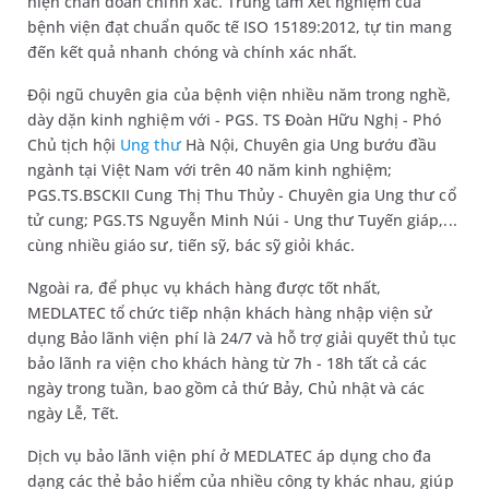
hiện chẩn đoán chính xác. Trung tâm Xét nghiệm của
bệnh viện đạt chuẩn quốc tế ISO 15189:2012, tự tin mang
đến kết quả nhanh chóng và chính xác nhất.
Đội ngũ chuyên gia của bệnh viện nhiều năm trong nghề,
dày dặn kinh nghiệm với - PGS. TS Đoàn Hữu Nghị - Phó
Chủ tịch hội
Ung thư
Hà Nội, Chuyên gia Ung bướu đầu
ngành tại Việt Nam với trên 40 năm kinh nghiệm;
PGS.TS.BSCKII Cung Thị Thu Thủy - Chuyên gia Ung thư cổ
tử cung; PGS.TS Nguyễn Minh Núi - Ung thư Tuyến giáp,...
cùng nhiều giáo sư, tiến sỹ, bác sỹ giỏi khác.
Ngoài ra, để phục vụ khách hàng được tốt nhất,
MEDLATEC tổ chức tiếp nhận khách hàng nhập viện sử
dụng Bảo lãnh viện phí là 24/7 và hỗ trợ giải quyết thủ tục
bảo lãnh ra viện cho khách hàng từ 7h - 18h tất cả các
ngày trong tuần, bao gồm cả thứ Bảy, Chủ nhật và các
ngày Lễ, Tết.
Dịch vụ bảo lãnh viện phí ở MEDLATEC áp dụng cho đa
dạng các thẻ bảo hiểm của nhiều công ty khác nhau, giúp