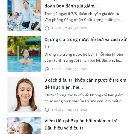
đoàn BoA đánh giá giám...
Trong 2 ngày 6-7/8, đoàn chuyên gia đến từ
Văn phòng Công nhận Chất lượng quốc gia
(BoA) đã ghi nhận và đánh giá cao nỗ lực duy trì
Thứ Sáu, 7 tháng 8, 2026
hệ thống quản lý chất lượ...
Dị ứng clo trong nước hồ bơi và cách xử
trí
Dị ứng clo trong nước hồ bơi là nỗi băn khoăn
của rất nhiều người thích bơi lội, đặc biệt là
những trường hợp thường xuyên bơi ở những
Thứ Sáu, 7 tháng 8, 2026
hồ bơi nhân tạo. Bài v...
3 cách điều trị khớp cắn ngược ở trẻ em
dễ thực hiện, hiệ...
Khớp cắn ngược là vấn đề không chỉ làm giảm
chức năng ăn nhai của trẻ mà còn làm mất đi
sự cân đối của khuôn mặt. Do đó, cần khắc
Thứ Sáu, 7 tháng 8, 2026
phục sớm tình trạng này để...
Viêm tiểu phế quản bội nhiễm ở trẻ:
Dấu hiệu và điều trị