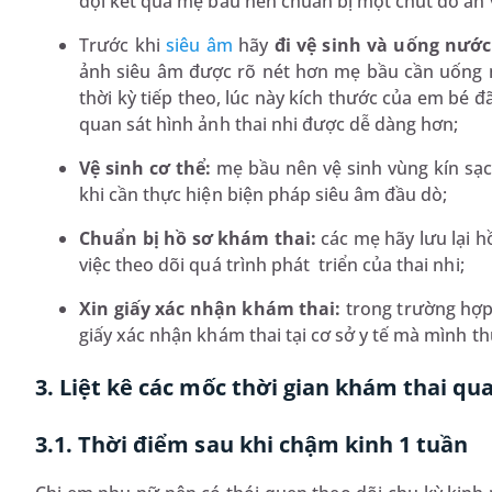
đợi kết quả mẹ bầu nên chuẩn bị một chút đồ ăn v
Trước khi
siêu âm
hãy
đi vệ sinh và uống nước
ảnh siêu âm được rõ nét hơn mẹ bầu cần uống nh
thời kỳ tiếp theo, lúc này kích thước của em bé đ
quan sát hình ảnh thai nhi được dễ dàng hơn;
Vệ sinh cơ thể:
mẹ bầu nên vệ sinh vùng kín sạc
khi cần thực hiện biện pháp siêu âm đầu dò;
Chuẩn bị hồ sơ khám thai:
các mẹ hãy lưu lại h
việc theo dõi quá trình phát triển của thai nhi;
Xin giấy xác nhận khám thai:
trong trường hợp
giấy xác nhận khám thai tại cơ sở y tế mà mình t
3. Liệt kê các mốc thời gian khám thai qu
3.1. Thời điểm sau khi chậm kinh 1 tuần