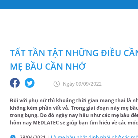
TẤT TẦN TẬT NHỮNG ĐIỀU CẦN
MẸ BẦU CẦN NHỚ
Ngày 09/09/2022
Đối với phụ nữ thì khoảng thời gian mang thai là n
không kém phần vất vả. Trong giai đoạn này mẹ bầu 
trong bụng. Do đó ngày nay hầu như các mẹ bầu đều 
hôm nay MEDLATEC sẽ giúp bạn tìm hiểu về các mốc
28/04/2021 |
Là mẹ bầu nhất định phải nhớ các m