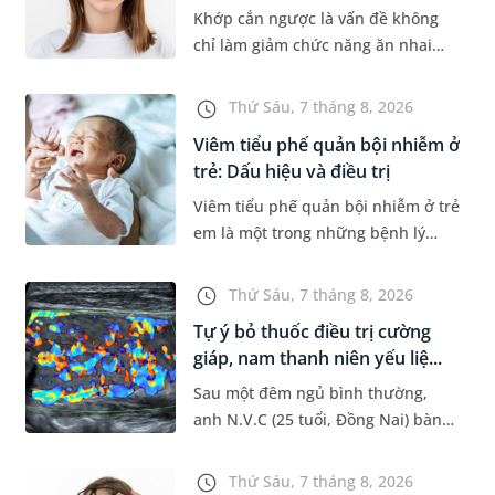
Khớp cắn ngược là vấn đề không
chỉ làm giảm chức năng ăn nhai
của trẻ mà còn làm mất đi sự cân
đối của khuôn mặt. Do đó, cần khắc
Thứ Sáu, 7 tháng 8, 2026
phục sớm tình trạng này để...
Viêm tiểu phế quản bội nhiễm ở
trẻ: Dấu hiệu và điều trị
Viêm tiểu phế quản bội nhiễm ở trẻ
em là một trong những bệnh lý
đường hô hấp nguy hiểm, thường
bùng phát vào thời điểm giao mùa.
Thứ Sáu, 7 tháng 8, 2026
Khi những tổn thương ban đầ...
Tự ý bỏ thuốc điều trị cường
giáp, nam thanh niên yếu liệ...
Sau một đêm ngủ bình thường,
anh N.V.C (25 tuổi, Đồng Nai) bàng
hoàng phát hiện yếu liệt 2 chân,
không thể vận động đi lại được. Kết
Thứ Sáu, 7 tháng 8, 2026