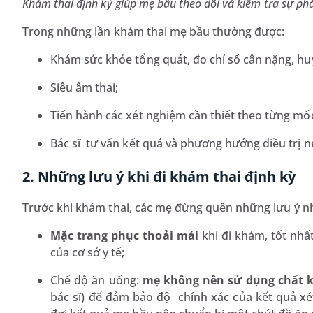
Khám thai định kỳ giúp mẹ bầu theo dõi và kiểm tra sự phát
Trong những lần khám thai mẹ bầu thường được:
Khám sức khỏe tổng quát, đo chỉ số cân nặng, huyế
Siêu âm thai;
Tiến hành các xét nghiệm cần thiết theo từng mốc 
Bác sĩ tư vấn kết quả và phương hướng điều trị n
2. Những lưu ý khi đi khám thai định kỳ
Trước khi khám thai, các mẹ đừng quên những lưu ý n
Mặc trang phục thoải mái
khi đi khám, tốt nhấ
của cơ sở y tế;
Chế độ ăn uống:
mẹ không nên sử dụng chất kí
bác sĩ) để đảm bảo độ chính xác của kết quả xé