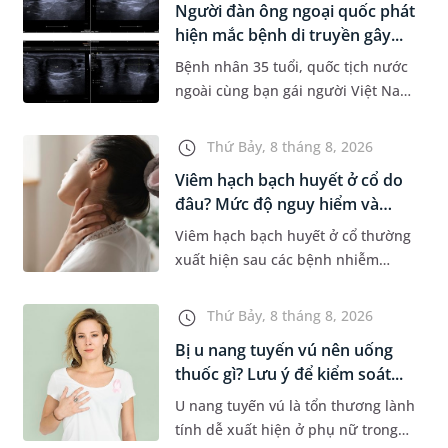
Người đàn ông ngoại quốc phát
Dự á...
hiện mắc bệnh di truyền gây...
Bệnh nhân 35 tuổi, quốc tịch nước
ngoài cùng bạn gái người Việt Nam
đến MEDLATEC khám sức khỏe tiền
hôn nhân. Qua thăm khám và làm
Thứ Bảy, 8 tháng 8, 2026
các xét nghiệm chuyên sâu,...
Viêm hạch bạch huyết ở cổ do
đâu? Mức độ nguy hiểm và
phư...
Viêm hạch bạch huyết ở cổ thường
xuất hiện sau các bệnh nhiễm
trùng nhưng cũng có thể liên quan
đến lao hạch hoặc ung thư. Để tìm
Thứ Bảy, 8 tháng 8, 2026
hiểu nguyên nhân gây viêm,...
Bị u nang tuyến vú nên uống
thuốc gì? Lưu ý để kiểm soát...
U nang tuyến vú là tổn thương lành
tính dễ xuất hiện ở phụ nữ trong