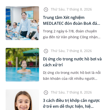
độ tuổi 35 - 50. Khi được chẩn đoán
mắc bệnh, nhiều người thường
Thứ Sáu, 7 tháng 8, 2026
băn khoăn u nang tuyến v...
Trung tâm Xét nghiệm
MEDLATEC đón đoàn BoA đánh
giá giám...
Trong 2 ngày 6-7/8, đoàn chuyên
gia đến từ Văn phòng Công nhận
Chất lượng quốc gia (BoA) đã ghi
nhận và đánh giá cao nỗ lực duy trì
Thứ Sáu, 7 tháng 8, 2026
hệ thống quản lý chất lượ...
Dị ứng clo trong nước hồ bơi và
cách xử trí
Dị ứng clo trong nước hồ bơi là nỗi
băn khoăn của rất nhiều người
thích bơi lội, đặc biệt là những
trường hợp thường xuyên bơi ở
Thứ Sáu, 7 tháng 8, 2026
những hồ bơi nhân tạo. Bài v...
3 cách điều trị khớp cắn ngược
ở trẻ em dễ thực hiện, hiệ...