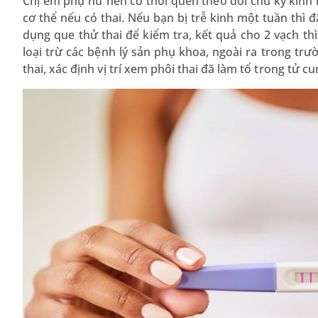
Chị em phụ nữ nên có thói quen theo dõi chu kỳ kinh
cơ thể nếu có thai. Nếu bạn bị trễ kinh một tuần thì 
dụng que thử thai để kiểm tra, kết quả cho 2 vạch t
loại trừ các bệnh lý sản phụ khoa, ngoài ra trong trư
thai, xác định vị trí xem phôi thai đã làm tổ trong tử c