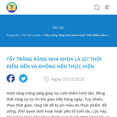
Search
Open
Menu
Tin tức
Trang chủ
Tin tức y khoa
Tẩy trắng răng nha khoa là gì? Thời điểm nên và không nên thực hiện
TẨY TRẮNG RĂNG NHA KHOA LÀ GÌ? THỜI
ĐIỂM NÊN VÀ KHÔNG NÊN THỰC HIỆN
Ngày 25/12/2025
Hàm răng trắng sáng giúp nụ cười thêm tươi tắn, đồng
thời tăng sự tự tin khi giao tiếp hàng ngày. Tuy nhiên,
theo thời gian, răng rất dễ bị xỉn màu do thực phẩm, đồ
uống, thói quen sinh hoạt hoặc yếu tố tuổi tác. Lúc này,