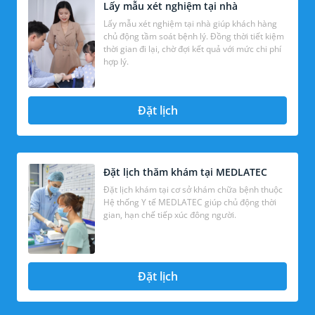
Lấy mẫu xét nghiệm tại nhà
Lấy mẫu xét nghiệm tại nhà giúp khách hàng
chủ động tầm soát bệnh lý. Đồng thời tiết kiệm
thời gian đi lại, chờ đợi kết quả với mức chi phí
hợp lý.
Đặt lịch
Đặt lịch thăm khám tại MEDLATEC
Đặt lịch khám tại cơ sở khám chữa bệnh thuộc
Hệ thống Y tế MEDLATEC giúp chủ động thời
gian, hạn chế tiếp xúc đông người.
Đặt lịch