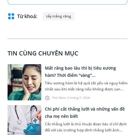
Từ khoá:
tẩy trắng răng
TIN CÙNG CHUYÊN MỤC
Mất răng bao lâu thì bị tiêu xương
hàm? Thời điểm "vàng"...
Tiêu xương hàm là hệ quả tất yếu và nguy hiểm
nhất sau khi mất răng nếu không được can
thiệp kịp thời. Nhiều bệnh nhân thường băn
Thứ Năm, 9 tháng 7, 2026
khoăn: Mất răng bao lâu thì bị tiêu xương hàm
và liệu có cách nào ngăn chặn quá trình này?
Chi phí cắt thắng lưỡi và những vấn đề
Bài viết này sẽ cung cấp những kiến thức nha
cha mẹ nên biết
khoa chính xác về quá trình tiêu xương, đồng
Cắt thắng lưỡi là thủ thuật được bác sĩ chỉ định
thời xác định thời điểm "vàng" để trồng răng
đối với các trường hợp dính thắng lưỡi ảnh
nhằm đảm bảo chức năng ăn nhai và thẩm mỹ