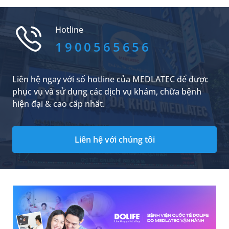
khi đánh răng. Nếu không được xử lý sớm, viêm
nướu có thể tiến triển thành viêm nha chu, gây
tổn thương các mô nâng đỡ răng và làm tăng
Hotline
nguy cơ mất răng về sau.
1900565656
Liên hệ ngay với số hotline của MEDLATEC để được
phục vụ và sử dụng các dịch vụ khám, chữa bệnh
hiện đại & cao cấp nhất.
Liên hệ với chúng tôi