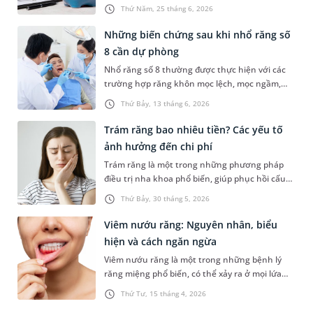
hưởng đến chức năng vận động lưỡi. Bên cạnh
cho khuôn mặt bạn.
Thứ Năm, 25 tháng 6, 2026
hiệu quả điều trị, nhiều phụ huynh vẫn băn
khoăn về chi phí cắt thắng lưỡi để có được sự
Những biến chứng sau khi nhổ răng số
chuẩn bị chủ động. Bài viết sau sẽ cùng cha mẹ
8 cần dự phòng
tìm hiểu vấn đề này và các thông tin liên quan
Nhổ răng số 8 thường được thực hiện với các
để thủ thuật diễn ra an toàn, trẻ sớm có được
trường hợp răng khôn mọc lệch, mọc ngầm,
sự hồi phục tốt nhất.
gây đau nhức kéo dài. Bên cạnh lợi ích loại bỏ
Thứ Bảy, 13 tháng 6, 2026
nguồn gây viêm đau, người bệnh cũng cần hiểu
rõ những biến chứng sau khi nhổ răng số 8 để
Trám răng bao nhiêu tiền? Các yếu tố
có biện pháp dự phòng hiệu quả. Bài viết dưới
ảnh hưởng đến chi phí
đây sẽ cùng bạn tìm hiểu về những biến chứng
Trám răng là một trong những phương pháp
này và cách phòng ngừa để bảo vệ tốt sức khỏe
điều trị nha khoa phổ biến, giúp phục hồi cấu
răng miệng.
trúc răng bị tổn thương và cải thiện chức năng
Thứ Bảy, 30 tháng 5, 2026
ăn nhai cũng như thẩm mỹ. Tuy nhiên, vấn đề
trám răng bao nhiêu tiền luôn là mối bận tâm
Viêm nướu răng: Nguyên nhân, biểu
hàng đầu của khách hàng trước khi bước vào
hiện và cách ngăn ngừa
ca điều trị.
Viêm nướu răng là một trong những bệnh lý
răng miệng phổ biến, có thể xảy ra ở mọi lứa
tuổi. Tình trạng này thường bắt đầu với những
Thứ Tư, 15 tháng 4, 2026
biểu hiện nhẹ như nướu sưng đỏ, dễ chảy máu