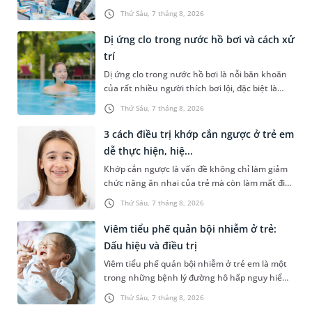
(BoA) đã ghi nhận và đánh giá cao nỗ lực duy trì
Thứ Sáu, 7 tháng 8, 2026
hệ thống quản lý chất lượ...
Dị ứng clo trong nước hồ bơi và cách xử
trí
Dị ứng clo trong nước hồ bơi là nỗi băn khoăn
của rất nhiều người thích bơi lội, đặc biệt là
những trường hợp thường xuyên bơi ở những
Thứ Sáu, 7 tháng 8, 2026
hồ bơi nhân tạo. Bài v...
3 cách điều trị khớp cắn ngược ở trẻ em
dễ thực hiện, hiệ...
Khớp cắn ngược là vấn đề không chỉ làm giảm
chức năng ăn nhai của trẻ mà còn làm mất đi
sự cân đối của khuôn mặt. Do đó, cần khắc
Thứ Sáu, 7 tháng 8, 2026
phục sớm tình trạng này để...
Viêm tiểu phế quản bội nhiễm ở trẻ:
Dấu hiệu và điều trị
Viêm tiểu phế quản bội nhiễm ở trẻ em là một
trong những bệnh lý đường hô hấp nguy hiểm,
thường bùng phát vào thời điểm giao mùa. Khi
Thứ Sáu, 7 tháng 8, 2026
những tổn thương ban đầ...