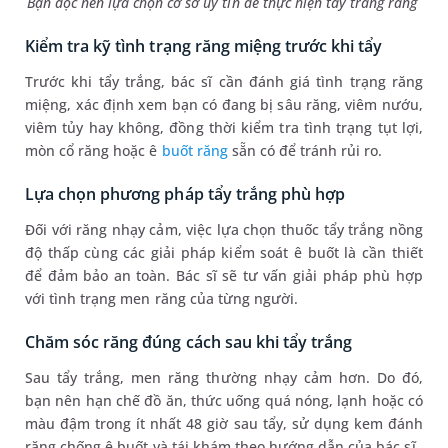
Bạn đọc nên lựa chọn cơ sở uy tín để thực hiện tẩy trắng răng
Kiểm tra kỹ tình trạng răng miệng trước khi tẩy
Trước khi tẩy trắng, bác sĩ cần đánh giá tình trạng răng
miệng, xác định xem bạn có đang bị sâu răng, viêm nướu,
viêm tủy hay không, đồng thời kiểm tra tình trạng tụt lợi,
mòn cổ răng hoặc ê
buốt răng
sẵn có để tránh rủi ro.
Lựa chọn phương pháp tẩy trắng phù hợp
Đối với răng nhạy cảm, việc lựa chọn thuốc tẩy trắng nồng
độ thấp cùng các giải pháp kiểm soát ê buốt là cần thiết
để đảm bảo an toàn. Bác sĩ sẽ tư vấn giải pháp phù hợp
với tình trạng men răng của từng người.
Chăm sóc răng đúng cách sau khi tẩy trắng
Sau tẩy trắng, men răng thường nhạy cảm hơn. Do đó,
bạn nên hạn chế đồ ăn, thức uống quá nóng, lạnh hoặc có
màu đậm trong ít nhất 48 giờ sau tẩy, sử dụng kem đánh
răng chống ê buốt và tái khám theo hướng dẫn của bác sĩ.