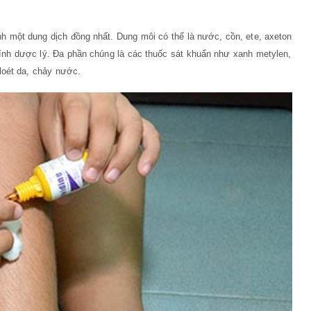
h một dung dịch đồng nhất. Dung môi có thể là nước, cồn, ete, axeton
 tính dược lý. Đa phần chúng là các thuốc sát khuẩn như xanh metylen,
 loét da, chảy nước.