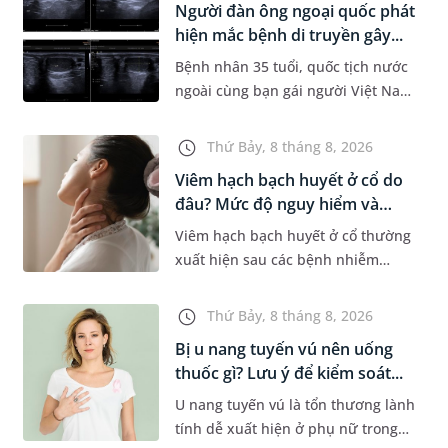
Người đàn ông ngoại quốc phát
Dự á...
hiện mắc bệnh di truyền gây...
Bệnh nhân 35 tuổi, quốc tịch nước
ngoài cùng bạn gái người Việt Nam
đến MEDLATEC khám sức khỏe tiền
hôn nhân. Qua thăm khám và làm
Thứ Bảy, 8 tháng 8, 2026
các xét nghiệm chuyên sâu,...
Viêm hạch bạch huyết ở cổ do
đâu? Mức độ nguy hiểm và
phư...
Viêm hạch bạch huyết ở cổ thường
xuất hiện sau các bệnh nhiễm
trùng nhưng cũng có thể liên quan
đến lao hạch hoặc ung thư. Để tìm
Thứ Bảy, 8 tháng 8, 2026
hiểu nguyên nhân gây viêm,...
Bị u nang tuyến vú nên uống
thuốc gì? Lưu ý để kiểm soát...
U nang tuyến vú là tổn thương lành
tính dễ xuất hiện ở phụ nữ trong