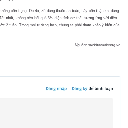
 không cẩn trọng. Do đó, để dùng thuốc an toàn, hãy cẩn thận khi dùng
. Tốt nhất, không nên bôi quá 3% diện tích cơ thể, tương ứng với diện
ước 2 tuần. Trong mọi trường hợp, chúng ta phải tham khảo ý kiến của
Nguồn: suckhoedoisong.vn
Đăng nhập
Đăng ký
để bình luận