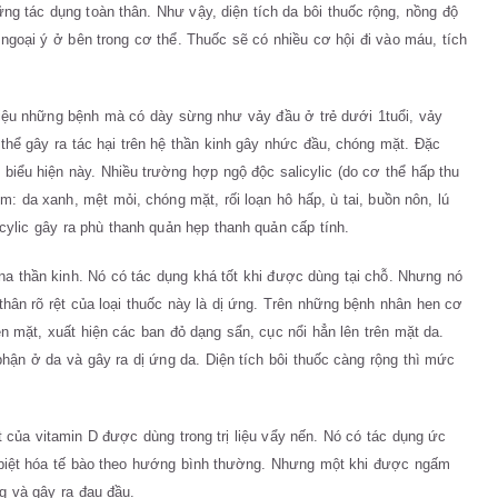
g tác dụng toàn thân. Như vậy, diện tích da bôi thuốc rộng, nồng độ
ngoại ý ở bên trong cơ thể. Thuốc sẽ có nhiều cơ hội đi vào máu, tích
c hiệu những bệnh mà có dày sừng như vảy đầu ở trẻ dưới 1tuổi, vảy
 thể gây ra tác hại trên hệ thần kinh gây nhức đầu, chóng mặt. Đặc
biểu hiện này. Nhiều trường hợp ngộ độc salicylic (do cơ thể hấp thu
m: da xanh, mệt mỏi, chóng mặt, rối loạn hô hấp, ù tai, buồn nôn, lú
icylic gây ra phù thanh quản hẹp thanh quản cấp tính.
na thần kinh. Nó có tác dụng khá tốt khi được dùng tại chỗ. Nhưng nó
thân rõ rệt của loại thuốc này là dị ứng. Trên những bệnh nhân hen cơ
ên mặt, xuất hiện các ban đỏ dạng sẩn, cục nổi hẳn lên trên mặt da.
phận ở da và gây ra dị ứng da. Diện tích bôi thuốc càng rộng thì mức
t của vitamin D được dùng trong trị liệu vẩy nến. Nó có tác dụng ức
g biệt hóa tế bào theo hướng bình thường. Nhưng một khi được ngấm
g và gây ra đau đầu.