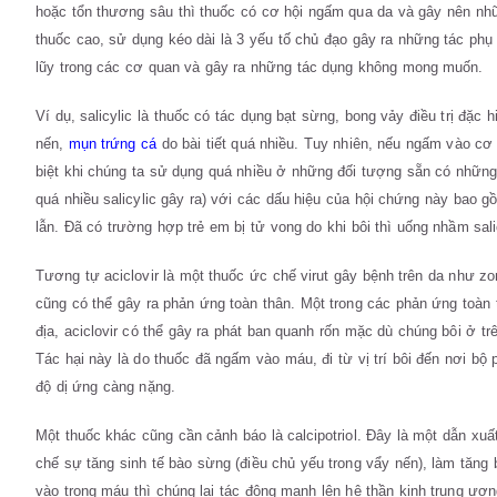
hoặc tổn thương sâu thì thuốc có cơ hội ngấm qua da và gây nên nhữn
thuốc cao, sử dụng kéo dài là 3 yếu tố chủ đạo gây ra những tác phụ 
lũy trong các cơ quan và gây ra những tác dụng không mong muốn.
Ví dụ, salicylic là thuốc có tác dụng bạt sừng, bong vảy điều trị đặ
nến,
mụn trứng cá
do bài tiết quá nhiều. Tuy nhiên, nếu ngấm vào cơ
biệt khi chúng ta sử dụng quá nhiều ở những đối tượng sẵn có những 
quá nhiều salicylic gây ra) với các dấu hiệu của hội chứng này bao gồ
lẫn. Đã có trường hợp trẻ em bị tử vong do khi bôi thì uống nhầm sal
Tương tự aciclovir là một thuốc ức chế virut gây bệnh trên da như zo
cũng có thể gây ra phản ứng toàn thân. Một trong các phản ứng toàn 
địa, aciclovir có thể gây ra phát ban quanh rốn mặc dù chúng bôi ở tr
Tác hại này là do thuốc đã ngấm vào máu, đi từ vị trí bôi đến nơi bộ 
độ dị ứng càng nặng.
Một thuốc khác cũng cần cảnh báo là calcipotriol. Đây là một dẫn xuấ
chế sự tăng sinh tế bào sừng (điều chủ yếu trong vẩy nến), làm tăn
vào trong máu thì chúng lại tác động mạnh lên hệ thần kinh trung ươn