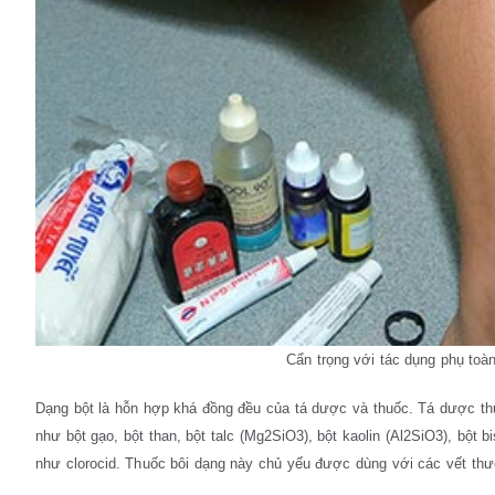
Cẩn trọng với tác dụng phụ toàn
Dạng bột là hỗn hợp khá đồng đều của tá dược và thuốc. Tá dược t
như bột gạo, bột than, bột talc (Mg2SiO3), bột kaolin (Al2SiO3), bột
như clorocid. Thuốc bôi dạng này chủ yếu được dùng với các vết thư