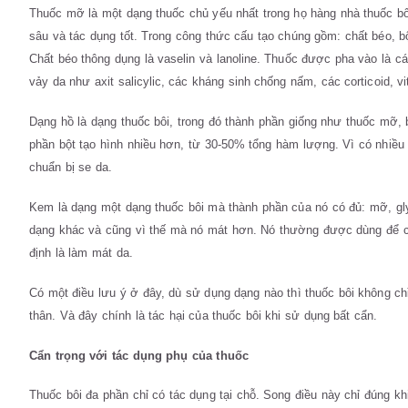
Thuốc mỡ là một dạng thuốc chủ yếu nhất trong họ hàng nhà thuốc b
sâu và tác dụng tốt. Trong công thức cấu tạo chúng gồm: chất béo, b
Chất béo thông dụng là vaselin và lanoline. Thuốc được pha vào là c
vảy da như axit salicylic, các kháng sinh chống nấm, các corticoid, 
Dạng hồ là dạng thuốc bôi, trong đó thành phần giống như thuốc mỡ, 
phần bột tạo hình nhiều hơn, từ 30-50% tổng hàm lượng. Vì có nhiều
chuẩn bị se da.
Kem là dạng một dạng thuốc bôi mà thành phần của nó có đủ: mỡ, gl
dạng khác và cũng vì thế mà nó mát hơn. Nó thường được dùng để 
định là làm mát da.
Có một điều lưu ý ở đây, dù sử dụng dạng nào thì thuốc bôi không chỉ
thân. Và đây chính là tác hại của thuốc bôi khi sử dụng bất cẩn.
Cẩn trọng với tác dụng phụ của thuốc
Thuốc bôi đa phần chỉ có tác dụng tại chỗ. Song điều này chỉ đúng khi