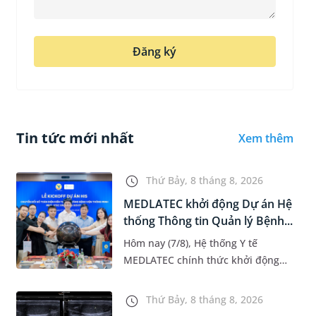
Đăng ký
Tin tức mới nhất
Xem thêm
Thứ Bảy, 8 tháng 8, 2026
MEDLATEC khởi động Dự án Hệ
thống Thông tin Quản lý Bệnh...
Hôm nay (7/8), Hệ thống Y tế
MEDLATEC chính thức khởi động
Dự án Hệ thống Thông tin Quản lý
Bệnh viện (HIS - Hospital
Thứ Bảy, 8 tháng 8, 2026
Information System) giai đoạn mới.