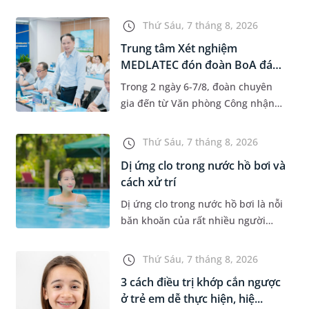
độ tuổi 35 - 50. Khi được chẩn đoán
mắc bệnh, nhiều người thường
Thứ Sáu, 7 tháng 8, 2026
băn khoăn u nang tuyến v...
Trung tâm Xét nghiệm
MEDLATEC đón đoàn BoA đánh
giá giám...
Trong 2 ngày 6-7/8, đoàn chuyên
gia đến từ Văn phòng Công nhận
Chất lượng quốc gia (BoA) đã ghi
nhận và đánh giá cao nỗ lực duy trì
Thứ Sáu, 7 tháng 8, 2026
hệ thống quản lý chất lượ...
Dị ứng clo trong nước hồ bơi và
cách xử trí
Dị ứng clo trong nước hồ bơi là nỗi
băn khoăn của rất nhiều người
thích bơi lội, đặc biệt là những
trường hợp thường xuyên bơi ở
Thứ Sáu, 7 tháng 8, 2026
những hồ bơi nhân tạo. Bài v...
3 cách điều trị khớp cắn ngược
ở trẻ em dễ thực hiện, hiệ...