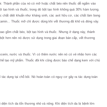
ôi. Thành phần của nó có mỡ hoặc chất béo nên thuốc dễ ngấm vào
ột tạo hình và thuốc, trong đó bột tạo hình không quá 30% hàm lượng.
ác chất diệt khuẩn như kháng sinh, các axit hữu cơ, các chất làm bong
vitamin... Thuốc mỡ chỉ được dùng khi vết thương đã khô và đóng vảy.
bao gồm chất béo, bột tạo hình và thuốc. Nhưng ở dạng này, thành
 bột hơn nên nó được sử dụng trong giai đoạn bán cấp, vết thương
ycerin, nước và thuốc. Vì có thêm nước nên nó có vẻ nhão hơn các
chế tạo mỹ phẩm. Thuốc đôi khi cũng được bào chế dạng kem với chủ
 tác dụng tại chỗ bôi. Nó hoàn toàn có nguy cơ gây ra tác dụng toàn
 diện tích da tổn thương nhỏ và nông. Khi diện tích da bị bệnh lớn