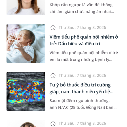
Khớp cắn ngược là vấn đề không
chỉ làm giảm chức năng ăn nhai
của trẻ mà còn làm mất đi sự cân
đối của khuôn mặt. Do đó, cần khắc
Thứ Sáu, 7 tháng 8, 2026
phục sớm tình trạng này để...
Viêm tiểu phế quản bội nhiễm ở
trẻ: Dấu hiệu và điều trị
Viêm tiểu phế quản bội nhiễm ở trẻ
em là một trong những bệnh lý
đường hô hấp nguy hiểm, thường
bùng phát vào thời điểm giao mùa.
Thứ Sáu, 7 tháng 8, 2026
Khi những tổn thương ban đầ...
Tự ý bỏ thuốc điều trị cường
giáp, nam thanh niên yếu liệ...
Sau một đêm ngủ bình thường,
anh N.V.C (25 tuổi, Đồng Nai) bàng
hoàng phát hiện yếu liệt 2 chân,
không thể vận động đi lại được. Kết
Thứ Sáu, 7 tháng 8, 2026